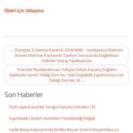
Ekleri için tıklayınız
Post
←
Danıştay 9. Dairesi Kararı E: 2016/4386 – Sermayeye Eklenen
navigation
Önceki Yıllar Kar Paylarının Tasfiye Sonucunda Dağıtılması
Halinde Stopaj Yapılmaması
Transfer Fiyatlandırması Yoluyla Örtülü Kazanç Dağıtımı
Hakkında Genel Tebliğ (Seri No: 1)’de Değişiklik Yapılmasına Dair
Tebliğ (Seri No: 4)
→
Son Haberler
5520 sayılı Kurumlar Vergisi Kanunu Sirküleri /73
Sigortacılık Destek Hizmetleri Yönetmeliği Değişti
Varlık Barışı Kapsamında Defter-Beyan Sistemi Kayıt Kılavuzu