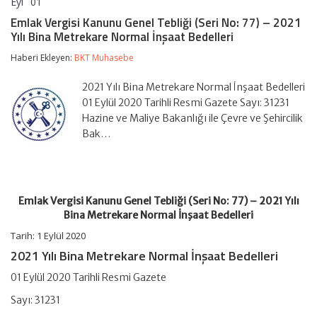
Eyl
01
Emlak
yorumlar kapalı
Vergisi
Emlak Vergisi Kanunu Genel Tebliği (Seri No: 77) – 2021
Kanunu
Yılı Bina Metrekare Normal İnşaat Bedelleri
Genel
Tebliği
Haberi Ekleyen:
BKT Muhasebe
(Seri
No:
77)
2021 Yılı Bina Metrekare Normal İnşaat Bedelleri
–
01 Eylül 2020 Tarihli Resmi Gazete Sayı: 31231
2021
Hazine ve Maliye Bakanlığı ile Çevre ve Şehircilik
Yılı
Bak…
Bina
Metrekare
Normal
İnşaat
Bedelleri
için
Emlak Vergisi Kanunu Genel Tebliği (Seri No: 77) – 2021 Yılı
Bina Metrekare Normal İnşaat Bedelleri
Tarih: 1 Eylül 2020
2021 Yılı Bina Metrekare Normal İnşaat Bedelleri
01 Eylül 2020 Tarihli Resmi Gazete
Sayı: 31231