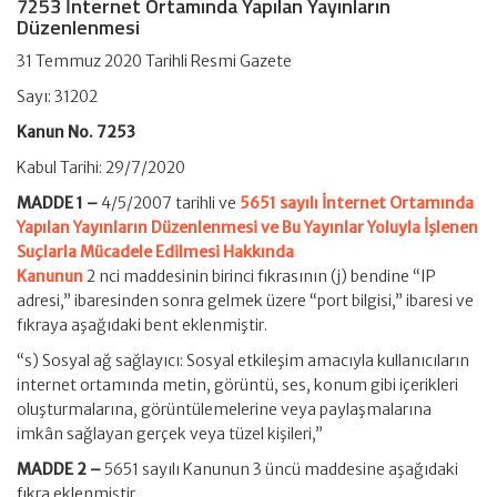
7253 İnternet Ortamında Yapılan Yayınların
Düzenlenmesi
31 Temmuz 2020 Tarihli Resmi Gazete
Sayı: 31202
Kanun No. 7253
Kabul Tarihi: 29/7/2020
MADDE 1 –
4/5/2007 tarihli ve
5651 sayılı İnternet Ortamında
Yapılan Yayınların Düzenlenmesi ve Bu Yayınlar Yoluyla İşlenen
Suçlarla Mücadele Edilmesi Hakkında
Kanunun
2 nci maddesinin birinci fıkrasının (j) bendine “IP
adresi,” ibaresinden sonra gelmek üzere “port bilgisi,” ibaresi ve
fıkraya aşağıdaki bent eklenmiştir.
“s) Sosyal ağ sağlayıcı: Sosyal etkileşim amacıyla kullanıcıların
internet ortamında metin, görüntü, ses, konum gibi içerikleri
oluşturmalarına, görüntülemelerine veya paylaşmalarına
imkân sağlayan gerçek veya tüzel kişileri,”
MADDE 2 –
5651 sayılı Kanunun 3 üncü maddesine aşağıdaki
fıkra eklenmiştir.