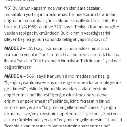
“(5) Bu Kanun kapsamında verilen idari para cezaları,
muhatabın yurt dışında bulunması hâlinde Kurum tarafından
doğrudan muhataba üçüncü fıkradaki usulle de bildirilebilir. Bu
bildirim 11/2/1959 tarihli ve 7201 sayılı Tebligat Kanununa göre
yapılan tebligat hükmündedir. Bu bildirimin yapıldığı tarihi
izleyen beşinci günün sonunda tebligat yapılmış sayılır.”
MADDE 3 –
5651 sayılı Kanunun 5 inci maddesinin altıncı
fıkrasında yer alan “on bin Türk Lirasından yüz bin Türk Lirasına”
ibaresi “yüz bin Türk lirasından bir milyon Türk lirasına” şeklinde
değiştirilmiştir.
MADDE 4 –
5651 sayılı Kanunun 8 inci maddesinin başlığı
“İçeriğin çıkarılması ve erişimin engellenmesi kararları ile yerine
getirilmesi” şeklinde, birinci fıkrasında yer alan “erişimin
engellenmesine” ibaresi “içeriğin çıkarılmasına ve/veya
erişimin engellenmesine” şeklinde, ikinci fıkrasının birinci
cümlesinde yer alan “Erişimin engellenmesi” ibaresi “İçeriğin
çıkarılması ve/veya erişimin engellenmesi” şeklinde, ikinci ve
altıncı cümlelerinde yer alan “erişimin engellenmesine” ibareleri
“içeriğin çıkarılmasına ve/veya erişimin engellenmesine”