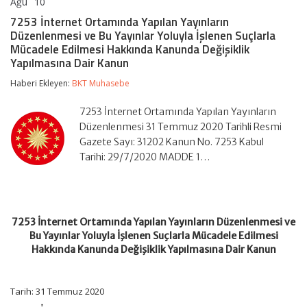
Ağu
10
7253
yorumlar kapalı
İnternet
7253 İnternet Ortamında Yapılan Yayınların
Ortamında
Düzenlenmesi ve Bu Yayınlar Yoluyla İşlenen Suçlarla
Yapılan
Mücadele Edilmesi Hakkında Kanunda Değişiklik
Yayınların
Yapılmasına Dair Kanun
Düzenlenmesi
ve
Haberi Ekleyen:
Bu
BKT Muhasebe
Yayınlar
Yoluyla
7253 İnternet Ortamında Yapılan Yayınların
İşlenen
Düzenlenmesi 31 Temmuz 2020 Tarihli Resmi
Suçlarla
Mücadele
Gazete Sayı: 31202 Kanun No. 7253 Kabul
Edilmesi
Tarihi: 29/7/2020 MADDE 1…
Hakkında
Kanunda
Değişiklik
Yapılmasına
Dair
7253 İnternet Ortamında Yapılan Yayınların Düzenlenmesi ve
Kanun
için
Bu Yayınlar Yoluyla İşlenen Suçlarla Mücadele Edilmesi
Hakkında Kanunda Değişiklik Yapılmasına Dair Kanun
Tarih: 31 Temmuz 2020