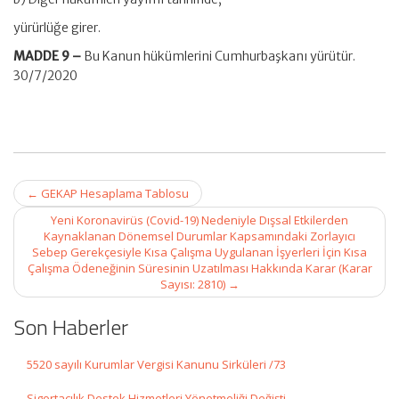
yürürlüğe girer.
MADDE 9 –
Bu Kanun hükümlerini Cumhurbaşkanı yürütür.
30/7/2020
Post
←
GEKAP Hesaplama Tablosu
navigation
Yeni Koronavirüs (Covid-19) Nedeniyle Dışsal Etkilerden
Kaynaklanan Dönemsel Durumlar Kapsamındaki Zorlayıcı
Sebep Gerekçesiyle Kısa Çalışma Uygulanan İşyerleri İçin Kısa
Çalışma Ödeneğinin Süresinin Uzatılması Hakkında Karar (Karar
Sayısı: 2810)
→
Son Haberler
5520 sayılı Kurumlar Vergisi Kanunu Sirküleri /73
Sigortacılık Destek Hizmetleri Yönetmeliği Değişti