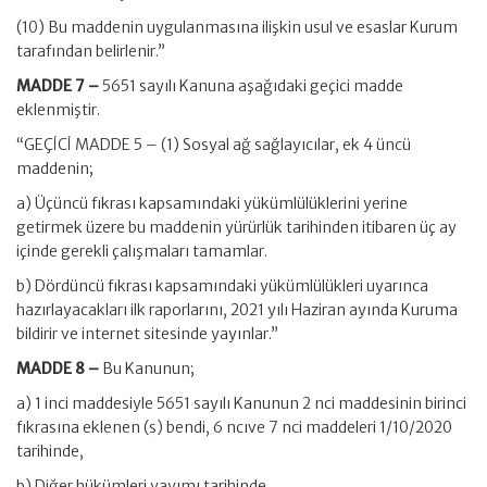
(10) Bu maddenin uygulanmasına ilişkin usul ve esaslar Kurum
tarafından belirlenir.”
MADDE 7 –
5651 sayılı Kanuna aşağıdaki geçici madde
eklenmiştir.
“GEÇİCİ MADDE 5 – (1) Sosyal ağ sağlayıcılar, ek 4 üncü
maddenin;
a) Üçüncü fıkrası kapsamındaki yükümlülüklerini yerine
getirmek üzere bu maddenin yürürlük tarihinden itibaren üç ay
içinde gerekli çalışmaları tamamlar.
b) Dördüncü fıkrası kapsamındaki yükümlülükleri uyarınca
hazırlayacakları ilk raporlarını, 2021 yılı Haziran ayında Kuruma
bildirir ve internet sitesinde yayınlar.”
MADDE 8 –
Bu Kanunun;
a) 1 inci maddesiyle 5651 sayılı Kanunun 2 nci maddesinin birinci
fıkrasına eklenen (s) bendi, 6 ncıve 7 nci maddeleri 1/10/2020
tarihinde,
b) Diğer hükümleri yayımı tarihinde,