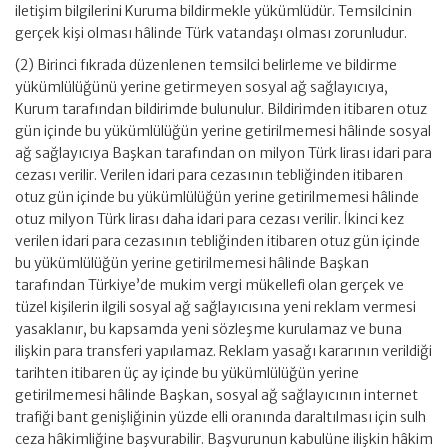
iletişim bilgilerini Kuruma bildirmekle yükümlüdür. Temsilcinin
gerçek kişi olması hâlinde Türk vatandaşı olması zorunludur.
(2) Birinci fıkrada düzenlenen temsilci belirleme ve bildirme
yükümlülüğünü yerine getirmeyen sosyal ağ sağlayıcıya,
Kurum tarafından bildirimde bulunulur. Bildirimden itibaren otuz
gün içinde bu yükümlülüğün yerine getirilmemesi hâlinde sosyal
ağ sağlayıcıya Başkan tarafından on milyon Türk lirası idari para
cezası verilir. Verilen idari para cezasının tebliğinden itibaren
otuz gün içinde bu yükümlülüğün yerine getirilmemesi hâlinde
otuz milyon Türk lirası daha idari para cezası verilir. İkinci kez
verilen idari para cezasının tebliğinden itibaren otuz gün içinde
bu yükümlülüğün yerine getirilmemesi hâlinde Başkan
tarafından Türkiye’de mukim vergi mükellefi olan gerçek ve
tüzel kişilerin ilgili sosyal ağ sağlayıcısına yeni reklam vermesi
yasaklanır, bu kapsamda yeni sözleşme kurulamaz ve buna
ilişkin para transferi yapılamaz. Reklam yasağı kararının verildiği
tarihten itibaren üç ay içinde bu yükümlülüğün yerine
getirilmemesi hâlinde Başkan, sosyal ağ sağlayıcının internet
trafiği bant genişliğinin yüzde elli oranında daraltılması için sulh
ceza hâkimliğine başvurabilir. Başvurunun kabulüne ilişkin hâkim