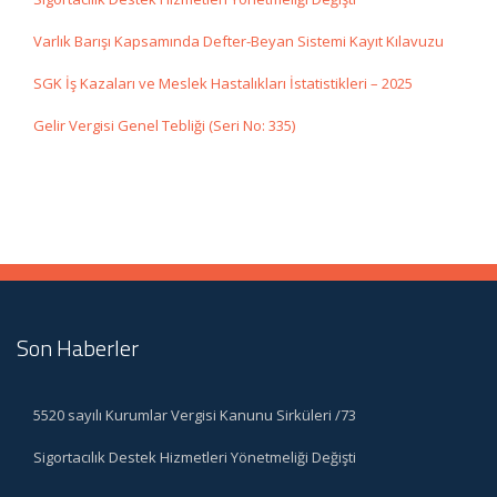
Varlık Barışı Kapsamında Defter-Beyan Sistemi Kayıt Kılavuzu
SGK İş Kazaları ve Meslek Hastalıkları İstatistikleri – 2025
Gelir Vergisi Genel Tebliği (Seri No: 335)
Son Haberler
5520 sayılı Kurumlar Vergisi Kanunu Sirküleri /73
Sigortacılık Destek Hizmetleri Yönetmeliği Değişti