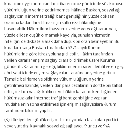
kararının uygulanmasından itibaren otuz gün içinde söz konusu
yükümlülüğün yerine getirilmemesi hâlinde Başkan, sosyal ağ
sağlayıcının internet trafiği bant genişliğinin yüzde doksan
oranına kadar daraltılması için sulh ceza hâkimliğine
başvurabilir. Hâkim ikinci başvuru üzerine vereceği kararında,
yüzde elliden düşük olmamak kaydıyla, sunulan hizmetin
niteliğini de dikkate alarak daha düşük bir oran belirleyebilir. Bu
kararlara karşı Başkan tarafından 5271 sayılı Kanun
hükümlerine göre itiraz yoluna gidilebilir. Hâkim tarafından
verilen kararlar erişim sağlayıcılara bildirilmek üzere Kuruma
gönderilir. Kararların gereği, bildirimden itibaren derhâl ve en geç
dört saat içinde erişim sağlayıcıları tarafından yerine getirilir.
Temsilci belirleme ve bildirme yükümlülüğünün yerine
getirilmesi hâlinde; verilen idari para cezalarının dörtte biri tahsil
edilir, reklam yasağı kaldırılır ve hâkim kararları kendiliğinden
hükümsüz kalır. İnternet trafiği bant genişliğine yapılan
müdahalenin sona erdirilmesi için erişim sağlayıcılara Kurum
tarafından bildirim yapılır.
(3) Türkiye’den günlük erişimi bir milyondan fazla olan yurt içi
veya yurt dışı kaynaklı sosyal ağ sağlayıcı, 9 uncu ve 9/A