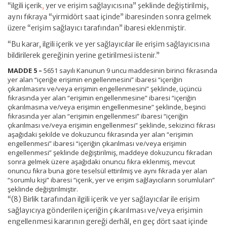
“ilgili içerik
,
yer ve erişim sağlayıcısına” şeklinde değiştirilmiş,
aynı fıkraya “yirmidört saat içinde” ibaresinden sonra gelmek
üzere “erişim sağlayıcı tarafından” ibaresi eklenmiştir.
“Bu karar, ilgili içerik ve yer sağlayıcılar ile erişim sağlayıcısına
bildirilerek gereğinin yerine getirilmesi istenir.”
MADDE 5 –
5651 sayılı Kanunun 9 uncu maddesinin birinci fıkrasında
yer alan “içeriğe erişimin engellenmesini” ibaresi “içeriğin
çıkarılmasını ve/veya erişimin engellenmesini” şeklinde, üçüncü
fıkrasında yer alan “erişimin engellenmesine” ibaresi “içeriğin
çıkarılmasına ve/veya erişimin engellenmesine” şeklinde, beşinci
fıkrasında yer alan “erişimin engellenmesi” ibaresi “içeriğin
çıkarılması ve/veya erişimin engellenmesi” şeklinde, sekizinci fıkrası
aşağıdaki şekilde ve dokuzuncu fıkrasında yer alan “erişimin
engellenmesi” ibaresi “içeriğin çıkarılması ve/veya erişimin
engellenmesi” şeklinde değiştirilmiş, maddeye dokuzuncu fıkradan
sonra gelmek üzere aşağıdaki onuncu fıkra eklenmiş, mevcut
onuncu fıkra buna göre teselsül ettirilmiş ve aynı fıkrada yer alan
“sorumlu kişi” ibaresi “içerik, yer ve erişim sağlayıcıların sorumluları”
şeklinde değiştirilmiştir.
“(8) Birlik tarafından ilgili içerik ve yer sağlayıcılar ile erişim
sağlayıcıya gönderilen içeriğin çıkarılması ve/veya erişimin
engellenmesi kararının gereği derhâl, en geç dört saat içinde