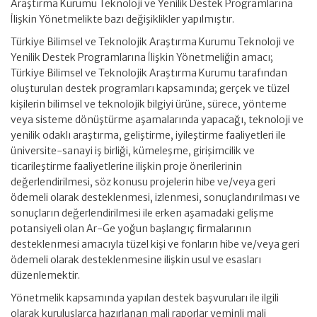
Araştırma Kurumu Teknoloji ve Yenilik Destek Programlarına
İlişkin Yönetmelikte bazı değişiklikler yapılmıştır.
Türkiye Bilimsel ve Teknolojik Araştırma Kurumu Teknoloji ve
Yenilik Destek Programlarına İlişkin Yönetmeliğin amacı;
Türkiye Bilimsel ve Teknolojik Araştırma Kurumu tarafından
oluşturulan destek programları kapsamında; gerçek ve tüzel
kişilerin bilimsel ve teknolojik bilgiyi ürüne, sürece, yönteme
veya sisteme dönüştürme aşamalarında yapacağı, teknoloji ve
yenilik odaklı araştırma, geliştirme, iyileştirme faaliyetleri ile
üniversite-sanayi iş birliği, kümeleşme, girişimcilik ve
ticarileştirme faaliyetlerine ilişkin proje önerilerinin
değerlendirilmesi, söz konusu projelerin hibe ve/veya geri
ödemeli olarak desteklenmesi, izlenmesi, sonuçlandırılması ve
sonuçların değerlendirilmesi ile erken aşamadaki gelişme
potansiyeli olan Ar-Ge yoğun başlangıç firmalarının
desteklenmesi amacıyla tüzel kişi ve fonların hibe ve/veya geri
ödemeli olarak desteklenmesine ilişkin usul ve esasları
düzenlemektir.
Yönetmelik kapsamında yapılan destek başvuruları ile ilgili
olarak kuruluşlarca hazırlanan mali raporlar yeminli mali