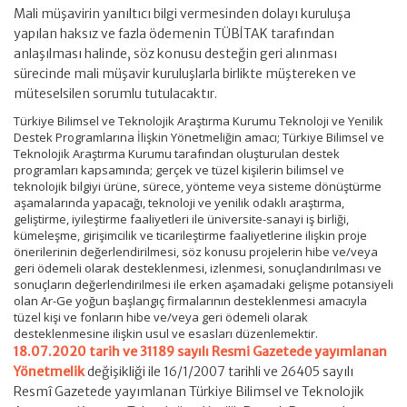
Mali müşavirin yanıltıcı bilgi vermesinden dolayı kuruluşa
yapılan haksız ve fazla ödemenin TÜBİTAK tarafından
anlaşılması halinde, söz konusu desteğin geri alınması
sürecinde mali müşavir kuruluşlarla birlikte müştereken ve
müteselsilen sorumlu tutulacaktır.
Türkiye Bilimsel ve Teknolojik Araştırma Kurumu Teknoloji ve Yenilik
Destek Programlarına İlişkin Yönetmeliğin amacı; Türkiye Bilimsel ve
Teknolojik Araştırma Kurumu tarafından oluşturulan destek
programları kapsamında; gerçek ve tüzel kişilerin bilimsel ve
teknolojik bilgiyi ürüne, sürece, yönteme veya sisteme dönüştürme
aşamalarında yapacağı, teknoloji ve yenilik odaklı araştırma,
geliştirme, iyileştirme faaliyetleri ile üniversite-sanayi iş birliği,
kümeleşme, girişimcilik ve ticarileştirme faaliyetlerine ilişkin proje
önerilerinin değerlendirilmesi, söz konusu projelerin hibe ve/veya
geri ödemeli olarak desteklenmesi, izlenmesi, sonuçlandırılması ve
sonuçların değerlendirilmesi ile erken aşamadaki gelişme potansiyeli
olan Ar-Ge yoğun başlangıç firmalarının desteklenmesi amacıyla
tüzel kişi ve fonların hibe ve/veya geri ödemeli olarak
desteklenmesine ilişkin usul ve esasları düzenlemektir.
18.07.2020 tarih ve 31189 sayılı Resmi Gazetede yayımlanan
Yönetmelik
değişikliği ile 16/1/2007 tarihli ve 26405 sayılı
Resmî Gazetede yayımlanan Türkiye Bilimsel ve Teknolojik