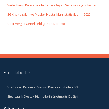
Varlık Barışı Kapsamında Defter-Beyan Sistemi Kayıt Kılavuzu
SGK İş Kazaları ve Meslek Hastalıkları İstatistikleri – 2025
Gelir Vergisi Genel Tebliği (Seri No: 335)
Son Haberler
5520 sayılı Kurumlar Vergisi Kanunu Sirküleri /73
Sigortacılık Destek Hizmetleri Yönetmeliği Değişti
Adresimiz