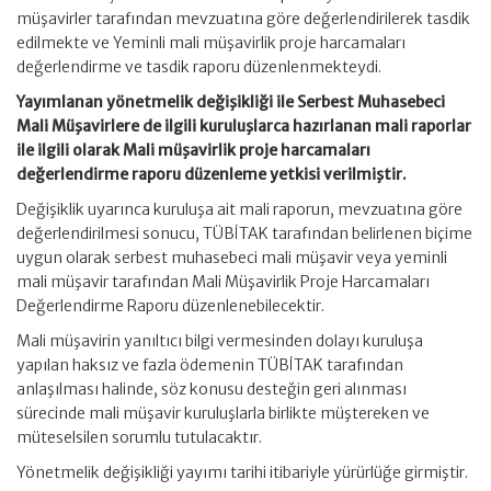
müşavirler tarafından mevzuatına göre değerlendirilerek tasdik
edilmekte ve Yeminli mali müşavirlik proje harcamaları
değerlendirme ve tasdik raporu düzenlenmekteydi.
Yayımlanan yönetmelik değişikliği ile Serbest Muhasebeci
Mali Müşavirlere de ilgili kuruluşlarca hazırlanan mali raporlar
ile ilgili olarak Mali müşavirlik proje harcamaları
değerlendirme raporu düzenleme yetkisi verilmiştir.
Değişiklik uyarınca kuruluşa ait mali raporun, mevzuatına göre
değerlendirilmesi sonucu, TÜBİTAK tarafından belirlenen biçime
uygun olarak serbest muhasebeci mali müşavir veya yeminli
mali müşavir tarafından Mali Müşavirlik Proje Harcamaları
Değerlendirme Raporu düzenlenebilecektir.
Mali müşavirin yanıltıcı bilgi vermesinden dolayı kuruluşa
yapılan haksız ve fazla ödemenin TÜBİTAK tarafından
anlaşılması halinde, söz konusu desteğin geri alınması
sürecinde mali müşavir kuruluşlarla birlikte müştereken ve
müteselsilen sorumlu tutulacaktır.
Yönetmelik değişikliği yayımı tarihi itibariyle yürürlüğe girmiştir.