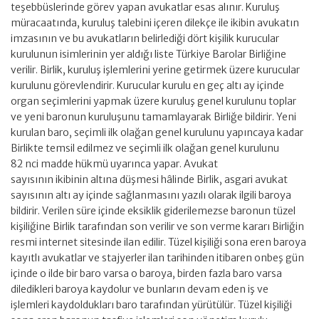
teşebbüslerinde görev yapan avukatlar esas alınır. Kuruluş
müracaatında, kuruluş talebini içeren dilekçe ile ikibin avukatın
imzasının ve bu avukatların belirlediği dört kişilik kurucular
kurulunun isimlerinin yer aldığı liste Türkiye Barolar Birliğine
verilir. Birlik, kuruluş işlemlerini yerine getirmek üzere kurucular
kurulunu görevlendirir. Kurucular kurulu en geç altı ay içinde
organ seçimlerini yapmak üzere kuruluş genel kurulunu toplar
ve yeni baronun kuruluşunu tamamlayarak Birliğe bildirir. Yeni
kurulan baro, seçimli ilk olağan genel kurulunu yapıncaya kadar
Birlikte temsil edilmez ve seçimli ilk olağan genel kurulunu
82 nci madde hükmü uyarınca yapar. Avukat
sayısının ikibinin altına düşmesi hâlinde Birlik, asgari avukat
sayısının altı ay içinde sağlanmasını yazılı olarak ilgili baroya
bildirir. Verilen süre içinde eksiklik giderilemezse baronun tüzel
kişiliğine Birlik tarafından son verilir ve son verme kararı Birliğin
resmi internet sitesinde ilan edilir. Tüzel kişiliği sona eren baroya
kayıtlı avukatlar ve stajyerler ilan tarihinden itibaren onbeş gün
içinde o ilde bir baro varsa o baroya, birden fazla baro varsa
diledikleri baroya kaydolur ve bunların devam eden iş ve
işlemleri kaydoldukları baro tarafından yürütülür. Tüzel kişiliği