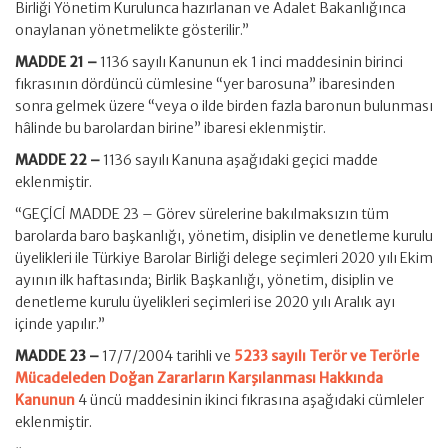
Birliği Yönetim Kurulunca hazırlanan ve Adalet Bakanlığınca
onaylanan yönetmelikte gösterilir.”
MADDE 21 –
1136 sayılı Kanunun ek 1 inci maddesinin birinci
fıkrasının dördüncü cümlesine “yer barosuna” ibaresinden
sonra gelmek üzere “veya o ilde birden fazla baronun bulunması
hâlinde bu barolardan birine” ibaresi eklenmiştir.
MADDE 22 –
1136 sayılı Kanuna aşağıdaki geçici madde
eklenmiştir.
“GEÇİCİ MADDE 23 – Görev sürelerine bakılmaksızın tüm
barolarda baro başkanlığı, yönetim, disiplin ve denetleme kurulu
üyelikleri ile Türkiye Barolar Birliği delege seçimleri 2020 yılı Ekim
ayının ilk haftasında; Birlik Başkanlığı, yönetim, disiplin ve
denetleme kurulu üyelikleri seçimleri ise 2020 yılı Aralık ayı
içinde yapılır.”
MADDE 23 –
17/7/2004 tarihli ve
5233 sayılı Terör ve Terörle
Mücadeleden Doğan Zararların Karşılanması Hakkında
Kanunun
4 üncü maddesinin ikinci fıkrasına aşağıdaki cümleler
eklenmiştir.