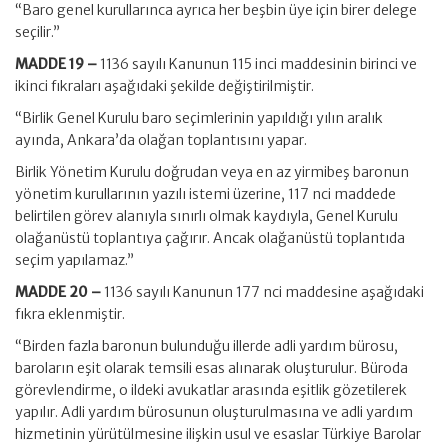
“Baro genel kurullarınca ayrıca her beşbin üye için birer delege
seçilir.”
MADDE 19 –
1136 sayılı Kanunun 115 inci maddesinin birinci ve
ikinci fıkraları aşağıdaki şekilde değiştirilmiştir.
“Birlik Genel Kurulu baro seçimlerinin yapıldığı yılın aralık
ayında, Ankara’da olağan toplantısını yapar.
Birlik Yönetim Kurulu doğrudan veya en az yirmibeş baronun
yönetim kurullarının yazılı istemi üzerine, 117 nci maddede
belirtilen görev alanıyla sınırlı olmak kaydıyla, Genel Kurulu
olağanüstü toplantıya çağırır. Ancak olağanüstü toplantıda
seçim yapılamaz.”
MADDE 20 –
1136 sayılı Kanunun 177 nci maddesine aşağıdaki
fıkra eklenmiştir.
“Birden fazla baronun bulunduğu illerde adli yardım bürosu,
baroların eşit olarak temsili esas alınarak oluşturulur. Büroda
görevlendirme, o ildeki avukatlar arasında eşitlik gözetilerek
yapılır. Adli yardım bürosunun oluşturulmasına ve adli yardım
hizmetinin yürütülmesine ilişkin usul ve esaslar Türkiye Barolar