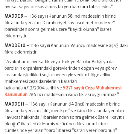
Türkiye Barolar Birliğine tahsis edilir ve Birlik, barolara kayıtlı
avukat sayısını esas alarak bu yeri barolara tahsis eder.”
MADDE 9 –
1136 sayılı Kanunun 58 inci maddesinin birinci
fıkrasında yer alan “Cumhuriyet savcısı denetiminde ve”
ibaresinden sonra gelmek üzere “kayıtlı olunan” ibaresi
eklenmiştir.
MADDE 10 –
1136 sayılı Kanunun 59 uncu maddesine aşağıdaki
fıkra eklenmiştir.
“Avukatların, avukatlık veya Türkiye Barolar Birliği ya da
baroların organlarındaki görevlerinden doğan veya görev
sırasında işledikleri suçlar nedeniyle verilen bölge adliye
mahkemesi ceza dairelerinin kararları
hakkında 4/12/2004 tarihli ve
5271 sayılı Ceza Muhakemesi
Kanununun
286 ncı maddesinin ikinci fıkrası uygulanmaz.”
MADDE 11 –
1136 sayılı Kanunun 64 üncü maddesinin birinci
fıkrasında yer alan “düşmedikçe,” ve ikinci fıkrasında yer alan
“avukat hakkında,” ibarelerinden sonra gelmek üzere “kayıtlı
olduğu” ibareleri eklenmiş ve üçüncü fıkrasının birinci
cümlesinde yer alan “baro” ibaresi “kararı veren baronun”