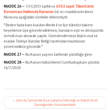
MADDE 26 –
7/11/2013 tarihli ve
6502 sayılı Tüketicinin
Korunması Hakkında Kanunun
66 ncı maddesinin ikinci
fıkrasına aşağıdaki cümleler eklenmiştir.
“Birden fazla baro kurulan illerde il ve ilçe tüketici hakem
heyetlerine üye görevlendirilmesi, baroların eşit ve dönüşümlü
temsili esas alınarak yapılır. Görevlendirmeye ilişkin usul ve
esaslar Türkiye Barolar Birliği tarafından hazırlanan
yönetmelikte gösterilir.”
MADDE 27 –
Bu Kanun yayımı tarihinde yürürlüğe girer.
MADDE 28 –
Bu Kanun hükümlerini Cumhurbaşkanı yürütür.
14/7/2020
Post
←
Aynı Ay İçerisinde Kısa Çalışma Ödeneği ve Nakdi Ücret
navigation
Desteğinden Yararlanılabilir