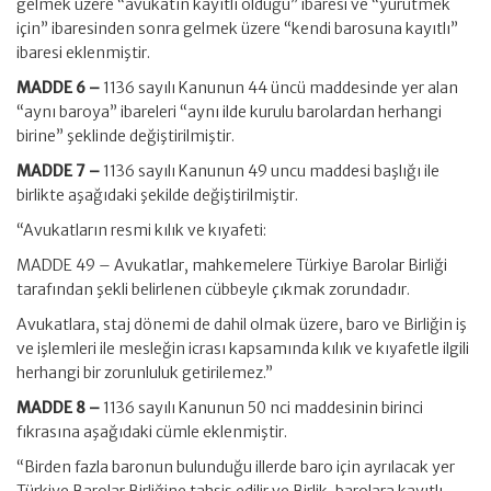
gelmek üzere “avukatın kayıtlı olduğu” ibaresi ve “yürütmek
için” ibaresinden sonra gelmek üzere “kendi barosuna kayıtlı”
ibaresi eklenmiştir.
MADDE 6 –
1136 sayılı Kanunun 44 üncü maddesinde yer alan
“aynı baroya” ibareleri “aynı ilde kurulu barolardan herhangi
birine” şeklinde değiştirilmiştir.
MADDE 7 –
1136 sayılı Kanunun 49 uncu maddesi başlığı ile
birlikte aşağıdaki şekilde değiştirilmiştir.
“Avukatların resmi kılık ve kıyafeti:
MADDE 49 – Avukatlar, mahkemelere Türkiye Barolar Birliği
tarafından şekli belirlenen cübbeyle çıkmak zorundadır.
Avukatlara, staj dönemi de dahil olmak üzere, baro ve Birliğin iş
ve işlemleri ile mesleğin icrası kapsamında kılık ve kıyafetle ilgili
herhangi bir zorunluluk getirilemez.”
MADDE 8 –
1136 sayılı Kanunun 50 nci maddesinin birinci
fıkrasına aşağıdaki cümle eklenmiştir.
“Birden fazla baronun bulunduğu illerde baro için ayrılacak yer