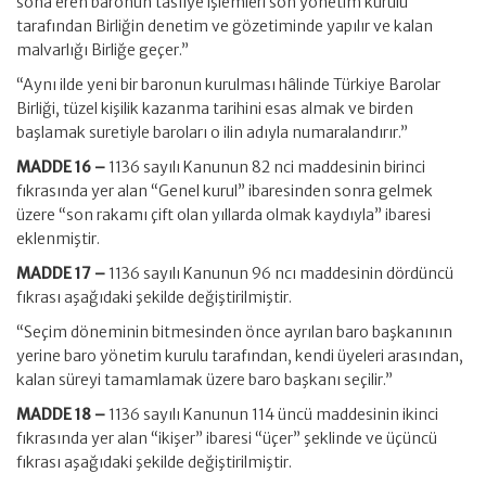
sona eren baronun tasfiye işlemleri son yönetim kurulu
tarafından Birliğin denetim ve gözetiminde yapılır ve kalan
malvarlığı Birliğe geçer.”
“Aynı ilde yeni bir baronun kurulması hâlinde Türkiye Barolar
Birliği, tüzel kişilik kazanma tarihini esas almak ve birden
başlamak suretiyle baroları o ilin adıyla numaralandırır.”
MADDE 16 –
1136 sayılı Kanunun 82 nci maddesinin birinci
fıkrasında yer alan “Genel kurul” ibaresinden sonra gelmek
üzere “son rakamı çift olan yıllarda olmak kaydıyla” ibaresi
eklenmiştir.
MADDE 17 –
1136 sayılı Kanunun 96 ncı maddesinin dördüncü
fıkrası aşağıdaki şekilde değiştirilmiştir.
“Seçim döneminin bitmesinden önce ayrılan baro başkanının
yerine baro yönetim kurulu tarafından, kendi üyeleri arasından,
kalan süreyi tamamlamak üzere baro başkanı seçilir.”
MADDE 18 –
1136 sayılı Kanunun 114 üncü maddesinin ikinci
fıkrasında yer alan “ikişer” ibaresi “üçer” şeklinde ve üçüncü
fıkrası aşağıdaki şekilde değiştirilmiştir.