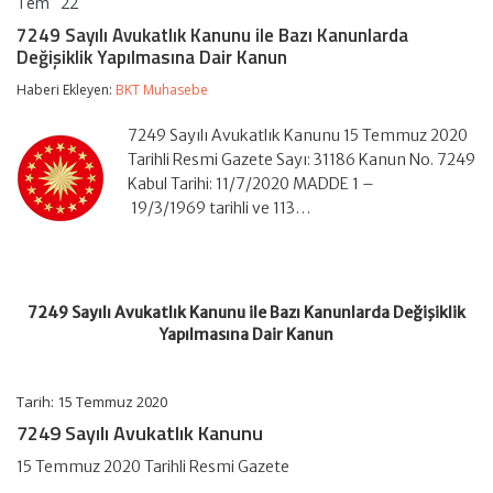
Tem
22
7249
yorumlar kapalı
Sayılı
7249 Sayılı Avukatlık Kanunu ile Bazı Kanunlarda
Avukatlık
Değişiklik Yapılmasına Dair Kanun
Kanunu
ile
Haberi Ekleyen:
BKT Muhasebe
Bazı
Kanunlarda
Değişiklik
7249 Sayılı Avukatlık Kanunu 15 Temmuz 2020
Yapılmasına
Tarihli Resmi Gazete Sayı: 31186 Kanun No. 7249
Dair
Kabul Tarihi: 11/7/2020 MADDE 1 –
Kanun
19/3/1969 tarihli ve 113…
için
7249 Sayılı Avukatlık Kanunu ile Bazı Kanunlarda Değişiklik
Yapılmasına Dair Kanun
Tarih: 15 Temmuz 2020
7249 Sayılı Avukatlık Kanunu
15 Temmuz 2020 Tarihli Resmi Gazete