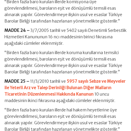
“Birden fazla baro kurulan illerde komisyona üye
görevlendirilmesi, baroların eşit ve dönüşümlü temsili esas
alınarak yapılır. Görevlendirmeye ilişkin usul ve esaslar Türkiye
Barolar Birliği tarafından hazırlanan yönetmelikte gösterilir.”
MADDE 24 –
3/7/2005 tarihli ve 5402 sayılı Denetimli Serbestlik
Hizmetleri Kanununun 16 ncı maddesinin birinci fıkrasına
aşağıdaki cümleler eklenmiştir.
“Birden fazla baro kurulan illerde koruma kurullarına temsilci
görevlendirilmesi, baroların eşit ve dönüşümlü temsili esas
alınarak yapılır. Görevlendirmeye ilişkin usul ve esaslar Türkiye
Barolar Birliği tarafından hazırlanan yönetmelikte gösterilir.”
MADDE 25 –
11/3/2010 tarihli ve
5957 sayılı Sebze ve Meyveler
ile Yeterli Arz ve Talep Derinliği Bulunan Diğer Malların
Ticaretinin Düzenlenmesi Hakkında Kanunun
10 uncu
maddesinin ikinci fıkrasına aşağıdaki cümleler eklenmiştir.
“Birden fazla baro kurulan illerde hal hakem heyetlerine üye
görevlendirilmesi, baroların eşit ve dönüşümlü temsili esas
alınarak yapılır. Görevlendirmeye ilişkin usul ve esaslar Türkiye
Barolar Birliği tarafından hazırlanan yönetmelikte gösterilir.”