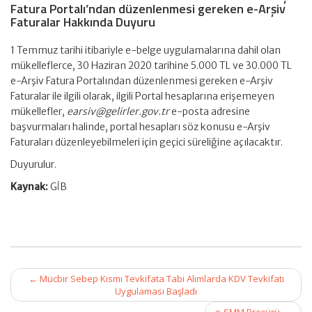
Fatura Portalı’ndan düzenlenmesi gereken e-Arşiv
Faturalar Hakkında Duyuru
1 Temmuz tarihi itibariyle e-belge uygulamalarına dahil olan
mükelleflerce, 30 Haziran 2020 tarihine 5.000 TL ve 30.000 TL
e-Arşiv Fatura Portalından düzenlenmesi gereken e-Arşiv
Faturalar ile ilgili olarak, ilgili Portal hesaplarına erişemeyen
mükellefler,
earsiv@gelirler.gov.tr
e-posta adresine
başvurmaları halinde, portal hesapları söz konusu e-Arşiv
Faturaları düzenleyebilmeleri için geçici süreliğine açılacaktır.
Duyurulur.
Kaynak:
GİB
Post
←
Mücbir Sebep Kısmı Tevkifata Tabi Alımlarda KDV Tevkifatı
navigation
Uygulaması Başladı