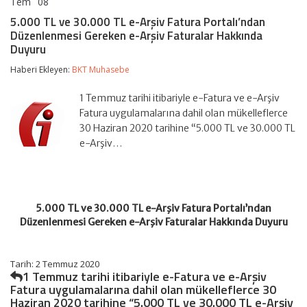
Tem
08
5.000
yorumlar kapalı
TL
5.000 TL ve 30.000 TL e-Arşiv Fatura Portalı’ndan
ve
Düzenlenmesi Gereken e-Arşiv Faturalar Hakkında
30.000
Duyuru
TL
e-
Haberi Ekleyen:
BKT Muhasebe
Arşiv
Fatura
Portalı’ndan
1 Temmuz tarihi itibariyle e-Fatura ve e-Arşiv
Düzenlenmesi
Fatura uygulamalarına dahil olan mükelleflerce
Gereken
30 Haziran 2020 tarihine “5.000 TL ve 30.000 TL
e-
Arşiv
e-Arşiv…
Faturalar
Hakkında
Duyuru
için
5.000 TL ve 30.000 TL e-Arşiv Fatura Portalı’ndan
Düzenlenmesi Gereken e-Arşiv Faturalar Hakkında Duyuru
Tarih: 2 Temmuz 2020
1 Temmuz tarihi itibariyle e-Fatura ve e-Arşiv
Fatura uygulamalarına dahil olan mükelleflerce 30
Haziran 2020 tarihine “5.000 TL ve 30.000 TL e-Arşiv