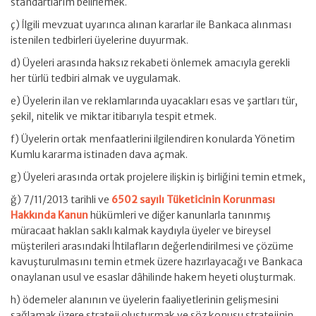
standartlarım belirlemek.
ç) İlgili mevzuat uyarınca alınan kararlar ile Bankaca alınması
istenilen tedbirleri üyelerine duyurmak.
d) Üyeleri arasında haksız rekabeti önlemek amacıyla gerekli
her türlü tedbiri almak ve uygulamak.
e) Üyelerin ilan ve reklamlarında uyacakları esas ve şartları tür,
şekil, nitelik ve miktar itibarıyla tespit etmek.
f) Üyelerin ortak menfaatlerini ilgilendiren konularda Yönetim
Kumlu kararma istinaden dava açmak.
g) Üyeleri arasında ortak projelere ilişkin iş birliğini temin etmek,
ğ) 7/11/2013 tarihli ve
6502 sayılı Tüketicinin Korunması
Hakkında Kanun
hükümleri ve diğer kanunlarla tanınmış
müracaat haklan saklı kalmak kaydıyla üyeler ve bireysel
müşterileri arasındaki İhtilafların değerlendirilmesi ve çözüme
kavuşturulmasını temin etmek üzere hazırlayacağı ve Bankaca
onaylanan usul ve esaslar dâhilinde hakem heyeti oluşturmak.
h) ödemeler alanının ve üyelerin faaliyetlerinin gelişmesini
sağlamak üzere strateji oluşturmak ve söz konusu stratejinin