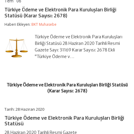
Tem
06
Türkiye
yorumlar kapalı
Ödeme
Türkiye Ödeme ve Elektronik Para Kuruluşları Birliği
ve
Statüsü (Karar Sayısı: 2678)
Elektronik
Para
Haberi Ekleyen:
BKT Muhasebe
Kuruluşları
Birliği
Statüsü
Türkiye Ödeme ve Elektronik Para Kuruluşları
(Karar
Birliği Statüsü 28 Haziran 2020 Tarihli Resmi
Sayısı:
Gazete Sayı: 31169 Karar Sayısı: 2678 Ekli
2678)
“Türkiye Ödeme v…
için
Türkiye Ödeme ve Elektronik Para Kuruluşları Birliği Statüsü
(Karar Sayısı: 2678)
Tarih: 28 Haziran 2020
Türkiye Ödeme ve Elektronik Para Kuruluşları Birliği
Statüsü
28 Haziran 2020 Tarihli Resmi Gazete