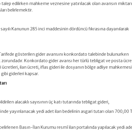
alep edilirken mahkeme veznesine yatırılacak olan avansın miktarı 
arı belirlemektir.
4 sayılı Kanunun 285 inci maddesinin dördüncü fıkrasına dayanılarak
 Tarifede gösterilen gider avansını konkordato talebinde bulunurken
rundadır. Konkordato gider avansı her türlü tebligat ve posta ücret
 ücretleri, ilan ücreti, iflas gideri ile dosyanın bölge adliye mahkemesi
gibi giderleri kapsar.
tarı
ldirilen alacaklı sayısının üç katı tutarında tebligat gideri,
esinde yayınlanacak yedi adet ilan bedelinin asgari tutarı olan 700,00 
 belirlenen Basın-İlan Kurumu resmî ilan portalında yapılacak yedi ade