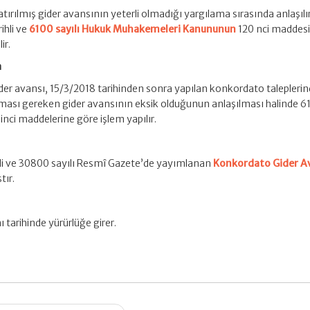
atırılmış gider avansının yeterli olmadığı yargılama sırasında anlaşılır
ihli ve
6100 sayılı Hukuk Muhakemeleri Kanununun
120 nci maddesi
ir.
a
gider avansı, 15/3/2018 tarihinden sonra yapılan konkordato talepleri
ınması gereken gider avansının eksik olduğunun anlaşılması halinde 6
inci maddelerine göre işlem yapılır.
hli ve 30800 sayılı Resmî Gazete’de yayımlanan
Konkordato Gider A
tır.
ı tarihinde yürürlüğe girer.