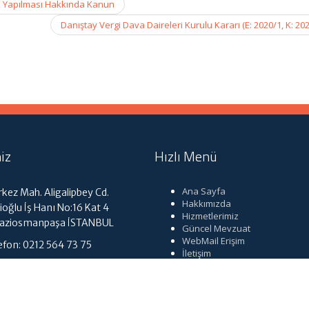
ik Yapılması Hakkında Kanun
Danıştay Vergi Dava Daireleri Kurulu Kararı (E: 2020/1, K: 20
iz
Hızlı Menü
Ana Sayfa
kez Mah. Aligalipbey Cd.
Hakkımızda
ioğlu İş Hanı No:16 Kat 4
Hizmetlerimiz
Gaziosmanpaşa İSTANBUL
Güncel Mevzuat
WebMail Erişim
efon: 0212 564 73 75
İletişim
tmuhasebe@gmail.com