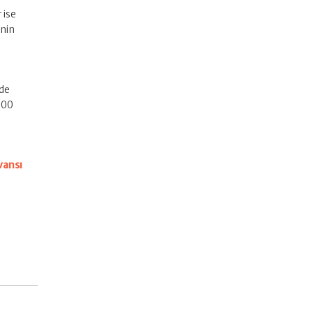
 ise
nin
nde
100
vansı