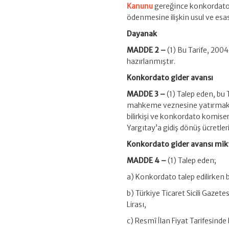
Kanunu
gereğince konkordato t
ödenmesine ilişkin usul ve esasl
Dayanak
MADDE 2 –
(1) Bu Tarife, 200
hazırlanmıştır.
Konkordato gider avansı
MADDE 3 –
(1) Talep eden, bu
mahkeme veznesine yatırmak zo
bilirkişi ve konkordato komiseri
Yargıtay’a gidiş dönüş ücretleri 
Konkordato gider avansı mik
MADDE 4 –
(1) Talep eden;
a) Konkordato talep edilirken bi
b) Türkiye Ticaret Sicili Gazet
Lirası,
c) Resmî İlan Fiyat Tarifesinde