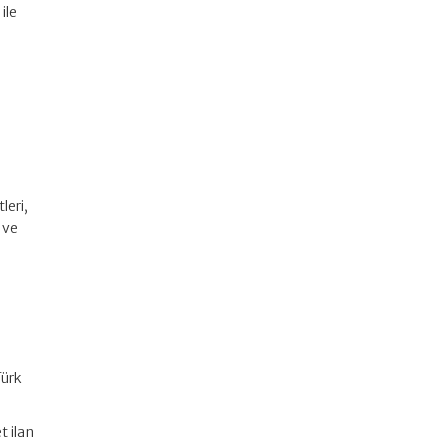
ile
leri,
 ve
Türk
t ilan