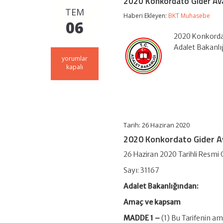
2020 Konkordato Gider Ava
TEM
Haberi Ekleyen:
BKT Muhasebe
06
2020 Konkordat
Adalet Bakanlı
2020
yorumlar
Konkordato
kapalı
Gider
Avansı
Tarifesi
için
Tarih: 26 Haziran 2020
2020 Konkordato Gider Av
26 Haziran 2020 Tarihli Resmi
Sayı: 31167
Adalet Bakanlığından:
Amaç ve kapsam
MADDE 1 –
(1) Bu Tarifenin am