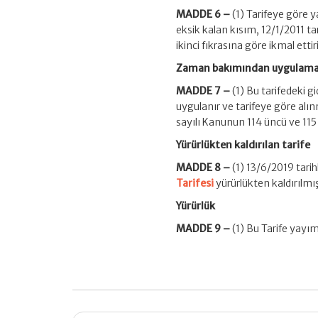
MADDE 6 –
(1) Tarifeye göre y
eksik kalan kısım, 12/1/2011 tar
ikinci fıkrasına göre ikmal ettiril
Zaman bakımından uygulam
MADDE 7 –
(1) Bu tarifedeki 
uygulanır ve tarifeye göre al
sayılı Kanunun 114 üncü ve 115 
Yürürlükten kaldırılan tarife
MADDE 8 –
(1) 13/6/2019 tari
Tarifesi
yürürlükten kaldırılmış
Yürürlük
MADDE 9 –
(1) Bu Tarife yayım
Post