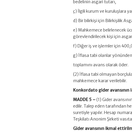
bedelinin asgari tutarı,
ç) İlgili kurum ve kuruluşlara ya
d) Bir bilirkişi için Bilirkişilik 
e) Mahkemece belirlenecek ü
görevlendirilecek kişi için asga
f) Diğer iş ve işlemler için 400,
g) İflasa tabi olanlar yönünden 
toplamını avans olarak öder.
(2) İflasa tabi olmayan borçlu
mahkemece karar verilebilir.
Konkordato gider avansının i
MADDE 5 –
(1) Gider avansın
edilir. Talep eden tarafından 
suretiyle yapılır. Hesap numar
Teşkilatı Anonim Şirketi vasıta
Gider avansının ikmal ettiril