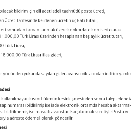
pılacak bildirim için elli adet iadeli taahhütlü posta ücreti,
Asgari Ücret Tarifesinde belirlenen ücretin üç katı tutarı,
creti sonradan tamamlanmak üzere konkordato komiseri olarak
ri 1.000,00 Türk Lirası üzerinden hesaplanan beş aylık ücret tutarı,
00 Türk Lirası,
18.000,00 Türk Lirası iflas gideri,
lar yönünden yukarıda sayılan gider avansı miktarından indirim yapı
adesi
ın kullanılmayan kısmı hükmün kesinleşmesinden sonra talep edene 
hesap numarası bildirilmiş ise iade elektronik ortamda hesaba aktarma
ası bildirilmemiş ise masrafı avanstan karşılanmak suretiyle Posta ve 
sıyla adreste ödemeli olarak gönderilir.
mesi