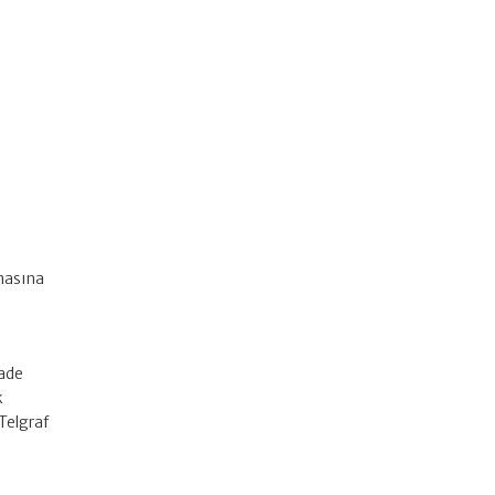
lmasına
iade
k
Telgraf