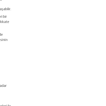
şabilir.
i bir
dikkate
de
sinin
kadar