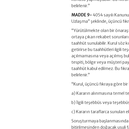
belirlenir.”
MADDE 9-
4054 sayılı Kanunu
Uzlaşma” şeklinde, üçüncü fıkra
“Yürütülmekte olan bir önara
ortaya çıkan rekabet sorunların
taahhüt sunulabilir. Kurul söz 
getirirse bu taahhütleri ilgili 
açılmamasına veya açılmış bulu
tespiti, bölge veya müşteri payla
taahhüt kabul edilmez. Bu fıkra
belirlenir.”
“Kurul, üçüncü fıkraya göre bir
a) Kararın alınmasına temel teş
b) İlgili teşebbüs veya teşebbüs
c) Kararın taraflarca sunulan ek
Soruşturmaya başlanmasından son
bitirilmesinden doğacak usuli fa