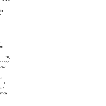
eri ile
in
”
,
ari
atanmış
r hariç
arak
rı,
enir.
aşka
rumca