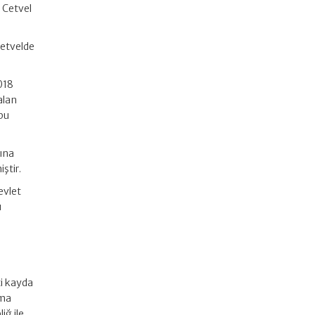
ı Cetvel
Cetvelde
018
alan
 bu
sına
ştir.
evlet
ı
ti kayda
rma
iğ ile