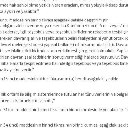
mde hak sahibi olma yetkisi veren araçları, miras yoluyla iktisap dur
 aykırı ve yasaktır.”
ncu maddesinin birinci fıkrası aşağıdaki şekilde değiştirilmiştir.
kanlığın talebi üzerine veya resen bu Kanunun 4 üncü, 6 ncı veya 7 nc
pit ederse, ilgili teşebbüs veya teşebbüs birliklerine rekabetin tesisi içi
reken davranışları ve teşebbüslerin belirli faaliyetlerini yahut ortaklı
devretmeleri şeklindeki yapısal tedbirleri nihai kararında bildirir. Davra
tılı ve ihlalin etkili biçimde sona erdirilmesi için gerekli olmalıdır. Yapıs
rilen davranışsal tedbirlerin sonuç vermediği hallerde başvurulur. Da
ihai kararla tespit edilmesi halinde ilgili teşebbüs veya teşebbüs birli
 6 ay süre verilir.”
15 inci maddesinin birinci fıkrasının (a) bendi aşağıdaki şekilde
ronik ortam ile bilişim sistemlerinde tutulan her türlü verilerini ve belgel
ı ve fiziki örneklerini alabilir,”
31 inci maddesinin birinci fıkrasının birinci cümlesinde yer alan “iki” 
 34 üncü maddesinin birinci fıkrasının birinci cümlesi aşağıdaki şekil