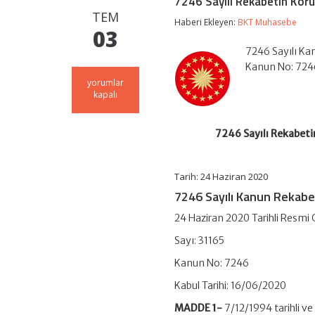
7246 Sayılı Rekabetin Kor
TEM
Haberi Ekleyen:
BKT Muhasebe
03
7246 Sayılı Ka
Kanun No: 724
7246
yorumlar
Sayılı
kapalı
Rekabetin
Korunması
Hakkında
7246 Sayılı Rekabet
Kanunda
Değişiklik
Yapılmasına
Tarih: 24 Haziran 2020
Dair
Kanun
7246 Sayılı Kanun Rekab
için
24 Haziran 2020 Tarihli Resmi
Sayı: 31165
Kanun No: 7246
Kabul Tarihi: 16/06/2020
MADDE 1-
7/12/1994 tarihli v