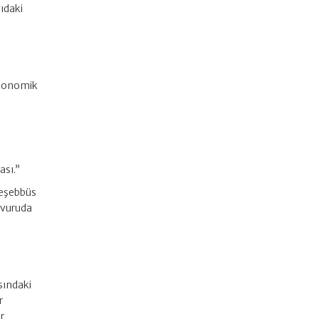
ğıdaki
 ekonomik
ası.”
teşebbüs
aşvuruda
sındaki
r
r