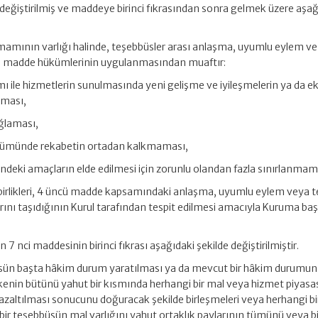
de değiştirilmiş ve maddeye birinci fıkrasından sonra gelmek üzere aşa
tamamının varlığı halinde, teşebbüsler arası anlaşma, uyumlu eylem ve
üncü madde hükümlerinin uygulanmasından muaftır:
mı ile hizmetlerin sunulmasında yeni gelişme ve iyileşmelerin ya da
nması,
ağlaması,
 bölümünde rekabetin ortadan kalkmaması,
indeki amaçların elde edilmesi için zorunlu olandan fazla sınırlanmam
s birlikleri, 4 üncü madde kapsamındaki anlaşma, uyumlu eylem veya 
larını taşıdığının Kurul tarafından tespit edilmesi amacıyla Kuruma b
7 nci maddesinin birinci fıkrası aşağıdaki şekilde değiştirilmiştir.
büsün başta hâkim durum yaratılması ya da mevcut bir hâkim durumun
kenin bütünü yahut bir kısmında herhangi bir mal veya hizmet piyasa
azaltılması sonucunu doğuracak şekilde birleşmeleri veya herhangi bi
 bir teşebbüsün mal varlığını yahut ortaklık paylarının tümünü veya bi