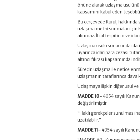
önüne alarak uzlaşma usulünü ba
kapsamını kabul eden teşebbüs v
Bu çerçevede Kurul, hakkında so
uzlaşma metni sunmaları için kes
alınmaz. İhlal tespitinin ve idar
Uzlaşma usulü sonucunda idari
uyarınca idari para cezası tut
altıncı fıkrası kapsamında ind
Sürecin uzlaşma ile neticelenm
uzlaşmanın taraflarınca dava
Uzlaşmaya ilişkin diğer usul ve 
MADDE 10-
4054 sayılı Kanunu
değiştirilmiştir.
“Haklı gerekçeler sunulması ha
uzatılabilir.”
MADDE 11-
4054 sayılı Kanunun