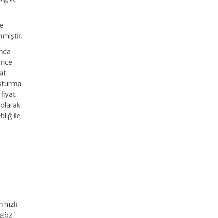
ve
nmiştir.
ında
rince
aat
ruşturma
fiyat
 olarak
liğ ile
 hızlı
ı göz