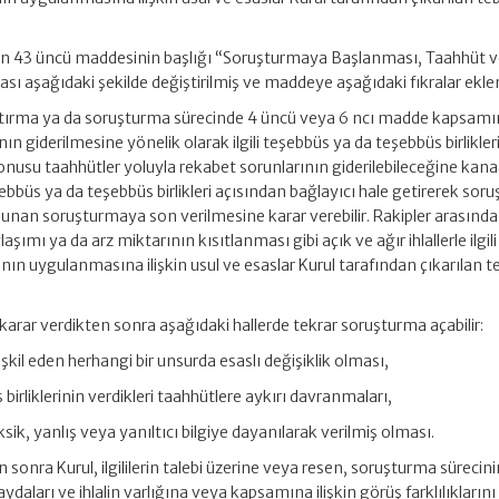
n 43 üncü maddesinin başlığı “Soruşturmaya Başlanması, Taahhüt 
sı aşağıdaki şekilde değiştirilmiş ve maddeye aşağıdaki fıkralar ekle
ştırma ya da soruşturma sürecinde 4 üncü veya 6 ncı madde kapsam
ın giderilmesine yönelik olarak ilgili teşebbüs ya da teşebbüs birlikle
konusu taahhütler yoluyla rekabet sorunlarının giderilebileceğine kan
teşebbüs ya da teşebbüs birlikleri açısından bağlayıcı hale getirerek so
nan soruşturmaya son verilmesine karar verebilir. Rakipler arasında 
şımı ya da arz miktarının kısıtlanması gibi açık ve ağır ihlallerle ilgili
nın uygulanmasına ilişkin usul ve esaslar Kurul tarafından çıkarılan teb
 karar verdikten sonra aşağıdaki hallerde tekrar soruşturma açabilir:
kil eden herhangi bir unsurda esaslı değişiklik olması,
 birliklerinin verdikleri taahhütlere aykırı davranmaları,
sik, yanlış veya yanıltıcı bilgiye dayanılarak verilmiş olması.
ra Kurul, ilgililerin talebi üzerine veya resen, soruşturma sürecinin
ydaları ve ihlalin varlığına veya kapsamına ilişkin görüş farklılıkların