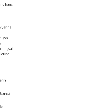
umu hariç
i
n yerine
k
nışsal
al
vranışsal
klerine
erini
ibaresi
de