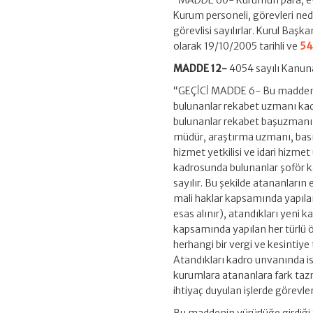
“MADDE 60- Kurumun para, evra
Kurum personeli, görevleri ned
görevlisi sayılırlar. Kurul Başk
olarak 19/10/2005 tarihli ve
54
MADDE 12-
4054 sayılı Kanuna
“GEÇİCİ MADDE 6- Bu maddenin
bulunanlar rekabet uzmanı kad
bulunanlar rekabet başuzmanı 
müdür, araştırma uzmanı, basın
hizmet yetkilisi ve idari hizme
kadrosunda bulunanlar şoför k
sayılır. Bu şekilde atananların 
mali haklar kapsamında yapılan
esas alınır), atandıkları yeni k
kapsamında yapılan her türlü ö
herhangi bir vergi ve kesintiy
Atandıkları kadro unvanında ist
kurumlara atananlara fark taz
ihtiyaç duyulan işlerde görevlend