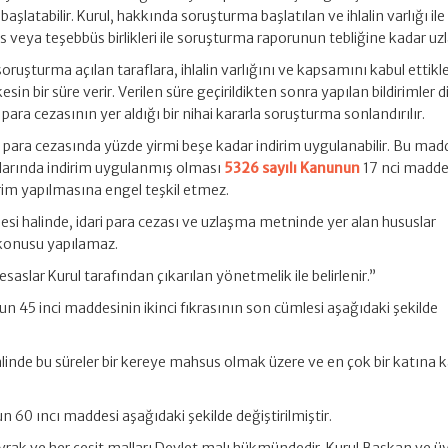
şlatabilir. Kurul, hakkında soruşturma başlatılan ve ihlalin varlığı ile
eya teşebbüs birlikleri ile soruşturma raporunun tebliğine kadar uzla
ruşturma açılan taraflara, ihlalin varlığını ve kapsamını kabul ettikler
in bir süre verir. Verilen süre geçirildikten sonra yapılan bildirimler 
i para cezasının yer aldığı bir nihai kararla soruşturma sonlandırılır.
 para cezasında yüzde yirmi beşe kadar indirim uygulanabilir. Bu mad
arlarında indirim uygulanmış olması
5326 sayılı Kanunun
17 nci madde
irim yapılmasına engel teşkil etmez.
esi halinde, idari para cezası ve uzlaşma metninde yer alan hususlar
 konusu yapılamaz.
esaslar Kurul tarafından çıkarılan yönetmelik ile belirlenir.”
n 45 inci maddesinin ikinci fıkrasının son cümlesi aşağıdaki şekilde
linde bu süreler bir kereye mahsus olmak üzere ve en çok bir katına 
 60 ıncı maddesi aşağıdaki şekilde değiştirilmiştir.