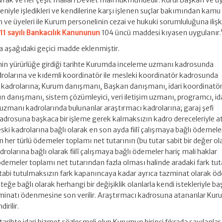
k ve her çeşit malları Devlet malı hükmündedir. Kurul Başkan ve üyel
eniyle işledikleri ve kendilerine karşı işlenen suçlar bakımından kamu
an ve üyeleri ile Kurum personelinin cezai ve hukuki sorumluluğuna ilişk
11 sayılı Bankacılık Kanununun
104 üncü maddesi kıyasen uygulanır.
 aşağıdaki geçici madde eklenmiştir.
 yürürlüğe girdiği tarihte Kurumda inceleme uzmanı kadrosunda
rolarına ve kıdemli koordinatör ile mesleki koordinatör kadrosunda
kadrolarına; Kurum danışmanı, Başkan danışmanı, idari koordinatör
 danışmanı, sistem çözümleyici, veri iletişim uzmanı, programcı, id
t uzmanı kadrolarında bulunanlar araştırmacı kadrolarına; garaj şefi
adrosuna başkaca bir işleme gerek kalmaksızın kadro dereceleriyle 
eski kadrolarına bağlı olarak en son ayda fiilî çalışmaya bağlı ödemele
 her türlü ödemeler toplamı net tutarının (bu tutar sabit bir değer ol
adrolarına bağlı olarak fiilî çalışmaya bağlı ödemeler hariç mali haklar
demeler toplamı net tutarından fazla olması halinde aradaki fark tuta
e tabi tutulmaksızın fark kapanıncaya kadar ayrıca tazminat olarak öd
eğe bağlı olarak herhangi bir değişiklik olanlarla kendi istekleriyle b
minatı ödenmesine son verilir. Araştırmacı kadrosuna atananlar Ku
irilir.