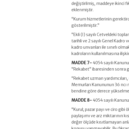
değiştirilmiş, maddeye ikinci f
eklenmiştir.
“Kurum hizmetlerinin gerektirdiğ
gösterilmiştir.”
“Ekli (I) sayılı Cetveldeki t
tarihli ve 2 sayılı Genel Kadr
kadro unvanları ile sınırlı olma
kadroların kullanılmasına ilişkin
MADDE 7-
4054 sayılı Kanunun 
“Rekabet” ibaresinden sonra g
“Rekabet uzman yardımcıları, 
Memurları Kanununun 36 ncı m
bendine göre derece yükselmesi
MADDE 8-
4054 sayılı Kanunun
“Kurul; pazar payı ve ciro gibi 
paylaşımı ve arz miktarının kıs
değer ölçüde kısıtlamayan anl
konusu yapmayabilir. Bu fıkranı