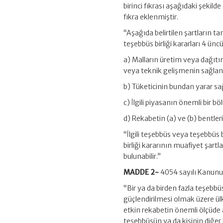
birinci fıkrası aşağıdaki şekil
fıkra eklenmiştir.
“Aşağıda belirtilen şartların 
teşebbüs birliği kararları 4 
a) Malların üretim veya dağıtı
veya teknik gelişmenin sağla
b) Tüketicinin bundan yarar s
c) İlgili piyasanın önemli bir
d) Rekabetin (a) ve (b) bentler
“İlgili teşebbüs veya teşebbü
birliği kararının muafiyet şart
bulunabilir.”
MADDE 2-
4054 sayılı Kanunun 
“Bir ya da birden fazla teşeb
güçlendirilmesi olmak üzere ül
etkin rekabetin önemli ölçüde 
teşebbüsün ya da kişinin diğer