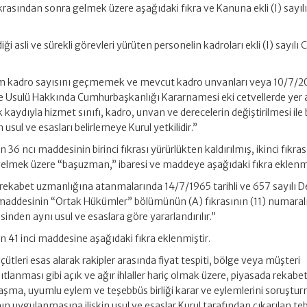
ıkrasından sonra gelmek üzere aşağıdaki fıkra ve Kanuna ekli (I) sayıl
i asli ve sürekli görevleri yürüten personelin kadroları ekli (I) sayılı 
oplam kadro sayısını geçmemek ve mevcut kadro unvanları veya 10/7/2
o ve Usulü Hakkında Cumhurbaşkanlığı Kararnamesi eki cetvellerde yer 
k kaydıyla hizmet sınıfı, kadro, unvan ve derecelerin değiştirilmesi ile
 usul ve esasları belirlemeye Kurul yetkilidir.”
36 ncı maddesinin birinci fıkrası yürürlükten kaldırılmış, ikinci fıkra
elmek üzere “başuzman,” ibaresi ve maddeye aşağıdaki fıkra eklenmi
rekabet uzmanlığına atanmalarında 14/7/1965 tarihli ve 657 sayılı D
addesinin “Ortak Hükümler” bölümünün (A) fıkrasının (11) numaral
nden aynı usul ve esaslara göre yararlandırılır.”
 41 inci maddesine aşağıdaki fıkra eklenmiştir.
ölçütleri esas alarak rakipler arasında fiyat tespiti, bölge veya müşteri
ıtlanması gibi açık ve ağır ihlaller hariç olmak üzere, piyasada rekabe
aşma, uyumlu eylem ve teşebbüs birliği karar ve eylemlerini soruştu
n uygulanmasına ilişkin usul ve esaslar Kurul tarafından çıkarılan tebl