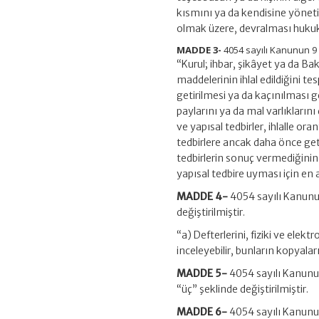
kısmını ya da kendisine yöneti
olmak üzere, devralması hukuka
MADDE 3-
4054 sayılı Kanunun 9 u
“Kurul; ihbar, şikâyet ya da Ba
maddelerinin ihlal edildiğini tes
getirilmesi ya da kaçınılması ge
paylarını ya da mal varlıklarını 
ve yapısal tedbirler, ihlalle oran
tedbirlere ancak daha önce geti
tedbirlerin sonuç vermediğinin n
yapısal tedbire uyması için en az
MADDE 4-
4054 sayılı Kanunun 
değiştirilmiştir.
“a) Defterlerini, fiziki ve elekt
inceleyebilir, bunların kopyaların
MADDE 5-
4054 sayılı Kanunun 
“üç” şeklinde değiştirilmiştir.
MADDE 6-
4054 sayılı Kanunun