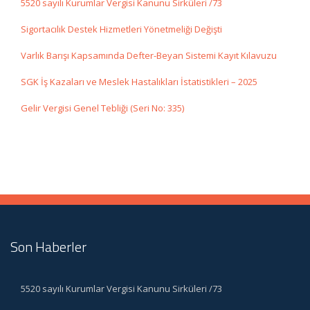
5520 sayılı Kurumlar Vergisi Kanunu Sirküleri /73
Sigortacılık Destek Hizmetleri Yönetmeliği Değişti
Varlık Barışı Kapsamında Defter-Beyan Sistemi Kayıt Kılavuzu
SGK İş Kazaları ve Meslek Hastalıkları İstatistikleri – 2025
Gelir Vergisi Genel Tebliği (Seri No: 335)
Son Haberler
5520 sayılı Kurumlar Vergisi Kanunu Sirküleri /73