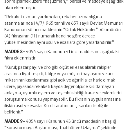
sonra gelmek üzere “başuzman,” ibaresi ve maddeye aşağıdaki
fıkra eklenmiştir.
“Rekabet uzman yardımcıları, rekabet uzmanlığına
atanmalarında 14/7/1965 tarihli ve 657 sayılı Devlet Memurları
Kanununun 36 ncı maddesinin “Ortak Hükümler” bölümünün
(A) fıkrasının (11) numaralı bendine göre derece
yükselmesinden aynı usul ve esaslara göre yararlandırılır.”
MADDE 8-
4054 sayılı Kanunun 41 inci maddesine aşağıdaki
fıkra eklenmiştir.
“Kurul; pazar payı ve ciro gibi ölçütleri esas alarak rakipler
arasında fiyat tespiti, bölge veya müşteri paylaşımı ve arz
miktarının kısıtlanması gibi açık ve ağır ihlaller hariç olmak
üzere, piyasada rekabeti kayda değer ölçüde kısıtlamayan
anlaşma, uyumlu eylem ve teşebbüs birliği karar ve eylemlerini
soruşturma konusu yapmayabilir. Bu fıkranın uygulanmasına
ilişkin usul ve esaslar Kurul tarafından çıkarılan tebliğ ile
belirlenir.”
MADDE 9-
4054 sayılı Kanunun 43 üncü maddesinin başlığı
“Soruşturmaya Başlanması, Taahhüt ve Uzlaşma” şeklinde,