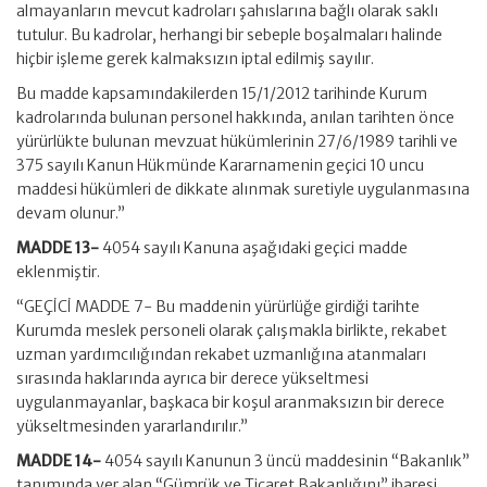
almayanların mevcut kadroları şahıslarına bağlı olarak saklı
tutulur. Bu kadrolar, herhangi bir sebeple boşalmaları halinde
hiçbir işleme gerek kalmaksızın iptal edilmiş sayılır.
Bu madde kapsamındakilerden 15/1/2012 tarihinde Kurum
kadrolarında bulunan personel hakkında, anılan tarihten önce
yürürlükte bulunan mevzuat hükümlerinin 27/6/1989 tarihli ve
375 sayılı Kanun Hükmünde Kararnamenin geçici 10 uncu
maddesi hükümleri de dikkate alınmak suretiyle uygulanmasına
devam olunur.”
MADDE 13-
4054 sayılı Kanuna aşağıdaki geçici madde
eklenmiştir.
“GEÇİCİ MADDE 7- Bu maddenin yürürlüğe girdiği tarihte
Kurumda meslek personeli olarak çalışmakla birlikte, rekabet
uzman yardımcılığından rekabet uzmanlığına atanmaları
sırasında haklarında ayrıca bir derece yükseltmesi
uygulanmayanlar, başkaca bir koşul aranmaksızın bir derece
yükseltmesinden yararlandırılır.”
MADDE 14-
4054 sayılı Kanunun 3 üncü maddesinin “Bakanlık”
tanımında yer alan “Gümrük ve Ticaret Bakanlığını” ibaresi