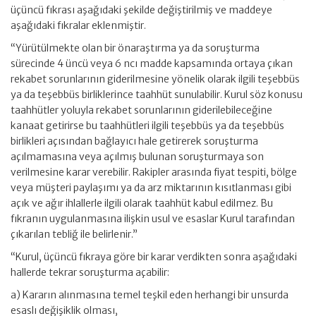
üçüncü fıkrası aşağıdaki şekilde değiştirilmiş ve maddeye
aşağıdaki fıkralar eklenmiştir.
“Yürütülmekte olan bir önaraştırma ya da soruşturma
sürecinde 4 üncü veya 6 ncı madde kapsamında ortaya çıkan
rekabet sorunlarının giderilmesine yönelik olarak ilgili teşebbüs
ya da teşebbüs birliklerince taahhüt sunulabilir. Kurul söz konusu
taahhütler yoluyla rekabet sorunlarının giderilebileceğine
kanaat getirirse bu taahhütleri ilgili teşebbüs ya da teşebbüs
birlikleri açısından bağlayıcı hale getirerek soruşturma
açılmamasına veya açılmış bulunan soruşturmaya son
verilmesine karar verebilir. Rakipler arasında fiyat tespiti, bölge
veya müşteri paylaşımı ya da arz miktarının kısıtlanması gibi
açık ve ağır ihlallerle ilgili olarak taahhüt kabul edilmez. Bu
fıkranın uygulanmasına ilişkin usul ve esaslar Kurul tarafından
çıkarılan tebliğ ile belirlenir.”
“Kurul, üçüncü fıkraya göre bir karar verdikten sonra aşağıdaki
hallerde tekrar soruşturma açabilir:
a) Kararın alınmasına temel teşkil eden herhangi bir unsurda
esaslı değişiklik olması,