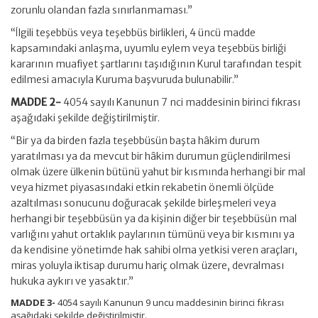
zorunlu olandan fazla sınırlanmaması.”
“İlgili teşebbüs veya teşebbüs birlikleri, 4 üncü madde
kapsamındaki anlaşma, uyumlu eylem veya teşebbüs birliği
kararının muafiyet şartlarını taşıdığının Kurul tarafından tespit
edilmesi amacıyla Kuruma başvuruda bulunabilir.”
MADDE 2-
4054 sayılı Kanunun 7 nci maddesinin birinci fıkrası
aşağıdaki şekilde değiştirilmiştir.
“Bir ya da birden fazla teşebbüsün başta hâkim durum
yaratılması ya da mevcut bir hâkim durumun güçlendirilmesi
olmak üzere ülkenin bütünü yahut bir kısmında herhangi bir mal
veya hizmet piyasasındaki etkin rekabetin önemli ölçüde
azaltılması sonucunu doğuracak şekilde birleşmeleri veya
herhangi bir teşebbüsün ya da kişinin diğer bir teşebbüsün mal
varlığını yahut ortaklık paylarının tümünü veya bir kısmını ya
da kendisine yönetimde hak sahibi olma yetkisi veren araçları,
miras yoluyla iktisap durumu hariç olmak üzere, devralması
hukuka aykırı ve yasaktır.”
MADDE 3-
4054 sayılı Kanunun 9 uncu maddesinin birinci fıkrası
aşağıdaki şekilde değiştirilmiştir.