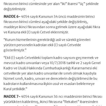
fıkrasının birinci cümlesinde yer alan “iki” ibaresi “üç” şeklinde
değiştirilmiştir.
MADDE 6-
4054 sayılı Kanunun 34 üncü maddesinin birinci
fıkrasının birinci cümlesi aşağıdaki şekilde değiştirilmiş,
maddeye ikinci fıkrasından sonra gelmek üzere aşağıdaki fıkra
ve Kanuna ekli (I) sayılı Cetvel eklenmiştir.
“Kurum hizmetlerinin gerektirdiği asli ve sürekli görevleri
yürüten personelin kadroları ekli (I) sayılı Cetvelde
gösterilmiştir.”
“Ekli (I) sayılı Cetveldeki toplam kadro sayısını geçmemek ve
mevcut kadro unvanları veya 10/7/2018 tarihli ve 2 sayılı Genel
Kadro ve Usulü Hakkında Cumhurbaşkanlığı Kararnamesi eki
cetvellerde yer alan kadro unvanları ile sınırlı olmak kaydıyla
hizmet sınıfı, kadro, unvan ve derecelerin değiştirilmesi ile bu
kadroların kullanılmasına ilişkin usul ve esasları belirlemeye
Kurul yetkilidir.”
MADDE 7-
4054 sayılı Kanunun 36 ncı maddesinin birinci fıkrası
yürürlükten kaldırılmış, ikinci fıkrasına “Rekabet” ibaresinden