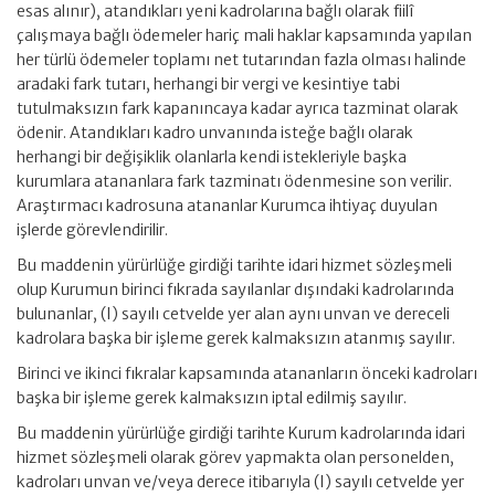
esas alınır), atandıkları yeni kadrolarına bağlı olarak fiilî
çalışmaya bağlı ödemeler hariç mali haklar kapsamında yapılan
her türlü ödemeler toplamı net tutarından fazla olması halinde
aradaki fark tutarı, herhangi bir vergi ve kesintiye tabi
tutulmaksızın fark kapanıncaya kadar ayrıca tazminat olarak
ödenir. Atandıkları kadro unvanında isteğe bağlı olarak
herhangi bir değişiklik olanlarla kendi istekleriyle başka
kurumlara atananlara fark tazminatı ödenmesine son verilir.
Araştırmacı kadrosuna atananlar Kurumca ihtiyaç duyulan
işlerde görevlendirilir.
Bu maddenin yürürlüğe girdiği tarihte idari hizmet sözleşmeli
olup Kurumun birinci fıkrada sayılanlar dışındaki kadrolarında
bulunanlar, (I) sayılı cetvelde yer alan aynı unvan ve dereceli
kadrolara başka bir işleme gerek kalmaksızın atanmış sayılır.
Birinci ve ikinci fıkralar kapsamında atananların önceki kadroları
başka bir işleme gerek kalmaksızın iptal edilmiş sayılır.
Bu maddenin yürürlüğe girdiği tarihte Kurum kadrolarında idari
hizmet sözleşmeli olarak görev yapmakta olan personelden,
kadroları unvan ve/veya derece itibarıyla (I) sayılı cetvelde yer