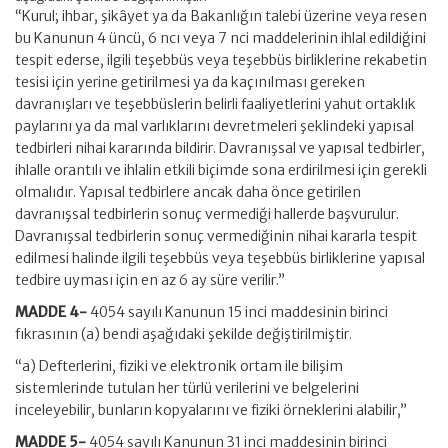
“Kurul; ihbar, şikâyet ya da Bakanlığın talebi üzerine veya resen
bu Kanunun 4 üncü, 6 ncı veya 7 nci maddelerinin ihlal edildiğini
tespit ederse, ilgili teşebbüs veya teşebbüs birliklerine rekabetin
tesisi için yerine getirilmesi ya da kaçınılması gereken
davranışları ve teşebbüslerin belirli faaliyetlerini yahut ortaklık
paylarını ya da mal varlıklarını devretmeleri şeklindeki yapısal
tedbirleri nihai kararında bildirir. Davranışsal ve yapısal tedbirler,
ihlalle orantılı ve ihlalin etkili biçimde sona erdirilmesi için gerekli
olmalıdır. Yapısal tedbirlere ancak daha önce getirilen
davranışsal tedbirlerin sonuç vermediği hallerde başvurulur.
Davranışsal tedbirlerin sonuç vermediğinin nihai kararla tespit
edilmesi halinde ilgili teşebbüs veya teşebbüs birliklerine yapısal
tedbire uyması için en az 6 ay süre verilir.”
MADDE 4-
4054 sayılı Kanunun 15 inci maddesinin birinci
fıkrasının (a) bendi aşağıdaki şekilde değiştirilmiştir.
“a) Defterlerini, fiziki ve elektronik ortam ile bilişim
sistemlerinde tutulan her türlü verilerini ve belgelerini
inceleyebilir, bunların kopyalarını ve fiziki örneklerini alabilir,”
MADDE 5-
4054 sayılı Kanunun 31 inci maddesinin birinci