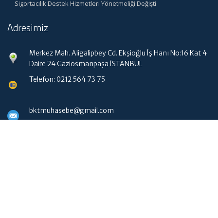
Sigortacılık Destek Hizmetleri Yönetmeliği Değişti
Adresimiz
Merkez Mah. Aligalipbey Cd. Ekşioğlu İş Hanı No:16 Kat 4
Daire 24 Gaziosmanpaşa İSTANBUL
Telefon: 0212 564 73 75
bktmuhasebe@gmail.com
Hızlı Menü
Ana Sayfa
Hakkımızda
Hizmetlerimiz
Güncel Mevzuat
WebMail Erişim
İletişim