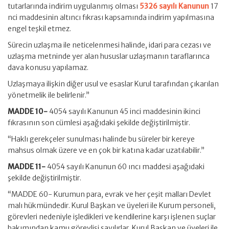
tutarlarında indirim uygulanmış olması
5326 sayılı Kanunun
17
nci maddesinin altıncı fıkrası kapsamında indirim yapılmasına
engel teşkil etmez.
Sürecin uzlaşma ile neticelenmesi halinde, idari para cezası ve
uzlaşma metninde yer alan hususlar uzlaşmanın taraflarınca
dava konusu yapılamaz.
Uzlaşmaya ilişkin diğer usul ve esaslar Kurul tarafından çıkarılan
yönetmelik ile belirlenir.”
MADDE 10-
4054 sayılı Kanunun 45 inci maddesinin ikinci
fıkrasının son cümlesi aşağıdaki şekilde değiştirilmiştir.
“Haklı gerekçeler sunulması halinde bu süreler bir kereye
mahsus olmak üzere ve en çok bir katına kadar uzatılabilir.”
MADDE 11-
4054 sayılı Kanunun 60 ıncı maddesi aşağıdaki
şekilde değiştirilmiştir.
“MADDE 60- Kurumun para, evrak ve her çeşit malları Devlet
malı hükmündedir. Kurul Başkan ve üyeleri ile Kurum personeli,
görevleri nedeniyle işledikleri ve kendilerine karşı işlenen suçlar
bakımından kamu görevlisi sayılırlar. Kurul Başkan ve üyeleri ile