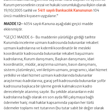
Kurum personelinin cezai ve hukuki sorumluluğuna ilişkin olarak
19/10/2005 tarihli ve
5411 sayılı Bankacılık Kanununun
104
üncü maddesi kıyasen uygulanır.”
MADDE 12-
4054 sayılı Kanuna aşağıdaki geçici madde
eklenmiştir.
“GEÇİCİ MADDE 6- Bu maddenin yürürlüğe girdiği tarihte
Kurumda inceleme uzmanı kadrosunda bulunanlar rekabet
uzmanı kadrolarına ve kıdemli koordinatör ile mesleki
koordinatör kadrosunda bulunanlar rekabet başuzmanı
kadrolarına; Kurum danışmanı, Başkan danışmanı, idari
koordinatör, müdür, araştırma uzmanı, basın danışmanı,
sistem çözümleyici, veri iletişim uzmanı, programcı, idari hizmet
yetkilisi ve idari hizmet uzmanı kadrolarında bulunanlar
araştırmacı kadrolarına; garaj şefi kadrosunda bulunanlar şoför
kadrosuna başkaca bir işleme gerek kalmaksızın kadro
dereceleriyle atanmış sayılır. Bu şekilde atananların eski
kadrolarına bağlı olarak en son ayda fiilî çalışmaya bağlı
ödemeler hariç mali haklar kapsamında yapılan her türlü
ödemeler toplamı net tutarının (bu tutar sabit bir değer olarak