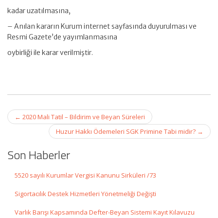
kadar uzatılmasına,
– Anılan kararın Kurum internet sayfasında duyurulması ve
Resmi Gazete’de yayımlanmasına
oybirliği ile karar verilmiştir.
Post
←
2020 Mali Tatil – Bildirim ve Beyan Süreleri
navigation
Huzur Hakkı Ödemeleri SGK Primine Tabi midir?
→
Son Haberler
5520 sayılı Kurumlar Vergisi Kanunu Sirküleri /73
Sigortacılık Destek Hizmetleri Yönetmeliği Değişti
Varlık Barışı Kapsamında Defter-Beyan Sistemi Kayıt Kılavuzu