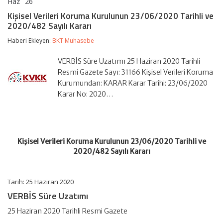
Haz
26
Kişisel
yorumlar kapalı
Verileri
Kişisel Verileri Koruma Kurulunun 23/06/2020 Tarihli ve
Koruma
2020/482 Sayılı Kararı
Kurulunun
23/06/2020
Haberi Ekleyen:
BKT Muhasebe
Tarihli
ve
2020/482
VERBİS Süre Uzatımı 25 Haziran 2020 Tarihli
Sayılı
Resmi Gazete Sayı: 31166 Kişisel Verileri Koruma
Kararı
Kurumundan: KARAR Karar Tarihi: 23/06/2020
için
Karar No: 2020…
Kişisel Verileri Koruma Kurulunun 23/06/2020 Tarihli ve
2020/482 Sayılı Kararı
Tarih: 25 Haziran 2020
VERBİS Süre Uzatımı
25 Haziran 2020 Tarihli Resmi Gazete