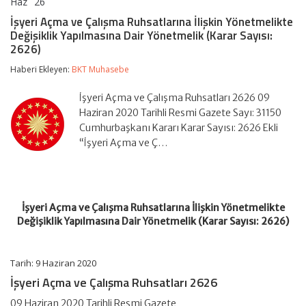
Haz
26
İşyeri
yorumlar kapalı
Açma
İşyeri Açma ve Çalışma Ruhsatlarına İlişkin Yönetmelikte
ve
Değişiklik Yapılmasına Dair Yönetmelik (Karar Sayısı:
Çalışma
2626)
Ruhsatlarına
İlişkin
Haberi Ekleyen:
BKT Muhasebe
Yönetmelikte
Değişiklik
Yapılmasına
İşyeri Açma ve Çalışma Ruhsatları 2626 09
Dair
Haziran 2020 Tarihli Resmi Gazete Sayı: 31150
Yönetmelik
Cumhurbaşkanı Kararı Karar Sayısı: 2626 Ekli
(Karar
Sayısı:
“İşyeri Açma ve Ç…
2626)
için
İşyeri Açma ve Çalışma Ruhsatlarına İlişkin Yönetmelikte
Değişiklik Yapılmasına Dair Yönetmelik (Karar Sayısı: 2626)
Tarih: 9 Haziran 2020
İşyeri Açma ve Çalışma Ruhsatları 2626
09 Haziran 2020 Tarihli Resmi Gazete