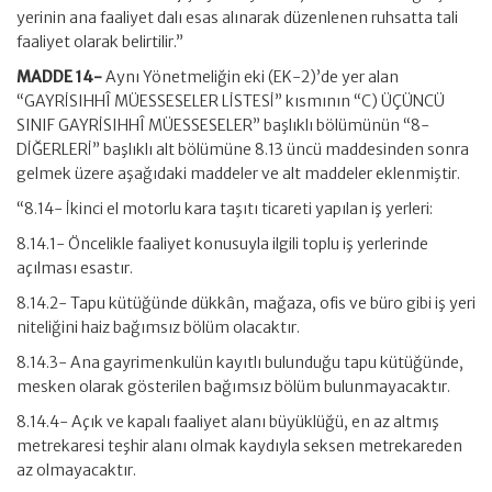
yerinin ana faaliyet dalı esas alınarak düzenlenen ruhsatta tali
faaliyet olarak belirtilir.”
MADDE 14-
Aynı Yönetmeliğin eki (EK-2)’de yer alan
“GAYRİSIHHÎ MÜESSESELER LİSTESİ” kısmının “C) ÜÇÜNCÜ
SINIF GAYRİSIHHÎ MÜESSESELER” başlıklı bölümünün “8-
DİĞERLERİ” başlıklı alt bölümüne 8.13 üncü maddesinden sonra
gelmek üzere aşağıdaki maddeler ve alt maddeler eklenmiştir.
“8.14- İkinci el motorlu kara taşıtı ticareti yapılan iş yerleri:
8.14.1- Öncelikle faaliyet konusuyla ilgili toplu iş yerlerinde
açılması esastır.
8.14.2- Tapu kütüğünde dükkân, mağaza, ofis ve büro gibi iş yeri
niteliğini haiz bağımsız bölüm olacaktır.
8.14.3- Ana gayrimenkulün kayıtlı bulunduğu tapu kütüğünde,
mesken olarak gösterilen bağımsız bölüm bulunmayacaktır.
8.14.4- Açık ve kapalı faaliyet alanı büyüklüğü, en az altmış
metrekaresi teşhir alanı olmak kaydıyla seksen metrekareden
az olmayacaktır.