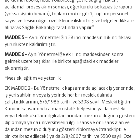
açıklama raporu, neden olabileceği çevre sağlığı riskleri,
açıklamalı proses akım şeması, eğer kurulu ise kapasite raporu
(yoksa kişinin beyanı), toplam motor gücü, toplam personel
sayısı ve tesisin diğer özelliklerine ilişkin bilgi ve belgeler dikkate
alınarak Sağlık Bakanlığı tarafından yapılır.”
MADDE 5
– Aynı Yönetmeliğin 28 inci maddesinin ikinci fıkrası
yürürlükten kaldırılmıştır.
MADDE 6-
Aynı Yönetmeliğe ek 1 inci maddesinden sonra
gelmek üzere başlıkları ile birlikte aşağıdaki ek maddeler
eklenmiştir.
“Mesleki eğitim ve yeterlilik
EK MADDE 2- Bu Yönetmelik kapsamında açılacak iş yerlerinde,
iş yeri sahibinin veya iş yerinde her bir meslek dalında
çalıştırdıklarının, 5/6/1986 tarihli ve 3308 sayılı Mesleki Eğitim
Kanunu kapsamında alman ustalık belgesine ya da mesleki
veya teknik okulların ilgili alanlarından mezun olduğunu gösterir
diplomaya ya da üniversitelerin ilgili lisans ve ön lisans alan ve
dalından mezun olduğunu gösterir diplomaya (transkript ile
birlikte ibraz edilecek) ya da 2/8/2007 tarihli ve 5580 sayılı Özel