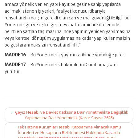
amaca yönelik verilen yapı kayıt belgesine sahip yapılarda
açılmak istenen iş yerleri, faaliyet konusu itibarıyla
ruhsatlandırma için gerekli olan can ve mal güvenliği ile ilgili bu
Yönetmeliğin ve ilgili diğer mevzuatın amir hükümlerinde
belirtilen şartlan taşıması halinde yapının yeniden yapılmasına
veya kentsel dönüşüm uygulamasına kadar yapı kullanma izin
belgesi aranmaksızın ruhsatlandırılır.”
MADDE 16
– Bu Yönetmelik yayımı tarihinde yürürlüğe girer.
MADDE 17
– Bu Yönetmelik hükümlerini Cumhurbaşkanı
yürütür.
Post
←
Çeyiz Hesabı ve Devlet Katkısına Dair Yönetmelikte Değişiklik
navigation
Yapılmasına Dair Yönetmelik (Karar Sayısı: 2625)
Tek Hazine Kurumlar Hesabı Kapsamına Alınacak Kamu
İdareleri ve Hesapların Belirlenmesi Hakkında Kararda