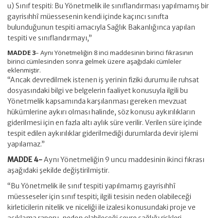
u) Sınıf tespiti: Bu Yönetmelik ile sınıflandırması yapılmamış bir
gayrisıhhî müessesenin kendi içinde kaçıncı sınıfta
bulunduğunun tespiti amacıyla Sağlık Bakanlığınca yapılan
tespiti ve sınıflandırmayı,”
MADDE 3
– Aynı Yönetmeliğin 8 inci maddesinin birinci fıkrasının
birinci cümlesinden sonra gelmek üzere aşağıdaki cümleler
eklenmiştir.
“Ancak devredilmek istenen iş yerinin fiziki durumu ile ruhsat
dosyasındaki bilgi ve belgelerin faaliyet konusuyla ilgili bu
Yönetmelik kapsamında karşılanması gereken mevzuat
hükümlerine aykırı olması halinde, söz konusu aykırılıkların
giderilmesi için en fazla altı aylık süre verilir. Verilen süre içinde
tespit edilen aykırılıklar giderilmediği durumlarda devir işlemi
yapılamaz.”
MADDE 4-
Aynı Yönetmeliğin 9 uncu maddesinin ikinci fıkrası
aşağıdaki şekilde değiştirilmiştir.
“Bu Yönetmelik ile sınıf tespiti yapılmamış gayrisıhhî
müesseseler için sınıf tespiti; ilgili tesisin neden olabileceği
kirleticilerin nitelik ve niceliği ile izalesi konusundaki proje ve