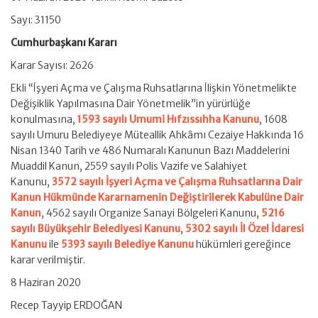
Sayı: 31150
Cumhurbaşkanı Kararı
Karar Sayısı: 2626
Ekli “İşyeri Açma ve Çalışma Ruhsatlarına İlişkin Yönetmelikte
Değişiklik Yapılmasına Dair Yönetmelik”in yürürlüğe
konulmasına,
1593 sayılı Umumi Hıfzıssıhha Kanunu
, 1608
sayılı Umuru Belediyeye Müteallik Ahkâmı Cezaiye Hakkında 16
Nisan 1340 Tarih ve 486 Numaralı Kanunun Bazı Maddelerini
Muaddil Kanun, 2559 sayılı Polis Vazife ve Salahiyet
Kanunu,
3572 sayılı İşyeri Açma ve Çalışma Ruhsatlarına Dair
Kanun Hükmünde Kararnamenin Değiştirilerek Kabulüne Dair
Kanun
, 4562 sayılı Organize Sanayi Bölgeleri Kanunu,
5216
sayılı Büyükşehir Belediyesi Kanunu
,
5302 sayılı İl Özel İdaresi
Kanunu
ile
5393 sayılı Belediye Kanunu
hükümleri gereğince
karar verilmiştir.
8 Haziran 2020
Recep Tayyip ERDOĞAN