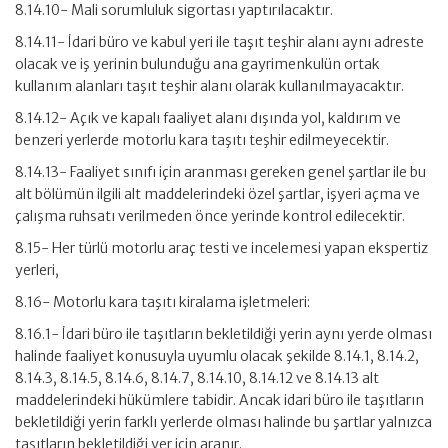
8.14.10- Mali sorumluluk sigortası yaptırılacaktır.
8.14.11- İdari büro ve kabul yeri ile taşıt teşhir alanı aynı adreste
olacak ve iş yerinin bulunduğu ana gayrimenkulün ortak
kullanım alanları taşıt teşhir alanı olarak kullanılmayacaktır.
8.14.12- Açık ve kapalı faaliyet alanı dışında yol, kaldırım ve
benzeri yerlerde motorlu kara taşıtı teşhir edilmeyecektir.
8.14.13- Faaliyet sınıfı için aranması gereken genel şartlar ile bu
alt bölümün ilgili alt maddelerindeki özel şartlar, işyeri açma ve
çalışma ruhsatı verilmeden önce yerinde kontrol edilecektir.
8.15- Her türlü motorlu araç testi ve incelemesi yapan ekspertiz
yerleri,
8.16- Motorlu kara taşıtı kiralama işletmeleri:
8.16.1- İdari büro ile taşıtların bekletildiği yerin aynı yerde olması
halinde faaliyet konusuyla uyumlu olacak şekilde 8.14.1, 8.14.2,
8.14.3, 8.14.5, 8.14.6, 8.14.7, 8.14.10, 8.14.12 ve 8.14.13 alt
maddelerindeki hükümlere tabidir. Ancak idari büro ile taşıtların
bekletildiği yerin farklı yerlerde olması halinde bu şartlar yalnızca
taşıtların bekletildiği yer için aranır.