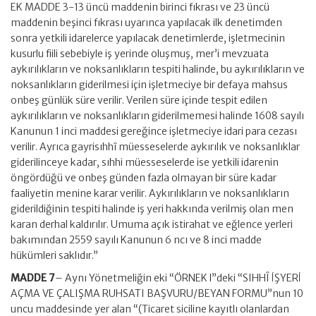
EK MADDE 3-13 üncü maddenin birinci fıkrası ve 23 üncü
maddenin beşinci fıkrası uyarınca yapılacak ilk denetimden
sonra yetkili idarelerce yapılacak denetimlerde, işletmecinin
kusurlu fiili sebebiyle iş yerinde oluşmuş, mer’i mevzuata
aykırılıkların ve noksanlıkların tespiti halinde, bu aykırılıkların ve
noksanlıkların giderilmesi için işletmeciye bir defaya mahsus
onbeş günlük süre verilir. Verilen süre içinde tespit edilen
aykırılıkların ve noksanlıkların giderilmemesi halinde 1608 sayılı
Kanunun 1 inci maddesi gereğince işletmeciye idari para cezası
verilir. Ayrıca gayrisıhhî müesseselerde aykırılık ve noksanlıklar
giderilinceye kadar, sıhhi müesseselerde ise yetkili idarenin
öngördüğü ve onbeş günden fazla olmayan bir süre kadar
faaliyetin menine karar verilir. Aykırılıkların ve noksanlıkların
giderildiğinin tespiti halinde iş yeri hakkında verilmiş olan men
karan derhal kaldırılır. Umuma açık istirahat ve eğlence yerleri
bakımından 2559 sayılı Kanunun 6 ncı ve 8 inci madde
hükümleri saklıdır.”
MADDE 7
– Aynı Yönetmeliğin eki “ÖRNEK l”deki “SIHHÎ İŞYERİ
AÇMA VE ÇALIŞMA RUHSATI BAŞVURU/BEYAN FORMU”nun 10
uncu maddesinde yer alan “(Ticaret siciline kayıtlı olanlardan