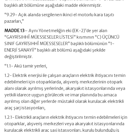
başlıklı alt bölümüne aşağıdaki madde eklenmiştir.
“9.29- Açık alanda sergilenen ikinci el motorlu kara taşıtı
pazarları,”
MADDE 13
– Aynı Yönetmeliğin eki (EK-2)’de yer alan
“GAYRİSIHHÎ MÜESSESELER LİSTESİ” kısmının “C) ÜÇÜNCÜ
SINIF GAYRİSIHHÎ MÜESSESELER” başlıklı bölümünün “1-
ENERJİ SANAYİİ” başlıklı alt bölümü aşağıdaki şekilde
değiştirilmiştir.
“1.1- Akü tamir yerleri,
1.2- Elektrik enerjisi ile çalışan araçların elektrik ihtiyacını temin
edebilmeleri için otoparklarda, alışveriş merkezlerinin otopark
alanı olarak ayrılmış yerlerinde, akaryakıt istasyonlarında veya
yetkili idarece uygun görülecek ve imar planında bu amaca
ayrılmış olan diğer yerlerde müstakil olarak kurulacak elektrikli
araç şarj istasyonları,
1.2.1- Elektrikli araçların elektrik ihtiyacını temin edebilmeleri için
otoparklar, alışveriş merkezleri veya akaryakıt istasyonlarında
kurulacak elektrikli araç şaıj istasyonları, kurulu bulunduğu iş