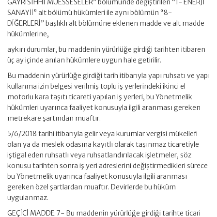
GAYRİSIHHÎ MÜESSESELER” bölümünde değiştirilen “1- ENERJİ
SANAYİİ” alt bölümü hükümleri ile aynı bölümün “8-
DİĞERLERİ” başlıklı alt bölümüne eklenen madde ve alt madde
hükümlerine,
aykırı durumlar, bu maddenin yürürlüğe girdiği tarihten itibaren
üç ay içinde anılan hükümlere uygun hale getirilir.
Bu maddenin yürürlüğe girdiği tarih itibarıyla yapı ruhsatı ve yapı
kullanma izin belgesi verilmiş toplu iş yerlerindeki ikinci el
motorlu kara taşıtı ticareti yapılan iş yerleri, bu Yönetmelik
hükümleri uyarınca faaliyet konusuyla ilgili aranması gereken
metrekare şartından muaftır.
5/6/2018 tarihi itibarıyla gelir veya kurumlar vergisi mükellefi
olan ya da meslek odasına kayıtlı olarak taşınmaz ticaretiyle
iştigal eden ruhsatlı veya ruhsatlandırılacak işletmeler, söz
konusu tarihten sonra iş yeri adreslerini değiştirmedikleri sürece
bu Yönetmelik uyarınca faaliyet konusuyla ilgili aranması
gereken özel şartlardan muaftır. Devirlerde bu hüküm
uygulanmaz.
GEÇİCİ MADDE 7- Bu maddenin yürürlüğe girdiği tarihte ticari