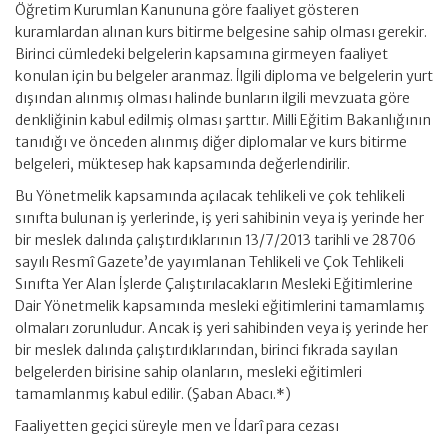
Öğretim Kurumlan Kanununa göre faaliyet gösteren
kuramlardan alınan kurs bitirme belgesine sahip olması gerekir.
Birinci cümledeki belgelerin kapsamına girmeyen faaliyet
konulan için bu belgeler aranmaz. İlgili diploma ve belgelerin yurt
dışından alınmış olması halinde bunların ilgili mevzuata göre
denkliğinin kabul edilmiş olması şarttır. Milli Eğitim Bakanlığının
tanıdığı ve önceden alınmış diğer diplomalar ve kurs bitirme
belgeleri, müktesep hak kapsamında değerlendirilir.
Bu Yönetmelik kapsamında açılacak tehlikeli ve çok tehlikeli
sınıfta bulunan iş yerlerinde, iş yeri sahibinin veya iş yerinde her
bir meslek dalında çalıştırdıklarının 13/7/2013 tarihli ve 28706
sayılı Resmî Gazete’de yayımlanan Tehlikeli ve Çok Tehlikeli
Sınıfta Yer Alan İşlerde Çalıştırılacakların Mesleki Eğitimlerine
Dair Yönetmelik kapsamında mesleki eğitimlerini tamamlamış
olmaları zorunludur. Ancak iş yeri sahibinden veya iş yerinde her
bir meslek dalında çalıştırdıklarından, birinci fıkrada sayılan
belgelerden birisine sahip olanların, mesleki eğitimleri
tamamlanmış kabul edilir. (Şaban Abacı.*)
Faaliyetten geçici süreyle men ve İdarî para cezası