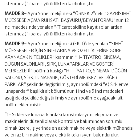
istenmez.)” ibaresi yürürlükten kaldırılmıştır.
MADDE 8-
Aynı Yönetmeliğin eki “ÖRNEK 2”deki “GAYRİSIHHÎ
MÜESSESE AÇMA RUHSATI BAŞVURU/BEYAN FORMU”nun 12
nci maddesinde yer alan “(Ticaret siciline kayıtlı olanlardan
istenmez.)” ibaresi yürürlükten kaldırılmıştır.
MADDE 9-
Aynı Yönetmeliğin eki (EK-l)’de yer alan “SIHHÎ
MÜESSESELER İÇİN SINIFLARINA VE ÖZELLİKLERİNE GÖRE
ARANACAK NİTELİKLER” kısmının “H- TİYATRO, SİNEMA,
DÜĞÜN SALONLARI, SİRK, LUNAPARKLAR VE GÖSTERİ
MERKEZLERİ” bölümü başlığı “H- TİYATRO, SİNEMA, DÜĞÜN
SALONU, SİRK, LUNAPARK, GÖSTERİ MERKEZİ VE DİĞER
PARKLAR” şeklinde değiştirilmiş, aynı bölümdeki “e) Sirkler ve
lunaparklar” başlıklı alt bölümünün 1 inci ve 5 inci maddeleri
aşağıdaki şekilde değiştirilmiş ve aynı bölüme aşağıdaki alt
bölüm eklenmiştir.
“1- Sirkler ve lunaparklardaki konstrüksiyon, ekipman ve
makinelerin düzenli olarak kontrol ve bakımından sorumlu
olmak üzere, iş yerinde en az bir makine veya elektrik mühendisi
ve en az bir makine veya elektrik teknisyeni bulundurulur.