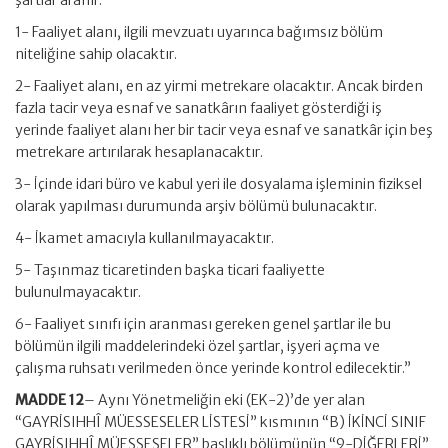
şartlar aranır:
1- Faaliyet alanı, ilgili mevzuatı uyarınca bağımsız bölüm
niteliğine sahip olacaktır.
2- Faaliyet alanı, en az yirmi metrekare olacaktır. Ancak birden
fazla tacir veya esnaf ve sanatkârın faaliyet gösterdiği iş
yerinde faaliyet alanı her bir tacir veya esnaf ve sanatkâr için beş
metrekare artırılarak hesaplanacaktır.
3- İçinde idari büro ve kabul yeri ile dosyalama işleminin fiziksel
olarak yapılması durumunda arşiv bölümü bulunacaktır.
4- İkamet amacıyla kullanılmayacaktır.
5- Taşınmaz ticaretinden başka ticari faaliyette
bulunulmayacaktır.
6- Faaliyet sınıfı için aranması gereken genel şartlar ile bu
bölümün ilgili maddelerindeki özel şartlar, işyeri açma ve
çalışma ruhsatı verilmeden önce yerinde kontrol edilecektir.”
MADDE 12
– Aynı Yönetmeliğin eki (EK-2)’de yer alan
“GAYRİSIHHÎ MÜESSESELER LİSTESİ” kısmının “B) İKİNCİ SINIF
GAYRİSIHHÎ MÜESSESELER” başlıklı bölümünün “9-DİĞERLERİ”