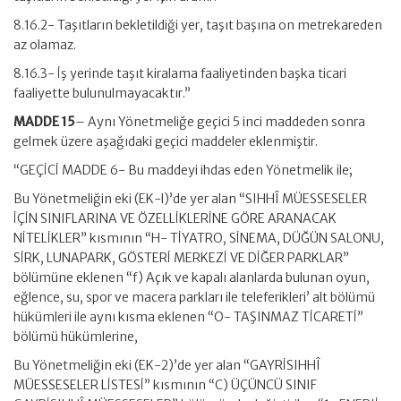
8.16.2- Taşıtların bekletildiği yer, taşıt başına on metrekareden
az olamaz.
8.16.3- İş yerinde taşıt kiralama faaliyetinden başka ticari
faaliyette bulunulmayacaktır.”
MADDE 15
– Aynı Yönetmeliğe geçici 5 inci maddeden sonra
gelmek üzere aşağıdaki geçici maddeler eklenmiştir.
“GEÇİCİ MADDE 6- Bu maddeyi ihdas eden Yönetmelik ile;
Bu Yönetmeliğin eki (EK-l)’de yer alan “SIHHÎ MÜESSESELER
İÇİN SINIFLARINA VE ÖZELLİKLERİNE GÖRE ARANACAK
NİTELİKLER” kısmının “H- TİYATRO, SİNEMA, DÜĞÜN SALONU,
SİRK, LUNAPARK, GÖSTERİ MERKEZİ VE DİĞER PARKLAR”
bölümüne eklenen “f) Açık ve kapalı alanlarda bulunan oyun,
eğlence, su, spor ve macera parkları ile teleferikleri’ alt bölümü
hükümleri ile aynı kısma eklenen “O- TAŞINMAZ TİCARETİ”
bölümü hükümlerine,
Bu Yönetmeliğin eki (EK-2)’de yer alan “GAYRİSIHHÎ
MÜESSESELER LİSTESİ” kısmının “C) ÜÇÜNCÜ SINIF