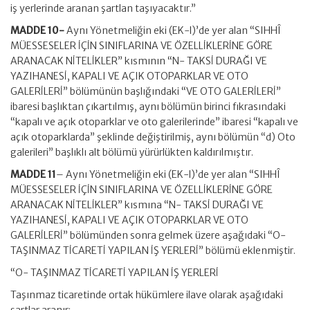
iş yerlerinde aranan şartlan taşıyacaktır.”
MADDE 10-
Aynı Yönetmeliğin eki (EK-l)’de yer alan “SIHHÎ
MÜESSESELER İÇİN SINIFLARINA VE ÖZELLİKLERİNE GÖRE
ARANACAK NİTELİKLER” kısmının “N- TAKSİ DURAĞI VE
YAZIHANESİ, KAPALI VE AÇIK OTOPARKLAR VE OTO
GALERİLERİ” bölümünün başlığındaki “VE OTO GALERİLERİ”
ibaresi başlıktan çıkartılmış, aynı bölümün birinci fıkrasındaki
“kapalı ve açık otoparklar ve oto galerilerinde” ibaresi “kapalı ve
açık otoparklarda” şeklinde değiştirilmiş, aynı bölümün “d) Oto
galerileri” başlıklı alt bölümü yürürlükten kaldırılmıştır.
MADDE 11
– Aynı Yönetmeliğin eki (EK-l)’de yer alan “SIHHÎ
MÜESSESELER İÇİN SINIFLARINA VE ÖZELLİKLERİNE GÖRE
ARANACAK NİTELİKLER” kısmına “N- TAKSİ DURAĞI VE
YAZIHANESİ, KAPALI VE AÇIK OTOPARKLAR VE OTO
GALERİLERİ” bölümünden sonra gelmek üzere aşağıdaki “O-
TAŞINMAZ TİCARETİ YAPILAN İŞ YERLERİ” bölümü eklenmiştir.
“O- TAŞINMAZ TİCARETİ YAPILAN İŞ YERLERİ
Taşınmaz ticaretinde ortak hükümlere ilave olarak aşağıdaki