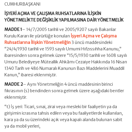
CUMHURBAŞKANI
İŞYERİ AÇMA VE ÇALIŞMA RUHSATLARINA İLİŞKİN
YÖNETMELİKTE DEĞİŞİKLİK YAPILMASINA DAİR YÖNETMELİK
MADDE 1
– 14/7/2005 tarihli ve 2005/9207 sayılı Bakanlar
Kurulu Kararı ile yürürlüğe konulan
İşyeri Açma ve Çalışma
Ruhsatlarına İlişkin Yönetmeliğin
3 üncü maddesindeki
“24/4/1930 tarihli ve 1593 sayılı Umumi Hıfzıssıhha Kanunu,”
ibaresinden sonra gelmek üzere “15/5/1930 tarihli ve 1608 sayılı
Umuru Belediyeye Müteallik Ahkâmı Cezaiye Hakkında 16 Nisan
1340 Tarih ve 486 Numaralı Kanunun Bazı Maddelerini Muaddil
Kanun,” ibaresi eklenmiştir.
MADDE 2
– Aynı Yönetmeliğin 4 üncü maddesinin birinci
fıkrasının (s) bendinden sonra gelmek üzere aşağıdaki bentler
eklenmiştir.
“t) İş yeri: Ticari, sınai, zirai veya mesleki bir faaliyetin ya da
girişimin icrasına tahsis edilen veya bu faaliyetlerde kullanılan,
kara ya da su üzerindeki açık veya kapalı alanda bulunan sabit
ya da mobil yerleri,