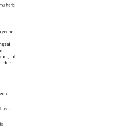
umu hariç
i
n yerine
k
nışsal
al
vranışsal
klerine
erini
ibaresi
de