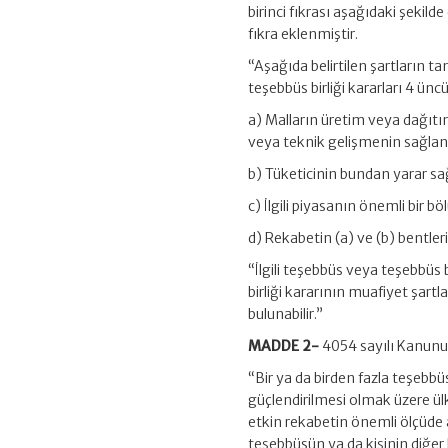
birinci fıkrası aşağıdaki şekil
fıkra eklenmiştir.
“Aşağıda belirtilen şartların 
teşebbüs birliği kararları 4 
a) Malların üretim veya dağıtı
veya teknik gelişmenin sağla
b) Tüketicinin bundan yarar s
c) İlgili piyasanın önemli bir
d) Rekabetin (a) ve (b) bentler
“İlgili teşebbüs veya teşebbü
birliği kararının muafiyet şart
bulunabilir.”
MADDE 2-
4054 sayılı Kanunun 
“Bir ya da birden fazla teşeb
güçlendirilmesi olmak üzere ül
etkin rekabetin önemli ölçüde 
teşebbüsün ya da kişinin diğer