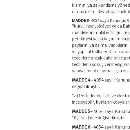
kısmını ya da kendisine yöneti
olmak üzere, devralması hukuka
MADDE 3-
4054 sayılı Kanunun 9 u
“Kurul; ihbar, şikâyet ya da Ba
maddelerinin ihlal edildiğini tes
getirilmesi ya da kaçınılması ge
paylarını ya da mal varlıklarını 
ve yapısal tedbirler, ihlalle oran
tedbirlere ancak daha önce geti
tedbirlerin sonuç vermediğinin n
yapısal tedbire uyması için en az
MADDE 4-
4054 sayılı Kanunun 
değiştirilmiştir.
“a) Defterlerini, fiziki ve elekt
inceleyebilir, bunların kopyaların
MADDE 5-
4054 sayılı Kanunun 
“üç” şeklinde değiştirilmiştir.
MADDE 6-
4054 sayılı Kanunun