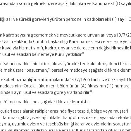
ıkrasından sonra gelmek üzere aşağıdaki fıkra ve Kanuna ekli (I) sayıl
i asli ve sürekli görevleri yürüten personelin kadroları ekli (I) sayılı 
oplam kadro sayısını geçmemek ve mevcut kadro unvanları veya 10/7/2
o ve Usulü Hakkında Cumhurbaşkanlığı Kararnamesi eki cetvellerde yer 
k kaydıyla hizmet sınıfı, kadro, unvan ve derecelerin değiştirilmesi ile
 usul ve esasları belirlemeye Kurul yetkilidir.”
36 ncı maddesinin birinci fıkrası yürürlükten kaldırılmış, ikinci fıkra
elmek üzere “başuzman,” ibaresi ve maddeye aşağıdaki fıkra eklenmi
rekabet uzmanlığına atanmalarında 14/7/1965 tarihli ve 657 sayılı D
addesinin “Ortak Hükümler” bölümünün (A) fıkrasının (11) numaral
nden aynı usul ve esaslara göre yararlandırılır.”
 41 inci maddesine aşağıdaki fıkra eklenmiştir.
ölçütleri esas alarak rakipler arasında fiyat tespiti, bölge veya müşteri
ıtlanması gibi açık ve ağır ihlaller hariç olmak üzere, piyasada rekabe
aşma, uyumlu eylem ve teşebbüs birliği karar ve eylemlerini soruştu
n uygulanmasına ilişkin usul ve esaslar Kurul tarafından çıkarılan tebl