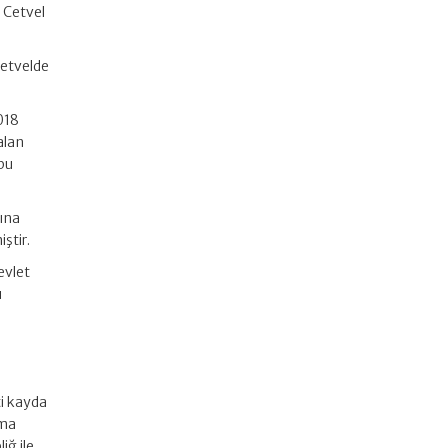
ı Cetvel
Cetvelde
018
alan
 bu
sına
ştir.
evlet
ı
ti kayda
rma
iğ ile