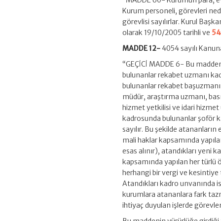
“MADDE 60- Kurumun para, evra
Kurum personeli, görevleri ned
görevlisi sayılırlar. Kurul Başk
olarak 19/10/2005 tarihli ve
54
MADDE 12-
4054 sayılı Kanuna
“GEÇİCİ MADDE 6- Bu maddenin
bulunanlar rekabet uzmanı kad
bulunanlar rekabet başuzmanı 
müdür, araştırma uzmanı, basın
hizmet yetkilisi ve idari hizme
kadrosunda bulunanlar şoför k
sayılır. Bu şekilde atananların 
mali haklar kapsamında yapılan
esas alınır), atandıkları yeni k
kapsamında yapılan her türlü ö
herhangi bir vergi ve kesintiy
Atandıkları kadro unvanında ist
kurumlara atananlara fark taz
ihtiyaç duyulan işlerde görevlend