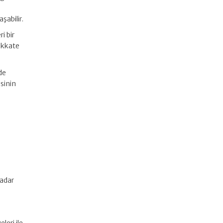
şabilir.
i bir
dikkate
de
sinin
kadar