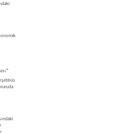
ğıdaki
 ekonomik
ası.”
teşebbüs
aşvuruda
sındaki
r
r