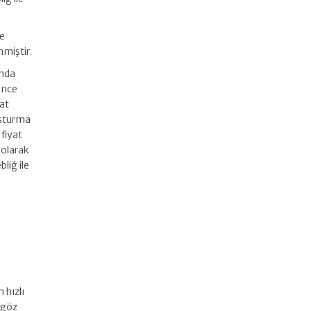
ve
nmiştir.
ında
rince
aat
ruşturma
fiyat
 olarak
liğ ile
 hızlı
ı göz