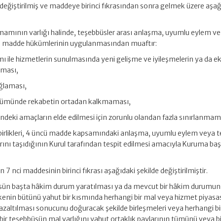
de değiştirilmiş ve maddeye birinci fıkrasından sonra gelmek üzere aşa
tamamının varlığı halinde, teşebbüsler arası anlaşma, uyumlu eylem ve
üncü madde hükümlerinin uygulanmasından muaftır:
mı ile hizmetlerin sunulmasında yeni gelişme ve iyileşmelerin ya da
nması,
ağlaması,
 bölümünde rekabetin ortadan kalkmaması,
indeki amaçların elde edilmesi için zorunlu olandan fazla sınırlanmam
s birlikleri, 4 üncü madde kapsamındaki anlaşma, uyumlu eylem veya 
larını taşıdığının Kurul tarafından tespit edilmesi amacıyla Kuruma b
7 nci maddesinin birinci fıkrası aşağıdaki şekilde değiştirilmiştir.
büsün başta hâkim durum yaratılması ya da mevcut bir hâkim durumun
kenin bütünü yahut bir kısmında herhangi bir mal veya hizmet piyasa
azaltılması sonucunu doğuracak şekilde birleşmeleri veya herhangi bi
 bir teşebbüsün mal varlığını yahut ortaklık paylarının tümünü veya bi