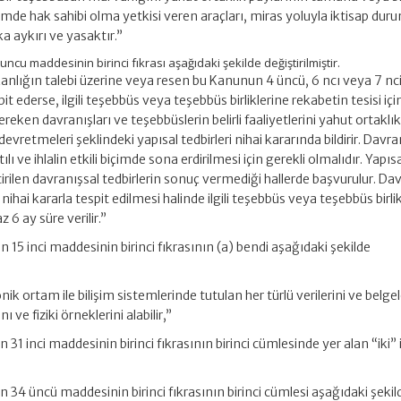
mde hak sahibi olma yetkisi veren araçları, miras yoluyla iktisap dur
 aykırı ve yasaktır.”
ncu maddesinin birinci fıkrası aşağıdaki şekilde değiştirilmiştir.
kanlığın talebi üzerine veya resen bu Kanunun 4 üncü, 6 ncı veya 7 nc
pit ederse, ilgili teşebbüs veya teşebbüs birliklerine rekabetin tesisi içi
reken davranışları ve teşebbüslerin belirli faaliyetlerini yahut ortaklı
devretmeleri şeklindeki yapısal tedbirleri nihai kararında bildirir. Davra
tılı ve ihlalin etkili biçimde sona erdirilmesi için gerekli olmalıdır. Yapıs
rilen davranışsal tedbirlerin sonuç vermediği hallerde başvurulur. Da
ihai kararla tespit edilmesi halinde ilgili teşebbüs veya teşebbüs birli
 6 ay süre verilir.”
15 inci maddesinin birinci fıkrasının (a) bendi aşağıdaki şekilde
ronik ortam ile bilişim sistemlerinde tutulan her türlü verilerini ve belgel
ı ve fiziki örneklerini alabilir,”
31 inci maddesinin birinci fıkrasının birinci cümlesinde yer alan “iki” 
 34 üncü maddesinin birinci fıkrasının birinci cümlesi aşağıdaki şekil