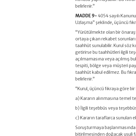
belirlenir.”
MADDE 9-
4054 sayılı Kanunu
Uzlaşma” şeklinde, üçüncü fıkra
“Yürütülmekte olan bir önara
ortaya çıkan rekabet sorunların
taahhüt sunulabilir. Kurul söz 
getirirse bu taahhütleri ilgili 
açılmamasına veya açılmış bulu
tespiti, bölge veya müşteri payla
taahhüt kabul edilmez. Bu fıkra
belirlenir.”
“Kurul, üçüncü fıkraya göre bir
a) Kararın alınmasına temel teş
b) İlgili teşebbüs veya teşebbüs
c) Kararın taraflarca sunulan ek
Soruşturmaya başlanmasından son
bitirilmesinden doğacak usuli fa