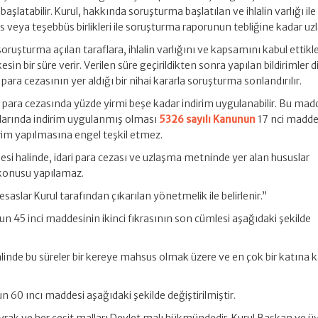
şlatabilir. Kurul, hakkında soruşturma başlatılan ve ihlalin varlığı ile
eya teşebbüs birlikleri ile soruşturma raporunun tebliğine kadar uzla
ruşturma açılan taraflara, ihlalin varlığını ve kapsamını kabul ettikler
in bir süre verir. Verilen süre geçirildikten sonra yapılan bildirimler 
i para cezasının yer aldığı bir nihai kararla soruşturma sonlandırılır.
 para cezasında yüzde yirmi beşe kadar indirim uygulanabilir. Bu mad
arlarında indirim uygulanmış olması
5326 sayılı Kanunun
17 nci madde
irim yapılmasına engel teşkil etmez.
esi halinde, idari para cezası ve uzlaşma metninde yer alan hususlar
 konusu yapılamaz.
esaslar Kurul tarafından çıkarılan yönetmelik ile belirlenir.”
n 45 inci maddesinin ikinci fıkrasının son cümlesi aşağıdaki şekilde
linde bu süreler bir kereye mahsus olmak üzere ve en çok bir katına 
 60 ıncı maddesi aşağıdaki şekilde değiştirilmiştir.