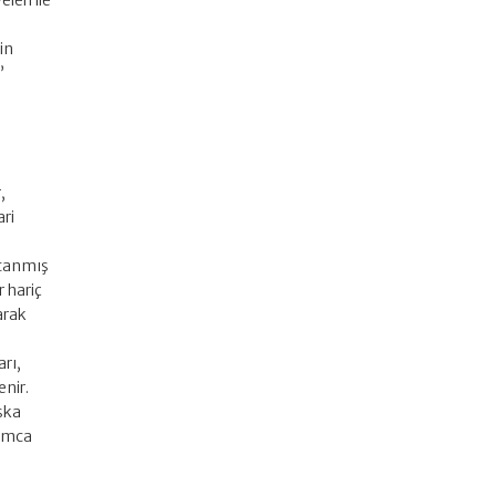
eri ile
in
”
,
ari
atanmış
r hariç
arak
rı,
enir.
aşka
rumca