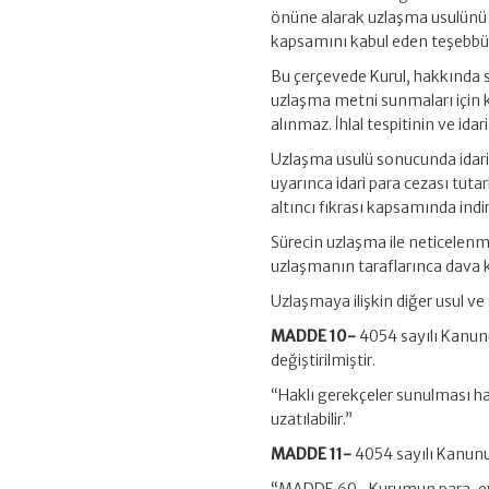
önüne alarak uzlaşma usulünü ba
kapsamını kabul eden teşebbüs v
Bu çerçevede Kurul, hakkında so
uzlaşma metni sunmaları için kes
alınmaz. İhlal tespitinin ve idar
Uzlaşma usulü sonucunda idari
uyarınca idari para cezası tut
altıncı fıkrası kapsamında ind
Sürecin uzlaşma ile neticelenm
uzlaşmanın taraflarınca dava
Uzlaşmaya ilişkin diğer usul ve 
MADDE 10-
4054 sayılı Kanunu
değiştirilmiştir.
“Haklı gerekçeler sunulması ha
uzatılabilir.”
MADDE 11-
4054 sayılı Kanunun