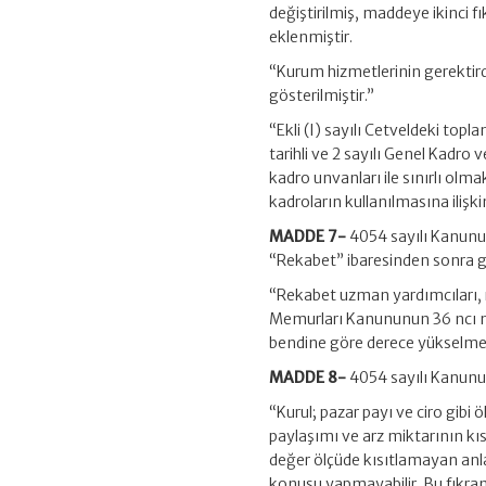
değiştirilmiş, maddeye ikinci f
eklenmiştir.
“Kurum hizmetlerinin gerektirdiğ
gösterilmiştir.”
“Ekli (I) sayılı Cetveldeki t
tarihli ve 2 sayılı Genel Kadr
kadro unvanları ile sınırlı olma
kadroların kullanılmasına ilişkin
MADDE 7-
4054 sayılı Kanunun 
“Rekabet” ibaresinden sonra g
“Rekabet uzman yardımcıları, 
Memurları Kanununun 36 ncı m
bendine göre derece yükselmesi
MADDE 8-
4054 sayılı Kanunun
“Kurul; pazar payı ve ciro gibi 
paylaşımı ve arz miktarının kıs
değer ölçüde kısıtlamayan anl
konusu yapmayabilir. Bu fıkranı