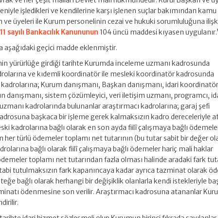
k ve her çeşit malları Devlet malı hükmündedir. Kurul Başkan ve üyel
eniyle işledikleri ve kendilerine karşı işlenen suçlar bakımından kamu
an ve üyeleri ile Kurum personelinin cezai ve hukuki sorumluluğuna ilişk
11 sayılı Bankacılık Kanununun
104 üncü maddesi kıyasen uygulanır.
 aşağıdaki geçici madde eklenmiştir.
 yürürlüğe girdiği tarihte Kurumda inceleme uzmanı kadrosunda
rolarına ve kıdemli koordinatör ile mesleki koordinatör kadrosunda
kadrolarına; Kurum danışmanı, Başkan danışmanı, idari koordinatör
 danışmanı, sistem çözümleyici, veri iletişim uzmanı, programcı, id
t uzmanı kadrolarında bulunanlar araştırmacı kadrolarına; garaj şefi
adrosuna başkaca bir işleme gerek kalmaksızın kadro dereceleriyle 
eski kadrolarına bağlı olarak en son ayda fiilî çalışmaya bağlı ödemele
 her türlü ödemeler toplamı net tutarının (bu tutar sabit bir değer ol
adrolarına bağlı olarak fiilî çalışmaya bağlı ödemeler hariç mali haklar
demeler toplamı net tutarından fazla olması halinde aradaki fark tuta
e tabi tutulmaksızın fark kapanıncaya kadar ayrıca tazminat olarak öd
eğe bağlı olarak herhangi bir değişiklik olanlarla kendi istekleriyle b
minatı ödenmesine son verilir. Araştırmacı kadrosuna atananlar Ku
irilir.