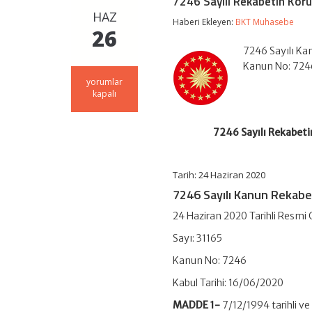
7246 Sayılı Rekabetin Kor
HAZ
Haberi Ekleyen:
BKT Muhasebe
26
7246 Sayılı Ka
Kanun No: 724
7246
yorumlar
Sayılı
kapalı
Rekabetin
Korunması
Hakkında
7246 Sayılı Rekabet
Kanunda
Değişiklik
Yapılmasına
Tarih: 24 Haziran 2020
Dair
Kanun
7246 Sayılı Kanun Rekab
için
24 Haziran 2020 Tarihli Resmi
Sayı: 31165
Kanun No: 7246
Kabul Tarihi: 16/06/2020
MADDE 1-
7/12/1994 tarihli v