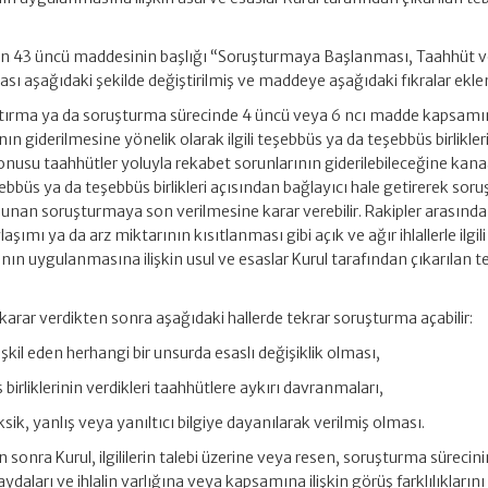
n 43 üncü maddesinin başlığı “Soruşturmaya Başlanması, Taahhüt 
sı aşağıdaki şekilde değiştirilmiş ve maddeye aşağıdaki fıkralar ekle
ştırma ya da soruşturma sürecinde 4 üncü veya 6 ncı madde kapsam
ın giderilmesine yönelik olarak ilgili teşebbüs ya da teşebbüs birlikle
konusu taahhütler yoluyla rekabet sorunlarının giderilebileceğine kan
teşebbüs ya da teşebbüs birlikleri açısından bağlayıcı hale getirerek so
nan soruşturmaya son verilmesine karar verebilir. Rakipler arasında 
şımı ya da arz miktarının kısıtlanması gibi açık ve ağır ihlallerle ilgili
nın uygulanmasına ilişkin usul ve esaslar Kurul tarafından çıkarılan teb
 karar verdikten sonra aşağıdaki hallerde tekrar soruşturma açabilir:
kil eden herhangi bir unsurda esaslı değişiklik olması,
 birliklerinin verdikleri taahhütlere aykırı davranmaları,
sik, yanlış veya yanıltıcı bilgiye dayanılarak verilmiş olması.
ra Kurul, ilgililerin talebi üzerine veya resen, soruşturma sürecinin
ydaları ve ihlalin varlığına veya kapsamına ilişkin görüş farklılıkların