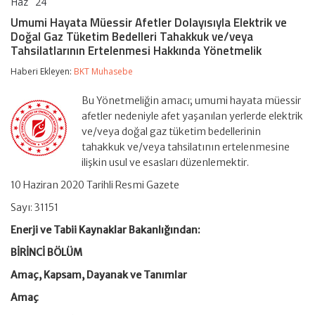
Haz
24
Umumi
yorumlar kapalı
Hayata
Umumi Hayata Müessir Afetler Dolayısıyla Elektrik ve
Müessir
Doğal Gaz Tüketim Bedelleri Tahakkuk ve/veya
Afetler
Tahsilatlarının Ertelenmesi Hakkında Yönetmelik
Dolayısıyla
Elektrik
Haberi Ekleyen:
BKT Muhasebe
ve
Doğal
Gaz
Bu Yönetmeliğin amacı; umumi hayata müessir
Tüketim
afetler nedeniyle afet yaşanılan yerlerde elektrik
Bedelleri
ve/veya doğal gaz tüketim bedellerinin
Tahakkuk
ve/veya
tahakkuk ve/veya tahsilatının ertelenmesine
Tahsilatlarının
ilişkin usul ve esasları düzenlemektir.
Ertelenmesi
Hakkında
10 Haziran 2020 Tarihli Resmi Gazete
Yönetmelik
için
Sayı: 31151
Enerji ve Tabii Kaynaklar Bakanlığından:
BİRİNCİ BÖLÜM
Amaç, Kapsam, Dayanak ve Tanımlar
Amaç