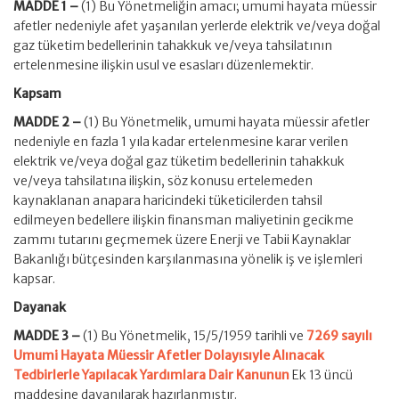
MADDE 1 –
(1) Bu Yönetmeliğin amacı; umumi hayata müessir
afetler nedeniyle afet yaşanılan yerlerde elektrik ve/veya doğal
gaz tüketim bedellerinin tahakkuk ve/veya tahsilatının
ertelenmesine ilişkin usul ve esasları düzenlemektir.
Kapsam
MADDE 2 –
(1) Bu Yönetmelik, umumi hayata müessir afetler
nedeniyle en fazla 1 yıla kadar ertelenmesine karar verilen
elektrik ve/veya doğal gaz tüketim bedellerinin tahakkuk
ve/veya tahsilatına ilişkin, söz konusu ertelemeden
kaynaklanan anapara haricindeki tüketicilerden tahsil
edilmeyen bedellere ilişkin finansman maliyetinin gecikme
zammı tutarını geçmemek üzere Enerji ve Tabii Kaynaklar
Bakanlığı bütçesinden karşılanmasına yönelik iş ve işlemleri
kapsar.
Dayanak
MADDE 3 –
(1) Bu Yönetmelik, 15/5/1959 tarihli ve
7269 sayılı
Umumi Hayata Müessir Afetler Dolayısıyle Alınacak
Tedbirlerle Yapılacak Yardımlara Dair Kanunun
Ek 13 üncü
maddesine dayanılarak hazırlanmıştır.