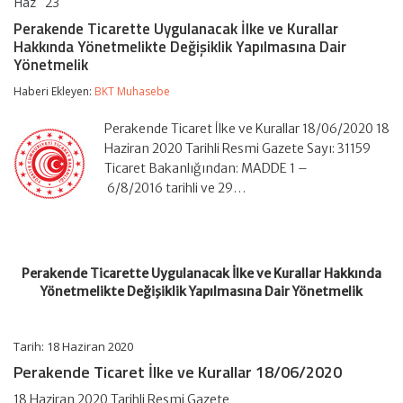
Haz
23
Perakende
yorumlar kapalı
Ticarette
Perakende Ticarette Uygulanacak İlke ve Kurallar
Uygulanacak
Hakkında Yönetmelikte Değişiklik Yapılmasına Dair
İlke
Yönetmelik
ve
Kurallar
Haberi Ekleyen:
BKT Muhasebe
Hakkında
Yönetmelikte
Değişiklik
Perakende Ticaret İlke ve Kurallar 18/06/2020 18
Yapılmasına
Haziran 2020 Tarihli Resmi Gazete Sayı: 31159
Dair
Ticaret Bakanlığından: MADDE 1 –
Yönetmelik
için
6/8/2016 tarihli ve 29…
Perakende Ticarette Uygulanacak İlke ve Kurallar Hakkında
Yönetmelikte Değişiklik Yapılmasına Dair Yönetmelik
Tarih: 18 Haziran 2020
Perakende Ticaret İlke ve Kurallar 18/06/2020
18 Haziran 2020 Tarihli Resmi Gazete