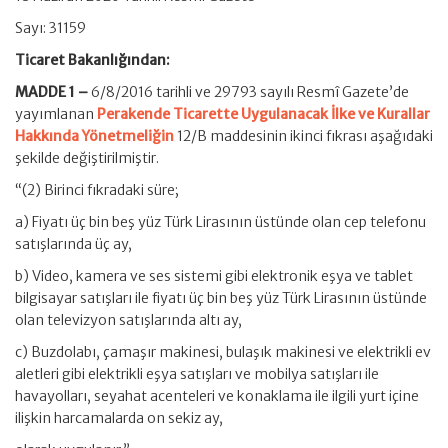
Sayı: 31159
Ticaret Bakanlığından:
MADDE 1 –
6/8/2016 tarihli ve 29793 sayılı Resmî Gazete’de
yayımlanan
Perakende Ticarette Uygulanacak İlke ve Kurallar
Hakkında Yönetmeliğin
12/B maddesinin ikinci fıkrası aşağıdaki
şekilde değiştirilmiştir.
“(2) Birinci fıkradaki süre;
a) Fiyatı üç bin beş yüz Türk Lirasının üstünde olan cep telefonu
satışlarında üç ay,
b) Video, kamera ve ses sistemi gibi elektronik eşya ve tablet
bilgisayar satışları ile fiyatı üç bin beş yüz Türk Lirasının üstünde
olan televizyon satışlarında altı ay,
c) Buzdolabı, çamaşır makinesi, bulaşık makinesi ve elektrikli ev
aletleri gibi elektrikli eşya satışları ve mobilya satışları ile
havayolları, seyahat acenteleri ve konaklama ile ilgili yurt içine
ilişkin harcamalarda on sekiz ay,