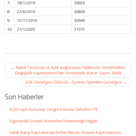
7-
18/1/2019
30659
8-
22/6/2019
30809
9-
15/11/2019
30949
10-
21/1/2020
31015
Post
←
Nakdi Tazminat ve Aylık Bağlanması Hakkında Yönetmelikte
navigation
Değişiklik Yapılmasına Dair Yönetmelik (Karar Sayısı: 2656)
SGK Genelgesi 2020/20 – İşveren İşlemleri Genelgesi
→
Son Haberler
5520 sayılı Kurumlar Vergisi Kanunu Sirküleri /73
Sigortacılık Destek Hizmetleri Yönetmeliği Değişti
Varlık Barışı Kapsamında Defter-Beyan Sistemi Kayıt Kılavuzu