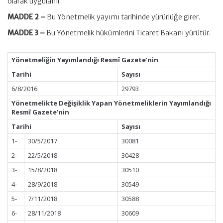
olarak uygulanır.”
MADDE 2 –
Bu Yönetmelik yayımı tarihinde yürürlüğe girer.
MADDE 3 –
Bu Yönetmelik hükümlerini Ticaret Bakanı yürütür.
Yönetmeliğin Yayımlandığı Resmî Gazete’nin
Tarihi
Sayısı
6/8/2016
29793
Yönetmelikte Değişiklik Yapan Yönetmeliklerin Yayımlandığı
Resmî Gazete’nin
Tarihi
Sayısı
1-
30/5/2017
30081
2-
22/5/2018
30428
3-
15/8/2018
30510
4-
28/9/2018
30549
5-
7/11/2018
30588
6-
28/11/2018
30609