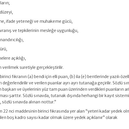
ların;
 düzeyi,
eme, ifade yeteneği ve muhakeme gücü,
 davranış ve tepkilerinin mesleğe uygunluğu,
nandırıcılığı,
ürü,
elere açıklığı,
 verilmek suretiyle gerçekleştirilir.
nci fıkranın (a) bendi için elli puan, (b) ila (e) bentlerinde yazılı özell
n değerlendirilir ve verilen puanlar ayrı ayrı tutanağa geçirilir. Sözlü s
n başkan ve üyelerinin yüz tam puan üzerinden verdikleri puanların a
ası şarttır. Sözlü sınavda, tutanak dışında herhangi bir kayıt sistem
, sözlü sınavda alınan nottur.”
 22 nci maddesinin birinci fıkrasında yer alan “yeteri kadar yedek o
edilen boş kadro sayısı kadar olmak üzere yedek açıklanır” olarak