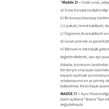
“
Madde 21 –
Sözlü sınav, aday
a) Sınav konularına ilişkin bilgi
b) Bir konuyu kavrayıp özetl
c) Liyakati, temsil kabiliyeti,
ç) Özgüveni, ikna kabiliyeti ve i
d) Genel yetenek ve genel kült
e) Bilimsel ve teknolojik gelişm
değerlendirilerek, ayrı ayrı puan
Adaylar, komisyon tarafından biri
her biri için onar puan üzerinde
başarılı sayılmak için komisyo
ortalamasının en az yetmiş olm
kullanılmaz. Kesin başarı puanı
MADDE 17 –
Aynı Yönetmeliğin
üzere açıklanır” ibaresi “ilan 
değiştirilmiştir.