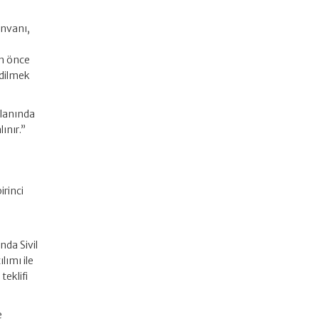
unvanı,
ün önce
edilmek
ilanında
ınır.”
irinci
da Sivil
lımı ile
eklifi
e