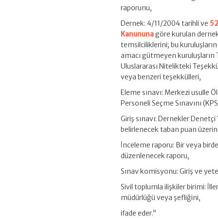
raporunu,
Dernek: 4/11/2004 tarihli ve
52
Kanununa
göre kurulan dernekle
temsilciliklerini; bu kuruluşlar
amacı gütmeyen kuruluşların Tür
Uluslararası Nitelikteki Teşek
veya benzeri teşekkülleri,
Eleme sınavı: Merkezi usulle 
Personeli Seçme Sınavını (KPS
Giriş sınavı: Dernekler Denetç
belirlenecek taban puan üzerind
İnceleme raporu: Bir veya birden
düzenlenecek raporu,
Sınav komisyonu: Giriş ve yet
Sivil toplumla ilişkiler birimi: İll
müdürlüğü veya şefliğini,
ifade eder.”