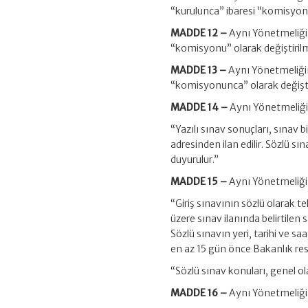
“kurulunca” ibaresi “komisyonu
MADDE 12 –
Aynı Yönetmeliğin 
“komisyonu” olarak değiştirilm
MADDE 13 –
Aynı Yönetmeliğin 
“komisyonunca” olarak değiştir
MADDE 14 –
Aynı Yönetmeliğin 
“Yazılı sınav sonuçları, sınav 
adresinden ilan edilir. Sözlü sı
duyurulur.”
MADDE 15 –
Aynı Yönetmeliğin 
“Giriş sınavının sözlü olarak
üzere sınav ilanında belirtilen
Sözlü sınavın yeri, tarihi ve 
en az 15 gün önce Bakanlık res
“Sözlü sınav konuları, genel o
MADDE 16 –
Aynı Yönetmeliğin 