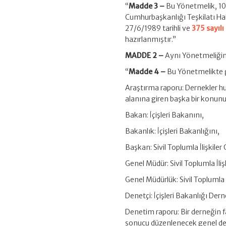
“
Madde 3 –
Bu Yönetmelik, 10
Cumhurbaşkanlığı Teşkilatı Ha
27/6/1989 tarihli ve
375 sayı
hazırlanmıştır.”
MADDE 2 –
Aynı Yönetmeliğin 
“
Madde 4 –
Bu Yönetmelikte 
Araştırma raporu: Dernekler h
alanına giren başka bir konun
Bakan: İçişleri Bakanını,
Bakanlık: İçişleri Bakanlığını,
Başkan: Sivil Toplumla İlişkil
Genel Müdür: Sivil Toplumla İli
Genel Müdürlük: Sivil Toplumla 
Denetçi: İçişleri Bakanlığı Der
Denetim raporu: Bir derneğin f
sonucu düzenlenecek genel den