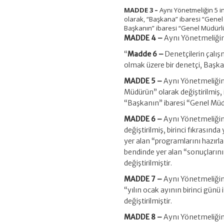
MADDE 3 –
Aynı Yönetmeliğin 5 i
olarak, “Başkana” ibaresi “Genel 
Başkanın” ibaresi “Genel Müdürlüğ
MADDE 4 –
Aynı Yönetmeliğin 
“
Madde 6 –
Denetçilerin çalı
olmak üzere bir denetçi, Başka
MADDE 5 –
Aynı Yönetmeliğin 
Müdürün” olarak değiştirilmiş,
“Başkanın” ibaresi “Genel Müdü
MADDE 6 –
Aynı Yönetmeliğin 
değiştirilmiş, birinci fıkrasın
yer alan “programlarını hazırl
bendinde yer alan “sonuçlarını
değiştirilmiştir.
MADDE 7 –
Aynı Yönetmeliğin 1
“yılın ocak ayının birinci günü
değiştirilmiştir.
MADDE 8 –
Aynı Yönetmeliğin 