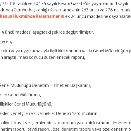
/7/2018 tarihli ve 30474 sayılı Resmî Gazete’de yayımlanan 1 sayılı
kkında Cumhurbaşkanlığı Kararnamesinin 263 üncü ve 276 ncı maddel
lı Kanun Hükmünde Kararnamenin
ek 24 üncü maddesine dayanılara
4 üncü maddesi aşağıdaki şekilde değiştirilmiştir.
geçen;
ukuku veya uygulamasıyla ilgili bir konunun ya da Genel Müdürlüğün 
un araştırılması sonucu düzenlenecek raporu,
er Genel Müdürlüğü Denetim Hizmetleri Başkanını,
şkiler Genel Müdürünü,
İlişkiler Genel Müdürlüğünü,
nekler Denetçileri ve Dernekler Denetçi Yardımcılarını,
aaliyet, kayıt ve işlemlerinin tamamının ya da bir kısmının denetlen
etim raporu, tevdi raporu, özel denetim raporu veya özel denetim t