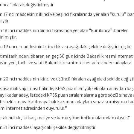
nca” olarak değiştirilmiştir.
17 nci maddesinin ikinci ve beşinci fıkralarında yer alan “kurulu” ibar
iştir.
18 inci maddesinin birinci fıkrasında yer alan “kurulunca” ibareleri
ilmiştir.
19 uncu maddesinin birinci fıkrası aşağıdaki şekilde değiştirilmiştir.
bitimi tarihinden itibaren en geç 30 gün içinde Bakanlık resmi internet
navın yeri, tarihi ve saati Bakanlık resmi internet adresinden adaylara
20 nci maddesinin ikinci ve üçüncü fıkraları aşağıdaki şekilde değiştir
 tek aşamalı yapılması halinde; KPSS puanı en yüksek olan adaydan b
 sayı kadar aday, listedeki KPSS puan sıralamalarına göre sözlü sınava a
saati sözlü sınava katılmaya hak kazanan adaylara sınav komisyonu ta
mi internet adresinden duyurulur.”
larak hukuk, iktisat, maliye ve kamu yönetimi konularından oluşur.”
21 inci maddesi aşağıdaki şekilde değiştirilmiştir.