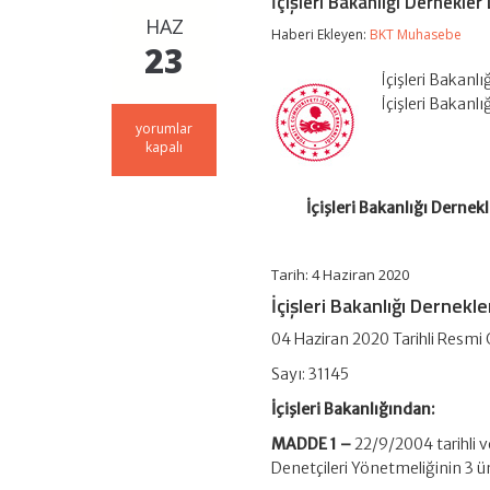
İçişleri Bakanlığı Dernekle
HAZ
Haberi Ekleyen:
BKT Muhasebe
23
İçişleri Bakanl
İçişleri Bakan
İçişleri
yorumlar
Bakanlığı
kapalı
Dernekler
Denetçileri
Yönetmeliğinde
İçişleri Bakanlığı Derne
Değişiklik
Yapılmasına
Dair
Tarih: 4 Haziran 2020
Yönetmelik
için
İçişleri Bakanlığı Dernekle
04 Haziran 2020 Tarihli Resmi
Sayı: 31145
İçişleri Bakanlığından:
MADDE 1 –
22/9/2004 tarihli v
Denetçileri Yönetmeliğinin 3 ün