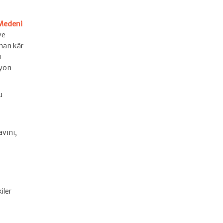
 Medeni
ve
unan kâr
ı
syon
u
avını,
kiler