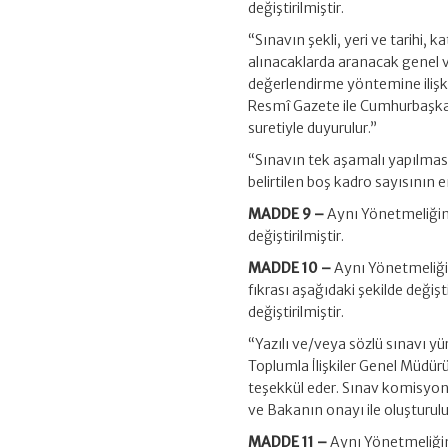
değiştirilmiştir.
“Sınavın şekli, yeri ve tarihi, 
alınacaklarda aranacak genel ve
değerlendirme yöntemine ilişki
Resmî Gazete ile Cumhurbaşkan
suretiyle duyurulur.”
“Sınavın tek aşamalı yapılmas
belirtilen boş kadro sayısının 
MADDE 9 –
Aynı Yönetmeliğin
değiştirilmiştir.
MADDE 10 –
Aynı Yönetmeliğin
fıkrası aşağıdaki şekilde değişt
değiştirilmiştir.
“Yazılı ve/veya sözlü sınavı 
Toplumla İlişkiler Genel Müdürü
teşekkül eder. Sınav komisyon
ve Bakanın onayı ile oluşturulu
MADDE 11 –
Aynı Yönetmeliğin