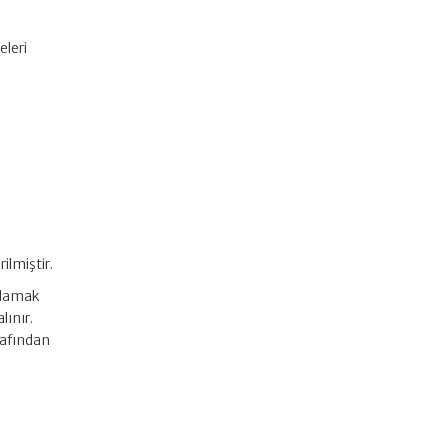
eleri
ilmiştir.
aşlamak
lınır.
rafından