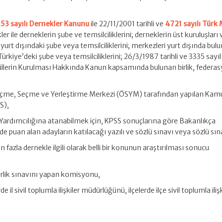
53 sayılı Dernekler Kanunu
ile 22/11/2001 tarihli ve
4721 sayılı Türk
r ile derneklerin şube ve temsilciliklerini; derneklerin üst kuruluşları 
ın yurt dışındaki şube veya temsilciliklerini; merkezleri yurt dışında bul
kiye’deki şube veya temsilciliklerini; 26/3/1987 tarihli ve 3335 sayıl
küllerin Kurulması Hakkında Kanun kapsamında bulunan birlik, federa
Ölçme, Seçme ve Yerleştirme Merkezi (ÖSYM) tarafından yapılan Kam
S),
i Yardımcılığına atanabilmek için, KPSS sonuçlarına göre Bakanlıkça
e puan alan adayların katılacağı yazılı ve sözlü sınavı veya sözlü sın
 fazla dernekle ilgili olarak belli bir konunun araştırılması sonucu
erlik sınavını yapan komisyonu,
erde il sivil toplumla ilişkiler müdürlüğünü, ilçelerde ilçe sivil toplumla iliş