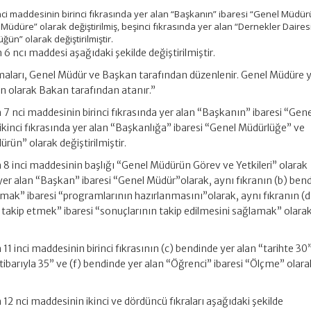
nci maddesinin birinci fıkrasında yer alan “Başkanın” ibaresi “Genel Müdü
Müdüre” olarak değiştirilmiş, beşinci fıkrasında yer alan “Dernekler Daires
ün” olarak değiştirilmiştir.
6 ncı maddesi aşağıdaki şekilde değiştirilmiştir.
şmaları, Genel Müdür ve Başkan tarafından düzenlenir. Genel Müdüre 
n olarak Bakan tarafından atanır.”
7 nci maddesinin birinci fıkrasında yer alan “Başkanın” ibaresi “Gene
 ikinci fıkrasında yer alan “Başkanlığa” ibaresi “Genel Müdürlüğe” ve
rün” olarak değiştirilmiştir.
8 inci maddesinin başlığı “Genel Müdürün Görev ve Yetkileri” olarak
da yer alan “Başkan” ibaresi “Genel Müdür”olarak, aynı fıkranın (b) ben
amak” ibaresi “programlarının hazırlanmasını”olarak, aynı fıkranın (d
 takip etmek” ibaresi “sonuçlarının takip edilmesini sağlamak” olara
1 inci maddesinin birinci fıkrasının (c) bendinde yer alan “tarihte 30”
 itibarıyla 35” ve (f) bendinde yer alan “Öğrenci” ibaresi “Ölçme” olara
12 nci maddesinin ikinci ve dördüncü fıkraları aşağıdaki şekilde