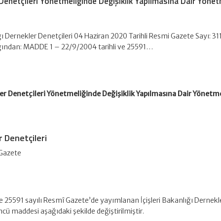
r Denetçileri Yönetmeliğinde Değişiklik Yapılmasına Dair Yönet
ığı Dernekler Denetçileri 04 Haziran 2020 Tarihli Resmi Gazete Sayı: 3
lığından: MADDE 1 – 22/9/2004 tarihli ve 25591…
kler Denetçileri Yönetmeliğinde Değişiklik Yapılmasına Dair Yönetm
r Denetçileri
 Gazete
e 25591 sayılı Resmî Gazete’de yayımlanan İçişleri Bakanlığı Dernekl
cü maddesi aşağıdaki şekilde değiştirilmiştir.