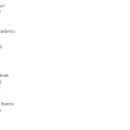
rün”
i
yardımcı
l
dinde
)
k
 ibaresi
k