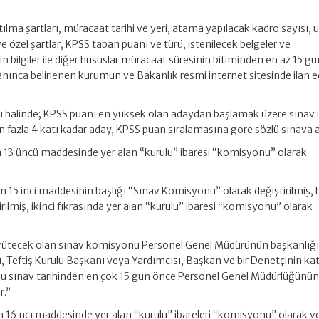
katılma şartları, müracaat tarihi ve yeri, atama yapılacak kadro sayısı, 
 özel şartlar, KPSS taban puanı ve türü, istenilecek belgeler ve
n bilgiler ile diğer hususlar müracaat süresinin bitiminden en az 15 g
ınca belirlenen kurumun ve Bakanlık resmi internet sitesinde ilan 
ı halinde; KPSS puanı en yüksek olan adaydan başlamak üzere sınav 
en fazla 4 katı kadar aday, KPSS puan sıralamasına göre sözlü sınava al
 13 üncü maddesinde yer alan “kurulu” ibaresi “komisyonu” olarak
 15 inci maddesinin başlığı “Sınav Komisyonu” olarak değiştirilmiş, b
irilmiş, ikinci fıkrasında yer alan “kurulu” ibaresi “komisyonu” olarak
yürütecek olan sınav komisyonu Personel Genel Müdürünün başkanlığın
, Teftiş Kurulu Başkanı veya Yardımcısı, Başkan ve bir Denetçinin katı
u sınav tarihinden en çok 15 gün önce Personel Genel Müdürlüğünün t
r.”
 16 ncı maddesinde yer alan “kurulu” ibareleri “komisyonu” olarak v