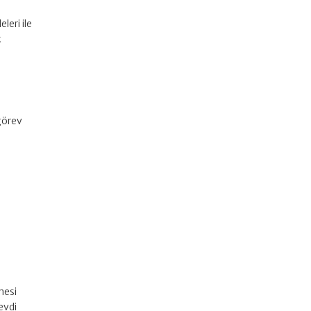
eri ile
k
görev
mesi
evdi