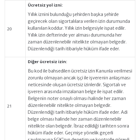
Ücretsiz yol izni:
Yıllık iznini bulunduğu şehirden başka şehirde
geçirecek olan sigortalılara verilen izin durumunda
kullanılan koddur. Yıllık izin belgesiyle ispat edilir.
20
Yıllık izin defterinde yer alması durumunda her
zaman düzenlenebilir nitelikte olmayan belgedir.
Düzenlendiği tarih itibariyle hüküm ifade eder.
Diğer ücretsiz izin:
Bu kod ile bahsedilen ücretsiz izin Kanunla verilmesi
zorunlu olmayan ancak işçi ile işverenin anlaşması
neticesinde oluşan ücretsiz izinlerdir. Sigortalı ve
işveren arasında imzalanan belge ile ispat edilir.
Belgenin noter onaylı olması halinde her zaman
düzenlenebilir nitelikte olmayan belgedir.
21
Düzenlendiği tarih itibariyle hüküm ifade eder. Adi
belge olması halinde her zaman düzenlenebilir
nitelikte olan belgedir. İbraz edildiği tarihten sonra
hüküm ifade eder. Geçmişe yönelik geçerli
sayılmasına SGK’nın denetim ve kontrolle görevli