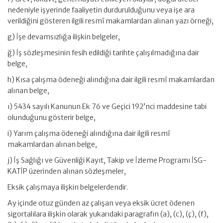
nedeniyle işyerinde faaliyetin durdurulduğunu veya işe ara
verildiğini gösteren ilgili resmî makamlardan alınan yazı örneği,
g) İşe devamsızlığa ilişkin belgeler,
ğ) İş sözleşmesinin fesih edildiği tarihte çalışılmadığına dair
belge,
h) Kısa çalışma ödeneği alındığına dair ilgili resmî makamlardan
alınan belge,
ı) 5434 sayılı Kanunun Ek 76 ve Geçici 192’nci maddesine tabi
olunduğunu gösterir belge,
i) Yarım çalışma ödeneği alındığına dair ilgili resmî
makamlardan alınan belge,
j) İş Sağlığı ve Güvenliği Kayıt, Takip ve İzleme Programı İSG-
KATİP üzerinden alınan sözleşmeler,
Eksik çalışmaya ilişkin belgelerdendir.
Ay içinde otuz günden az çalışan veya eksik ücret ödenen
sigortalılara ilişkin olarak yukarıdaki paragrafın (a), (c), (ç), (f),