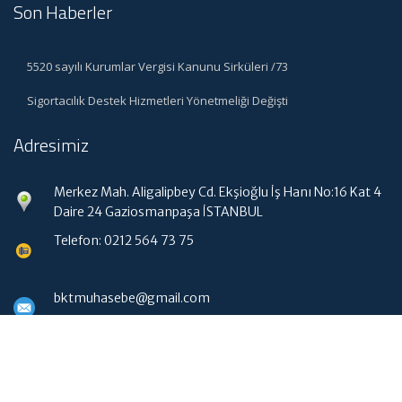
Son Haberler
5520 sayılı Kurumlar Vergisi Kanunu Sirküleri /73
Sigortacılık Destek Hizmetleri Yönetmeliği Değişti
Adresimiz
Merkez Mah. Aligalipbey Cd. Ekşioğlu İş Hanı No:16 Kat 4
Daire 24 Gaziosmanpaşa İSTANBUL
Telefon: 0212 564 73 75
bktmuhasebe@gmail.com
Hızlı Menü
Ana Sayfa