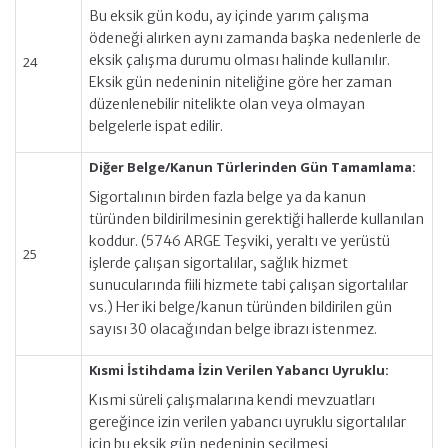
Bu eksik gün kodu, ay içinde yarım çalışma
ödeneği alırken aynı zamanda başka nedenlerle de
eksik çalışma durumu olması halinde kullanılır.
24
Eksik gün nedeninin niteliğine göre her zaman
düzenlenebilir nitelikte olan veya olmayan
belgelerle ispat edilir.
Diğer Belge/Kanun Türlerinden Gün Tamamlama:
Sigortalının birden fazla belge ya da kanun
türünden bildirilmesinin gerektiği hallerde kullanılan
koddur. (5746 ARGE Teşviki, yeraltı ve yerüstü
25
işlerde çalışan sigortalılar, sağlık hizmet
sunucularında fiili hizmete tabi çalışan sigortalılar
vs.) Her iki belge/kanun türünden bildirilen gün
sayısı 30 olacağından belge ibrazı istenmez.
Kısmi İstihdama İzin Verilen Yabancı Uyruklu:
Kısmi süreli çalışmalarına kendi mevzuatları
gereğince izin verilen yabancı uyruklu sigortalılar
için bu eksik gün nedeninin seçilmesi