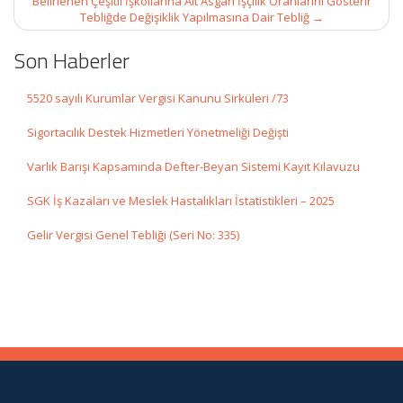
Belirlenen Çeşitli İşkollarına Ait Asgari İşçilik Oranlarını Gösterir
Tebliğde Değişiklik Yapılmasına Dair Tebliğ
→
Son Haberler
5520 sayılı Kurumlar Vergisi Kanunu Sirküleri /73
Sigortacılık Destek Hizmetleri Yönetmeliği Değişti
Varlık Barışı Kapsamında Defter-Beyan Sistemi Kayıt Kılavuzu
SGK İş Kazaları ve Meslek Hastalıkları İstatistikleri – 2025
Gelir Vergisi Genel Tebliği (Seri No: 335)