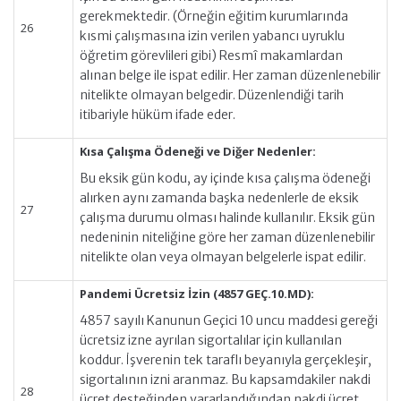
gerekmektedir. (Örneğin eğitim kurumlarında
26
kısmi çalışmasına izin verilen yabancı uyruklu
öğretim görevlileri gibi) Resmî makamlardan
alınan belge ile ispat edilir. Her zaman düzenlenebilir
nitelikte olmayan belgedir. Düzenlendiği tarih
itibariyle hüküm ifade eder.
Kısa Çalışma Ödeneği ve Diğer Nedenler:
Bu eksik gün kodu, ay içinde kısa çalışma ödeneği
alırken aynı zamanda başka nedenlerle de eksik
27
çalışma durumu olması halinde kullanılır. Eksik gün
nedeninin niteliğine göre her zaman düzenlenebilir
nitelikte olan veya olmayan belgelerle ispat edilir.
Pandemi Ücretsiz İzin (4857 GEÇ.10.MD):
4857 sayılı Kanunun Geçici 10 uncu maddesi gereği
ücretsiz izne ayrılan sigortalılar için kullanılan
koddur. İşverenin tek taraflı beyanıyla gerçekleşir,
sigortalının izni aranmaz. Bu kapsamdakiler nakdi
28
ücret desteğinden yararlandığından nakdi ücret