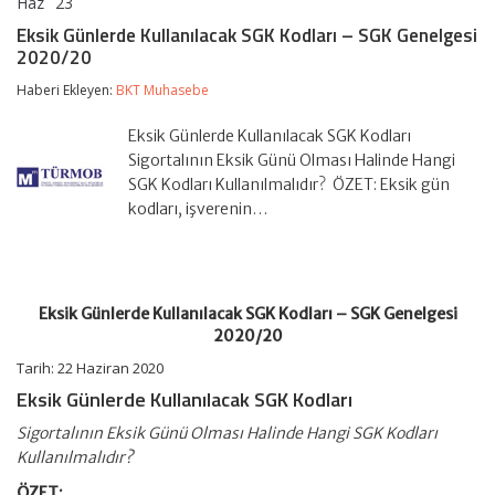
Haz
23
Eksik
yorumlar kapalı
Günlerde
Eksik Günlerde Kullanılacak SGK Kodları – SGK Genelgesi
Kullanılacak
2020/20
SGK
Kodları
Haberi Ekleyen:
BKT Muhasebe
–
SGK
Genelgesi
Eksik Günlerde Kullanılacak SGK Kodları
2020/20
Sigortalının Eksik Günü Olması Halinde Hangi
için
SGK Kodları Kullanılmalıdır? ÖZET: Eksik gün
kodları, işverenin…
Eksik Günlerde Kullanılacak SGK Kodları – SGK Genelgesi
2020/20
Tarih: 22 Haziran 2020
Eksik Günlerde Kullanılacak SGK Kodları
Sigortalının Eksik Günü Olması Halinde Hangi SGK Kodları
Kullanılmalıdır?
ÖZET: