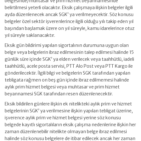
belgesinde/muhtasar ve prim hizmet beyannamesinde
belirtilmesi yeterli olacaktır. Eksik çalışmaya ilişkin belgeler ilgili
ayda düzenlenecek ancak SGK’ ya verilmeyecektir. Söz konusu
belgeler özel sektör işverenlerince ilgili olduğu yılı takip eden yıl
başından başlamak üzere on yıl süreyle, kamu idarelerince otuz
yıl süreyle saklanacaktır.
Eksik gün bildirimi yapılan sigortalının durumuna uygun olan
belge veya belgelerin ibraz edilmesinin talep edilmesi halinde 15
günlük süre içinde SGK’ ya elden verilecek veya taahhütlü, iadeli
taahhütlü, acele posta servisi, PTT Alo Post veya PTT Kargo ile
gönderilecektir. İlgili bilgi ve belgelerin SGK tarafından yapılan
tebligata rağmen on beş gün içinde ibraz edilmemesi halinde
aylık prim hizmet belgesi veya muhtasar ve prim hizmet
beyannamesi SGK tarafından resen düzenlenecektir.
Eksik bildirilen günlere ilişkin ek nitelikteki aylık prim ve hizmet
belgelerinin SGK’ ya verilmesine ilişkin yapılan tebligat üzerine,
işverence aylık prim ve hizmet belgesi yerine söz konusu
belgede kayıtlı sigortalıların eksik çalışma nedenlerine ilişkin her
zaman düzenlenebilir nitelikte olmayan belge ibraz edilmesi
halinde söz konusu belgelere de itibar edilecek ancak her zaman