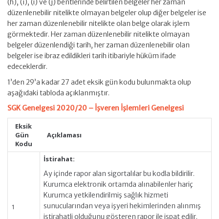
(h), (ı), (i) ve (j) bentlerinde belirtilen belgeler her zaman
düzenlenebilir nitelikte olmayan belgeler olup diğer belgeler ise
her zaman düzenlenebilir nitelikte olan belge olarak işlem
görmektedir. Her zaman düzenlenebilir nitelikte olmayan
belgeler düzenlendiği tarih, her zaman düzenlenebilir olan
belgeler ise ibraz edildikleri tarih itibariyle hüküm ifade
edeceklerdir.
1’den 29’a kadar 27 adet eksik gün kodu bulunmakta olup
aşağıdaki tabloda açıklanmıştır.
SGK Genelgesi 2020/20 – İşveren İşlemleri Genelgesi
Eksik
Gün
Açıklaması
Kodu
İstirahat:
Ay içinde rapor alan sigortalılar bu kodla bildirilir.
Kurumca elektronik ortamda alınabilenler hariç
Kurumca yetkilendirilmiş sağlık hizmeti
sunucularından veya işyeri hekimlerinden alınmış
1
istirahatli olduğunu gösteren rapor ile ispat edilir.