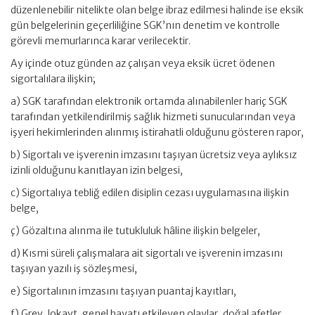
düzenlenebilir nitelikte olan belge ibraz edilmesi halinde ise eksik
gün belgelerinin geçerliliğine SGK’nın denetim ve kontrolle
görevli memurlarınca karar verilecektir.
Ay içinde otuz günden az çalışan veya eksik ücret ödenen
sigortalılara ilişkin;
a) SGK tarafından elektronik ortamda alınabilenler hariç SGK
tarafından yetkilendirilmiş sağlık hizmeti sunucularından veya
işyeri hekimlerinden alınmış istirahatli olduğunu gösteren rapor,
b) Sigortalı ve işverenin imzasını taşıyan ücretsiz veya aylıksız
izinli olduğunu kanıtlayan izin belgesi,
c) Sigortalıya tebliğ edilen disiplin cezası uygulamasına ilişkin
belge,
ç) Gözaltına alınma ile tutukluluk hâline ilişkin belgeler,
d) Kısmi süreli çalışmalara ait sigortalı ve işverenin imzasını
taşıyan yazılı iş sözleşmesi,
e) Sigortalının imzasını taşıyan puantaj kayıtları,
f) Grev, lokavt, genel hayatı etkileyen olaylar, doğal afetler