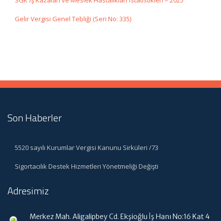
SGK İş Kazaları ve Meslek Hastalıkları İstatistikleri – 2025
Gelir Vergisi Genel Tebliği (Seri No: 335)
Son Haberler
5520 sayılı Kurumlar Vergisi Kanunu Sirküleri /73
Sigortacılık Destek Hizmetleri Yönetmeliği Değişti
Adresimiz
Merkez Mah. Aligalipbey Cd. Ekşioğlu İş Hanı No:16 Kat 4