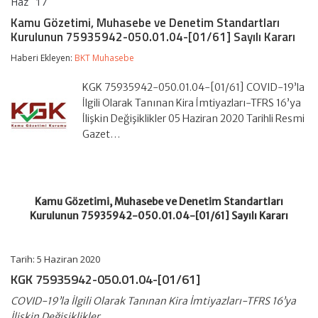
Haz
17
Kamu
yorumlar kapalı
Gözetimi,
Kamu Gözetimi, Muhasebe ve Denetim Standartları
Muhasebe
Kurulunun 75935942-050.01.04-[01/61] Sayılı Kararı
ve
Denetim
Haberi Ekleyen:
BKT Muhasebe
Standartları
Kurulunun
75935942-
KGK 75935942-050.01.04-[01/61] COVID-19’la
050.01.04-
İlgili Olarak Tanınan Kira İmtiyazları-TFRS 16’ya
[01/61]
İlişkin Değişiklikler 05 Haziran 2020 Tarihli Resmi
Sayılı
Gazet…
Kararı
için
Kamu Gözetimi, Muhasebe ve Denetim Standartları
Kurulunun 75935942-050.01.04-[01/61] Sayılı Kararı
Tarih: 5 Haziran 2020
KGK 75935942-050.01.04-[01/61]
COVID-19’la İlgili Olarak Tanınan Kira İmtiyazları-TFRS 16’ya
İlişkin Değişiklikler