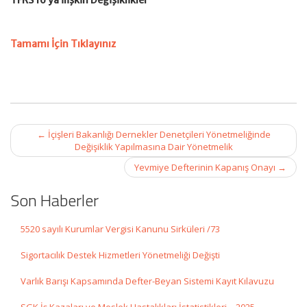
TFRS 16’ya İlişkin Değişiklikler
Tamamı İçin Tıklayınız
Post
←
İçişleri Bakanlığı Dernekler Denetçileri Yönetmeliğinde
navigation
Değişiklik Yapılmasına Dair Yönetmelik
Yevmiye Defterinin Kapanış Onayı
→
Son Haberler
5520 sayılı Kurumlar Vergisi Kanunu Sirküleri /73
Sigortacılık Destek Hizmetleri Yönetmeliği Değişti
Varlık Barışı Kapsamında Defter-Beyan Sistemi Kayıt Kılavuzu