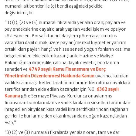
numaralı alt bentleri ile (ç) bendi aşağıdaki şekilde
değiştirilmiştir.
“ 1) (1), (2) ve (3) numaralı fıkralarda yer alan oran; paylara ve
pay endekslerine dayalı olarak yapılan vadeli işlem ve opsiyon
sözleşmeleri, Borsa İstanbul’da işlem gören aracı kuruluş
varantları dahil olmak üzere paylar (menkul kıymetler yatırım
ortaklıkları payları hariç) ve hisse senedi yoğun fonların katılma
belgelerinden elde edilen kazançlar ile Hazine ve Maliye
Bakanlığınca ihraç edilen altına dayalı devlet iç borçlanma
senetleri ve
4749 sayılı Kamu Finansmanı ve Borç
Yönetiminin Düzenlenmesi Hakkında Kanun
uyarınca kurulan
varlık kiralama şirketleri tarafından ihraç edilen altına dayalı kira
sertifikalarından elde edilen kazançlar için %0,
6362 sayılı
Kanuna
göre Sermaye Piyasası Kurulunca onaylanmış
finansman bonolarından ve varlık kiralama şirketleri tarafından
ihraç edilen bir yıldan kısa vadeli kira sertifikalarından sağlanan
gelirler ile bunların elden çıkarılmasından doğan kazançlardan
%15,”
“3) (2) ve (3) numaralı fıkralarda yer alan oran; tam ve dar