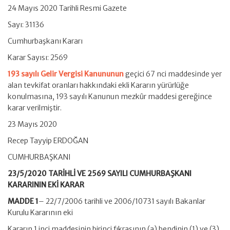
24 Mayıs 2020 Tarihli Resmi Gazete
Sayı: 31136
Cumhurbaşkanı Kararı
Karar Sayısı: 2569
193 sayılı Gelir Vergisi Kanununun
geçici 67 nci maddesinde yer
alan tevkifat oranları hakkındaki ekli Kararın yürürlüğe
konulmasına, 193 sayılı Kanunun mezkûr maddesi gereğince
karar verilmiştir.
23 Mayıs 2020
Recep Tayyip ERDOĞAN
CUMHURBAŞKANI
23/5/2020 TARİHLİ VE 2569 SAYILI CUMHURBAŞKANI
KARARININ EKİ KARAR
MADDE 1
– 22/7/2006 tarihli ve 2006/10731 sayılı Bakanlar
Kurulu Kararının eki
Kararın 1 inci maddesinin birinci fıkrasının (a) bendinin (1) ve (3)