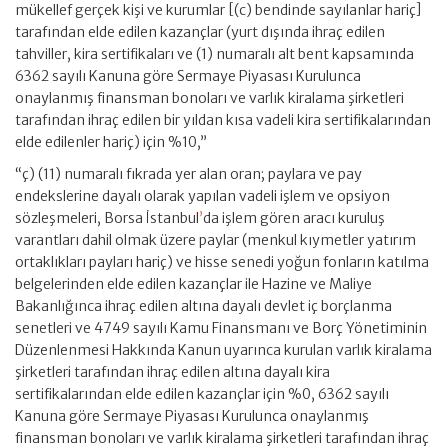
mükellef gerçek kişi ve kurumlar [(c) bendinde sayılanlar hariç]
tarafından elde edilen kazançlar (yurt dışında ihraç edilen
tahviller, kira sertifikaları ve (1) numaralı alt bent kapsamında
6362 sayılı Kanuna göre Sermaye Piyasası Kurulunca
onaylanmış finansman bonoları ve varlık kiralama şirketleri
tarafından ihraç edilen bir yıldan kısa vadeli kira sertifikalarından
elde edilenler hariç) için %10,”
“ç) (11) numaralı fıkrada yer alan oran; paylara ve pay
endekslerine dayalı olarak yapılan vadeli işlem ve opsiyon
sözleşmeleri, Borsa İstanbul
’
da işlem gören aracı kuruluş
varantları dahil olmak üzere paylar (menkul kıymetler yatırım
ortaklıkları payları hariç) ve hisse senedi yoğun fonların katılma
belgelerinden elde edilen kazançlar ile Hazine ve Maliye
Bakanlığınca ihraç edilen altına dayalı devlet iç borçlanma
senetleri ve 4749 sayılı Kamu Finansmanı ve Borç Yönetiminin
Düzenlenmesi Hakkında Kanun uyarınca kurulan varlık kiralama
şirketleri tarafından ihraç edilen altına dayalı kira
sertifikalarından elde edilen kazançlar için %0, 6362 sayılı
Kanuna göre Sermaye Piyasası Kurulunca onaylanmış
finansman bonoları ve varlık kiralama şirketleri tarafından ihraç