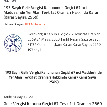
Haz
04
193
yorumlar kapalı
Sayılı
193 Sayılı Gelir Vergisi Kanununun Geçici 67 nci
Gelir
Maddesinde Yer Alan Tevkifat Oranları Hakkında Karar
Vergisi
(Karar Sayısı: 2569)
Kanununun
Geçici
Haberi Ekleyen:
BKT Muhasebe
67
nci
Maddesinde
Gelir Vergisi Kanunu Geçici 67 Tevkifat Oranları
Yer
2569 24 Mayıs 2020 Tarihli Resmi Gazete Sayı:
Alan
31136 Cumhurbaşkanı Kararı Karar Sayısı: 2569
Tevkifat
Oranları
193 sayıl…
Hakkında
Karar
(Karar
Sayısı:
2569)
193 Sayılı Gelir Vergisi Kanununun Geçici 67 nci Maddesinde
için
Yer Alan Tevkifat Oranları Hakkında Karar (Karar Sayısı:
2569)
Tarih: 24 Mayıs 2020
Gelir Vergisi Kanunu Geçici 67 Tevkifat Oranları 2569