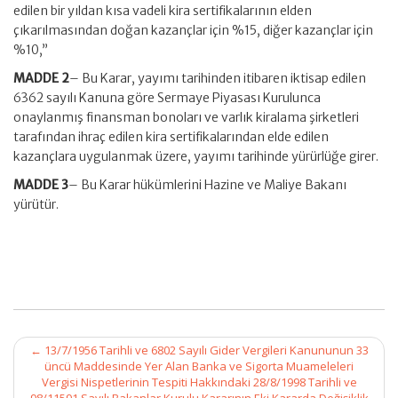
edilen bir yıldan kısa vadeli kira sertifikalarının elden
çıkarılmasından doğan kazançlar için %15, diğer kazançlar için
%10,”
MADDE 2
– Bu Karar, yayımı tarihinden itibaren iktisap edilen
6362 sayılı Kanuna göre Sermaye Piyasası Kurulunca
onaylanmış finansman bonoları ve varlık kiralama şirketleri
tarafından ihraç edilen kira sertifikalarından elde edilen
kazançlara uygulanmak üzere, yayımı tarihinde yürürlüğe girer.
MADDE 3
– Bu Karar hükümlerini Hazine ve Maliye Bakanı
yürütür.
Post
←
13/7/1956 Tarihli ve 6802 Sayılı Gider Vergileri Kanununun 33
navigation
üncü Maddesinde Yer Alan Banka ve Sigorta Muameleleri
Vergisi Nispetlerinin Tespiti Hakkındaki 28/8/1998 Tarihli ve