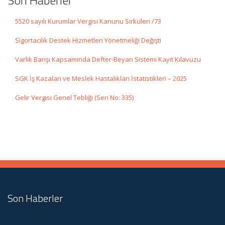
Son Haberler
5520 sayılı Kurumlar Vergisi Kanunu Sirküleri /73
Sigortacılık Destek Hizmetleri Yönetmeliği Değişti
Varlık Barışı Kapsamında Defter-Beyan Sistemi Kayıt Kılavuzu
SGK İş Kazaları ve Meslek Hastalıkları İstatistikleri – 2025
Gelir Vergisi Genel Tebliği (Seri No: 335)
Son Haberler