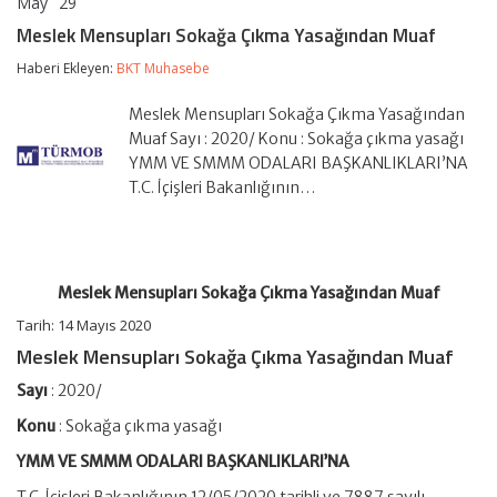
May
29
Meslek
yorumlar kapalı
Mensupları
Meslek Mensupları Sokağa Çıkma Yasağından Muaf
Sokağa
Çıkma
Haberi Ekleyen:
BKT Muhasebe
Yasağından
Muaf
Meslek Mensupları Sokağa Çıkma Yasağından
için
Muaf Sayı : 2020/ Konu : Sokağa çıkma yasağı
YMM VE SMMM ODALARI BAŞKANLIKLARI’NA
T.C. İçişleri Bakanlığının…
Meslek Mensupları Sokağa Çıkma Yasağından Muaf
Tarih: 14 Mayıs 2020
Meslek Mensupları Sokağa Çıkma Yasağından Muaf
Sayı
: 2020/
Konu
: Sokağa çıkma yasağı
YMM VE SMMM ODALARI BAŞKANLIKLARI’NA