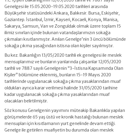
T.C. İçişleri Bakanlığının 12/05/2020 tarihli ve 7887 sayılı
Genelgesi ile 15.05.2020-19.05.2020 tarihleri arasında
Büyükşehir statüsündeki Ankara, Balıkesir. Bursa, Eskişehir,
Gaziantep. İstanbul, İzmir, Kayseri, Kocaeli, Konya, Manisa,
Sakarya, Samsun, Van ve Zonguldak olmak üzere toplam 15
ilimiz sınırlan içinde bulunan vatandaşlarımızın sokağa
çıkmaları kısıtlanmıştır. Anılan Genelge’nin 3 üncü bölümünde
sokağa çıkma yasağından istisna olan kişiler sayılmıştır.
Bu kez. Bakanlığın 13/05/2020 tarihli ek genelgesi ile meslek
mensuplarımız ve bunların yanlarında çalışanlar 12/05/2020
tarihli ve 7887 sayılı Genelgenin “3-İstisna Kapsamında Olan
Kişiler” bölümüne eklenmiş, bunların 15-19 Mayıs 2020
tarihlerinde uygulanacak sokağa çıkma yasaklarından muaf
oldukları ayrıca karar verilmesi halinde 31/05/2020 tarihine
kadar uygulanacak sokağa çıkma yasaklarından muaf
olacakları belirtilmiştir.
Söz konusu Genelgenin yayımını müteakip Bakanlıkla yapılan
görüşmelerde 65 yaş üstü ve kronik hastalığı bulunan meslek
mensupları için kısıtlamanın yurt genelinde devam ettiği.
Genelge ile getirilen muafiyetin bu durumda olan meslek