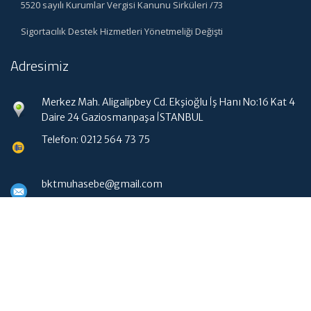
5520 sayılı Kurumlar Vergisi Kanunu Sirküleri /73
Sigortacılık Destek Hizmetleri Yönetmeliği Değişti
Adresimiz
Merkez Mah. Aligalipbey Cd. Ekşioğlu İş Hanı No:16 Kat 4
Daire 24 Gaziosmanpaşa İSTANBUL
Telefon: 0212 564 73 75
bktmuhasebe@gmail.com
Hızlı Menü
Ana Sayfa
Hakkımızda
Hizmetlerimiz
Güncel Mevzuat