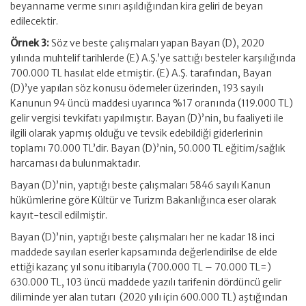
beyanname verme sınırı aşıldığından kira geliri de beyan
edilecektir.
Örnek 3:
Söz ve beste çalışmaları yapan Bayan (D), 2020
yılında muhtelif tarihlerde (E) A.Ş.’ye sattığı besteler karşılığında
700.000 TL hasılat elde etmiştir. (E) A.Ş. tarafından, Bayan
(D)’ye yapılan söz konusu ödemeler üzerinden, 193 sayılı
Kanunun 94 üncü maddesi uyarınca %17 oranında (119.000 TL)
gelir vergisi tevkifatı yapılmıştır. Bayan (D)’nin, bu faaliyeti ile
ilgili olarak yapmış olduğu ve tevsik edebildiği giderlerinin
toplamı 70.000 TL’dir. Bayan (D)’nin, 50.000 TL eğitim/sağlık
harcaması da bulunmaktadır.
Bayan (D)’nin, yaptığı beste çalışmaları 5846 sayılı Kanun
hükümlerine göre Kültür ve Turizm Bakanlığınca eser olarak
kayıt-tescil edilmiştir.
Bayan (D)’nin, yaptığı beste çalışmaları her ne kadar 18 inci
maddede sayılan eserler kapsamında değerlendirilse de elde
ettiği kazanç yıl sonu itibarıyla (700.000 TL – 70.000 TL=)
630.000 TL, 103 üncü maddede yazılı tarifenin dördüncü gelir
diliminde yer alan tutarı (2020 yılı için 600.000 TL) aştığından