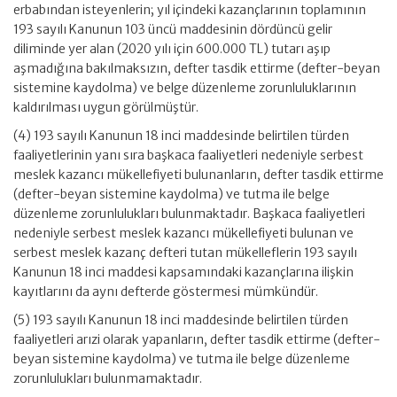
erbabından isteyenlerin; yıl içindeki kazançlarının toplamının
193 sayılı Kanunun 103 üncü maddesinin dördüncü gelir
diliminde yer alan (2020 yılı için 600.000 TL) tutarı aşıp
aşmadığına bakılmaksızın, defter tasdik ettirme (defter-beyan
sistemine kaydolma) ve belge düzenleme zorunluluklarının
kaldırılması uygun görülmüştür.
(4) 193 sayılı Kanunun 18 inci maddesinde belirtilen türden
faaliyetlerinin yanı sıra başkaca faaliyetleri nedeniyle serbest
meslek kazancı mükellefiyeti bulunanların, defter tasdik ettirme
(defter-beyan sistemine kaydolma) ve tutma ile belge
düzenleme zorunlulukları bulunmaktadır. Başkaca faaliyetleri
nedeniyle serbest meslek kazancı mükellefiyeti bulunan ve
serbest meslek kazanç defteri tutan mükelleflerin 193 sayılı
Kanunun 18 inci maddesi kapsamındaki kazançlarına ilişkin
kayıtlarını da aynı defterde göstermesi mümkündür.
(5) 193 sayılı Kanunun 18 inci maddesinde belirtilen türden
faaliyetleri arızi olarak yapanların, defter tasdik ettirme (defter-
beyan sistemine kaydolma) ve tutma ile belge düzenleme
zorunlulukları bulunmamaktadır.