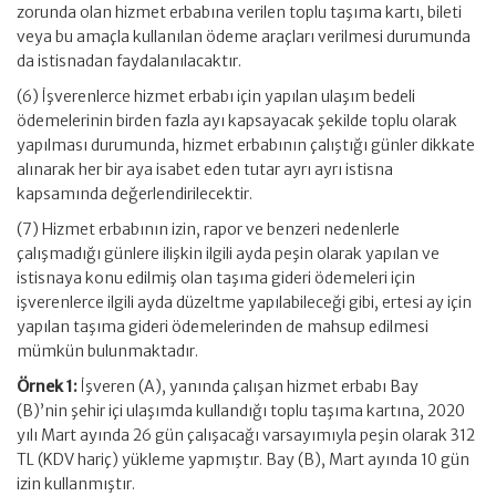
zorunda olan hizmet erbabına verilen toplu taşıma kartı, bileti
veya bu amaçla kullanılan ödeme araçları verilmesi durumunda
da istisnadan faydalanılacaktır.
(6) İşverenlerce hizmet erbabı için yapılan ulaşım bedeli
ödemelerinin birden fazla ayı kapsayacak şekilde toplu olarak
yapılması durumunda, hizmet erbabının çalıştığı günler dikkate
alınarak her bir aya isabet eden tutar ayrı ayrı istisna
kapsamında değerlendirilecektir.
(7) Hizmet erbabının izin, rapor ve benzeri nedenlerle
çalışmadığı günlere ilişkin ilgili ayda peşin olarak yapılan ve
istisnaya konu edilmiş olan taşıma gideri ödemeleri için
işverenlerce ilgili ayda düzeltme yapılabileceği gibi, ertesi ay için
yapılan taşıma gideri ödemelerinden de mahsup edilmesi
mümkün bulunmaktadır.
Örnek 1:
İşveren (A), yanında çalışan hizmet erbabı Bay
(B)’nin şehir içi ulaşımda kullandığı toplu taşıma kartına, 2020
yılı Mart ayında 26 gün çalışacağı varsayımıyla peşin olarak 312
TL (KDV hariç) yükleme yapmıştır. Bay (B), Mart ayında 10 gün
izin kullanmıştır.