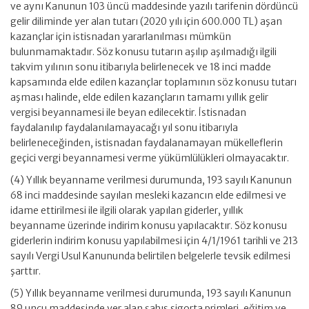
ve aynı Kanunun 103 üncü maddesinde yazılı tarifenin dördüncü
gelir diliminde yer alan tutarı (2020 yılı için 600.000 TL) aşan
kazançlar için istisnadan yararlanılması mümkün
bulunmamaktadır. Söz konusu tutarın aşılıp aşılmadığı ilgili
takvim yılının sonu itibarıyla belirlenecek ve 18 inci madde
kapsamında elde edilen kazançlar toplamının söz konusu tutarı
aşması halinde, elde edilen kazançların tamamı yıllık gelir
vergisi beyannamesi ile beyan edilecektir. İstisnadan
faydalanılıp faydalanılamayacağı yıl sonu itibarıyla
belirleneceğinden, istisnadan faydalanamayan mükelleflerin
geçici vergi beyannamesi verme yükümlülükleri olmayacaktır.
(4) Yıllık beyanname verilmesi durumunda, 193 sayılı Kanunun
68 inci maddesinde sayılan mesleki kazancın elde edilmesi ve
idame ettirilmesi ile ilgili olarak yapılan giderler, yıllık
beyanname üzerinde indirim konusu yapılacaktır. Söz konusu
giderlerin indirim konusu yapılabilmesi için 4/1/1961 tarihli ve 213
sayılı Vergi Usul Kanununda belirtilen belgelerle tevsik edilmesi
şarttır.
(5) Yıllık beyanname verilmesi durumunda, 193 sayılı Kanunun
89 uncu maddesinde yer alan şahıs sigorta primleri, eğitim ve