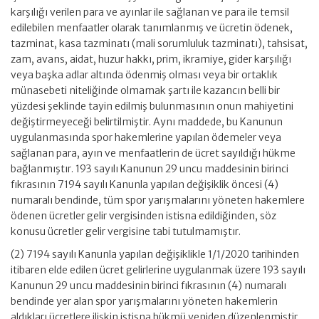
karşılığı verilen para ve ayınlar ile sağlanan ve para ile temsil
edilebilen menfaatler olarak tanımlanmış ve ücretin ödenek,
tazminat, kasa tazminatı (mali sorumluluk tazminatı), tahsisat,
zam, avans, aidat, huzur hakkı, prim, ikramiye, gider karşılığı
veya başka adlar altında ödenmiş olması veya bir ortaklık
münasebeti niteliğinde olmamak şartı ile kazancın belli bir
yüzdesi şeklinde tayin edilmiş bulunmasının onun mahiyetini
değiştirmeyeceği belirtilmiştir. Aynı maddede, bu Kanunun
uygulanmasında spor hakemlerine yapılan ödemeler veya
sağlanan para, ayın ve menfaatlerin de ücret sayıldığı hükme
bağlanmıştır. 193 sayılı Kanunun 29 uncu maddesinin birinci
fıkrasının 7194 sayılı Kanunla yapılan değişiklik öncesi (4)
numaralı bendinde, tüm spor yarışmalarını yöneten hakemlere
ödenen ücretler gelir vergisinden istisna edildiğinden, söz
konusu ücretler gelir vergisine tabi tutulmamıştır.
(2) 7194 sayılı Kanunla yapılan değişiklikle 1/1/2020 tarihinden
itibaren elde edilen ücret gelirlerine uygulanmak üzere 193 sayılı
Kanunun 29 uncu maddesinin birinci fıkrasının (4) numaralı
bendinde yer alan spor yarışmalarını yöneten hakemlerin
aldıkları ücretlere ilişkin istisna hükmü yeniden düzenlenmiştir.