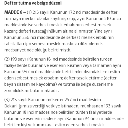
Defter tutma ve belge düzeni
MADDE 6 –
(1) 213 sayılı Kanunun 172 nci maddesinde defter
tutmaya mecbur olanlar sayılmış olup, aynı Kanunun 210 uncu
maddesinde ise serbest meslek erbabının serbest meslek
kazanç defteri tutacağı hüküm altına alınmıştır. Yine aynı
Kanunun 236 ncı maddesinde de serbest meslek erbabının
tahsilatları için serbest meslek makbuzu düzenlemek
mecburiyetinde olduğu belirtilmiştir.
(2) 193 sayılı Kanunun 18 inci maddesinde belirtilen türden
faaliyetlerde bulunan ve eserlerini kısmen veya tamamen aynı
Kanunun 94 üncü maddesinde belirtilenler dışındakilere teslim
eden serbest meslek erbabının; defter tasdik ettirme (defter-
beyan sistemine kaydolma) ve tutma ile belge düzenleme
zorunlulukları bulunmaktadır.
(3) 213 sayılı Kanunun mükerrer 257 nci maddesinin
Bakanlığımıza verdiği yetkiye istinaden, münhasıran 193 sayılı
Kanunun 18 inci maddesinde belirtilen türden faaliyetlerde
bulunan ve eserlerini sadece aynı Kanunun 94 üncü maddesinde
belirtilen kişi ve kurumlara teslim eden serbest meslek