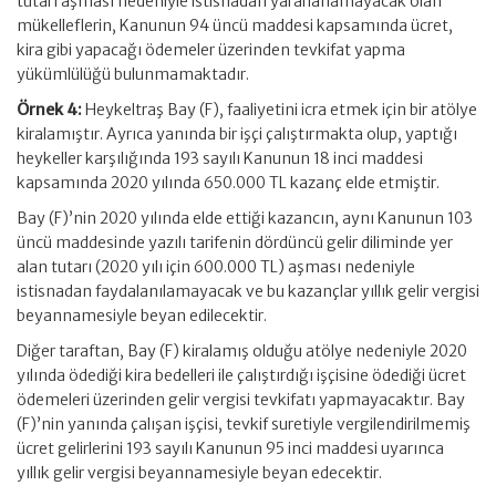
tutarı aşması nedeniyle istisnadan yararlanamayacak olan
mükelleflerin, Kanunun 94 üncü maddesi kapsamında ücret,
kira gibi yapacağı ödemeler üzerinden tevkifat yapma
yükümlülüğü bulunmamaktadır.
Örnek 4:
Heykeltraş Bay (F), faaliyetini icra etmek için bir atölye
kiralamıştır. Ayrıca yanında bir işçi çalıştırmakta olup, yaptığı
heykeller karşılığında 193 sayılı Kanunun 18 inci maddesi
kapsamında 2020 yılında 650.000 TL kazanç elde etmiştir.
Bay (F)’nin 2020 yılında elde ettiği kazancın, aynı Kanunun 103
üncü maddesinde yazılı tarifenin dördüncü gelir diliminde yer
alan tutarı (2020 yılı için 600.000 TL) aşması nedeniyle
istisnadan faydalanılamayacak ve bu kazançlar yıllık gelir vergisi
beyannamesiyle beyan edilecektir.
Diğer taraftan, Bay (F) kiralamış olduğu atölye nedeniyle 2020
yılında ödediği kira bedelleri ile çalıştırdığı işçisine ödediği ücret
ödemeleri üzerinden gelir vergisi tevkifatı yapmayacaktır. Bay
(F)’nin yanında çalışan işçisi, tevkif suretiyle vergilendirilmemiş
ücret gelirlerini 193 sayılı Kanunun 95 inci maddesi uyarınca
yıllık gelir vergisi beyannamesiyle beyan edecektir.