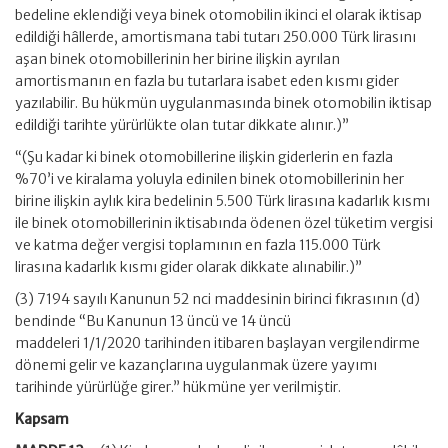
bedeline eklendiği veya binek otomobilin ikinci el olarak iktisap
edildiği hâllerde, amortismana tabi tutarı 250.000 Türk lirasını
aşan binek otomobillerinin her birine ilişkin ayrılan
amortismanın en fazla bu tutarlara isabet eden kısmı gider
yazılabilir. Bu hükmün uygulanmasında binek otomobilin iktisap
edildiği tarihte yürürlükte olan tutar dikkate alınır.)”
“(Şu kadar ki binek otomobillerine ilişkin giderlerin en fazla
%70’i ve kiralama yoluyla edinilen binek otomobillerinin her
birine ilişkin aylık kira bedelinin 5.500 Türk lirasına kadarlık kısmı
ile binek otomobillerinin iktisabında ödenen özel tüketim vergisi
ve katma değer vergisi toplamının en fazla 115.000 Türk
lirasına kadarlık kısmı gider olarak dikkate alınabilir.)”
(3) 7194 sayılı Kanunun 52 nci maddesinin birinci fıkrasının (d)
bendinde “Bu Kanunun 13 üncü ve 14 üncü
maddeleri 1/1/2020 tarihinden itibaren başlayan vergilendirme
dönemi gelir ve kazançlarına uygulanmak üzere yayımı
tarihinde yürürlüğe girer.” hükmüne yer verilmiştir.
Kapsam