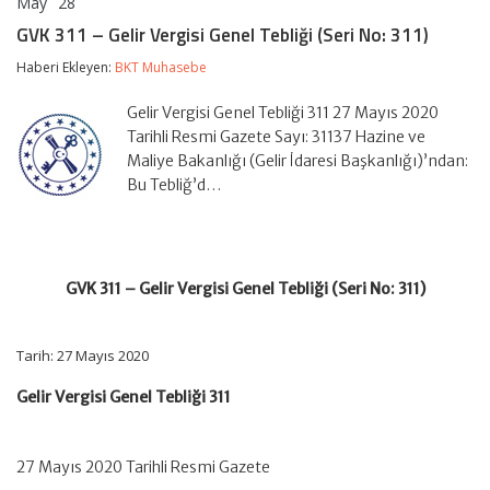
May
28
GVK
yorumlar kapalı
311
GVK 311 – Gelir Vergisi Genel Tebliği (Seri No: 311)
–
Gelir
Haberi Ekleyen:
BKT Muhasebe
Vergisi
Genel
Gelir Vergisi Genel Tebliği 311 27 Mayıs 2020
Tebliği
(Seri
Tarihli Resmi Gazete Sayı: 31137 Hazine ve
No:
Maliye Bakanlığı (Gelir İdaresi Başkanlığı)’ndan:
311)
Bu Tebliğ’d…
için
GVK 311 – Gelir Vergisi Genel Tebliği (Seri No: 311)
Tarih: 27 Mayıs 2020
Gelir Vergisi Genel Tebliği 311
27 Mayıs 2020 Tarihli Resmi Gazete