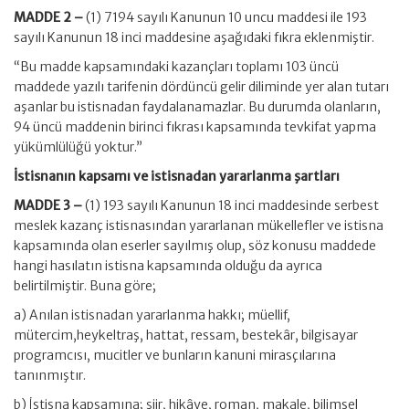
MADDE 2 –
(1) 7194 sayılı Kanunun 10 uncu maddesi ile 193
sayılı Kanunun 18 inci maddesine aşağıdaki fıkra eklenmiştir.
“Bu madde kapsamındaki kazançları toplamı 103 üncü
maddede yazılı tarifenin dördüncü gelir diliminde yer alan tutarı
aşanlar bu istisnadan faydalanamazlar. Bu durumda olanların,
94 üncü maddenin birinci fıkrası kapsamında tevkifat yapma
yükümlülüğü yoktur.”
İstisnanın kapsamı ve istisnadan yararlanma şartları
MADDE 3 –
(1) 193 sayılı Kanunun 18 inci maddesinde serbest
meslek kazanç istisnasından yararlanan mükellefler ve istisna
kapsamında olan eserler sayılmış olup, söz konusu maddede
hangi hasılatın istisna kapsamında olduğu da ayrıca
belirtilmiştir. Buna göre;
a) Anılan istisnadan yararlanma hakkı; müellif,
mütercim,heykeltraş, hattat, ressam, bestekâr, bilgisayar
programcısı, mucitler ve bunların kanuni mirasçılarına
tanınmıştır.
b) İstisna kapsamına; şiir, hikâye, roman, makale, bilimsel