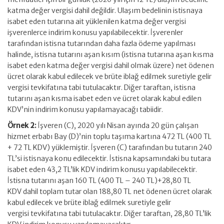
katma değer vergisi dahil değildir. Ulaşım bedelinin istisnaya
isabet eden tutarına ait yüklenilen katma değer vergisi
işverenlerce indirim konusu yapılabilecektir. İşverenler
tarafından istisna tutarından daha fazla ödeme yapılması
halinde, istisna tutarını aşan kısım (istisna tutarına aşan kısma
isabet eden katma değer vergisi dahil olmak üzere) net ödenen
ücret olarak kabul edilecek ve brüte iblağ edilmek suretiyle gelir
vergisi tevkifatına tabi tutulacaktır. Diğer taraftan, istisna
tutarını aşan kısma isabet eden ve ücret olarak kabul edilen
KDV’nin indirim konusu yapılamayacağı tabiidir.
Örnek 2:
İşveren (C), 2020 yılı Nisan ayında 20 gün çalışan
hizmet erbabı Bay (D)’nin toplu taşıma kartına 472 TL (400 TL
+ 72 TL KDV) yüklemiştir. İşveren (C) tarafından bu tutarın 240
TL’si istisnaya konu edilecektir. İstisna kapsamındaki bu tutara
isabet eden 43,2 TL’lik KDV indirim konusu yapılabilecektir.
İstisna tutarını aşan 160 TL (400 TL – 240 TL)+28,80 TL
KDV dahil toplam tutar olan 188,80 TL net ödenen ücret olarak
kabul edilecek ve brüte iblağ edilmek suretiyle gelir
vergisi tevkifatına tabi tutulacaktır. Diğer taraftan, 28,80 TL’lik