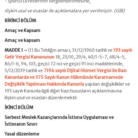
• Sporcu Ücretlerinin Vergilendirilmesine,
ilişkin usul ve esaslar ile açıklamalara yer verilmiştir. (GİB)
BİRİNCİ BÖLÜM
Amaç ve Kapsam
Amaç ve kapsam
MADDE 1 –
(1) Bu Tebliğin amacı; 31/12/1960 tarihli ve
193 sayılı
Gelir Vergisi Kanununun
18, 23/10, 29/4, 40/1-5-7, 68/4-5,
86/1-b, 94, 103, geçici 72 nci ve geçici 91 inci maddelerinde,
5/12/2019 tarihli ve
7194 sayılı Dijital Hizmet Vergisi ile Bazı
Kanunlarda ve 375 Sayılı Kanun Hükmünde Kararnamede
Değişiklik Yapılması Hakkında Kanunla
yapılan değişiklikler ve
193 sayılı Kanunla ilgili diğer bazı hususların açıklanmasına
ilişkin usul ve esasları düzenlemektir.
İKİNCİ BÖLÜM
Serbest Meslek Kazançlarında İstisna Uygulaması ve
İstisnanın Sınırı
Yasal düzenleme