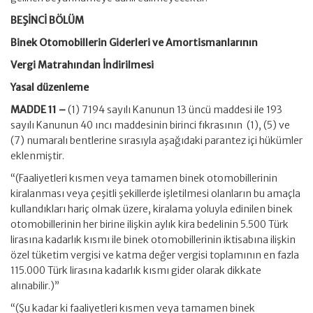
BEŞİNCİ BÖLÜM
Binek Otomobillerin Giderleri ve Amortismanlarının
Vergi Matrahından İndirilmesi
Yasal düzenleme
MADDE 11 –
(1) 7194 sayılı Kanunun 13 üncü maddesi ile 193
sayılı Kanunun 40 ıncı maddesinin birinci fıkrasının (1), (5) ve
(7) numaralı bentlerine sırasıyla aşağıdaki parantez içi hükümler
eklenmiştir.
“(Faaliyetleri kısmen veya tamamen binek otomobillerinin
kiralanması veya çeşitli şekillerde işletilmesi olanların bu amaçla
kullandıkları hariç olmak üzere, kiralama yoluyla edinilen binek
otomobillerinin her birine ilişkin aylık kira bedelinin 5.500 Türk
lirasına kadarlık kısmı ile binek otomobillerinin iktisabına ilişkin
özel tüketim vergisi ve katma değer vergisi toplamının en fazla
115.000 Türk lirasına kadarlık kısmı gider olarak dikkate
alınabilir.)”
“(Şu kadar ki faaliyetleri kısmen veya tamamen binek