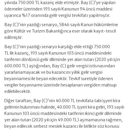
yılında 750.000 TL kazanç elde etmiştir. Bay (C)’ye yapılan
ödemeler üzerinden 193 sayılı Kanunun 94 üncü maddesi
uyarınca %17 oranında gelir vergisi tevkifatı yapılmıştır.
Bay (C)’nin yazdığı senaryo, 5846 sayılı Kanun hükümlerine
göre Kültür ve Turizm Bakanlığınca eser olarak kayıt-tescil
edilmiştir.
Bay (C)’nin yazdığı senaryo karşılığı elde ettiği 750.000
TL lik kazanç, 193 sayılı Kanunun 103 üncü maddesindeki
tarifenin dördüncü gelir diliminde yer alan tutarı (2020 yılı için
600.000 TL) aştığından, Bay (C) gelir vergisi istisnasından
yararlanamayacak ve bu kazancını yıllık gelir vergisi
beyannamesi ile beyan edecektir. Tevkif suretiyle ödenen
vergiler beyanname üzerinde hesaplanan vergiden mahsup
edilebilecektir.
Diğer taraftan, Bay (C)’nin 40.000 TL tevkifata tabi işyeri kira
gelirinin bulunması halinde, 40.000 TL işyeri kira geliri, 193 sayılı
Kanunun 103 üncü maddesindeki tarifenin ikinci gelir diliminde
yer alan tutarı (2020 yılı için 49.000 TL) aşmamasına rağmen,
beyan edilecek serbest meslek kazancı ile birlikte söz konusu