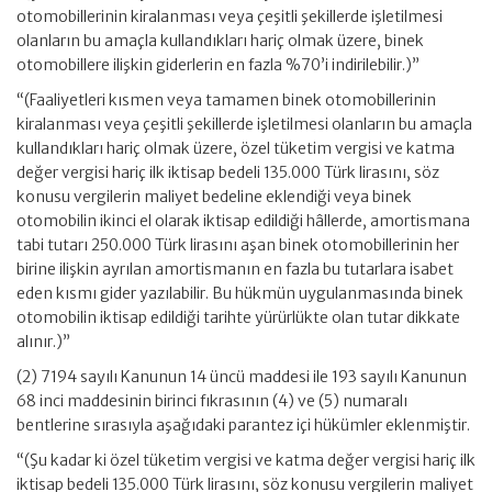
otomobillerinin kiralanması veya çeşitli şekillerde işletilmesi
olanların bu amaçla kullandıkları hariç olmak üzere, binek
otomobillere ilişkin giderlerin en fazla %70’i indirilebilir.)”
“(Faaliyetleri kısmen veya tamamen binek otomobillerinin
kiralanması veya çeşitli şekillerde işletilmesi olanların bu amaçla
kullandıkları hariç olmak üzere, özel tüketim vergisi ve katma
değer vergisi hariç ilk iktisap bedeli 135.000 Türk lirasını, söz
konusu vergilerin maliyet bedeline eklendiği veya binek
otomobilin ikinci el olarak iktisap edildiği hâllerde, amortismana
tabi tutarı 250.000 Türk lirasını aşan binek otomobillerinin her
birine ilişkin ayrılan amortismanın en fazla bu tutarlara isabet
eden kısmı gider yazılabilir. Bu hükmün uygulanmasında binek
otomobilin iktisap edildiği tarihte yürürlükte olan tutar dikkate
alınır.)”
(2) 7194 sayılı Kanunun 14 üncü maddesi ile 193 sayılı Kanunun
68 inci maddesinin birinci fıkrasının (4) ve (5) numaralı
bentlerine sırasıyla aşağıdaki parantez içi hükümler eklenmiştir.
“(Şu kadar ki özel tüketim vergisi ve katma değer vergisi hariç ilk
iktisap bedeli 135.000 Türk lirasını, söz konusu vergilerin maliyet