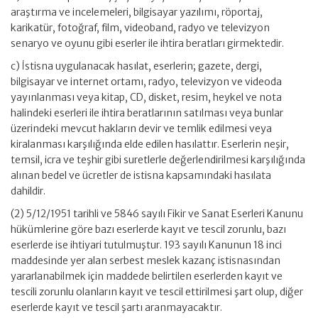
araştırma ve incelemeleri, bilgisayar yazılımı, röportaj,
karikatür, fotoğraf, film, videoband, radyo ve televizyon
senaryo ve oyunu gibi eserler ile ihtira beratları girmektedir.
c) İstisna uygulanacak hasılat, eserlerin; gazete, dergi,
bilgisayar ve internet ortamı, radyo, televizyon ve videoda
yayınlanması veya kitap, CD, disket, resim, heykel ve nota
halindeki eserleri ile ihtira beratlarının satılması veya bunlar
üzerindeki mevcut hakların devir ve temlik edilmesi veya
kiralanması karşılığında elde edilen hasılattır. Eserlerin neşir,
temsil, icra ve teşhir gibi suretlerle değerlendirilmesi karşılığında
alınan bedel ve ücretler de istisna kapsamındaki hasılata
dahildir.
(2) 5/12/1951 tarihli ve 5846 sayılı Fikir ve Sanat Eserleri Kanunu
hükümlerine göre bazı eserlerde kayıt ve tescil zorunlu, bazı
eserlerde ise ihtiyari tutulmuştur. 193 sayılı Kanunun 18 inci
maddesinde yer alan serbest meslek kazanç istisnasından
yararlanabilmek için maddede belirtilen eserlerden kayıt ve
tescili zorunlu olanların kayıt ve tescil ettirilmesi şart olup, diğer
eserlerde kayıt ve tescil şartı aranmayacaktır.