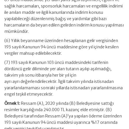
sağlık harcamaları, sponsorluk harcamaları ve engellilik indirimi
ile anılan madde ve ilgili kanunlarında indirim konusu
yapılabileceği düzenlenmiş bağış ve yardımlar gibi bazı
harcamaların da beyan edilen gelirden indirim konusu yapılması
mümkündür.
(6) Yıllık beyanname üzerinden hesaplanan gelir vergisinden
193 sayılı Kanunun 94 üncü maddesine göre yıl içinde kesilen
vergiler mahsup edilebilecektir.
(7) 193 sayılı Kanunun 103 üncü maddesindeki tarifenin
dördüncü gelir diliminde yer alan tutarın aşılıp aşılmadığı,
takvim yılı sonu itibarıyla her bir yıl için
ayrı ayrı değerlendirilecektir. İlgili takvim yılında istisnadan
yararlanılamaması sonraki yıllarda istisnadan yararlanılmasına
engel teşkil etmeyecektir.
Örnek 1:
Ressam (A), 2020 yılında (B) Belediyesine sattığı
resimler karşılığında 240.000 TL kazanç elde etmiştir. (B)
Belediyesi tarafından Ressam (A)’ya yapılan ödeme üzerinden
193 sayılı Kanunun 94 üncü maddesi uyarınca %17 oranında
gelir vergisi tevkifatı yapılmıştır.