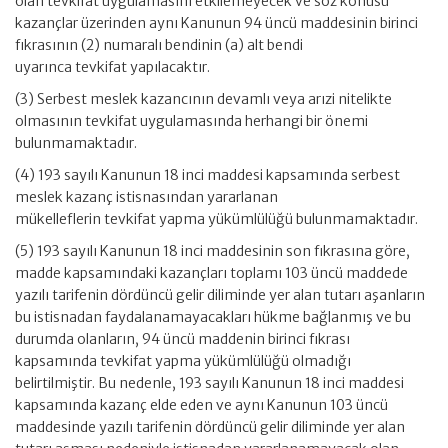
olan tevkifat uygulamasını etkilemeyecek ve söz konusu
kazançlar üzerinden aynı Kanunun 94 üncü maddesinin birinci
fıkrasının (2) numaralı bendinin (a) alt bendi
uyarınca tevkifat yapılacaktır.
(3) Serbest meslek kazancının devamlı veya arızi nitelikte
olmasının tevkifat uygulamasında herhangi bir önemi
bulunmamaktadır.
(4) 193 sayılı Kanunun 18 inci maddesi kapsamında serbest
meslek kazanç istisnasından yararlanan
mükelleflerin tevkifat yapma yükümlülüğü bulunmamaktadır.
(5) 193 sayılı Kanunun 18 inci maddesinin son fıkrasına göre,
madde kapsamındaki kazançları toplamı 103 üncü maddede
yazılı tarifenin dördüncü gelir diliminde yer alan tutarı aşanların
bu istisnadan faydalanamayacakları hükme bağlanmış ve bu
durumda olanların, 94 üncü maddenin birinci fıkrası
kapsamında tevkifat yapma yükümlülüğü olmadığı
belirtilmiştir. Bu nedenle, 193 sayılı Kanunun 18 inci maddesi
kapsamında kazanç elde eden ve aynı Kanunun 103 üncü
maddesinde yazılı tarifenin dördüncü gelir diliminde yer alan