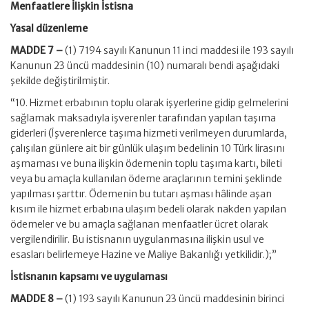
Menfaatlere İlişkin İstisna
Yasal düzenleme
MADDE 7 –
(1) 7194 sayılı Kanunun 11 inci maddesi ile 193 sayılı
Kanunun 23 üncü maddesinin (10) numaralı bendi aşağıdaki
şekilde değiştirilmiştir.
“10. Hizmet erbabının toplu olarak işyerlerine gidip gelmelerini
sağlamak maksadıyla işverenler tarafından yapılan taşıma
giderleri (İşverenlerce taşıma hizmeti verilmeyen durumlarda,
çalışılan günlere ait bir günlük ulaşım bedelinin 10 Türk lirasını
aşmaması ve buna ilişkin ödemenin toplu taşıma kartı, bileti
veya bu amaçla kullanılan ödeme araçlarının temini şeklinde
yapılması şarttır. Ödemenin bu tutarı aşması hâlinde aşan
kısım ile hizmet erbabına ulaşım bedeli olarak nakden yapılan
ödemeler ve bu amaçla sağlanan menfaatler ücret olarak
vergilendirilir. Bu istisnanın uygulanmasına ilişkin usul ve
esasları belirlemeye Hazine ve Maliye Bakanlığı yetkilidir.);”
İstisnanın kapsamı ve uygulaması
MADDE 8 –
(1) 193 sayılı Kanunun 23 üncü maddesinin birinci