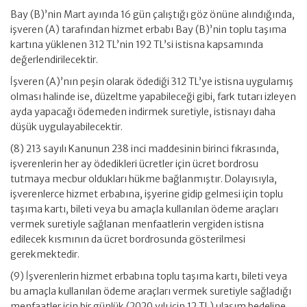
Bay (B)’nin Mart ayında 16 gün çalıştığı göz önüne alındığında,
işveren (A) tarafından hizmet erbabı Bay (B)’nin toplu taşıma
kartına yüklenen 312 TL’nin 192 TL’si istisna kapsamında
değerlendirilecektir.
İşveren (A)’nın peşin olarak ödediği 312 TL’ye istisna uygulamış
olması halinde ise, düzeltme yapabileceği gibi, fark tutarı izleyen
ayda yapacağı ödemeden indirmek suretiyle, istisnayı daha
düşük uygulayabilecektir.
(8) 213 sayılı Kanunun 238 inci maddesinin birinci fıkrasında,
işverenlerin her ay ödedikleri ücretler için ücret bordrosu
tutmaya mecbur oldukları hükme bağlanmıştır. Dolayısıyla,
işverenlerce hizmet erbabına, işyerine gidip gelmesi için toplu
taşıma kartı, bileti veya bu amaçla kullanılan ödeme araçları
vermek suretiyle sağlanan menfaatlerin vergiden istisna
edilecek kısmının da ücret bordrosunda gösterilmesi
gerekmektedir.
(9) İşverenlerin hizmet erbabına toplu taşıma kartı, bileti veya
bu amaçla kullanılan ödeme araçları vermek suretiyle sağladığı
menfaatler için bir günlük (2020 yılı için 12 TL) ulaşım bedeline