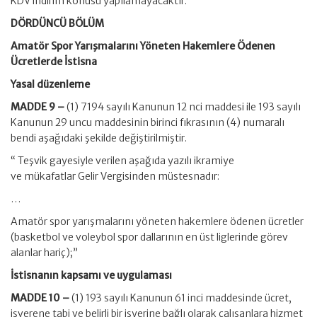
KDV indirim konusu yapılamayacaktır.
DÖRDÜNCÜ BÖLÜM
Amatör Spor Yarışmalarını Yöneten Hakemlere Ödenen
Ücretlerde İstisna
Yasal düzenleme
MADDE 9 –
(1) 7194 sayılı Kanunun 12 nci maddesi ile 193 sayılı
Kanunun 29 uncu maddesinin birinci fıkrasının (4) numaralı
bendi aşağıdaki şekilde değiştirilmiştir.
“ Teşvik gayesiyle verilen aşağıda yazılı ikramiye
ve mükafatlar Gelir Vergisinden müstesnadır:
…
Amatör spor yarışmalarını yöneten hakemlere ödenen ücretler
(basketbol ve voleybol spor dallarının en üst liglerinde görev
alanlar hariç);”
İstisnanın kapsamı ve uygulaması
MADDE 10 –
(1) 193 sayılı Kanunun 61 inci maddesinde ücret,
işverene tabi ve belirli bir işyerine bağlı olarak çalışanlara hizmet