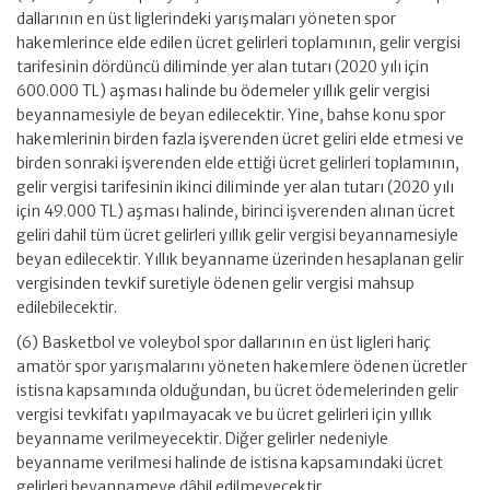
dallarının en üst liglerindeki yarışmaları yöneten spor
hakemlerince elde edilen ücret gelirleri toplamının, gelir vergisi
tarifesinin dördüncü diliminde yer alan tutarı (2020 yılı için
600.000 TL) aşması halinde bu ödemeler yıllık gelir vergisi
beyannamesiyle de beyan edilecektir. Yine, bahse konu spor
hakemlerinin birden fazla işverenden ücret geliri elde etmesi ve
birden sonraki işverenden elde ettiği ücret gelirleri toplamının,
gelir vergisi tarifesinin ikinci diliminde yer alan tutarı (2020 yılı
için 49.000 TL) aşması halinde, birinci işverenden alınan ücret
geliri dahil tüm ücret gelirleri yıllık gelir vergisi beyannamesiyle
beyan edilecektir. Yıllık beyanname üzerinden hesaplanan gelir
vergisinden tevkif suretiyle ödenen gelir vergisi mahsup
edilebilecektir.
(6) Basketbol ve voleybol spor dallarının en üst ligleri hariç
amatör spor yarışmalarını yöneten hakemlere ödenen ücretler
istisna kapsamında olduğundan, bu ücret ödemelerinden gelir
vergisi tevkifatı yapılmayacak ve bu ücret gelirleri için yıllık
beyanname verilmeyecektir. Diğer gelirler nedeniyle
beyanname verilmesi halinde de istisna kapsamındaki ücret
gelirleri beyannameye dâhil edilmeyecektir.