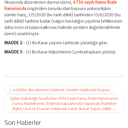
fıkrasında düzenlenen durma süresi,
4734 sayılı Kamu İhale
Kanununda
öngörülen zorunlu idari başvuru yoluna ilişkin
süreler hariç, 1/5/2020 (bu tarih dâhil) tarihinden 15/6/2020 (bu
tarih dâhil) tarihine kadar (salgın hastalığın yayılma tehlikesinin
daha önce ortadan kalkması halinde yeniden değerlendirilmek
üzere) uzatılmıştır.
MADDE 2
– (1) Bu Karar yayımı tarihinde yürürlüğe girer.
MADDE 3
– (1) Bu Karar hükümlerini Cumhurbaşkanı yürütür.
Post
←
e-Defter Beratlarının Yükleme Süreleri Hakkında Duyuru
navigation
İçişleri Bakanlığı Tarafından 4734 Sayılı Kamu İhale Kanununun
3 üncü Maddesinin (f) Bendi Kapsamında Yapılacak İhalelere
İlişkin Usul ve Esaslar Hakkında Karar (Karar Sayısı: 2483)
→
Son Haberler