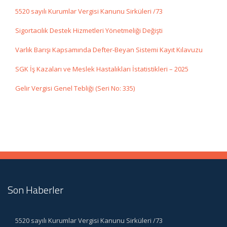
5520 sayılı Kurumlar Vergisi Kanunu Sirküleri /73
Sigortacılık Destek Hizmetleri Yönetmeliği Değişti
Varlık Barışı Kapsamında Defter-Beyan Sistemi Kayıt Kılavuzu
SGK İş Kazaları ve Meslek Hastalıkları İstatistikleri – 2025
Gelir Vergisi Genel Tebliği (Seri No: 335)
Son Haberler
5520 sayılı Kurumlar Vergisi Kanunu Sirküleri /73