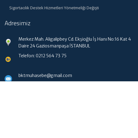
Sigortacılık Destek Hizmetleri Yönetmeliği Değişti
Adresimiz
Merkez Mah. Aligalipbey Cd. Ekşioğlu İş Hanı No:16 Kat 4
Daire 24 Gaziosmanpaşa İSTANBUL
Telefon: 0212 564 73 75
bktmuhasebe@gmail.com
Hızlı Menü
Ana Sayfa
Hakkımızda
Hizmetlerimiz
Güncel Mevzuat
WebMail Erişim