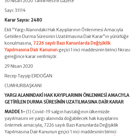
30 Nisan 2020 Tarihli Resmi Gazete
Sayı: 31114
Karar Sayısı: 2480
Ekli “Yargı Alanındaki Hak Kayıplarının Önlenmesi Amacıyla
Getirilen Durma Süresinin Uzatılmasına Dair Karar”ın yürürlüğe
konulmasına,
7226 sayılı Bazı Kanunlarda Değişiklik
Yapılmasına Dair Kanunun
geçici 1 inci maddesinin birinci fıkrası
gereğince karar verilmiştir.
29 Nisan 2020
Recep Tayyip ERDOĞAN
CUMHURBAŞKANI
YARGI ALANINDAKİ HAK KAYIPLARININ ÖNLENMESİ AMACIYLA
GETİRİLEN DURMA SÜRESİNİN UZATILMASINA DAİR KARAR
MADDE 1-
(1) Covid-19 salgın hastalığının ülkemizde
yayılmasını ve yargı alanında doğabilecek hak kayıplarını
önlemek amacıyla; 7226 sayılı Bazı Kanunlarda Değişiklik
Yapılmasına Dair Kanunun geçici 1 inci maddesinin birinci