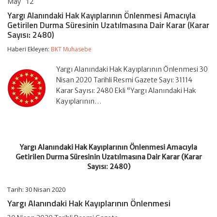
May
12
Yargı
yorumlar kapalı
Alanındaki
Yargı Alanındaki Hak Kayıplarının Önlenmesi Amacıyla
Hak
Getirilen Durma Süresinin Uzatılmasına Dair Karar (Karar
Kayıplarının
Sayısı: 2480)
Önlenmesi
Amacıyla
Haberi Ekleyen:
BKT Muhasebe
Getirilen
Durma
Süresinin
Yargı Alanındaki Hak Kayıplarının Önlenmesi 30
Uzatılmasına
Nisan 2020 Tarihli Resmi Gazete Sayı: 31114
Dair
Karar Sayısı: 2480 Ekli “Yargı Alanındaki Hak
Karar
(Karar
Kayıplarının…
Sayısı:
2480)
için
Yargı Alanındaki Hak Kayıplarının Önlenmesi Amacıyla
Getirilen Durma Süresinin Uzatılmasına Dair Karar (Karar
Sayısı: 2480)
Tarih: 30 Nisan 2020
Yargı Alanındaki Hak Kayıplarının Önlenmesi