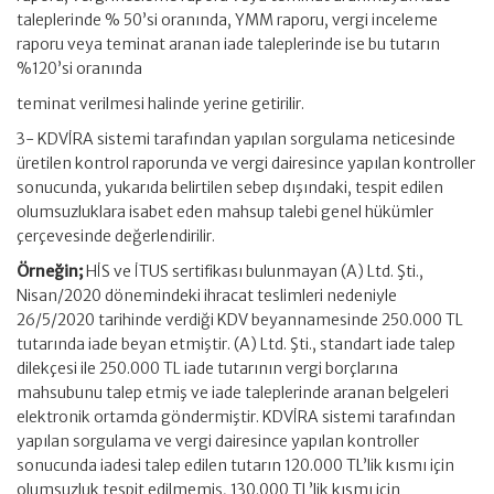
taleplerinde % 50’si oranında, YMM raporu, vergi inceleme
raporu veya teminat aranan iade taleplerinde ise bu tutarın
%120’si oranında
teminat verilmesi halinde yerine getirilir.
3- KDVİRA sistemi tarafından yapılan sorgulama neticesinde
üretilen kontrol raporunda ve vergi dairesince yapılan kontroller
sonucunda, yukarıda belirtilen sebep dışındaki, tespit edilen
olumsuzluklara isabet eden mahsup talebi genel hükümler
çerçevesinde değerlendirilir.
Örneğin;
HİS ve İTUS sertifikası bulunmayan (A) Ltd. Şti.,
Nisan/2020 dönemindeki ihracat teslimleri nedeniyle
26/5/2020 tarihinde verdiği KDV beyannamesinde 250.000 TL
tutarında iade beyan etmiştir. (A) Ltd. Şti., standart iade talep
dilekçesi ile 250.000 TL iade tutarının vergi borçlarına
mahsubunu talep etmiş ve iade taleplerinde aranan belgeleri
elektronik ortamda göndermiştir. KDVİRA sistemi tarafından
yapılan sorgulama ve vergi dairesince yapılan kontroller
sonucunda iadesi talep edilen tutarın 120.000 TL’lik kısmı için
olumsuzluk tespit edilmemiş, 130.000 TL’lik kısmı için