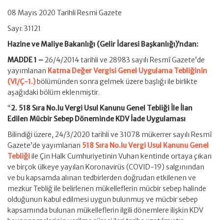
08 Mayıs 2020 Tarihli Resmi Gazete
Sayı: 31121
Hazine ve Maliye Bakanlığı (Gelir İdaresi Başkanlığı)’ndan:
MADDE 1 –
26/4/2014 tarihli ve 28983 sayılı Resmî Gazete’de
yayımlanan
Katma Değer Vergisi Genel Uygulama Tebliğinin
(VI/Ç-1.)
bölümünden sonra gelmek üzere başlığı ile birlikte
aşağıdaki bölüm eklenmiştir.
“
2. 518 Sıra No.lu Vergi Usul Kanunu Genel Tebliği İle İlan
Edilen Mücbir Sebep Döneminde KDV İade Uygulaması
Bilindiği üzere, 24/3/2020 tarihli ve 31078 mükerrer sayılı Resmî
Gazete’de yayımlanan
518 Sıra No.lu Vergi Usul Kanunu Genel
Tebliği
ile Çin Halk Cumhuriyetinin Vuhan kentinde ortaya çıkan
ve birçok ülkeye yayılan Koronavirüs (COVID-19) salgınından
ve bu kapsamda alınan tedbirlerden doğrudan etkilenen ve
mezkur Tebliğ ile belirlenen mükelleflerin mücbir sebep halinde
olduğunun kabul edilmesi uygun bulunmuş ve mücbir sebep
kapsamında bulunan mükelleflerin ilgili dönemlere ilişkin KDV