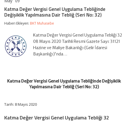
May
09
Katma
yorumlar kapalı
Değer
Katma Değer Vergisi Genel Uygulama Tebliğinde
Vergisi
Değişiklik Yapılmasına Dair Tebliğ (Seri No: 32)
Genel
Uygulama
Haberi Ekleyen:
BKT Muhasebe
Tebliğinde
Değişiklik
Yapılmasına
Katma Değer Vergisi Genel Uygulama Tebliği 32
Dair
08 Mayıs 2020 Tarihli Resmi Gazete Sayı: 31121
Tebliğ
Hazine ve Maliye Bakanlığı (Gelir İdaresi
(Seri
Başkanlığı)’nda…
No:
32)
için
Katma Değer Vergisi Genel Uygulama Tebliğinde Değişiklik
Yapılmasına Dair Tebliğ (Seri No: 32)
Tarih: 8 Mayıs 2020
Katma Değer Vergisi Genel Uygulama Tebliği 32