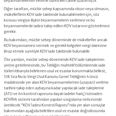
beyannamelerinin verilme süresi ileri tarihe uzatılmıştır.
Diğer taraftan, mücbir sebep kapsamında olsun veya olmasın,
mükelleflerin KDV iade talebinde bulunabilmeleri için, söz
konusu vergiye ilişkin beyannamelerin verilmesi ve bu
beyannamelerde iadesi talep edilen KDV tutarının gösterilmesi
gerekir.
Bu bakımdan, mücbir sebep döneminde de mükellefler ancak
KDV beyannamesi vermek ve gerekli belgeleri vergi dairesine
ibraz etmek suretiyle KDV iade talebinde bulunabilir.
Öte yandan, mücbir sebep döneminde KDV iade taleplerinin
yerine getirilmesinde, bu Tebliğin muhtelif bölümlerinde iade
türleri itibarıyla belirlenen usul ve esaslar korunmakla birlikte,
518 Sıra No.lu Vergi Usul Kanunu Genel Tebliğinin 4 üncü
maddesinde yer alan KDV beyannamelerinin (uzayan) verilme
tarihini takip eden aybaşına kadar yapılacak iade taleplerine
(ATU ve ön kontrol raporuna dayalı iadeler hariç) istinaden
KDVİRA sistemi tarafından yapılan sorgulama neticesinde
üretilecek “KDV İadesi Kontrol Raporu”nda yer alan sonuçlar
bakımından aşağıda belirtilen usul ve esaslar doğrultusunda