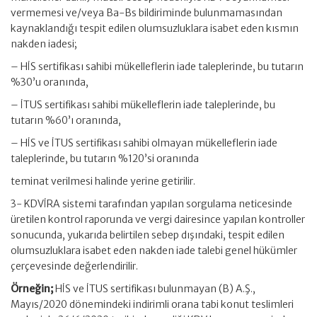
vermemesi ve/veya Ba-Bs bildiriminde bulunmamasından
kaynaklandığı tespit edilen olumsuzluklara isabet eden kısmın
nakden iadesi;
– HİS sertifikası sahibi mükelleflerin iade taleplerinde, bu tutarın
%30’u oranında,
– İTUS sertifikası sahibi mükelleflerin iade taleplerinde, bu
tutarın %60’ı oranında,
– HİS ve İTUS sertifikası sahibi olmayan mükelleflerin iade
taleplerinde, bu tutarın %120’si oranında
teminat verilmesi halinde yerine getirilir.
3- KDVİRA sistemi tarafından yapılan sorgulama neticesinde
üretilen kontrol raporunda ve vergi dairesince yapılan kontroller
sonucunda, yukarıda belirtilen sebep dışındaki, tespit edilen
olumsuzluklara isabet eden nakden iade talebi genel hükümler
çerçevesinde değerlendirilir.
Örneğin;
HİS ve İTUS sertifikası bulunmayan (B) A.Ş.,
Mayıs/2020 dönemindeki indirimli orana tabi konut teslimleri