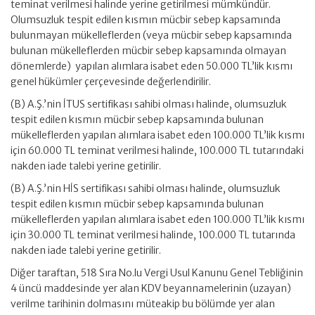
teminat verilmesi halinde yerine getirilmesi mümkündür.
Olumsuzluk tespit edilen kısmın mücbir sebep kapsamında
bulunmayan mükelleflerden (veya mücbir sebep kapsamında
bulunan mükelleflerden mücbir sebep kapsamında olmayan
dönemlerde) yapılan alımlara isabet eden 50.000 TL’lik kısmı
genel hükümler çerçevesinde değerlendirilir.
(B) A.Ş.’nin İTUS sertifikası sahibi olması halinde, olumsuzluk
tespit edilen kısmın mücbir sebep kapsamında bulunan
mükelleflerden yapılan alımlara isabet eden 100.000 TL’lik kısmı
için 60.000 TL teminat verilmesi halinde, 100.000 TL tutarındaki
nakden iade talebi yerine getirilir.
(B) A.Ş.’nin HİS sertifikası sahibi olması halinde, olumsuzluk
tespit edilen kısmın mücbir sebep kapsamında bulunan
mükelleflerden yapılan alımlara isabet eden 100.000 TL’lik kısmı
için 30.000 TL teminat verilmesi halinde, 100.000 TL tutarında
nakden iade talebi yerine getirilir.
Diğer taraftan, 518 Sıra No.lu Vergi Usul Kanunu Genel Tebliğinin
4 üncü maddesinde yer alan KDV beyannamelerinin (uzayan)
verilme tarihinin dolmasını müteakip bu bölümde yer alan