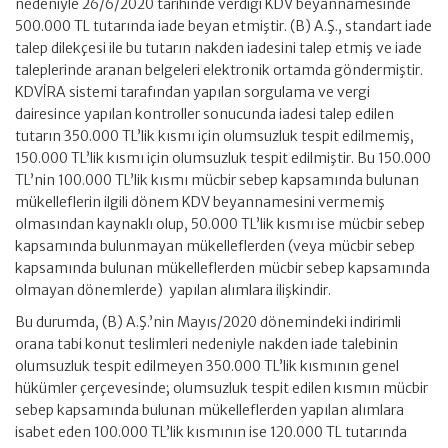
nedeniyle 26/6/2020 tarihinde verdiği KDV beyannamesinde
500.000 TL tutarında iade beyan etmiştir. (B) A.Ş., standart iade
talep dilekçesi ile bu tutarın nakden iadesini talep etmiş ve iade
taleplerinde aranan belgeleri elektronik ortamda göndermiştir.
KDVİRA sistemi tarafından yapılan sorgulama ve vergi
dairesince yapılan kontroller sonucunda iadesi talep edilen
tutarın 350.000 TL’lik kısmı için olumsuzluk tespit edilmemiş,
150.000 TL’lik kısmı için olumsuzluk tespit edilmiştir. Bu 150.000
TL’nin 100.000 TL’lik kısmı mücbir sebep kapsamında bulunan
mükelleflerin ilgili dönem KDV beyannamesini vermemiş
olmasından kaynaklı olup, 50.000 TL’lik kısmı ise mücbir sebep
kapsamında bulunmayan mükelleflerden (veya mücbir sebep
kapsamında bulunan mükelleflerden mücbir sebep kapsamında
olmayan dönemlerde) yapılan alımlara ilişkindir.
Bu durumda, (B) A.Ş.’nin Mayıs/2020 dönemindeki indirimli
orana tabi konut teslimleri nedeniyle nakden iade talebinin
olumsuzluk tespit edilmeyen 350.000 TL’lik kısmının genel
hükümler çerçevesinde; olumsuzluk tespit edilen kısmın mücbir
sebep kapsamında bulunan mükelleflerden yapılan alımlara
isabet eden 100.000 TL’lik kısmının ise 120.000 TL tutarında