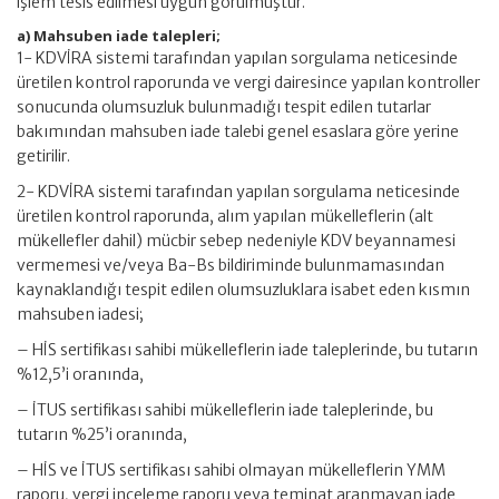
işlem tesis edilmesi uygun görülmüştür.
a) Mahsuben iade talepleri;
1- KDVİRA sistemi tarafından yapılan sorgulama neticesinde
üretilen kontrol raporunda ve vergi dairesince yapılan kontroller
sonucunda olumsuzluk bulunmadığı tespit edilen tutarlar
bakımından mahsuben iade talebi genel esaslara göre yerine
getirilir.
2- KDVİRA sistemi tarafından yapılan sorgulama neticesinde
üretilen kontrol raporunda, alım yapılan mükelleflerin (alt
mükellefler dahil) mücbir sebep nedeniyle KDV beyannamesi
vermemesi ve/veya Ba-Bs bildiriminde bulunmamasından
kaynaklandığı tespit edilen olumsuzluklara isabet eden kısmın
mahsuben iadesi;
– HİS sertifikası sahibi mükelleflerin iade taleplerinde, bu tutarın
%12,5’i oranında,
– İTUS sertifikası sahibi mükelleflerin iade taleplerinde, bu
tutarın %25’i oranında,
– HİS ve İTUS sertifikası sahibi olmayan mükelleflerin YMM
raporu, vergi inceleme raporu veya teminat aranmayan iade