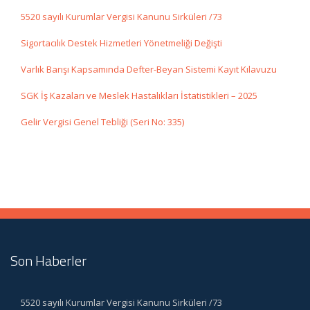
5520 sayılı Kurumlar Vergisi Kanunu Sirküleri /73
Sigortacılık Destek Hizmetleri Yönetmeliği Değişti
Varlık Barışı Kapsamında Defter-Beyan Sistemi Kayıt Kılavuzu
SGK İş Kazaları ve Meslek Hastalıkları İstatistikleri – 2025
Gelir Vergisi Genel Tebliği (Seri No: 335)
Son Haberler
5520 sayılı Kurumlar Vergisi Kanunu Sirküleri /73