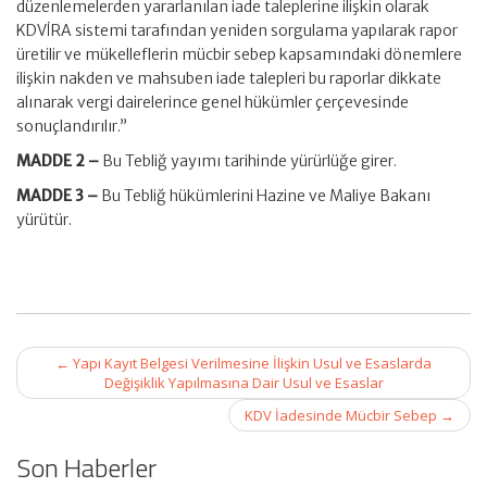
düzenlemelerden yararlanılan iade taleplerine ilişkin olarak
KDVİRA sistemi tarafından yeniden sorgulama yapılarak rapor
üretilir ve mükelleflerin mücbir sebep kapsamındaki dönemlere
ilişkin nakden ve mahsuben iade talepleri bu raporlar dikkate
alınarak vergi dairelerince genel hükümler çerçevesinde
sonuçlandırılır.”
MADDE 2 –
Bu Tebliğ yayımı tarihinde yürürlüğe girer.
MADDE 3 –
Bu Tebliğ hükümlerini Hazine ve Maliye Bakanı
yürütür.
Post
←
Yapı Kayıt Belgesi Verilmesine İlişkin Usul ve Esaslarda
navigation
Değişiklik Yapılmasına Dair Usul ve Esaslar
KDV İadesinde Mücbir Sebep
→
Son Haberler