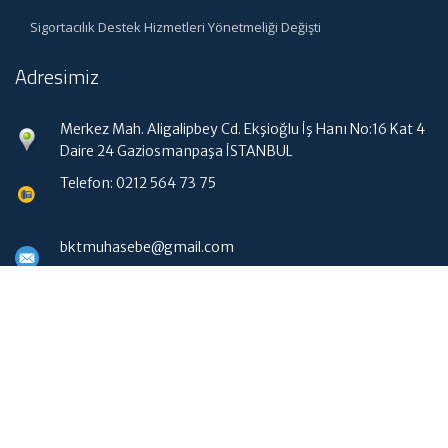
Sigortacılık Destek Hizmetleri Yönetmeliği Değişti
Adresimiz
Merkez Mah. Aligalipbey Cd. Ekşioğlu İş Hanı No:16 Kat 4
Daire 24 Gaziosmanpaşa İSTANBUL
Telefon: 0212 564 73 75
bktmuhasebe@gmail.com
Hızlı Menü
Ana Sayfa
Hakkımızda
Hizmetlerimiz
Güncel Mevzuat
WebMail Erişim