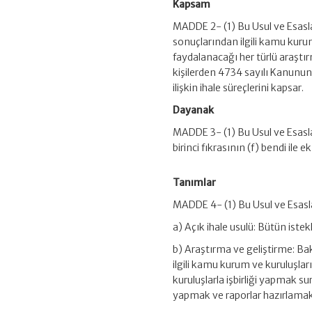
Kapsam
MADDE 2- (1) Bu Usul ve Esasla
sonuçlarından ilgili kamu kurum 
faydalanacağı her türlü araştı
kişilerden 4734 sayılı Kanunu
ilişkin ihale süreçlerini kapsar.
Dayanak
MADDE 3- (1) Bu Usul ve Esasl
birinci fıkrasının (f) bendi ile
Tanımlar
MADDE 4- (1) Bu Usul ve Esasl
a) Açık ihale usulü: Bütün istekli
b) Araştırma ve geliştirme: Ba
ilgili kamu kurum ve kuruluşları
kuruluşlarla işbirliği yapmak s
yapmak ve raporlar hazırlamak ü