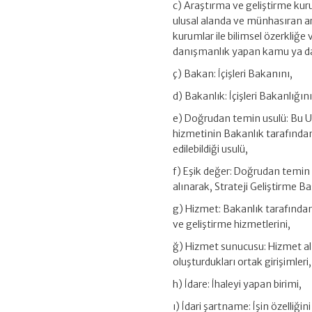
c) Araştırma ve geliştirme ku
ulusal alanda ve münhasıran ar
kurumlar ile bilimsel özerkliğe
danışmanlık yapan kamu ya da öz
ç) Bakan: İçişleri Bakanını,
d) Bakanlık: İçişleri Bakanlığını
e) Doğrudan temin usulü: Bu Us
hizmetinin Bakanlık tarafından 
edilebildiği usulü,
f) Eşik değer: Doğrudan temin 
alınarak, Strateji Geliştirme Ba
g) Hizmet: Bakanlık tarafından
ve geliştirme hizmetlerini,
ğ) Hizmet sunucusu: Hizmet alım
oluşturdukları ortak girişimleri,
h) İdare: İhaleyi yapan birimi,
ı) İdari şartname: İşin özelliğ