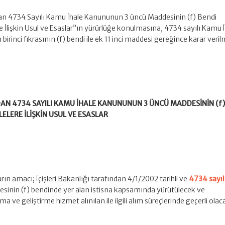
ından 4734 Sayılı Kamu İhale Kanununun 3 üncü Maddesinin (f) Bendi
 İlişkin Usul ve Esaslar”ın yürürlüğe konulmasına, 4734 sayılı Kamu 
inci fıkrasının (f) bendi ile ek 11 inci maddesi gereğince karar verilm
NDAN 4734 SAYILI KAMU İHALE KANUNUNUN 3 ÜNCÜ MADDESİNİN (f)
ELERE İLİŞKİN USUL VE ESASLAR
ın amacı; İçişleri Bakanlığı tarafından 4/1/2002 tarihli ve
4734 sayı
sinin (f) bendinde yer alan istisna kapsamında yürütülecek ve
a ve geliştirme hizmet alınılan ile ilgili alım süreçlerinde geçerli olac