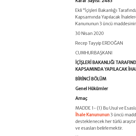
Karar Sayısı: 2483
Hakkında
Karar
Ekli “İçişleri Bakanlığı Taraf
(Karar
Kapsamında Yapılacak İhalelere
Sayısı:
2483)
Kanununun 3 üncü maddesinin bir
için
30 Nisan 2020
Recep Tayyip ERDOĞAN
CUMHURBAŞKANI
İÇİŞLERİ BAKANLIĞI TARAFI
KAPSAMINDA YAPILACAK İHAL
BİRİNCİ BÖLÜM
Genel Hükümler
Amaç
MADDE 1- (1) Bu Usul ve Esaslar
İhale Kanununun
3 üncü madde
desteklenecek her türlü araştırm
ve esasları belirlemektir.