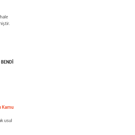
İhale
iştir.
 BENDİ
lı Kamu
ak usul