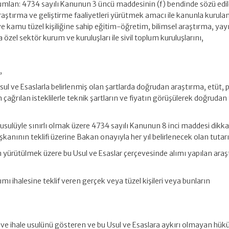
rumlan: 4734 sayılı Kanunun 3 üncü maddesinin (f) bendinde sözü edi
aştırma ve geliştirme faaliyetleri yürütmek amacı ile kanunla kurula
 ve kamu tüzel kişiliğine sahip eğitim-öğretim, bilimsel araştırma, yay
el sektör kurum ve kuruluşları ile sivil toplum kuruluşlarını,
,
ul ve Esaslarla belirlenmiş olan şartlarda doğrudan araştırma, etüt, 
çağrılan isteklilerle teknik şartların ve fiyatın görüşülerek doğruda
usulüyle sınırlı olmak üzere 4734 sayılı Kanunun 8 inci maddesi dikk
şkanının teklifi üzerine Bakan onayıyla her yıl belirlenecek olan tutarı
 yürütülmek üzere bu Usul ve Esaslar çerçevesinde alımı yapılan ara
ı ihalesine teklif veren gerçek veya tüzel kişileri veya bunların
ini ve ihale usulünü gösteren ve bu Usul ve Esaslara aykırı olmayan hük