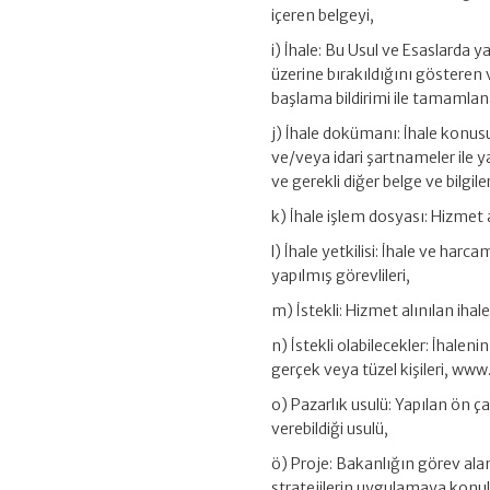
içeren belgeyi,
i) İhale: Bu Usul ve Esaslarda ya
üzerine bırakıldığını gösteren
başlama bildirimi ile tamamlana
j) İhale dokümanı: İhale konusu
ve/veya idari şartnameler ile y
ve gerekli diğer belge ve bilgiler
k) İhale işlem dosyası: Hizmet a
l) İhale yetkilisi: İhale ve ha
yapılmış görevlileri,
m) İstekli: Hizmet alınılan iha
n) İstekli olabilecekler: İhale
gerçek veya tüzel kişileri, ww
o) Pazarlık usulü: Yapılan ön ç
verebildiği usulü,
ö) Proje: Bakanlığın görev ala
stratejilerin uygulamaya konu