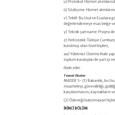
u) Protokol: Hizmet atımlarınd
ü) Sözleşme: Hizmet alımlarınd
v) Teklif: Bu Usul ve Esaslara gö
değerlendirmeye esas belge vey
y) Teknik şartname: Projesi de d
z) Yerli istekli: Türkiye Cumhu
kurulmuş olan tüzel kişileri,
aa) Yüklenici: Üzerine ihale y
toplum kuruluşları ile yurt içi ve
ifade eder.
Temel ilkeler
MADDE 5- (1) Bakanlık, bu Usul
muameleyi, güvenilirliği, gizli
karşılanmasını, kaynakların ve
(2) Ödeneği bulunmayan hiçbir 
İKİNCİ BÖLÜM