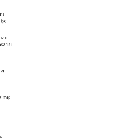
risi
 işe
ümanı
sarısı
vri
 almış
a