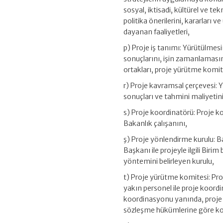
sosyal, iktisadi, kültürel ve t
politika önerilerini, kararlar
dayanan faaliyetleri,
p) Proje iş tanımı: Yürütülmes
sonuçlarını, işin zamanlamasını
ortakları, proje yürütme komite
r) Proje kavramsal çerçevesi:
sonuçları ve tahmini maliyetini
s) Proje koordinatörü: Proje k
Bakanlık çalışanını,
ş) Proje yönlendirme kurulu: B
Başkanı ile projeyle ilgili Bi
yöntemini belirleyen kurulu,
t) Proje yürütme komitesi: Pro
yakın personel ile proje koord
koordinasyonu yanında, proje iş
sözleşme hükümlerine göre ko