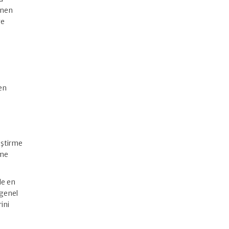
enen
ye
en
iştirme
tme
de en
 genel
ini