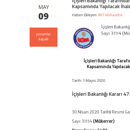
İçişleri Bakanlığı Tarafın
Kapsamında Yapılacak İhalel
MAY
09
Haberi Ekleyen:
BKT Muhasebe
İçişleri Bakanl
Sayı: 31114 (Mü
İçişleri
yorumlar
Bakanlığı
kapalı
Tarafından
4734
Sayılı
Kamu
İçişleri Bakanlığı Tara
İhale
Kapsamında Yapılacak İ
Kanununun
3
üncü
Tarih: 1 Mayıs 2020
Maddesinin
(f)
İçişleri Bakanlığı Kararı 
Bendi
Kapsamında
Yapılacak
İhalelere
30 Nisan 2020 Tarihli Resmi G
İlişkin
Usul
Sayı: 31114
(Mükerrer)
ve
Esaslar