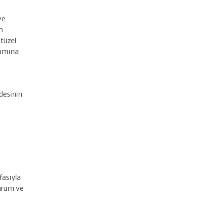
ve
ın
 tüzel
lımına
desinin
fasıyla
kurum ve
r