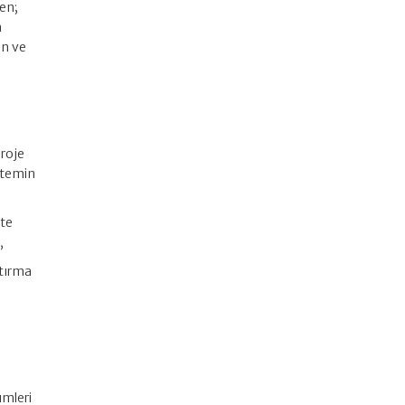
len;
n
ın ve
proje
n temin
ate
,
ştırma
ümleri