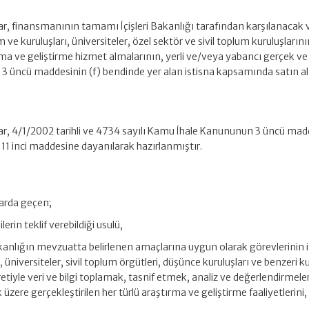
r, finansmanının tamamı İçişleri Bakanlığı tarafından karşılanacak 
ve kuruluşları, üniversiteler, özel sektör ve sivil toplum kuruluşların
rma ve geliştirme hizmet almalarının, yerli ve/veya yabancı gerçek ve
n 3 üncü maddesinin (f) bendinde yer alan istisna kapsamında satın a
ar, 4/1/2002 tarihli ve 4734 sayılı Kamu İhale Kanununun 3 üncü mad
 ek 11 inci maddesine dayanılarak hazırlanmıştır.
arda geçen;
lerin teklif verebildiği usulü,
kanlığın mevzuatta belirlenen amaçlarına uygun olarak görevlerinin i
, üniversiteler, sivil toplum örgütleri, düşünce kuruluşları ve benzeri 
uretiyle veri ve bilgi toplamak, tasnif etmek, analiz ve değerlendirmele
zere gerçekleştirilen her türlü araştırma ve geliştirme faaliyetlerini,