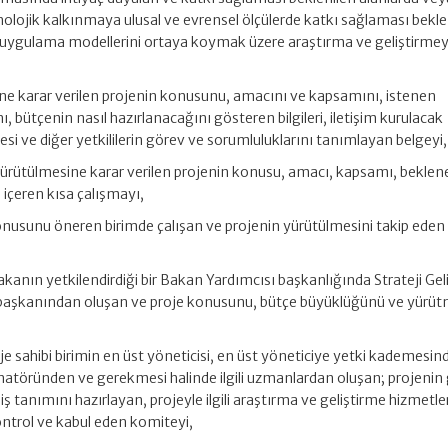
eknolojik kalkınmaya ulusal ve evrensel ölçülerde katkı sağlaması bekl
ı ve uygulama modellerini ortaya koymak üzere araştırma ve geliştirme
ine karar verilen projenin konusunu, amacını ve kapsamını, istenen
, bütçenin nasıl hazırlanacağını gösteren bilgileri, iletişim kurulacak
si ve diğer yetkililerin görev ve sorumluluklarını tanımlayan belgeyi,
 Yürütülmesine karar verilen projenin konusu, amacı, kapsamı, beklen
 içeren kısa çalışmayı,
onusunu öneren birimde çalışan ve projenin yürütülmesini takip eden
akanın yetkilendirdiği bir Bakan Yardımcısı başkanlığında Strateji Gel
rim başkanından oluşan ve proje konusunu, bütçe büyüklüğünü ve yürü
je sahibi birimin en üst yöneticisi, en üst yöneticiye yetki kademesin
inatöründen ve gerekmesi halinde ilgili uzmanlardan oluşan; projenin
 tanımını hazırlayan, projeyle ilgili araştırma ve geliştirme hizmetler
ntrol ve kabul eden komiteyi,