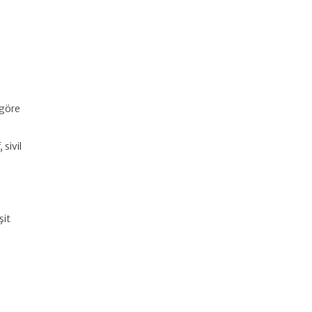
 göre
sivil
şit