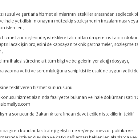
zılı usul ve şartlarla hizmet alımlarının istekliler arasından seçilecek bi
 ve ihale yetkilisinin onayını müteakip sözleşmenin imzalanması veya
n işlemleri,
 hizmet alımı işlerinde; isteklilere talimatları da içeren iş tanım dok
aptırılacak işin projesini de kapsayan teknik şartnameler, sözleşme ta
i,
lımı ihalesi sürecine ait tüm bilgi ve belgelerin yer aldığı dosyayı,
rcama yapma yetki ve sorumluluğuna sahip kişi ile usulüne uygun yetki de
lesine teklif veren hizmet sunucusunu,
nin konusu hizmet alanında faaliyette bulunan ve ihale dokümanı satın
w.alomaliye.com
alışma sonucunda Bakanlık tarafından davet edilen isteklilerin teklif
nına giren konularda strateji geliştirme ve/veya mevcut politika ve
lmasında ihtiyaç duyulan ve katkı sağlaması beklenilen alanlarda vey