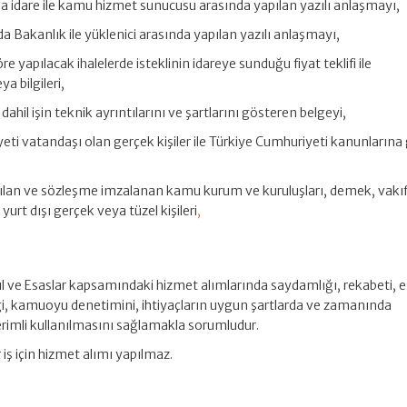
a idare ile kamu hizmet sunucusu arasında yapılan yazılı anlaşmayı,
a Bakanlık ile yüklenici arasında yapılan yazılı anlaşmayı,
re yapılacak ihalelerde isteklinin idareye sunduğu fiyat teklifi ile
a bilgileri,
ahil işin teknik ayrıntılarını ve şartlarını gösteren belgeyi,
riyeti vatandaşı olan gerçek kişiler ile Türkiye Cumhuriyeti kanunlarına
apılan ve sözleşme imzalanan kamu kurum ve kuruluşları, demek, vakıf, 
 yurt dışı gerçek veya tüzel kişileri
,
 ve Esaslar kapsamındaki hizmet alımlarında saydamlığı, rekabeti, e
liği, kamuoyu denetimini, ihtiyaçların uygun şartlarda ve zamanında
rimli kullanılmasını sağlamakla sorumludur.
iş için hizmet alımı yapılmaz.