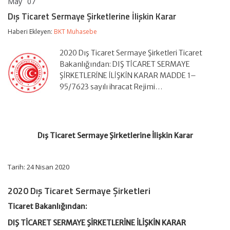
May
07
Dış
yorumlar kapalı
Ticaret
Dış Ticaret Sermaye Şirketlerine İlişkin Karar
Sermaye
Şirketlerine
Haberi Ekleyen:
BKT Muhasebe
İlişkin
Karar
2020 Dış Ticaret Sermaye Şirketleri Ticaret
için
Bakanlığından: DIŞ TİCARET SERMAYE
ŞİRKETLERİNE İLİŞKİN KARAR MADDE 1–
95/7623 sayılı ihracat Rejimi…
Dış Ticaret Sermaye Şirketlerine İlişkin Karar
Tarih: 24 Nisan 2020
2020 Dış Ticaret Sermaye Şirketleri
Ticaret Bakanlığından:
DIŞ TİCARET SERMAYE ŞİRKETLERİNE İLİŞKİN KARAR