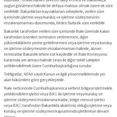
bulunulur. Yetkilendirilen şirketin talep etmesi ve Bakanlıkça
uygun görülmesi halinde bir defaya mahsus olmak üzere ek süre
verilebilir. Bakanlıktan kaynaklanan sebeplerle, verilen süre
içerisinde işletme veya kuruluş ve işletme sözleşmesinin
imzalanamaması durumunda, birden fazla ek süre verilebilir.
Bakanlık tarafından verilen süre içerisinde ihale üzerinde kalan
tarafından istenilen teminatın verilmemesi, diğer
yükümlülüklerin yerine getirilmemesi veya işletme veya kuruluş
ve işletme sözleşmesinin imzalanmaması halinde, alınan
teminatlar Bakanlık lehine irat kaydedilir ve İhale Komisyonu
kararında yer alması halinde sırası ile diğer teklif sahipleri
yetkilendirilmek üzere Cumhurbaşkanlığına sunulur.
Tebligatlar, 4046 sayılı Kanun ve ilgili yönetmeliklerinde yer
alan hükümlere göre gerçekleştirilir.
İhale neticesinde Cumhurbaşkanınca serbest bölgeyi işletmekle
yetkilendirilen işletici veya B.K.İ. ile işletme veya kuruluş ve
işletme sözleşmesi imzalanana kadar, bölge mevcut işletici
veya B.K.İ. tarafından Bakanlıkla akdetmiş olduğu işletme veya
kuruluş ve işletme sözleşmesi kapsamında işletilmeye devam