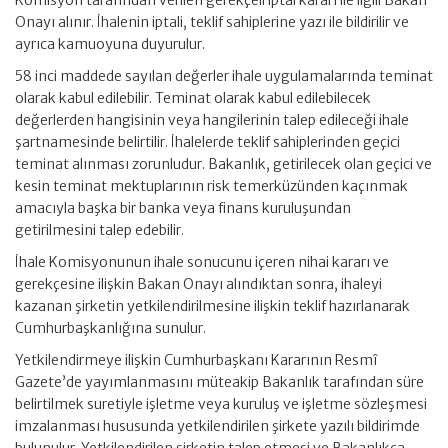
Komisyon tarafından verilen gerekçeli iptal kararı ile ilgili Bakan
Onayı alınır. İhalenin iptali, teklif sahiplerine yazı ile bildirilir ve
ayrıca kamuoyuna duyurulur.
58 inci maddede sayılan değerler ihale uygulamalarında teminat
olarak kabul edilebilir. Teminat olarak kabul edilebilecek
değerlerden hangisinin veya hangilerinin talep edileceği ihale
şartnamesinde belirtilir. İhalelerde teklif sahiplerinden geçici
teminat alınması zorunludur. Bakanlık, getirilecek olan geçici ve
kesin teminat mektuplarının risk temerküzünden kaçınmak
amacıyla başka bir banka veya finans kuruluşundan
getirilmesini talep edebilir.
İhale Komisyonunun ihale sonucunu içeren nihai kararı ve
gerekçesine ilişkin Bakan Onayı alındıktan sonra, ihaleyi
kazanan şirketin yetkilendirilmesine ilişkin teklif hazırlanarak
Cumhurbaşkanlığına sunulur.
Yetkilendirmeye ilişkin Cumhurbaşkanı Kararının Resmî
Gazete’de yayımlanmasını müteakip Bakanlık tarafından süre
belirtilmek suretiyle işletme veya kuruluş ve işletme sözleşmesi
imzalanması hususunda yetkilendirilen şirkete yazılı bildirimde