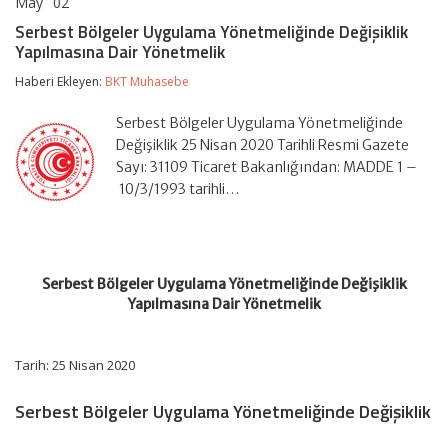
May
02
Serbest
yorumlar kapalı
Bölgeler
Serbest Bölgeler Uygulama Yönetmeliğinde Değişiklik
Uygulama
Yapılmasına Dair Yönetmelik
Yönetmeliğinde
Değişiklik
Haberi Ekleyen:
BKT Muhasebe
Yapılmasına
Dair
Yönetmelik
Serbest Bölgeler Uygulama Yönetmeliğinde
için
Değişiklik 25 Nisan 2020 Tarihli Resmi Gazete
Sayı: 31109 Ticaret Bakanlığından: MADDE 1 –
10/3/1993 tarihli…
Serbest Bölgeler Uygulama Yönetmeliğinde Değişiklik
Yapılmasına Dair Yönetmelik
Tarih: 25 Nisan 2020
Serbest Bölgeler Uygulama Yönetmeliğinde Değişiklik