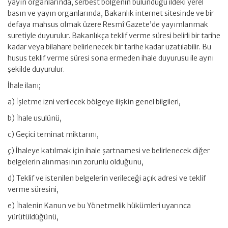
yayın organlarında, serbest bölgenin bulunduğu ildeki yerel
basın ve yayın organlarında, Bakanlık internet sitesinde ve bir
defaya mahsus olmak üzere Resmî Gazete’de yayımlanmak
suretiyle duyurulur. Bakanlıkça teklif verme süresi belirli bir tarihe
kadar veya bilahare belirlenecek bir tarihe kadar uzatılabilir. Bu
husus teklif verme süresi sona ermeden ihale duyurusu ile aynı
şekilde duyurulur.
İhale ilanı;
a) İşletme izni verilecek bölgeye ilişkin genel bilgileri,
b) İhale usulünü,
c) Geçici teminat miktarını,
ç) İhaleye katılmak için ihale şartnamesi ve belirlenecek diğer
belgelerin alınmasının zorunlu olduğunu,
d) Teklif ve istenilen belgelerin verileceği açık adresi ve teklif
verme süresini,
e) İhalenin Kanun ve bu Yönetmelik hükümleri uyarınca
yürütüldüğünü,