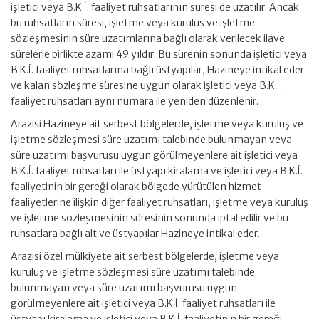
işletici veya B.K.İ. faaliyet ruhsatlarının süresi de uzatılır. Ancak
bu ruhsatların süresi, işletme veya kuruluş ve işletme
sözleşmesinin süre uzatımlarına bağlı olarak verilecek ilave
sürelerle birlikte azami 49 yıldır. Bu sürenin sonunda işletici veya
B.K.İ. faaliyet ruhsatlarına bağlı üstyapılar, Hazineye intikal eder
ve kalan sözleşme süresine uygun olarak işletici veya B.K.İ.
faaliyet ruhsatları aynı numara ile yeniden düzenlenir.
Arazisi Hazineye ait serbest bölgelerde, işletme veya kuruluş ve
işletme sözleşmesi süre uzatımı talebinde bulunmayan veya
süre uzatımı başvurusu uygun görülmeyenlere ait işletici veya
B.K.İ. faaliyet ruhsatları ile üstyapı kiralama ve işletici veya B.K.İ.
faaliyetinin bir gereği olarak bölgede yürütülen hizmet
faaliyetlerine ilişkin diğer faaliyet ruhsatları, işletme veya kuruluş
ve işletme sözleşmesinin süresinin sonunda iptal edilir ve bu
ruhsatlara bağlı alt ve üstyapılar Hazineye intikal eder.
Arazisi özel mülkiyete ait serbest bölgelerde, işletme veya
kuruluş ve işletme sözleşmesi süre uzatımı talebinde
bulunmayan veya süre uzatımı başvurusu uygun
görülmeyenlere ait işletici veya B.K.İ. faaliyet ruhsatları ile