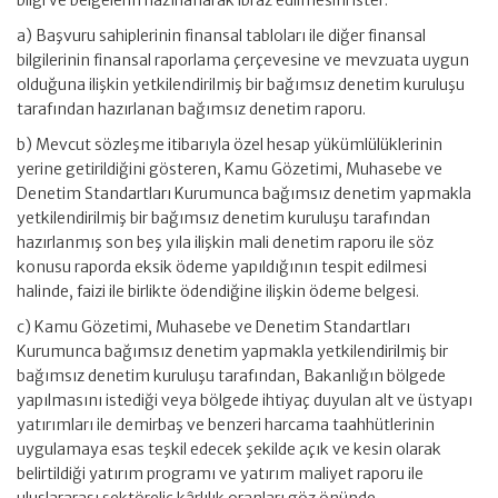
bilgi ve belgelerin hazırlanarak ibraz edilmesini ister:
a) Başvuru sahiplerinin finansal tabloları ile diğer finansal
bilgilerinin finansal raporlama çerçevesine ve mevzuata uygun
olduğuna ilişkin yetkilendirilmiş bir bağımsız denetim kuruluşu
tarafından hazırlanan bağımsız denetim raporu.
b) Mevcut sözleşme itibarıyla özel hesap yükümlülüklerinin
yerine getirildiğini gösteren, Kamu Gözetimi, Muhasebe ve
Denetim Standartları Kurumunca bağımsız denetim yapmakla
yetkilendirilmiş bir bağımsız denetim kuruluşu tarafından
hazırlanmış son beş yıla ilişkin mali denetim raporu ile söz
konusu raporda eksik ödeme yapıldığının tespit edilmesi
halinde, faizi ile birlikte ödendiğine ilişkin ödeme belgesi.
c) Kamu Gözetimi, Muhasebe ve Denetim Standartları
Kurumunca bağımsız denetim yapmakla yetkilendirilmiş bir
bağımsız denetim kuruluşu tarafından, Bakanlığın bölgede
yapılmasını istediği veya bölgede ihtiyaç duyulan alt ve üstyapı
yatırımları ile demirbaş ve benzeri harcama taahhütlerinin
uygulamaya esas teşkil edecek şekilde açık ve kesin olarak
belirtildiği yatırım programı ve yatırım maliyet raporu ile