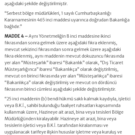
aşağıdaki şekilde değiştirilmiştir.
“Serbest bölge müdürlükleri, 1 sayılı Cumhurbaşkanlığı
Kararnamesinin 465 inci maddesi uyarınca doğrudan Bakanlığa
bağlıdır.”
MADDE 4 –
Aynı Yönetmeliğin 8 inci maddesine ikinci
fıkrasından sonra gelmek üzere aşağıdaki fıkra eklenmiş,
mevcut sekizinci fıkrasından sonra gelmek üzere aşağıdaki
fıkra eklenmiş, aynı maddenin mevcut dokuzuncu fıkrasında
yer alan “Müsteşarlık” ibaresi “Bakanlık” olarak, “Dış Ticaret
Müsteşarlığınca” ibaresi “Bakanlıkça” olarak değiştirilmiş,
mevcut on birinci fıkrasında yer alan “Müsteşarlıkça” ibaresi
“Bakanlıkça” olarak değiştirilmiş ve mevcut on dördüncü
fıkrasının birinci cümlesi aşağıdaki şekilde değiştirilmiştir.
“25 inci maddenin (b) bendi hükmü saklı kalmak kaydıyla, işletici
veya B.K.İ., sahibi bulunduğu faaliyet ruhsatları kapsamında
kullanmak üzere, Hazineye ait arazi, bina veya tesisleri Bölge
Müdürlüğünden kiralayabilir. Hazineye ait arazi, bina veya
tesislerin işletici veya B.K.İ. tarafından kiralanması ve
uygulanacak tarifeye ilişkin hususlar işletme veya kuruluş ve