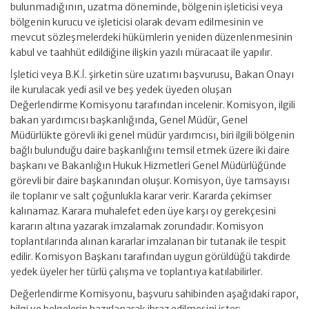
bulunmadığının, uzatma döneminde, bölgenin işleticisi veya
bölgenin kurucu ve işleticisi olarak devam edilmesinin ve
mevcut sözleşmelerdeki hükümlerin yeniden düzenlenmesinin
kabul ve taahhüt edildiğine ilişkin yazılı müracaat ile yapılır.
İşletici veya B.K.İ. şirketin süre uzatımı başvurusu, Bakan Onayı
ile kurulacak yedi asil ve beş yedek üyeden oluşan
Değerlendirme Komisyonu tarafından incelenir. Komisyon, ilgili
bakan yardımcısı başkanlığında, Genel Müdür, Genel
Müdürlükte görevli iki genel müdür yardımcısı, biri ilgili bölgenin
bağlı bulunduğu daire başkanlığını temsil etmek üzere iki daire
başkanı ve Bakanlığın Hukuk Hizmetleri Genel Müdürlüğünde
görevli bir daire başkanından oluşur. Komisyon, üye tamsayısı
ile toplanır ve salt çoğunlukla karar verir. Kararda çekimser
kalınamaz. Karara muhalefet eden üye karşı oy gerekçesini
kararın altına yazarak imzalamak zorundadır. Komisyon
toplantılarında alınan kararlar imzalanan bir tutanak ile tespit
edilir. Komisyon Başkanı tarafından uygun görüldüğü takdirde
yedek üyeler her türlü çalışma ve toplantıya katılabilirler.
Değerlendirme Komisyonu, başvuru sahibinden aşağıdaki rapor,