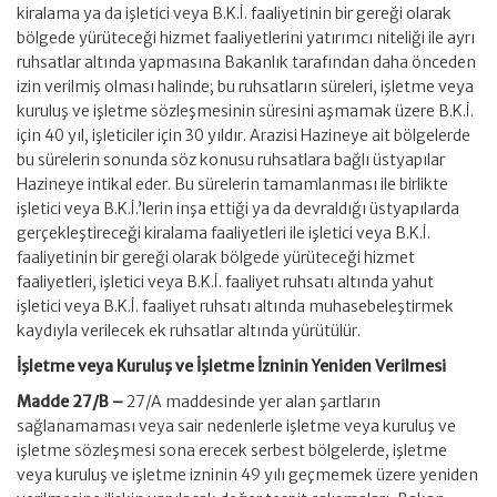
kiralama ya da işletici veya B.K.İ. faaliyetinin bir gereği olarak
bölgede yürüteceği hizmet faaliyetlerini yatırımcı niteliği ile ayrı
ruhsatlar altında yapmasına Bakanlık tarafından daha önceden
izin verilmiş olması halinde; bu ruhsatların süreleri, işletme veya
kuruluş ve işletme sözleşmesinin süresini aşmamak üzere B.K.İ.
için 40 yıl, işleticiler için 30 yıldır. Arazisi Hazineye ait bölgelerde
bu sürelerin sonunda söz konusu ruhsatlara bağlı üstyapılar
Hazineye intikal eder. Bu sürelerin tamamlanması ile birlikte
işletici veya B.K.İ.’lerin inşa ettiği ya da devraldığı üstyapılarda
gerçekleştireceği kiralama faaliyetleri ile işletici veya B.K.İ.
faaliyetinin bir gereği olarak bölgede yürüteceği hizmet
faaliyetleri, işletici veya B.K.İ. faaliyet ruhsatı altında yahut
işletici veya B.K.İ. faaliyet ruhsatı altında muhasebeleştirmek
kaydıyla verilecek ek ruhsatlar altında yürütülür.
İşletme veya Kuruluş ve İşletme İzninin Yeniden Verilmesi
Madde 27/B –
27/A maddesinde yer alan şartların
sağlanamaması veya sair nedenlerle işletme veya kuruluş ve
işletme sözleşmesi sona erecek serbest bölgelerde, işletme
veya kuruluş ve işletme izninin 49 yılı geçmemek üzere yeniden