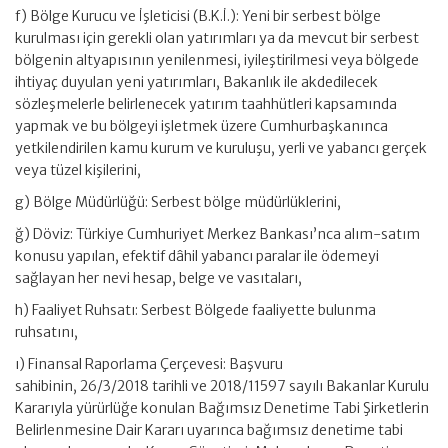
f) Bölge Kurucu ve İşleticisi (B.K.İ.): Yeni bir serbest bölge
kurulması için gerekli olan yatırımları ya da mevcut bir serbest
bölgenin altyapısının yenilenmesi, iyileştirilmesi veya bölgede
ihtiyaç duyulan yeni yatırımları, Bakanlık ile akdedilecek
sözleşmelerle belirlenecek yatırım taahhütleri kapsamında
yapmak ve bu bölgeyi işletmek üzere Cumhurbaşkanınca
yetkilendirilen kamu kurum ve kuruluşu, yerli ve yabancı gerçek
veya tüzel kişilerini,
g) Bölge Müdürlüğü: Serbest bölge müdürlüklerini,
ğ) Döviz: Türkiye Cumhuriyet Merkez Bankası’nca alım-satım
konusu yapılan, efektif dâhil yabancı paralar ile ödemeyi
sağlayan her nevi hesap, belge ve vasıtaları,
h) Faaliyet Ruhsatı: Serbest Bölgede faaliyette bulunma
ruhsatını,
ı) Finansal Raporlama Çerçevesi: Başvuru
sahibinin, 26/3/2018 tarihli ve 2018/11597 sayılı Bakanlar Kurulu
Kararıyla yürürlüğe konulan Bağımsız Denetime Tabi Şirketlerin
Belirlenmesine Dair Kararı uyarınca bağımsız denetime tabi