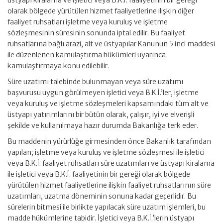
üstyapı kiralama ve işletici veya B.K.İ. faaliyetinin bir gereği
olarak bölgede yürütülen hizmet faaliyetlerine ilişkin diğer
faaliyet ruhsatları işletme veya kuruluş ve işletme
sözleşmesinin süresinin sonunda iptal edilir. Bu faaliyet
ruhsatlarına bağlı arazi, alt ve üstyapılar Kanunun 5 inci maddesi
ile düzenlenen kamulaştırma hükümleri uyarınca
kamulaştırmaya konu edilebilir.
Süre uzatımı talebinde bulunmayan veya süre uzatımı
başvurusu uygun görülmeyen işletici veya B.K.İ.’ler, işletme
veya kuruluş ve işletme sözleşmeleri kapsamındaki tüm alt ve
üstyapı yatırımlarını bir bütün olarak, çalışır, iyi ve elverişli
şekilde ve kullanılmaya hazır durumda Bakanlığa terk eder.
Bu maddenin yürürlüğe girmesinden önce Bakanlık tarafından
yapılan; işletme veya kuruluş ve işletme sözleşmesi ile işletici
veya B.K.İ. faaliyet ruhsatları süre uzatımları ve üstyapı kiralama
ile işletici veya B.K.İ. faaliyetinin bir gereği olarak bölgede
yürütülen hizmet faaliyetlerine ilişkin faaliyet ruhsatlarının süre
uzatımları, uzatma döneminin sonuna kadar geçerlidir. Bu
sürelerin bitmesi ile birlikte yapılacak süre uzatım işlemleri, bu
madde hükümlerine tabidir. İşletici veya B.K.İ.’lerin üstyapı