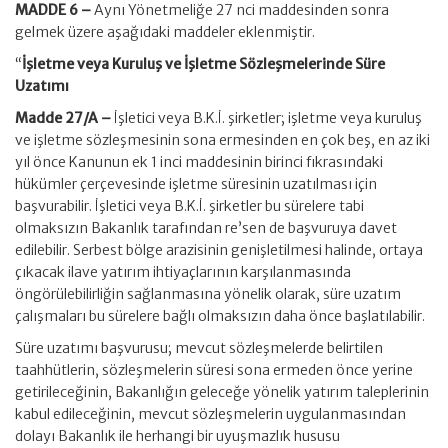
MADDE 6 –
Aynı Yönetmeliğe 27 nci maddesinden sonra
gelmek üzere aşağıdaki maddeler eklenmiştir.
“
İşletme veya Kuruluş ve İşletme Sözleşmelerinde Süre
Uzatımı
Madde 27/A –
İşletici veya B.K.İ. şirketler; işletme veya kuruluş
ve işletme sözleşmesinin sona ermesinden en çok beş, en az iki
yıl önce Kanunun ek 1 inci maddesinin birinci fıkrasındaki
hükümler çerçevesinde işletme süresinin uzatılması için
başvurabilir. İşletici veya B.K.İ. şirketler bu sürelere tabi
olmaksızın Bakanlık tarafından re’sen de başvuruya davet
edilebilir. Serbest bölge arazisinin genişletilmesi halinde, ortaya
çıkacak ilave yatırım ihtiyaçlarının karşılanmasında
öngörülebilirliğin sağlanmasına yönelik olarak, süre uzatım
çalışmaları bu sürelere bağlı olmaksızın daha önce başlatılabilir.
Süre uzatımı başvurusu; mevcut sözleşmelerde belirtilen
taahhütlerin, sözleşmelerin süresi sona ermeden önce yerine
getirileceğinin, Bakanlığın geleceğe yönelik yatırım taleplerinin
kabul edileceğinin, mevcut sözleşmelerin uygulanmasından
dolayı Bakanlık ile herhangi bir uyuşmazlık hususu