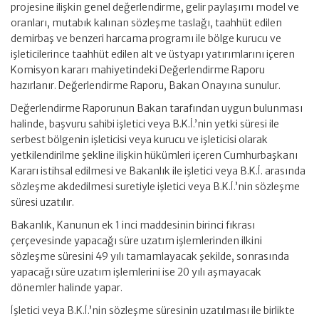
projesine ilişkin genel değerlendirme, gelir paylaşımı model ve
oranları, mutabık kalınan sözleşme taslağı, taahhüt edilen
demirbaş ve benzeri harcama programı ile bölge kurucu ve
işleticilerince taahhüt edilen alt ve üstyapı yatırımlarını içeren
Komisyon kararı mahiyetindeki Değerlendirme Raporu
hazırlanır. Değerlendirme Raporu, Bakan Onayına sunulur.
Değerlendirme Raporunun Bakan tarafından uygun bulunması
halinde, başvuru sahibi işletici veya B.K.İ.’nin yetki süresi ile
serbest bölgenin işleticisi veya kurucu ve işleticisi olarak
yetkilendirilme şekline ilişkin hükümleri içeren Cumhurbaşkanı
Kararı istihsal edilmesi ve Bakanlık ile işletici veya B.K.İ. arasında
sözleşme akdedilmesi suretiyle işletici veya B.K.İ.’nin sözleşme
süresi uzatılır.
Bakanlık, Kanunun ek 1 inci maddesinin birinci fıkrası
çerçevesinde yapacağı süre uzatım işlemlerinden ilkini
sözleşme süresini 49 yılı tamamlayacak şekilde, sonrasında
yapacağı süre uzatım işlemlerini ise 20 yılı aşmayacak
dönemler halinde yapar.
İşletici veya B.K.İ.’nin sözleşme süresinin uzatılması ile birlikte