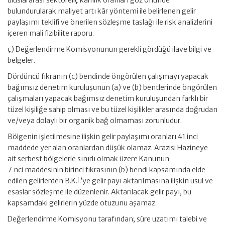
uluslararası sektöreliç kârlılık oranları göz önünde
bulundurularak maliyet artı kâr yöntemi ile belirlenen gelir
paylaşımı teklifi ve önerilen sözleşme taslağı ile risk analizlerini
içeren mali fizibilite raporu.
ç) Değerlendirme Komisyonunun gerekli gördüğü ilave bilgi ve
belgeler.
Dördüncü fıkranın (c) bendinde öngörülen çalışmayı yapacak
bağımsız denetim kuruluşunun (a) ve (b) bentlerinde öngörülen
çalışmaları yapacak bağımsız denetim kuruluşundan farklı bir
tüzel kişiliğe sahip olması ve bu tüzel kişilikler arasında doğrudan
ve/veya dolaylı bir organik bağ olmaması zorunludur.
Bölgenin işletilmesine ilişkin gelir paylaşımı oranları 41 inci
maddede yer alan oranlardan düşük olamaz. Arazisi Hazineye
ait serbest bölgelerle sınırlı olmak üzere Kanunun
7 nci maddesinin birinci fıkrasının (b) bendi kapsamında elde
edilen gelirlerden B.K.İ.’ye gelir payı aktarılmasına ilişkin usul ve
esaslar sözleşme ile düzenlenir. Aktarılacak gelir payı, bu
kapsamdaki gelirlerin yüzde otuzunu aşamaz.
Değerlendirme Komisyonu tarafından; süre uzatımı talebi ve