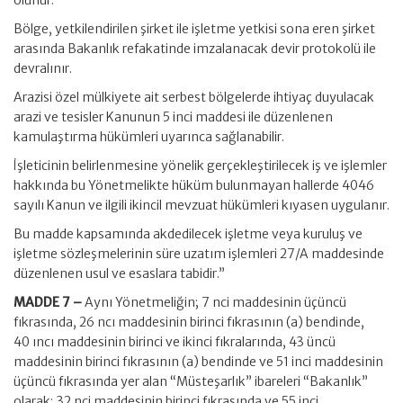
olunur.
Bölge, yetkilendirilen şirket ile işletme yetkisi sona eren şirket
arasında Bakanlık refakatinde imzalanacak devir protokolü ile
devralınır.
Arazisi özel mülkiyete ait serbest bölgelerde ihtiyaç duyulacak
arazi ve tesisler Kanunun 5 inci maddesi ile düzenlenen
kamulaştırma hükümleri uyarınca sağlanabilir.
İşleticinin belirlenmesine yönelik gerçekleştirilecek iş ve işlemler
hakkında bu Yönetmelikte hüküm bulunmayan hallerde 4046
sayılı Kanun ve ilgili ikincil mevzuat hükümleri kıyasen uygulanır.
Bu madde kapsamında akdedilecek işletme veya kuruluş ve
işletme sözleşmelerinin süre uzatım işlemleri 27/A maddesinde
düzenlenen usul ve esaslara tabidir.”
MADDE 7 –
Aynı Yönetmeliğin; 7 nci maddesinin üçüncü
fıkrasında, 26 ncı maddesinin birinci fıkrasının (a) bendinde,
40 ıncı maddesinin birinci ve ikinci fıkralarında, 43 üncü
maddesinin birinci fıkrasının (a) bendinde ve 51 inci maddesinin
üçüncü fıkrasında yer alan “Müsteşarlık” ibareleri “Bakanlık”
olarak; 32 nci maddesinin birinci fıkrasında ve 55 inci