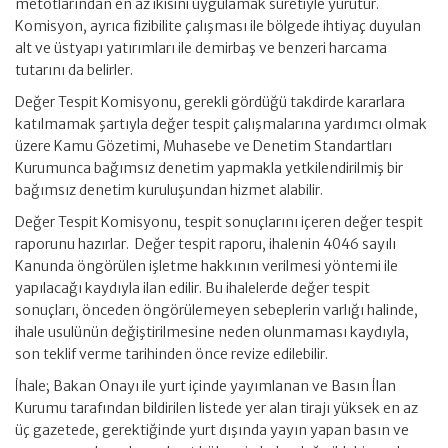
metotlarından en az ikisini uygulamak suretiyle yürütür.
Komisyon, ayrıca fizibilite çalışması ile bölgede ihtiyaç duyulan
alt ve üstyapı yatırımları ile demirbaş ve benzeri harcama
tutarını da belirler.
Değer Tespit Komisyonu, gerekli gördüğü takdirde kararlara
katılmamak şartıyla değer tespit çalışmalarına yardımcı olmak
üzere Kamu Gözetimi, Muhasebe ve Denetim Standartları
Kurumunca bağımsız denetim yapmakla yetkilendirilmiş bir
bağımsız denetim kuruluşundan hizmet alabilir.
Değer Tespit Komisyonu, tespit sonuçlarını içeren değer tespit
raporunu hazırlar. Değer tespit raporu, ihalenin 4046 sayılı
Kanunda öngörülen işletme hakkının verilmesi yöntemi ile
yapılacağı kaydıyla ilan edilir. Bu ihalelerde değer tespit
sonuçları, önceden öngörülemeyen sebeplerin varlığı halinde,
ihale usulünün değiştirilmesine neden olunmaması kaydıyla,
son teklif verme tarihinden önce revize edilebilir.
İhale; Bakan Onayı ile yurt içinde yayımlanan ve Basın İlan
Kurumu tarafından bildirilen listede yer alan tirajı yüksek en az
üç gazetede, gerektiğinde yurt dışında yayın yapan basın ve