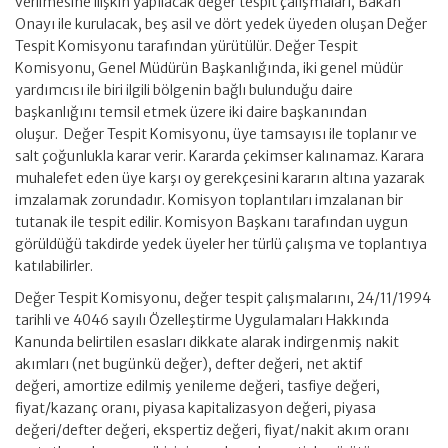
verilmesine ilişkin yapılacak değer tespit çalışmaları, Bakan
Onayı ile kurulacak, beş asil ve dört yedek üyeden oluşan Değer
Tespit Komisyonu tarafından yürütülür. Değer Tespit
Komisyonu, Genel Müdürün Başkanlığında, iki genel müdür
yardımcısı ile biri ilgili bölgenin bağlı bulunduğu daire
başkanlığını temsil etmek üzere iki daire başkanından
oluşur. Değer Tespit Komisyonu, üye tamsayısı ile toplanır ve
salt çoğunlukla karar verir. Kararda çekimser kalınamaz. Karara
muhalefet eden üye karşı oy gerekçesini kararın altına yazarak
imzalamak zorundadır. Komisyon toplantıları imzalanan bir
tutanak ile tespit edilir. Komisyon Başkanı tarafından uygun
görüldüğü takdirde yedek üyeler her türlü çalışma ve toplantıya
katılabilirler.
Değer Tespit Komisyonu, değer tespit çalışmalarını, 24/11/1994
tarihli ve 4046 sayılı Özelleştirme Uygulamaları Hakkında
Kanunda belirtilen esasları dikkate alarak indirgenmiş nakit
akımları (net bugünkü değer), defter değeri, net aktif
değeri, amortize edilmiş yenileme değeri, tasfiye değeri,
fiyat/kazanç oranı, piyasa kapitalizasyon değeri, piyasa
değeri/defter değeri, ekspertiz değeri, fiyat/nakit akım oranı