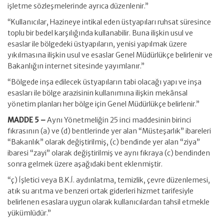
işletme sözleşmelerinde ayrıca düzenlenir.”
“Kullanıcılar, Hazineye intikal eden üstyapıları ruhsat süresince
toplu bir bedel karşılığında kullanabilir. Buna ilişkin usul ve
esaslar ile bölgedeki üstyapıların, yenisi yapılmak üzere
yıkılmasına ilişkin usul ve esaslar Genel Müdürlükçe belirlenir ve
Bakanlığın internet sitesinde yayımlanır.”
“Bölgede inşa edilecek üstyapıların tabi olacağı yapı ve inşa
esasları ile bölge arazisinin kullanımına ilişkin mekânsal
yönetim planları her bölge için Genel Müdürlükçe belirlenir.”
MADDE 5 –
Aynı Yönetmeliğin 25 inci maddesinin birinci
fıkrasının (a) ve (d) bentlerinde yer alan “Müsteşarlık” ibareleri
“Bakanlık” olarak değiştirilmiş, (c) bendinde yer alan “ziya”
ibaresi “zayi” olarak değiştirilmiş ve aynı fıkraya (c) bendinden
sonra gelmek üzere aşağıdaki bent eklenmiştir.
“ç) İşletici veya B.K.İ. aydınlatma, temizlik, çevre düzenlemesi,
atık su arıtma ve benzeri ortak giderleri hizmet tarifesiyle
belirlenen esaslara uygun olarak kullanıcılardan tahsil etmekle
yükümlüdür.”