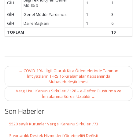
Bilgi Teknolojileri Genel
GİH
1
1
Müdürü
GİH
Genel Müdür Yardımcısı
1
3
GİH
Daire Başkanı
1
6
TOPLAM
10
Post
←
COVID-19’la İlgili Olarak Kira Ödemelerinde Tanınan
navigation
İmtiyazların TFRS 16 Kiralamalar Kapsamında
Muhasebeleştirilmesi
Vergi Usul Kanunu Sirküleri / 128 – e-Defter Oluşturma ve
İmzalanma Süresi Uzatıldı
→
Son Haberler
5520 sayılı Kurumlar Vergisi Kanunu Sirküleri /73
Sigortacılık Destek Hizmetleri Yönetmeliği Değişti