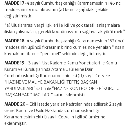
MADDE 17
-4 sayılı Cumhurbaşkanlığı Kararnamesinin 146 ncı
maddesinin birinci fıkrasının (a) bendi aşağıdaki şekilde
değiştirilmiştir.
“a) Uluslararası vergi ilişkileri ile ikili ve çok taraflı anlaşmalara
ilişkin çalışmaları, gerekli koordinasyonu sağlayarak yürütmek.”
MADDE 18
-4 sayılı Cumhurbaşkanlığı Kararnamesinin 153 üncü
maddesinin üçüncü fıkrasının birinci cümlesinde yer alan “insan
kaynaklan” ibaresi “personel” şeklinde değiştirilmiştir.
MADDE 19
– 3 sayılı Üst Kademe Kamu Yöneticileri ile Kamu
Kurum ve Kuruluşlarında Atama Usûllerine Dair
Cumhurbaşkanlığı Kararnamesinin eki (II) sayılı Cetvele
“HAZİNE VE MALİYE BAKANLIĞI TEFTİŞ BAŞKAN
YARDIMCILARI” satırı ile “HAZİNE KONTROLÖRLERİ KURULU
BAŞKAN YARDIMCILARI” satırı eklenmiştir.
MADDE 20
– Ekli listede yer alan kadrolar ihdas edilerek 2 sayılı
Genel Kadro ve Usulü Hakkında Cumhurbaşkanlığı
Kararnamesinin eki (I) sayılı Cetvelin ilgili bölümlerine
eklenmiştir.