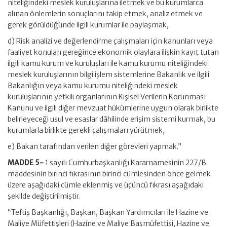
niteliğindeki meslek kuruluşlarına iletmek ve bu kurumlarca
alınan önlemlerin sonuçlarını takip etmek, analiz etmek ve
gerek görüldüğünde ilgili kurumlar ile paylaşmak,
d) Risk analizi ve değerlendirme çalışmaları için kanunları veya
faaliyet konulan gereğince ekonomik olaylara ilişkin kayıt tutan
ilgili kamu kurum ve kuruluşları ile kamu kurumu niteliğindeki
meslek kuruluşlarının bilgi işlem sistemlerine Bakanlık ve ilgili
Bakanlığın veya kamu kurumu niteliğindeki meslek
kuruluşlarının yetkili organlarının Kişisel Verilerin Korunması
Kanunu ve ilgili diğer mevzuat hükümlerine uygun olarak birlikte
belirleyeceği usul ve esaslar dâhilinde erişim sistemi kurmak, bu
kurumlarla birlikte gerekli çalışmaları yürütmek,
e) Bakan tarafından verilen diğer görevleri yapmak.”
MADDE 5-
1 sayılı Cumhurbaşkanlığı Kararnamesinin 227/B
maddesinin birinci fıkrasının birinci cümlesinden önce gelmek
üzere aşağıdaki cümle eklenmiş ve üçüncü fıkrası aşağıdaki
şekilde değiştirilmiştir.
“Teftiş Başkanlığı, Başkan, Başkan Yardımcıları ile Hazine ve
Maliye Müfettişleri (Hazine ve Maliye Başmüfettişi, Hazine ve