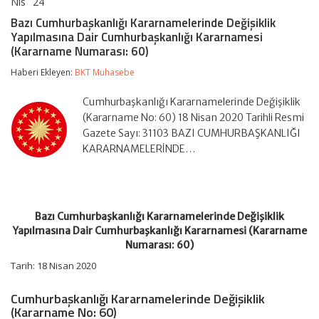
Nis
24
Bazı
yorumlar kapalı
Cumhurbaşkanlığı
Bazı Cumhurbaşkanlığı Kararnamelerinde Değişiklik
Kararnamelerinde
Yapılmasına Dair Cumhurbaşkanlığı Kararnamesi
Değişiklik
(Kararname Numarası: 60)
Yapılmasına
Dair
Haberi Ekleyen:
BKT Muhasebe
Cumhurbaşkanlığı
Kararnamesi
(Kararname
Cumhurbaşkanlığı Kararnamelerinde Değişiklik
Numarası:
(Kararname No: 60) 18 Nisan 2020 Tarihli Resmi
60)
Gazete Sayı: 31103 BAZI CUMHURBAŞKANLIĞI
için
KARARNAMELERİNDE…
Bazı Cumhurbaşkanlığı Kararnamelerinde Değişiklik
Yapılmasına Dair Cumhurbaşkanlığı Kararnamesi (Kararname
Numarası: 60)
Tarih: 18 Nisan 2020
Cumhurbaşkanlığı Kararnamelerinde Değişiklik
(Kararname No: 60)