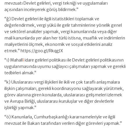
mevzuatı Devlet gelirleri, vergi tekniği ve uygulamaları
açısından inceleyerek görüş bildirmek.”
“ğ) Devlet gelirleri ile ilgili istatistikleri toplamak ve
değerlendirmek, vergi yükü ile gelir tahminlerine yönelik genel
ve sektörel analizler yapmak, vergi kanunlarında veya diğer
mali kanunlarda yer alan her türlü istisna, muaflık ve indirimlerin
maliyetlerini ölçmek, ekonomik ve sosyal etkilerini analiz
etmek.” https://goo.gl/RkqgJX
“ı) Mahall
î
idare gelirleri politikası ile Devlet gelirleri politikasının
uygulanmasında uyumu sağlayıcı çalışmaları yapmak ve gerekli
tedbirleri almak.”
“k) Uluslararası vergi ilişkileri ile ikili ve çok taraflı anlaşmalara
ilişkin çalışmaları, gerekli koordinasyonu sağlayarak yürütmek,
görev alanına giren konularda, uluslararası gelişmeleri izlemek
ve Avrupa Birliği, uluslararası kuruluşlar ve diğer devletlerle
işbirliği yapmak.”
“ö) Kanunlarla, Cumhurbaşkanlığı kararnameleriyle ve ilgili
mevzuat ile Bakan tarafından verilen diğer görevleri yapmak.”