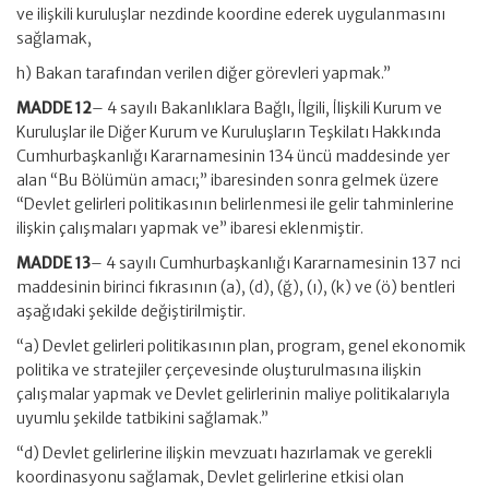
ve ilişkili kuruluşlar nezdinde koordine ederek uygulanmasını
sağlamak,
h) Bakan tarafından verilen diğer görevleri yapmak.”
MADDE 12
– 4 sayılı Bakanlıklara Bağlı, İlgili, İlişkili Kurum ve
Kuruluşlar ile Diğer Kurum ve Kuruluşların Teşkilatı Hakkında
Cumhurbaşkanlığı Kararnamesinin 134 üncü maddesinde yer
alan “Bu Bölümün amacı;” ibaresinden sonra gelmek üzere
“Devlet gelirleri politikasının belirlenmesi ile gelir tahminlerine
ilişkin çalışmaları yapmak ve” ibaresi eklenmiştir.
MADDE 13
– 4 sayılı Cumhurbaşkanlığı Kararnamesinin 137 nci
maddesinin birinci fıkrasının (a), (d), (ğ), (ı), (k) ve (ö) bentleri
aşağıdaki şekilde değiştirilmiştir.
“a) Devlet gelirleri politikasının plan, program, genel ekonomik
politika ve stratejiler çerçevesinde oluşturulmasına ilişkin
çalışmalar yapmak ve Devlet gelirlerinin maliye politikalarıyla
uyumlu şekilde tatbikini sağlamak.”
“d) Devlet gelirlerine ilişkin mevzuatı hazırlamak ve gerekli
koordinasyonu sağlamak, Devlet gelirlerine etkisi olan