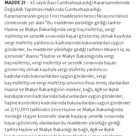
MADDE 21
– 43 sayılı Bazı Cumhurbaşkanlığı Kararnamelerinde
Değişiklik Yapılması Hakkında Cumhurbaşkanlığı
Kararnamesinin geçici 1 inci maddesinin birinci fıkrasının birinci
cümlesinde yer alan “Bu maddenin yürürlüğe girdiği tarihte
Hazine ve Maliye Bakanlığında vergi başmüfettişi, vergi
müfettişi ve yeterlik sınavında başarı göstermiş olmak kaydıyla
vergi müfettiş yardımcısı kadrolarında bulunanlardan uygun
görülenler, bu maddenin yürürlüğe girdiği tarihten itibaren üç ay
içerisinde” ibaresi “Hazine ve Maliye Bakanlığında vergi
başmüfettişi, vergi müfettişi ve yeterlik sınavında başarı
göstermiş olmak kaydıyla vergi müfettiş yardımcısı
kadrolarında bulunanlardan uygun görülenler, vergi
başmüfettişi ve vergi müfettişi unvanını ihraz etmiş olanlardan
Hazine ve Maliye Bakanlığının merkez, bağlı, ilgili ve ilişkili
kuruluşlarının kadrolarında bulunanlardan uygun görülenler,
hazine kontrolörü kadrolarında bulunanlardan uygun görülenler
ve 2/11/2011 tarihinden önce Hazine ve Maliye Bakanlığında
mesleğe stajyer kontrolör olarak başlayıp yeterlik sınavında
başarı göstermiş olanlardan bu maddenin yürürlüğe girdiği
tarihte Hazine ve Maliye Bakanlığı ile bağlı, ilgili ve ilişkili