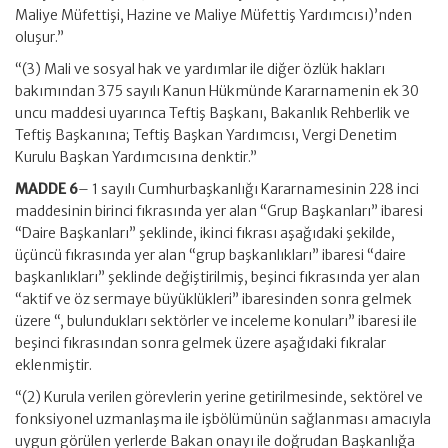
Maliye Müfettişi, Hazine ve Maliye Müfettiş Yardımcısı)’nden
oluşur.”
“(3) Mali ve sosyal hak ve yardımlar ile diğer özlük hakları
bakımından 375 sayılı Kanun Hükmünde Kararnamenin ek 30
uncu maddesi uyarınca Teftiş Başkanı, Bakanlık Rehberlik ve
Teftiş Başkanına; Teftiş Başkan Yardımcısı, Vergi Denetim
Kurulu Başkan Yardımcısına denktir.”
MADDE 6
– 1 sayılı Cumhurbaşkanlığı Kararnamesinin 228 inci
maddesinin birinci fıkrasında yer alan “Grup Başkanları” ibaresi
“Daire Başkanları” şeklinde, ikinci fıkrası aşağıdaki şekilde,
üçüncü fıkrasında yer alan “grup başkanlıkları” ibaresi “daire
başkanlıkları” şeklinde değiştirilmiş, beşinci fıkrasında yer alan
“aktif ve öz sermaye büyüklükleri” ibaresinden sonra gelmek
üzere “, bulundukları sektörler ve inceleme konuları” ibaresi ile
beşinci fıkrasından sonra gelmek üzere aşağıdaki fıkralar
eklenmiştir.
“(2) Kurula verilen görevlerin yerine getirilmesinde, sektörel ve
fonksiyonel uzmanlaşma ile işbölümünün sağlanması amacıyla
uygun görülen yerlerde Bakan onayı ile doğrudan Başkanlığa