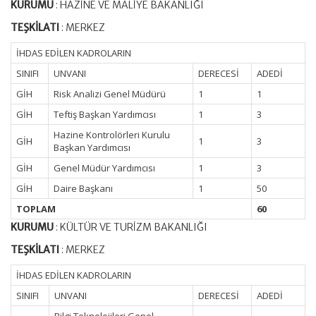
KURUMU
: HAZİNE VE MALİYE BAKANLIĞI
TEŞKİLATI
: MERKEZ
İHDAS EDİLEN KADROLARIN
SINIFI
UNVANI
DERECESİ
ADEDİ
GİH
Risk Analizi Genel Müdürü
1
1
GİH
Teftiş Başkan Yardımcısı
1
3
Hazine Kontrolörleri Kurulu
GİH
1
3
Başkan Yardımcısı
GİH
Genel Müdür Yardımcısı
1
3
GİH
Daire Başkanı
1
50
TOPLAM
60
KURUMU
: KÜLTÜR VE TURİZM BAKANLIĞI
TEŞKİLATI
: MERKEZ
İHDAS EDİLEN KADROLARIN
SINIFI
UNVANI
DERECESİ
ADEDİ