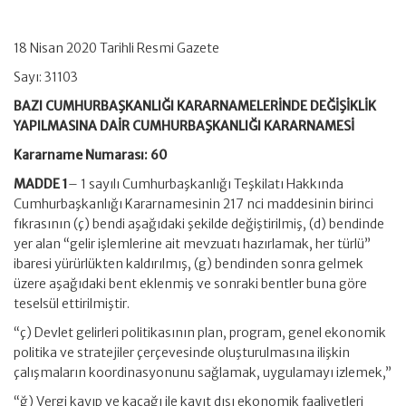
18 Nisan 2020 Tarihli Resmi Gazete
Sayı: 31103
BAZI CUMHURBAŞKANLIĞI KARARNAMELERİNDE DEĞİŞİKLİK
YAPILMASINA DAİR CUMHURBAŞKANLIĞI KARARNAMESİ
Kararname Numarası: 60
MADDE 1
– 1 sayılı Cumhurbaşkanlığı Teşkilatı Hakkında
Cumhurbaşkanlığı Kararnamesinin 217 nci maddesinin birinci
fıkrasının (ç) bendi aşağıdaki şekilde değiştirilmiş, (d) bendinde
yer alan “gelir işlemlerine ait mevzuatı hazırlamak, her türlü”
ibaresi yürürlükten kaldırılmış, (g) bendinden sonra gelmek
üzere aşağıdaki bent eklenmiş ve sonraki bentler buna göre
teselsül ettirilmiştir.
“ç) Devlet gelirleri politikasının plan, program, genel ekonomik
politika ve stratejiler çerçevesinde oluşturulmasına ilişkin
çalışmaların koordinasyonunu sağlamak, uygulamayı izlemek,”
“ğ) Vergi kayıp ve kaçağı ile kayıt dışı ekonomik faaliyetleri