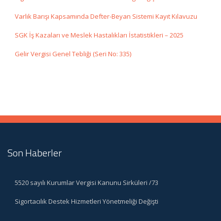
Varlık Barışı Kapsamında Defter-Beyan Sistemi Kayıt Kılavuzu
SGK İş Kazaları ve Meslek Hastalıkları İstatistikleri – 2025
Gelir Vergisi Genel Tebliği (Seri No: 335)
Son Haberler
5520 sayılı Kurumlar Vergisi Kanunu Sirküleri /73
Sigortacılık Destek Hizmetleri Yönetmeliği Değişti