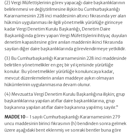
(2) Vergi Müfettişlerinin görev yapacağı daire başkanlıklarının
belirlenmesi ve değiştirilmesine ilişkin bu Cumhurbaşkanlığı
Kararnamesinin 228 inci maddesinin altıncı fıkrasında yer alan
hükmün uygulanması ile ilgili yönetmelik yürürlüğe girinceye
kadar Vergi Denetim Kurulu Başkanlığı, Denetim Daire
Başkanlığında görev yapan Vergi Müfettişlerini ihtiyaç duyulan
denetim kapasitesine göre anılan maddenin ikinci fıkrasında
sayılan diğer daire başkanlıklarında görevlendirmeye yetkilidir.
(3) Bu Cumhurbaşkanlığı Kararnamesinin 228 inci maddesinde
belirtilen yönetmelikler en geç bir yıl içerisinde yürürlüğe
konulur. Bu yönetmelikler yürürlüğe konuluncaya kadar,
mevcut düzenlemelerin anılan maddeye aykırı olmayan
hükümlerinin uygulanmasına devam olunur.
(4) Mevzuatta Vergi Denetim Kurulu Başkanlığına ilişkin; grup
başkanlıklarına yapılan atıflar daire başkanlıklarına, grup
başkanına yapılan atıflar daire başkanına yapılmış sayılır.”
MADDE 10
– 1 sayılı Cumhurbaşkanlığı Kararnamesinin 279
uncu maddesinin birinci fıkrasının (h) bendinden sonra gelmek
üzere aşağıdaki bent eklenmiş ve sonraki bentler buna göre