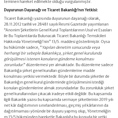
teminen hareket edilmekte olduğu vurgulanmıştır.
Duyurunun Dayanağı ve Ticaret Bakanlığı’nın Yetkisi:
Ticaret Bakanlığı yazısında duyurunun dayanağı olarak,
28.11.2012 tarihli ve 28481 sayılı Resmi Gazetede yayımlanan
“Anonim Şirketlerin Genel Kurul Toplantılarının Usul ve Esasları
ile Bu Toplantılarda Bulunacak Ticaret Bakanlığı Temsilcileri
Hakkında Yönetmeliği’nin” 13/5. maddesi gösterilmiştir. Oysa
bu hükümde sadece, “
Yapılan denetim sonucunda veya
herhangi bir sebeple Bakanlıkça, şirket genel kurulunda
görüşülmesi istenen konuların gündeme konulması
zorunludur
.” düzenlemesi yer almaktadır. Bu düzenleme sadece
Bakanlığa şirket genel kurulları gündemlerine madde
konulması yetkisi vermektedir. Böyle bir durumda şirketler de
Bakanlığın genel kurul gündeminde görüşülmesini istediği
konuları gündemlerine almak zorundadırlar. Bu zorunluluk şirket
genel kurullarından çıkacak iradeye etkili değildir. Bu kapsamda
ilgili Bakanlık yazısı bu kapsamda sermaye şirketlerinin 2019 yılı
net kâr dağıtımının sınırlandırılması, geçmiş yıl kârlarının da
dağıtılmaması yönünde bir duyuru yapmış olup, Yönetmeliğin
m.13/5 hükmünden hareketle Bakanlığa bu konuda bir yetki