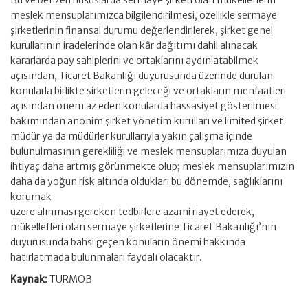
Bu ve benzeri hususlarda sermaye şirketi olan mükelleflerin
meslek mensuplarımızca bilgilendirilmesi, özellikle sermaye
şirketlerinin finansal durumu değerlendirilerek, şirket genel
kurullarının iradelerinde olan kâr dağıtımı dahil alınacak
kararlarda pay sahiplerini ve ortaklarını aydınlatabilmek
açısından, Ticaret Bakanlığı duyurusunda üzerinde durulan
konularla birlikte şirketlerin geleceği ve ortakların menfaatleri
açısından önem az eden konularda hassasiyet gösterilmesi
bakımından anonim şirket yönetim kurulları ve limited şirket
müdür ya da müdürler kurullarıyla yakın çalışma içinde
bulunulmasının gerekliliği ve meslek mensuplarımıza duyulan
ihtiyaç daha artmış görünmekte olup; meslek mensuplarımızın
daha da yoğun risk altında oldukları bu dönemde, sağlıklarını
korumak
üzere alınması gereken tedbirlere azami riayet ederek,
mükellefleri olan sermaye şirketlerine Ticaret Bakanlığı’nın
duyurusunda bahsi geçen konuların önemi hakkında
hatırlatmada bulunmaları faydalı olacaktır.
Kaynak:
TÜRMOB