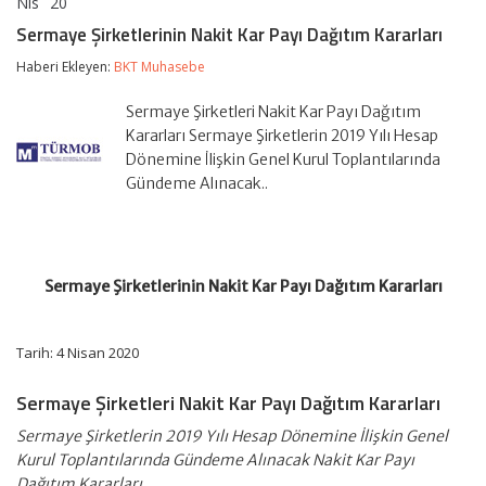
Nis
20
Sermaye
yorumlar kapalı
Şirketlerinin
Sermaye Şirketlerinin Nakit Kar Payı Dağıtım Kararları
Nakit
Kar
Haberi Ekleyen:
BKT Muhasebe
Payı
Dağıtım
Sermaye Şirketleri Nakit Kar Payı Dağıtım
Kararları
için
Kararları Sermaye Şirketlerin 2019 Yılı Hesap
Dönemine İlişkin Genel Kurul Toplantılarında
Gündeme Alınacak..
Sermaye Şirketlerinin Nakit Kar Payı Dağıtım Kararları
Tarih: 4 Nisan 2020
Sermaye Şirketleri Nakit Kar Payı Dağıtım Kararları
Sermaye Şirketlerin 2019 Yılı Hesap Dönemine İlişkin Genel
Kurul Toplantılarında Gündeme Alınacak Nakit Kar Payı
Dağıtım Kararları