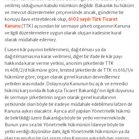
verilmiş olduğunun kabulü mümkün değildir. Bakanlık bu hüküm
ve mevcut düzenlemeler çerçevesinde ancak, gündeme bir
konuyu ilave ettirebilecek olup,
6102 sayılı Türk Ticaret
Kanunu
(TTK) açısından bir sermaye şirketi organının Kanuna
ve ilgili düzenlemelere uygun olarak oluşan iradesine kural
olarak müdahale edemez.
Esasen kâr payının belirlenmesi, dağıtılması ya da
dağıtılmamasına karar verilmesi, diğer bir ifade ile kâr payı
hakkında karar verme yetkisi, anonim şirketlerde TTK
m.408/2/d hükmüne göre, limited şirketlerde de TTK m.616/1/e
hükmüne göre, organ olarak genel kurulun devredilemez
yetkileri arasındadır. Dolayısıyla Kanunun bu açık ve emredici
hükmü karşısında ilk bakışta Ticaret Bakanlığı’nın ilgili duyurusu
ile sermaye şirketlerinin organ olarak genel kurullarının
yetkisinde olan böyle bir iradeye müdahale edebilmesi lafzen de
Kanuna aykırı olacaktır. Ayrıca atıf yapılan Yönetmelik hükmü
de belirtildiği üzere Bakanlığa böyle bir yetki vermemektedir.
Bunun yanı sıra bir Yönetmelik hükmünün İdareye böyle bir
yetki verdiği düşünülse dahi, ilgili Yönetmelik hükmünün ya da
idari tasarrufun bir üst norm olan Kanuna aykırılığı her zaman