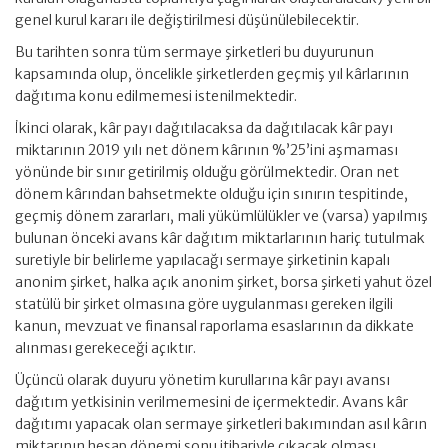
genel kurul kararı ile değiştirilmesi düşünülebilecektir.
Bu tarihten sonra tüm sermaye şirketleri bu duyurunun
kapsamında olup, öncelikle şirketlerden geçmiş yıl kârlarının
dağıtıma konu edilmemesi istenilmektedir.
İkinci olarak, kâr payı dağıtılacaksa da dağıtılacak kâr payı
miktarının 2019 yılı net dönem kârının %’25’ini aşmaması
yönünde bir sınır getirilmiş olduğu görülmektedir. Oran net
dönem kârından bahsetmekte olduğu için sınırın tespitinde,
geçmiş dönem zararları, mali yükümlülükler ve (varsa) yapılmış
bulunan önceki avans kâr dağıtım miktarlarının hariç tutulmak
suretiyle bir belirleme yapılacağı sermaye şirketinin kapalı
anonim şirket, halka açık anonim şirket, borsa şirketi yahut özel
statülü bir şirket olmasına göre uygulanması gereken ilgili
kanun, mevzuat ve finansal raporlama esaslarının da dikkate
alınması gerekeceği açıktır.
Üçüncü olarak duyuru yönetim kurullarına kâr payı avansı
dağıtım yetkisinin verilmemesini de içermektedir. Avans kâr
dağıtımı yapacak olan sermaye şirketleri bakımından asıl kârın
miktarının hesap dönemi sonu itibariyle çıkacak olması,