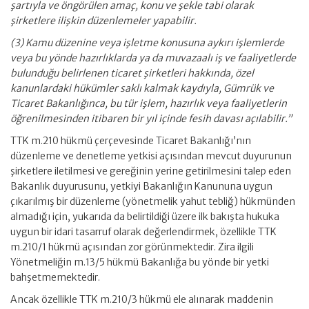
şartıyla ve öngörülen amaç, konu ve şekle tabi olarak
şirketlere ilişkin düzenlemeler yapabilir.
(3) Kamu düzenine veya işletme konusuna aykırı işlemlerde
veya bu yönde hazırlıklarda ya da muvazaalı iş ve faaliyetlerde
bulunduğu belirlenen ticaret şirketleri hakkında, özel
kanunlardaki hükümler saklı kalmak kaydıyla, Gümrük ve
Ticaret Bakanlığınca, bu tür işlem, hazırlık veya faaliyetlerin
öğrenilmesinden itibaren bir yıl içinde fesih davası açılabilir.”
TTK m.210 hükmü çerçevesinde Ticaret Bakanlığı’nın
düzenleme ve denetleme yetkisi açısından mevcut duyurunun
şirketlere iletilmesi ve gereğinin yerine getirilmesini talep eden
Bakanlık duyurusunu, yetkiyi Bakanlığın Kanununa uygun
çıkarılmış bir düzenleme (yönetmelik yahut tebliğ) hükmünden
almadığı için, yukarıda da belirtildiği üzere ilk bakışta hukuka
uygun bir idari tasarruf olarak değerlendirmek, özellikle TTK
m.210/1 hükmü açısından zor görünmektedir. Zira ilgili
Yönetmeliğin m.13/5 hükmü Bakanlığa bu yönde bir yetki
bahşetmemektedir.
Ancak özellikle TTK m.210/3 hükmü ele alınarak maddenin