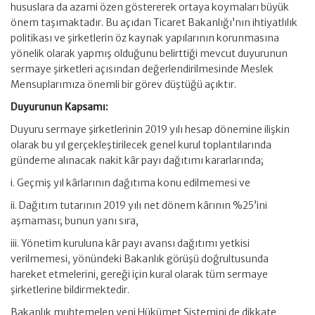
hususlara da azami özen göstererek ortaya koymaları büyük
önem taşımaktadır. Bu açıdan Ticaret Bakanlığı’nın ihtiyatlılık
politikası ve şirketlerin öz kaynak yapılarının korunmasına
yönelik olarak yapmış olduğunu belirttiği mevcut duyurunun
sermaye şirketleri açısından değerlendirilmesinde Meslek
Mensuplarımıza önemli bir görev düştüğü açıktır.
Duyurunun Kapsamı:
Duyuru sermaye şirketlerinin 2019 yılı hesap dönemine ilişkin
olarak bu yıl gerçekleştirilecek genel kurul toplantılarında
gündeme alınacak nakit kâr payı dağıtımı kararlarında;
i. Geçmiş yıl kârlarının dağıtıma konu edilmemesi ve
ii. Dağıtım tutarının 2019 yılı net dönem kârının %25’ini
aşmaması; bunun yanı sıra,
iii. Yönetim kuruluna kâr payı avansı dağıtımı yetkisi
verilmemesi, yönündeki Bakanlık görüşü doğrultusunda
hareket etmelerini, gereği için kural olarak tüm sermaye
şirketlerine bildirmektedir.
Bakanlık muhtemelen yeni Hükümet Sistemini de dikkate