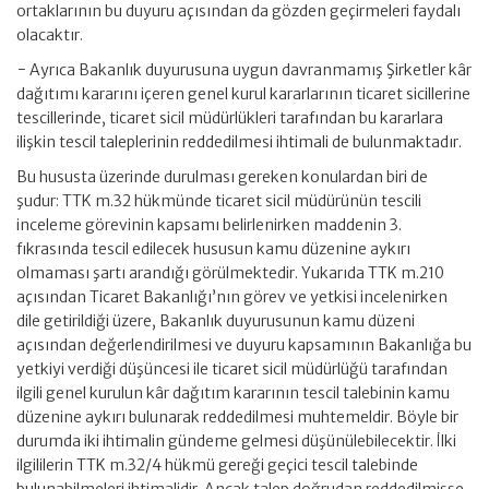
ortaklarının bu duyuru açısından da gözden geçirmeleri faydalı
olacaktır.
− Ayrıca Bakanlık duyurusuna uygun davranmamış Şirketler kâr
dağıtımı kararını içeren genel kurul kararlarının ticaret sicillerine
tescillerinde, ticaret sicil müdürlükleri tarafından bu kararlara
ilişkin tescil taleplerinin reddedilmesi ihtimali de bulunmaktadır.
Bu hususta üzerinde durulması gereken konulardan biri de
şudur: TTK m.32 hükmünde ticaret sicil müdürünün tescili
inceleme görevinin kapsamı belirlenirken maddenin 3.
fıkrasında tescil edilecek hususun kamu düzenine aykırı
olmaması şartı arandığı görülmektedir. Yukarıda TTK m.210
açısından Ticaret Bakanlığı’nın görev ve yetkisi incelenirken
dile getirildiği üzere, Bakanlık duyurusunun kamu düzeni
açısından değerlendirilmesi ve duyuru kapsamının Bakanlığa bu
yetkiyi verdiği düşüncesi ile ticaret sicil müdürlüğü tarafından
ilgili genel kurulun kâr dağıtım kararının tescil talebinin kamu
düzenine aykırı bulunarak reddedilmesi muhtemeldir. Böyle bir
durumda iki ihtimalin gündeme gelmesi düşünülebilecektir. İlki
ilgililerin TTK m.32/4 hükmü gereği geçici tescil talebinde