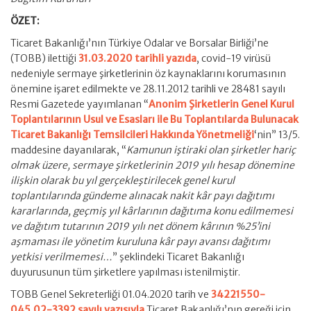
ÖZET:
Ticaret Bakanlığı’nın Türkiye Odalar ve Borsalar Birliği’ne
(TOBB) ilettiği
31.03.2020 tarihli yazıda
, covid-19 virüsü
nedeniyle sermaye şirketlerinin öz kaynaklarını korumasının
önemine işaret edilmekte ve 28.11.2012 tarihli ve 28481 sayılı
Resmi Gazetede yayımlanan “
Anonim Şirketlerin Genel Kurul
Toplantılarının Usul ve Esasları ile Bu Toplantılarda Bulunacak
Ticaret Bakanlığı Temsilcileri Hakkında Yönetmeliği
‘nin” 13/5.
maddesine dayanılarak, “
Kamunun iştiraki olan şirketler hariç
olmak üzere, sermaye şirketlerinin 2019 yılı hesap dönemine
ilişkin olarak bu yıl gerçekleştirilecek genel kurul
toplantılarında gündeme alınacak nakit kâr payı dağıtımı
kararlarında, geçmiş yıl kârlarının dağıtıma konu edilmemesi
ve dağıtım tutarının 2019 yılı net dönem kârının %25’ini
aşmaması ile yönetim kuruluna kâr payı avansı dağıtımı
yetkisi verilmemesi…
” şeklindeki Ticaret Bakanlığı
duyurusunun tüm şirketlere yapılması istenilmiştir.
TOBB Genel Sekreterliği 01.04.2020 tarih ve
34221550-
045.02-3392 sayılı yazısıyla
Ticaret Bakanlığı’nın gereği için