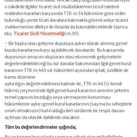
bulunabilmeleri ihtimalidir. Ancak talep doğrudan reddedilmişse
o takdirde ilgililer ticaret sicil müdürlüklerinin tescil talebini
reddeden kararları karşısında TTK m.34 hükmüne göre sicilin
bulunduğu yerde ticari davalara bakmakla görevli asliye ticaret
mahkemesine dilekçe ile itirazda da bulunabileceklerdir (ayrıca
bkz.
Ticaret Sicili Yönetmeliği
m.39).
− Bir başka olası gelişme duyuruya aykırı olarak alınmış genel
kurulu kararlarına karşı açılabilecek davalardır. Bu kapsamda
duyurunun amacını oluşturan olası ekonomik gelişmelerin
değerlendirilebileceği bu tür davalar bakımından ilgili genel kurul
kararının TTK m.445 vd. hükümleri açısından iptali; özellikle de
kamu düzenine
aykırılığın değerlendirilmesi halinde de, TTK m.447/c bendi
hükmü çerçevesinde ilgili genel kurul kararının anonim şirketin
temel yapısını bozduğu veya sermayenin korunması
hükümlerine aykırı genel kurul kararlarının (sayma bu sebeplerle
sınırlı olmaksızın) batıl olduğu ileri sürülerek bir tespit davası
açılması da olasılık dahilinde olacaktır.
Tüm bu değerlendirmeler ışığında;