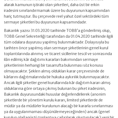
alarak kamunun iştiraki olan şirketleri, daha üst bir erkin
iradesini sınırlandırmamak üzere bu duyurunun kapsamından
hariç tutmuştur. Bu çerçevede reel yahut özel sektördeki tüm
sermaye şirketleri bu duyurunun kapsamındadır.
Bakanlık yazısı 31.03.2020 tarihinde TOBB’a gönderilmiş olup,
TOBB Genel Sekreterliği tarafından da 01.04.2020 tarihinde ilgili
tüm odalara duyurusu yapılmış bulunmaktadır. Dolayısıyla bu
tarihten önce yapılmış olan sermaye şirketlerinin genel kurul
toplantılarında alınmış ve ticaret sicillerine tescil ve sonrasında
ilân edilmiş kâr dağıtımı kararları bakımından sermaye
şirketlerinin herhangi bir tasarrufta bulunması söz konusu
olmayacaktır. Şeklen almış oldukları karar çerçevesinde de
kârlarını dağıtmalarında bir hukuka aykırılık bulunmayacaktır.
Ancak ilgili şirketler genel kurullarında kâr dağıtım kararı almış
olduklarına göre ortaya çıkmış bulunan bu şirket iradesinin,
Bakanlık duyurusundaki hususlar değerlendirilerek (anonim
şirketlerde bir yönetim kurulu kararı, limited şirketlerde de
müdür ya da müdürler kurulunun alacağı bir kararla sınırlanması
ya da uygulanmaması düşünülemeyeceğinden) ancak (genel
kurulun olağanüstü toplantıya çağırılarak oluşturulacak) yeni bir