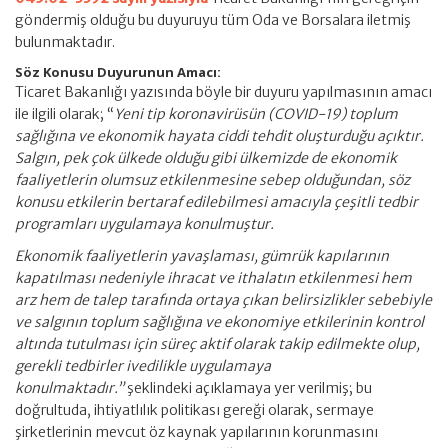
göndermiş olduğu bu duyuruyu tüm Oda ve Borsalara iletmiş
bulunmaktadır.
Söz Konusu Duyurunun Amacı:
Ticaret Bakanlığı yazısında böyle bir duyuru yapılmasının amacı
ile ilgili olarak; “
Yeni tip koronavirüsün (COVID-19) toplum
sağlığına ve ekonomik hayata ciddi tehdit oluşturduğu açıktır.
Salgın, pek çok ülkede olduğu gibi ülkemizde de ekonomik
faaliyetlerin olumsuz etkilenmesine sebep olduğundan, söz
konusu etkilerin bertaraf edilebilmesi amacıyla çeşitli tedbir
programları uygulamaya konulmuştur.
Ekonomik faaliyetlerin yavaşlaması, gümrük kapılarının
kapatılması nedeniyle ihracat ve ithalatın etkilenmesi hem
arz hem de talep tarafında ortaya çıkan belirsizlikler sebebiyle
ve salgının toplum sağlığına ve ekonomiye etkilerinin kontrol
altında tutulması için süreç aktif olarak takip edilmekte olup,
gerekli tedbirler ivedilikle uygulamaya
konulmaktadır.”
şeklindeki açıklamaya yer verilmiş; bu
doğrultuda, ihtiyatlılık politikası gereği olarak, sermaye
şirketlerinin mevcut öz kaynak yapılarının korunmasını