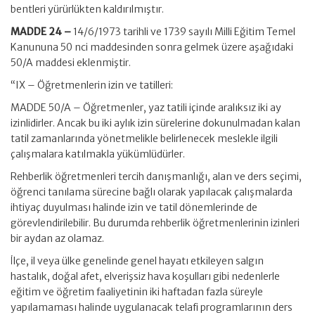
bentleri yürürlükten kaldırılmıştır.
MADDE 24 –
14/6/1973 tarihli ve 1739 sayılı Milli Eğitim Temel
Kanununa 50 nci maddesinden sonra gelmek üzere aşağıdaki
50/A maddesi eklenmiştir.
“IX – Öğretmenlerin izin ve tatilleri:
MADDE 50/A – Öğretmenler, yaz tatili içinde aralıksız iki ay
izinlidirler. Ancak bu iki aylık izin sürelerine dokunulmadan kalan
tatil zamanlarında yönetmelikle belirlenecek meslekle ilgili
çalışmalara katılmakla yükümlüdürler.
Rehberlik öğretmenleri tercih danışmanlığı, alan ve ders seçimi,
öğrenci tanılama sürecine bağlı olarak yapılacak çalışmalarda
ihtiyaç duyulması halinde izin ve tatil dönemlerinde de
görevlendirilebilir. Bu durumda rehberlik öğretmenlerinin izinleri
bir aydan az olamaz.
İlçe, il veya ülke genelinde genel hayatı etkileyen salgın
hastalık, doğal afet, elverişsiz hava koşulları gibi nedenlerle
eğitim ve öğretim faaliyetinin iki haftadan fazla süreyle
yapılamaması halinde uygulanacak telafi programlarının ders