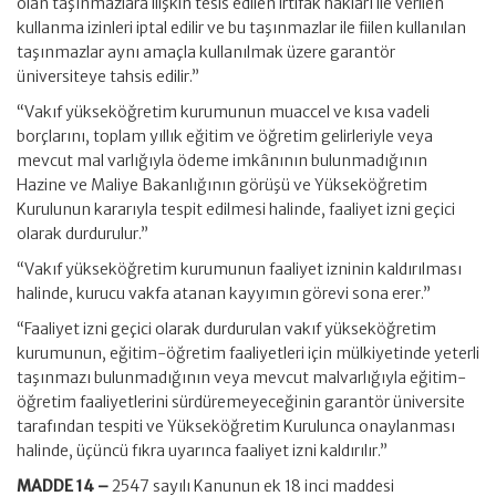
olan taşınmazlara ilişkin tesis edilen irtifak hakları ile verilen
kullanma izinleri iptal edilir ve bu taşınmazlar ile fiilen kullanılan
taşınmazlar aynı amaçla kullanılmak üzere garantör
üniversiteye tahsis edilir.”
“Vakıf yükseköğretim kurumunun muaccel ve kısa vadeli
borçlarını, toplam yıllık eğitim ve öğretim gelirleriyle veya
mevcut mal varlığıyla ödeme imkânının bulunmadığının
Hazine ve Maliye Bakanlığının görüşü ve Yükseköğretim
Kurulunun kararıyla tespit edilmesi halinde, faaliyet izni geçici
olarak durdurulur.”
“Vakıf yükseköğretim kurumunun faaliyet izninin kaldırılması
halinde, kurucu vakfa atanan kayyımın görevi sona erer.”
“Faaliyet izni geçici olarak durdurulan vakıf yükseköğretim
kurumunun, eğitim-öğretim faaliyetleri için mülkiyetinde yeterli
taşınmazı bulunmadığının veya mevcut malvarlığıyla eğitim-
öğretim faaliyetlerini sürdüremeyeceğinin garantör üniversite
tarafından tespiti ve Yükseköğretim Kurulunca onaylanması
halinde, üçüncü fıkra uyarınca faaliyet izni kaldırılır.”
MADDE 14 –
2547 sayılı Kanunun ek 18 inci maddesi