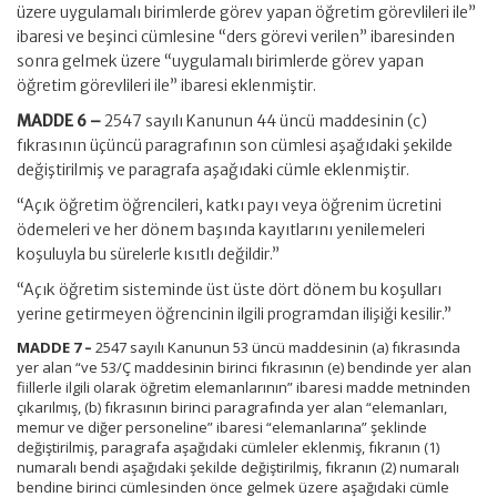
üzere uygulamalı birimlerde görev yapan öğretim görevlileri ile”
ibaresi ve beşinci cümlesine “ders görevi verilen” ibaresinden
sonra gelmek üzere “uygulamalı birimlerde görev yapan
öğretim görevlileri ile” ibaresi eklenmiştir.
MADDE 6 –
2547 sayılı Kanunun 44 üncü maddesinin (c)
fıkrasının üçüncü paragrafının son cümlesi aşağıdaki şekilde
değiştirilmiş ve paragrafa aşağıdaki cümle eklenmiştir.
“Açık öğretim öğrencileri, katkı payı veya öğrenim ücretini
ödemeleri ve her dönem başında kayıtlarını yenilemeleri
koşuluyla bu sürelerle kısıtlı değildir.”
“Açık öğretim sisteminde üst üste dört dönem bu koşulları
yerine getirmeyen öğrencinin ilgili programdan ilişiği kesilir.”
MADDE 7 –
2547 sayılı Kanunun 53 üncü maddesinin (a) fıkrasında
yer alan “ve 53/Ç maddesinin birinci fıkrasının (e) bendinde yer alan
fiillerle ilgili olarak öğretim elemanlarının” ibaresi madde metninden
çıkarılmış, (b) fıkrasının birinci paragrafında yer alan “elemanları,
memur ve diğer personeline” ibaresi “elemanlarına” şeklinde
değiştirilmiş, paragrafa aşağıdaki cümleler eklenmiş, fıkranın (1)
numaralı bendi aşağıdaki şekilde değiştirilmiş, fıkranın (2) numaralı
bendine birinci cümlesinden önce gelmek üzere aşağıdaki cümle