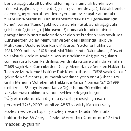
bende aşağıdaki alt bentler eklenmiş, (5) numaralı bendin son
cümlesi aşağıdaki şekilde değiştirilmiş ve bende aşağıdaki alt bentler
eklenmiş, (6) numaralı bendinde yer alan “657 sayılı Kanundaki
fiillere ilave olarak bu Kanun kapsamındaki kamu görevlileri için
kamu” ibaresi “Kamu” şeklinde ve bendin (a) alt bendi aşağıdaki
şekilde değiştirilmiş, (c) fıkrasının (6) numaralı bendinin birinci
paragrafının birinci cümlesinde yer alan “rektörlerin 1609 sayılı Bazı
Cürümlerden Dolayı Memurlar ve Şerikleri Hakkında Takip ve
Muhakeme Usulüne Dair Kanun” ibaresi “rektörler hakkında
19/4/1990 tarihli ve 3628 sayılı Mal Bildiriminde Bulunulması, Rüşvet
ve Yolsuzluklarla Mücadele Kanunu” şeklinde değiştirilmiş, ikinci
cümlesi yürürlükten kaldırılmış, bendin ikinci paragrafında yer alan
“1609 sayılı Bazı Cürümlerden Dolayı Memurlar ve Şerikleri Hakkında
Takip ve Muhakeme Usulüne Dair Kanun” ibaresi “3628 sayılı Kanun”
şeklinde ve fıkranın (8) numaralı bendinde yer alan “4 Şubat 1329
tarihli Memurin Muhakematı Hakkında Kanun” ibaresi “2/12/1999
tarihli ve 4483 sayılı Memurlar ve Diğer Kamu Görevlilerinin
Yargılanması Hakkında Kanun” şeklinde değiştirilmiştir.
“Öğretim elemanları dışında iş sözleşmesiyle çalışan
personel 22/5/2003 tarihli ve 4857 sayılı İş Kanunu ve iş
sözleşmesi veya toplu iş sözleşmesine tabidir. Memurlar
hakkında ise 657 sayılı Devlet Memurları Kanununun 125 inci
maddesi uygulanır.”