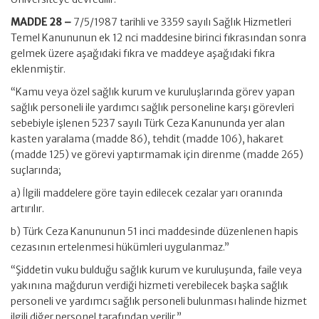
MADDE 28 –
7/5/1987 tarihli ve 3359 sayılı Sağlık Hizmetleri
Temel Kanununun ek 12 nci maddesine birinci fıkrasından sonra
gelmek üzere aşağıdaki fıkra ve maddeye aşağıdaki fıkra
eklenmiştir.
“Kamu veya özel sağlık kurum ve kuruluşlarında görev yapan
sağlık personeli ile yardımcı sağlık personeline karşı görevleri
sebebiyle işlenen 5237 sayılı Türk Ceza Kanununda yer alan
kasten yaralama (madde 86), tehdit (madde 106), hakaret
(madde 125) ve görevi yaptırmamak için direnme (madde 265)
suçlarında;
a) İlgili maddelere göre tayin edilecek cezalar yarı oranında
artırılır.
b) Türk Ceza Kanununun 51 inci maddesinde düzenlenen hapis
cezasının ertelenmesi hükümleri uygulanmaz.”
“Şiddetin vuku bulduğu sağlık kurum ve kuruluşunda, faile veya
yakınına mağdurun verdiği hizmeti verebilecek başka sağlık
personeli ve yardımcı sağlık personeli bulunması halinde hizmet
ilgili diğer personel tarafından verilir.”