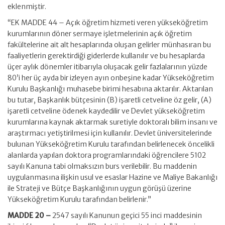
eklenmiştir.
“EK MADDE 44 – Açık öğretim hizmeti veren yükseköğretim
kurumlarının döner sermaye işletmelerinin açık öğretim
fakültelerine ait alt hesaplarında oluşan gelirler münhasıran bu
faaliyetlerin gerektirdiği giderlerde kullanılır ve bu hesaplarda
üçer aylık dönemler itibarıyla oluşacak gelir fazlalarının yüzde
80’i her üç ayda bir izleyen ayın onbeşine kadar Yükseköğretim
Kurulu Başkanlığı muhasebe birimi hesabına aktarılır. Aktarılan
bu tutar, Başkanlık bütçesinin (B) işaretli cetveline öz gelir, (A)
işaretli cetveline ödenek kaydedilir ve Devlet yükseköğretim
kurumlarına kaynak aktarmak suretiyle doktoralı bilim insanı ve
araştırmacı yetiştirilmesi için kullanılır. Devlet üniversitelerinde
bulunan Yükseköğretim Kurulu tarafından belirlenecek öncelikli
alanlarda yapılan doktora programlarındaki öğrencilere 5102
sayılı Kanuna tabi olmaksızın burs verilebilir. Bu maddenin
uygulanmasına ilişkin usul ve esaslar Hazine ve Maliye Bakanlığı
ile Strateji ve Bütçe Başkanlığının uygun görüşü üzerine
Yükseköğretim Kurulu tarafından belirlenir.”
MADDE 20 –
2547 sayılı Kanunun geçici 55 inci maddesinin