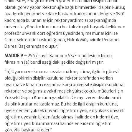
Üniversiteye bağlı birimlerin yönetim kurulları disiplin kurulu
olarak görev yapar. Rektörlüğe bağlı birimlerdeki disiplin kurulu;
akademik personel ve daire başkanı kadrosunun dengi ve üstü
kadrolarda bulunanlar için rektör yardımcısı başkanlığında
üniversite yönetim kurulunca her takvim yılı başında belirlenen
profesör unvanlı dört öğretim üyesinden, memurlar için ise
Genel Sekreterin başkanlığında, Hukuk Müşaviri ile Personel
Dairesi Başkanından oluşur.”
MADDE 9 –
2547 sayılı Kanunun 53/F maddesinin birinci
fıkrasının (a) bendi aşağıdaki şekilde değiştirilmiştir.
“a) Uyarma ve kınama cezalarına karşı itiraz, ilgilinin görevli
olduğu birimin disiplin kuruluna, rektör tarafından verilen
uyarma ve kınama cezalarına karşı üniversite disiplin kuruluna,
rektörler ve bağımsız vakıf meslek yüksekokulu müdürleri için
Yüksek Disiplin Kuruluna yapılabilir. Cezayı veren disiplin amiri
disiplin kurullarına katılamaz. Bu halde ilgili disiplin kuruluna,
üyelerden en yüksek unvanlı öğretim üyesi, en yüksek unvanlı
öğretim üyesinin birden fazla olması halinde en kıdemli üye,
öğretim üyesi bulunmaması halinde en kıdemli öğretim
görevlisi başkanlık eder.”