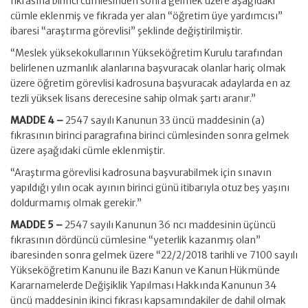
fıkrasına birinci cümlesinden sonra gelmek üzere aşağıdaki
cümle eklenmiş ve fıkrada yer alan “öğretim üye yardımcısı”
ibaresi “araştırma görevlisi” şeklinde değiştirilmiştir.
“Meslek yüksekokullarının Yükseköğretim Kurulu tarafından
belirlenen uzmanlık alanlarına başvuracak olanlar hariç olmak
üzere öğretim görevlisi kadrosuna başvuracak adaylarda en az
tezli yüksek lisans derecesine sahip olmak şartı aranır.”
MADDE 4 –
2547 sayılı Kanunun 33 üncü maddesinin (a)
fıkrasının birinci paragrafına birinci cümlesinden sonra gelmek
üzere aşağıdaki cümle eklenmiştir.
“Araştırma görevlisi kadrosuna başvurabilmek için sınavın
yapıldığı yılın ocak ayının birinci günü itibarıyla otuz beş yaşını
doldurmamış olmak gerekir.”
MADDE 5 –
2547 sayılı Kanunun 36 ncı maddesinin üçüncü
fıkrasının dördüncü cümlesine “yeterlik kazanmış olan”
ibaresinden sonra gelmek üzere “22/2/2018 tarihli ve 7100 sayılı
Yükseköğretim Kanunu ile Bazı Kanun ve Kanun Hükmünde
Kararnamelerde Değişiklik Yapılması Hakkında Kanunun 34
üncü maddesinin ikinci fıkrası kapsamındakiler de dahil olmak