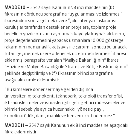
MADDE 10 –
2547 sayılı Kanunun 58 inci maddesinin (b)
fıkrasının dördüncü paragrafına “uygulanması ve izlenmesi”
ibaresinden sonra gelmek üzere “, ulusal veya uluslararası
kuruluşlar tarafından desteklenen projelere, toplam proje
bedelinin yüzde otuzunu aşmamak kaydıyla kaynak aktarımı,
proje değerlendirmesini yapacak uzmanlara 10.000 gösterge
rakamının memur aylık katsayısı ile çarpımı sonucu bulunacak
tutarı geçmemek üzere ödenecek ücretin belirlenmesi” ibaresi
eklenmiş, paragrafta yer alan “Maliye Bakanlığının” ibaresi
“Hazine ve Maliye Bakanlığı ile Strateji ve Bütçe Başkanlığının”
şeklinde değiştirilmiş ve (f) fıkrasının birinci paragrafına
aşağıdaki cümle eklenmiştir.
“Bu kimselere döner sermaye gelirleri dışında
üniversitenin; teknokent, teknopark, teknoloji transfer ofisi,
iktisadi işletmeler ve iştirakleri gibi gelir getirici müesseseler ve
birimleri sebebiyle ayrıca huzur hakkı, yönetici payı,
koordinatörlük, danışmanlık ve benzeri ücret ödenmez.”
MADDE 11 –
2547 sayılı Kanunun ek 8 inci maddesine aşağıdaki
fıkra eklenmiştir.