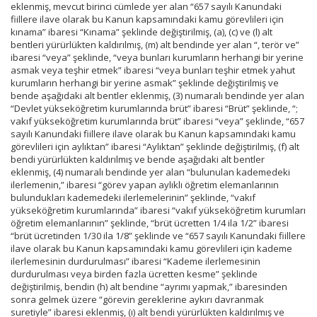
eklenmiş, mevcut birinci cümlede yer alan “657 sayılı Kanundaki
fiillere ilave olarak bu Kanun kapsamındaki kamu görevlileri için
kınama” ibaresi “Kınama” şeklinde değiştirilmiş, (a), (c) ve (l) alt
bentleri yürürlükten kaldırılmış, (m) alt bendinde yer alan “, terör ve”
ibaresi “veya” şeklinde, “veya bunları kurumların herhangi bir yerine
asmak veya teşhir etmek” ibaresi “veya bunları teşhir etmek yahut
kurumların herhangi bir yerine asmak” şeklinde değiştirilmiş ve
bende aşağıdaki alt bentler eklenmiş, (3) numaralı bendinde yer alan
“Devlet yükseköğretim kurumlarında brüt” ibaresi “Brüt” şeklinde, “;
vakıf yükseköğretim kurumlarında brüt” ibaresi “veya” şeklinde, “657
sayılı Kanundaki fiillere ilave olarak bu Kanun kapsamındaki kamu
görevlileri için aylıktan” ibaresi “Aylıktan” şeklinde değiştirilmiş, (f) alt
bendi yürürlükten kaldırılmış ve bende aşağıdaki alt bentler
eklenmiş, (4) numaralı bendinde yer alan “bulunulan kademedeki
ilerlemenin,” ibaresi “görev yapan aylıklı öğretim elemanlarının
bulundukları kademedeki ilerlemelerinin” şeklinde, “vakıf
yükseköğretim kurumlarında” ibaresi “vakıf yükseköğretim kurumları
öğretim elemanlarının” şeklinde, “brüt ücretten 1/4 ila 1/2” ibaresi
“brüt ücretinden 1/30 ila 1/8” şeklinde ve “657 sayılı Kanundaki fiillere
ilave olarak bu Kanun kapsamındaki kamu görevlileri için kademe
ilerlemesinin durdurulması” ibaresi “Kademe ilerlemesinin
durdurulması veya birden fazla ücretten kesme” şeklinde
değiştirilmiş, bendin (h) alt bendine “ayrımı yapmak,” ibaresinden
sonra gelmek üzere “görevin gereklerine aykırı davranmak
suretiyle” ibaresi eklenmiş, (ı) alt bendi yürürlükten kaldırılmış ve