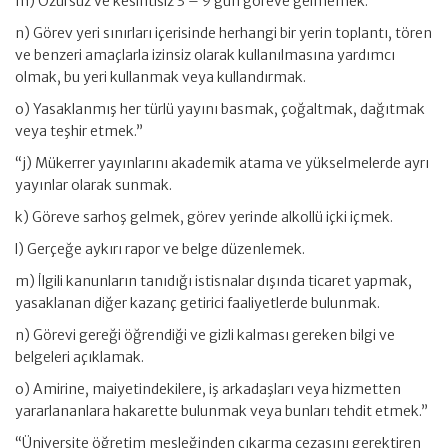
m) Özürsüz ve kesintisiz 3 – 9 gün göreve gelmemek.
n) Görev yeri sınırları içerisinde herhangi bir yerin toplantı, tören
ve benzeri amaçlarla izinsiz olarak kullanılmasına yardımcı
olmak, bu yeri kullanmak veya kullandırmak.
o) Yasaklanmış her türlü yayını basmak, çoğaltmak, dağıtmak
veya teşhir etmek.”
“j) Mükerrer yayınlarını akademik atama ve yükselmelerde ayrı
yayınlar olarak sunmak.
k) Göreve sarhoş gelmek, görev yerinde alkollü içki içmek.
l) Gerçeğe aykırı rapor ve belge düzenlemek.
m) İlgili kanunların tanıdığı istisnalar dışında ticaret yapmak,
yasaklanan diğer kazanç getirici faaliyetlerde bulunmak.
n) Görevi gereği öğrendiği ve gizli kalması gereken bilgi ve
belgeleri açıklamak.
o) Amirine, maiyetindekilere, iş arkadaşları veya hizmetten
yararlananlara hakarette bulunmak veya bunları tehdit etmek.”
“Üniversite öğretim mesleğinden çıkarma cezasını gerektiren