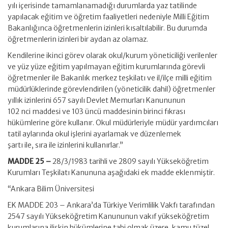
yılı içerisinde tamamlanamadığı durumlarda yaz tatilinde
yapılacak eğitim ve öğretim faaliyetleri nedeniyle Milli Eğitim
Bakanlığınca öğretmenlerin izinleri kısaltılabilir. Bu durumda
öğretmenlerin izinleri bir aydan az olamaz.
Kendilerine ikinci görev olarak okul/kurum yöneticiliği verilenler
ve yüz yüze eğitim yapılmayan eğitim kurumlarında görevli
öğretmenler ile Bakanlık merkez teşkilatı ve il/ilçe milli eğitim
müdürlüklerinde görevlendirilen (yöneticilik dahil) öğretmenler
yıllık izinlerini 657 sayılı Devlet Memurları Kanununun
102 nci maddesi ve 103 üncü maddesinin birinci fıkrası
hükümlerine göre kullanır. Okul müdürleriyle müdür yardımcıları
tatil aylarında okul işlerini ayarlamak ve düzenlemek
şartı ile, sıra ile izinlerini kullanırlar.”
MADDE 25 –
28/3/1983 tarihli ve 2809 sayılı Yükseköğretim
Kurumları Teşkilatı Kanununa aşağıdaki ek madde eklenmiştir.
“Ankara Bilim Üniversitesi
EK MADDE 203 – Ankara’da Türkiye Verimlilik Vakfı tarafından
2547 sayılı Yükseköğretim Kanununun vakıf yükseköğretim
kurumlarına ilişkin hükümlerine tabi olmak üzere, kamu tüzel