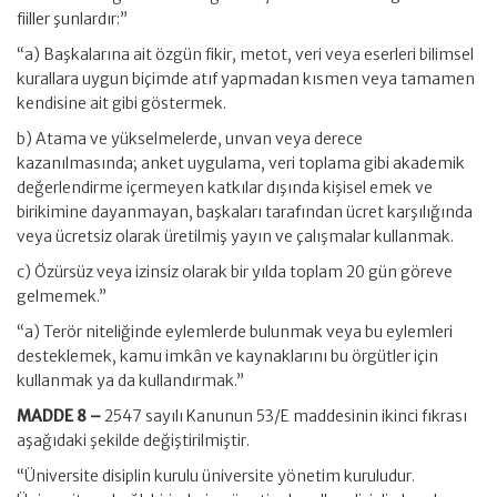
fiiller şunlardır:”
“a) Başkalarına ait özgün fikir, metot, veri veya eserleri bilimsel
kurallara uygun biçimde atıf yapmadan kısmen veya tamamen
kendisine ait gibi göstermek.
b) Atama ve yükselmelerde, unvan veya derece
kazanılmasında; anket uygulama, veri toplama gibi akademik
değerlendirme içermeyen katkılar dışında kişisel emek ve
birikimine dayanmayan, başkaları tarafından ücret karşılığında
veya ücretsiz olarak üretilmiş yayın ve çalışmalar kullanmak.
c) Özürsüz veya izinsiz olarak bir yılda toplam 20 gün göreve
gelmemek.”
“a) Terör niteliğinde eylemlerde bulunmak veya bu eylemleri
desteklemek, kamu imkân ve kaynaklarını bu örgütler için
kullanmak ya da kullandırmak.”
MADDE 8 –
2547 sayılı Kanunun 53/E maddesinin ikinci fıkrası
aşağıdaki şekilde değiştirilmiştir.
“Üniversite disiplin kurulu üniversite yönetim kuruludur.