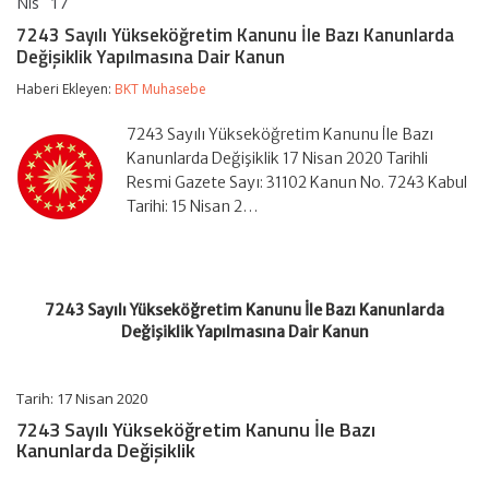
Nis
17
7243
yorumlar kapalı
Sayılı
7243 Sayılı Yükseköğretim Kanunu İle Bazı Kanunlarda
Yükseköğretim
Değişiklik Yapılmasına Dair Kanun
Kanunu
İle
Haberi Ekleyen:
BKT Muhasebe
Bazı
Kanunlarda
Değişiklik
7243 Sayılı Yükseköğretim Kanunu İle Bazı
Yapılmasına
Kanunlarda Değişiklik 17 Nisan 2020 Tarihli
Dair
Resmi Gazete Sayı: 31102 Kanun No. 7243 Kabul
Kanun
Tarihi: 15 Nisan 2…
için
7243 Sayılı Yükseköğretim Kanunu İle Bazı Kanunlarda
Değişiklik Yapılmasına Dair Kanun
Tarih: 17 Nisan 2020
7243 Sayılı Yükseköğretim Kanunu İle Bazı
Kanunlarda Değişiklik