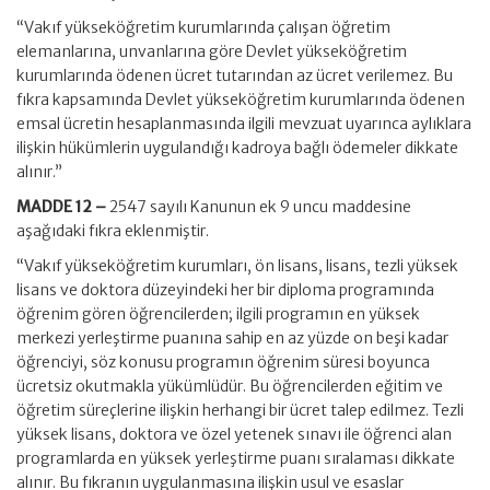
“Vakıf yükseköğretim kurumlarında çalışan öğretim
elemanlarına, unvanlarına göre Devlet yükseköğretim
kurumlarında ödenen ücret tutarından az ücret verilemez. Bu
fıkra kapsamında Devlet yükseköğretim kurumlarında ödenen
emsal ücretin hesaplanmasında ilgili mevzuat uyarınca aylıklara
ilişkin hükümlerin uygulandığı kadroya bağlı ödemeler dikkate
alınır.”
MADDE 12 –
2547 sayılı Kanunun ek 9 uncu maddesine
aşağıdaki fıkra eklenmiştir.
“Vakıf yükseköğretim kurumları, ön lisans, lisans, tezli yüksek
lisans ve doktora düzeyindeki her bir diploma programında
öğrenim gören öğrencilerden; ilgili programın en yüksek
merkezi yerleştirme puanına sahip en az yüzde on beşi kadar
öğrenciyi, söz konusu programın öğrenim süresi boyunca
ücretsiz okutmakla yükümlüdür. Bu öğrencilerden eğitim ve
öğretim süreçlerine ilişkin herhangi bir ücret talep edilmez. Tezli
yüksek lisans, doktora ve özel yetenek sınavı ile öğrenci alan
programlarda en yüksek yerleştirme puanı sıralaması dikkate
alınır. Bu fıkranın uygulanmasına ilişkin usul ve esaslar