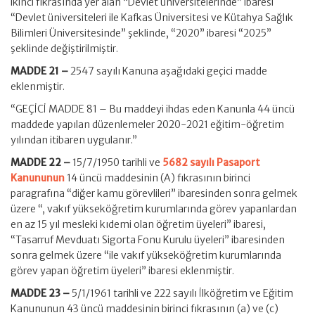
ikinci fıkrasında yer alan “Devlet üniversitelerinde” ibaresi
“Devlet üniversiteleri ile Kafkas Üniversitesi ve Kütahya Sağlık
Bilimleri Üniversitesinde” şeklinde, “2020” ibaresi “2025”
şeklinde değiştirilmiştir.
MADDE 21 –
2547 sayılı Kanuna aşağıdaki geçici madde
eklenmiştir.
“GEÇİCİ MADDE 81 – Bu maddeyi ihdas eden Kanunla 44 üncü
maddede yapılan düzenlemeler 2020-2021 eğitim-öğretim
yılından itibaren uygulanır.”
MADDE 22 –
15/7/1950 tarihli ve
5682 sayılı Pasaport
Kanununun
14 üncü maddesinin (A) fıkrasının birinci
paragrafına “diğer kamu görevlileri” ibaresinden sonra gelmek
üzere “, vakıf yükseköğretim kurumlarında görev yapanlardan
en az 15 yıl mesleki kıdemi olan öğretim üyeleri” ibaresi,
“Tasarruf Mevduatı Sigorta Fonu Kurulu üyeleri” ibaresinden
sonra gelmek üzere “ile vakıf yükseköğretim kurumlarında
görev yapan öğretim üyeleri” ibaresi eklenmiştir.
MADDE 23 –
5/1/1961 tarihli ve 222 sayılı İlköğretim ve Eğitim
Kanununun 43 üncü maddesinin birinci fıkrasının (a) ve (c)