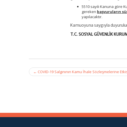
5510 sayılı Kanuna göre Ku
gereken
başvuruların sü
yapılacaktır.
Kamuoyuna saygıyla duyurulur
T.C. SOSYAL GÜVENLİK KURU
Post
←
COVID-19 Salgınının Kamu İhale Sözleşmelerine Etkisi 
navigation