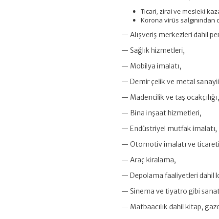
Ticari, zirai ve mesleki k
Korona virüs salgınından d
— Alışveriş merkezleri dahil p
— Sağlık hizmetleri,
— Mobilya imalatı,
— Demir çelik ve metal sanayii
— Madencilik ve taş ocakçılığı
— Bina inşaat hizmetleri,
— Endüstriyel mutfak imalatı,
— Otomotiv imalatı ve ticareti 
— Araç kiralama,
— Depolama faaliyetleri dahil l
— Sinema ve tiyatro gibi sanat
— Matbaacılık dahil kitap, gazet