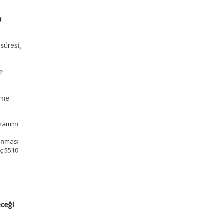
ı
süresi,
e
eme
 zammı
lunması
iç 5510
eceği