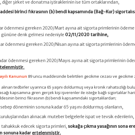
, diğer şirket ve donatma iştiraklerinin ise tüm ortaklarından,
ddesi birinci fıkrasının (b) bendi kapsamında (Bağ-Kur) sigortalıs
r ödenmesi gereken 2020/Mart ayına ait sigorta primlerinin ödeme 
i gününe denk gelmesi nedeniyle
02/11/2020 tarihine,
r ödenmesi gereken 2020/Nisan ayına ait sigorta primlerinin ödem
dar ödenmesi gereken 2020/Mayıs ayına ait sigorta primlerinin öd
telenmiştir.
sayılı Kanunun
89 uncu maddesinde belirtilen gecikme cezası ve gecikme
ca alınan tedbirler uyarınca 65 yaşını doldurmuş veya kronik rahatsızlığı bu
ağı kapsamına giren gerçek kişi işverenler ile isteğe bağlı sigortalılar har
esinin birinci fıkrasının (b) bendi kapsamındaki sigortalılardan;
r sebep döneminin sonuna kadar 65 yaşını doldurmuş olanların,
kuruluşlarından alınacak muteber belgelerle ispat ve tevsik edenlerin,
tahakkuk edecek sigorta primleri,
sokağa çıkma yasağının sona er
ün sonuna kadar
ertelenmiştir.