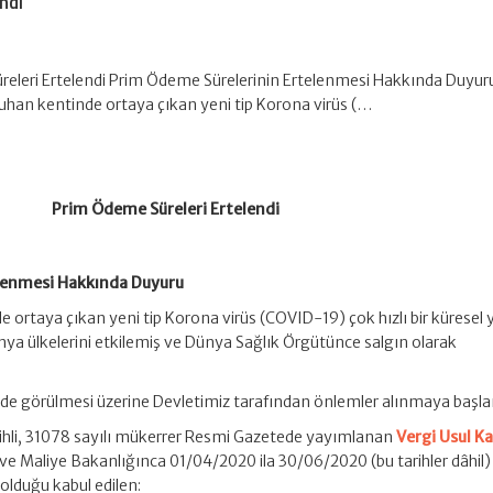
ndi
eleri Ertelendi Prim Ödeme Sürelerinin Ertelenmesi Hakkında Duyuru
Wuhan kentinde ortaya çıkan yeni tip Korona virüs (…
Prim Ödeme Süreleri Ertelendi
lenmesi Hakkında Duyuru
e ortaya çıkan yeni tip Korona virüs (COVID-19) çok hızlı bir küresel 
a ülkelerini etkilemiş ve Dünya Sağlık Örgütünce salgın olarak
de görülmesi üzerine Devletimiz tarafından önlemler alınmaya başla
hli, 31078 sayılı mükerrer Resmi Gazetede yayımlanan
Vergi Usul K
e Maliye Bakanlığınca 01/04/2020 ila 30/06/2020 (bu tarihler dâhil) t
olduğu kabul edilen: