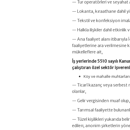
— Tur operatörleri ve seyahat a
— Lokanta, kıraathane dahil yi
— Tekstil ve konfeksiyon imalat
— Halkla ilişkiler dahil etkinl
— Ana faaliyet alanı itibarıyla 
faaliyetlerine ara verilmesine 
mükelleflere ait,
İş yerlerinde 5510 sayılı Kan
çalıştıran özel sektör işveren
Köy ve mahalle muhtarları 
— Ticarî kazanç veya serbest m
olanlar,
— Gelir vergisinden muaf olup, 
— Tarımsal faaliyette bulunanla
— Tüzel kişilikleri yukarıda bel
edilen; anonim şirketlerin yö