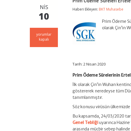
Prim Ödeme Süreleri Ertele
NIS
Haberi Ekleyen:
BKT Muhasebe
10
Prim Ödeme Sür
olarak Çin’in 
Prim
yorumlar
Ödeme
kapalı
Süreleri
Ertelendi
için
Tarih: 2 Nisan 2020
Prim Ödeme Sürelerinin Erte
İlk olarak Çin’in Wuhan kentind
göstererek neredeyse tüm Düny
tanımlanmıştır.
Söz konusu virüsün ülkemizde 
Bu kapsamda, 24/03/2020 tari
Genel Tebliği
uyarınca Hazine v
arasında mücbir sebep halinde 