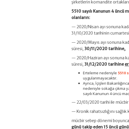
şirketlerin komandite ortakları
5510 sayılı Kanunun 4 üncü ma
olanların:
— 2020/Nisan ayı sonuna kada
31/10/2020 tarihinin cumartes
— 2020/Mayıs ayı sonuna kada
süresi,
30/11/2020 tarihine,
— 2020/Haziran ayı sonuna ka
süresi,
31/12/2020 tarihine
er
Erteleme nedeniyle
5510 
uygulanmayacaktır.
Ayrıca, İçişleri Bakanlığın
nedeniyle sokağa çıkma yas
sayılı Kanunun 4 üncü madd
— 22/03/2020 tarihi ile mücbi
— Kronik rahatsızlığını sağlık 
mücbir sebep dönemi boyunca 
günü takip eden 15 üncü gün