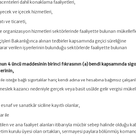
centeleri dahil konaklama faaliyetleri,
yecek ve içecek hizmetleri,
ı ve ticareti,
ik ve organizasyon hizmetleri sektörlerinde faaliyette bulunan mükellefl
İçişleri Bakanlığınca alınan tedbirler kapsamında geçici süreliğine
karar verilen işyerlerinin bulunduğu sektörlerde faaliyette bulunan
unun 4 üncü maddesinin birinci fıkrasının (a) bendi kapsamında sigo
lerinin,
ile isteğe bağlı sigortalılar hariç kendi adına ve hesabına bağımsız çalışan
eslek kazancı nedeniyle gerçek veya basit usûlde gelir vergisi mükell
esnaf ve sanatkâr siciline kayıtlı olanlar,
r ile
irtilen ve ana faaliyet alanları itibarıyla mücbir sebep halinde olduğu ka
netim kurulu üyesi olan ortakları, sermayesi paylara bölünmüş komand