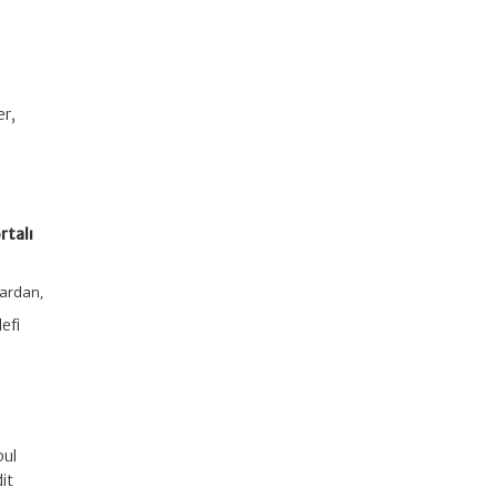
er,
rtalı
lardan,
efi
bul
it