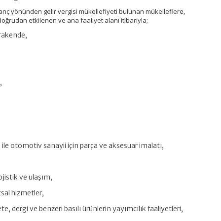
azanç yönünden gelir vergisi mükellefiyeti bulunan mükelleflere,
oğrudan etkilenen ve ana faaliyet alanı itibarıyla;
erakende,
,
,
ile otomotiv sanayii için parça ve aksesuar imalatı,
ojistik ve ulaşım,
sal hizmetler,
e, dergi ve benzeri basılı ürünlerin yayımcılık faaliyetleri,