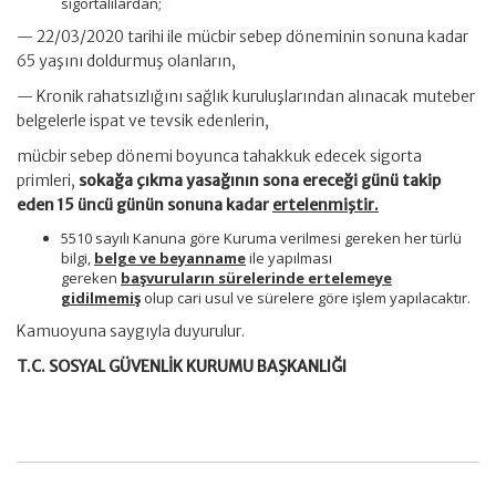
sigortalılardan;
— 22/03/2020 tarihi ile mücbir sebep döneminin sonuna kadar
65 yaşını doldurmuş olanların,
— Kronik rahatsızlığını sağlık kuruluşlarından alınacak muteber
belgelerle ispat ve tevsik edenlerin,
mücbir sebep dönemi boyunca tahakkuk edecek sigorta
primleri,
sokağa çıkma yasağının sona ereceği günü takip
eden 15 üncü günün sonuna kadar
ertelenmiştir.
5510 sayılı Kanuna göre Kuruma verilmesi gereken her türlü
bilgi,
belge ve beyanname
ile yapılması
gereken
başvuruların sürelerinde ertelemeye
gidilmemiş
olup cari usul ve sürelere göre işlem yapılacaktır.
Kamuoyuna saygıyla duyurulur.
T.C. SOSYAL GÜVENLİK KURUMU BAŞKANLIĞI