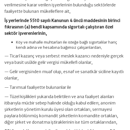
verilmesine karar verilen işyerlerinin bulunduğu sektörlerde
faaliyette bulunan mükelleflere ait,
İş yerlerinde 5510 sayılı Kanunun 4 üncü maddesinin birinci
fıkrasının (a) bendi kapsamında sigortalı çalıştıran özel
sektör işverenlerinin,
Köy ve mahalle muhtarları ile isteğe bağlı sigortalılar hariç
kendi adına ve hesabına bağımsız çalışanlardan,
— Ticarî kazanç veya serbest meslek kazancı nedeniyle gerçek
veya basit usûlde gelir vergisi mükellefi olanlar,
— Gelir vergisinden muaf olup, esnaf ve sanatkâr siciline kayıtlı
olanlar,
— Tarımsal faaliyette bulunanlar ile
— Tüzel kişilikleri yukarıda belirtilen ve ana faaliyet alanları
itibarıyla mücbir sebep halinde olduğu kabul edilen; anonim
şirketlerin yönetim kurulu üyesi olan ortakları, sermayesi
paylara bölünmüş komandit şirketlerin komandite ortakları,
diğer şirket ve donatma iştiraklerinin ise tüm ortaklarından,