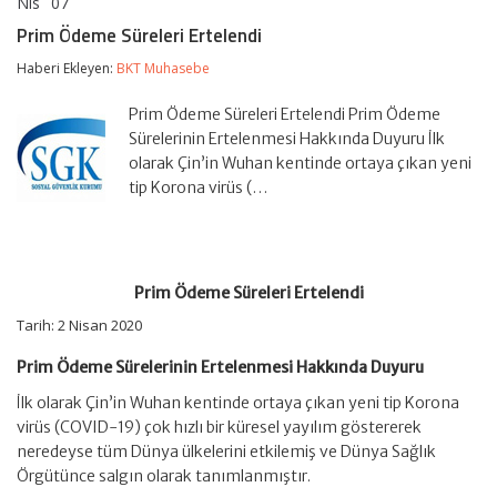
Nis
07
Prim
yorumlar kapalı
Ödeme
Prim Ödeme Süreleri Ertelendi
Süreleri
Ertelendi
Haberi Ekleyen:
BKT Muhasebe
için
Prim Ödeme Süreleri Ertelendi Prim Ödeme
Sürelerinin Ertelenmesi Hakkında Duyuru İlk
olarak Çin’in Wuhan kentinde ortaya çıkan yeni
tip Korona virüs (…
Prim Ödeme Süreleri Ertelendi
Tarih: 2 Nisan 2020
Prim Ödeme Sürelerinin Ertelenmesi Hakkında Duyuru
İlk olarak Çin’in Wuhan kentinde ortaya çıkan yeni tip Korona
virüs (COVID-19) çok hızlı bir küresel yayılım göstererek
neredeyse tüm Dünya ülkelerini etkilemiş ve Dünya Sağlık
Örgütünce salgın olarak tanımlanmıştır.