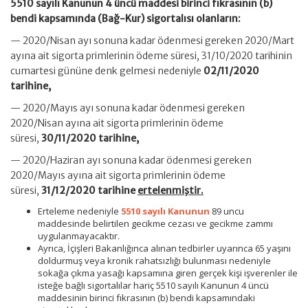
5510 sayılı Kanunun 4 üncü maddesi birinci fıkrasının (b)
bendi kapsamında (Bağ-Kur) sigortalısı olanların:
— 2020/Nisan ayı sonuna kadar ödenmesi gereken 2020/Mart
ayına ait sigorta primlerinin ödeme süresi, 31/10/2020 tarihinin
cumartesi gününe denk gelmesi nedeniyle
02/11/2020
tarihine,
— 2020/Mayıs ayı sonuna kadar ödenmesi gereken
2020/Nisan ayına ait sigorta primlerinin ödeme
süresi,
30/11/2020 tarihine,
— 2020/Haziran ayı sonuna kadar ödenmesi gereken
2020/Mayıs ayına ait sigorta primlerinin ödeme
süresi,
31/12/2020 tarihine
ertelenmiştir.
Erteleme nedeniyle
5510 sayılı Kanunun
89 uncu
maddesinde belirtilen gecikme cezası ve gecikme zammı
uygulanmayacaktır.
Ayrıca, İçişleri Bakanlığınca alınan tedbirler uyarınca 65 yaşını
doldurmuş veya kronik rahatsızlığı bulunması nedeniyle
sokağa çıkma yasağı kapsamına giren gerçek kişi işverenler ile
isteğe bağlı sigortalılar hariç 5510 sayılı Kanunun 4 üncü
maddesinin birinci fıkrasının (b) bendi kapsamındaki