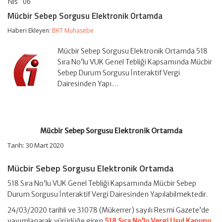
Nis
06
Mücbir
yorumlar kapalı
Sebep
Mücbir Sebep Sorgusu Elektronik Ortamda
Sorgusu
Elektronik
Haberi Ekleyen:
BKT Muhasebe
Ortamda
için
Mücbir Sebep Sorgusu Elektronik Ortamda 518
Sıra No’lu VUK Genel Tebliği Kapsamında Mücbir
Sebep Durum Sorgusu İnteraktif Vergi
Dairesinden Yapı…
Mücbir Sebep Sorgusu Elektronik Ortamda
Tarih: 30 Mart 2020
Mücbir Sebep Sorgusu Elektronik Ortamda
518 Sıra No’lu VUK Genel Tebliği Kapsamında Mücbir Sebep
Durum Sorgusu İnteraktif Vergi Dairesinden Yapılabilmektedir.
24/03/2020 tarihli ve 31078 (Mükerrer) sayılı Resmi Gazete’de
yayımlanarak yürürlüğe giren
518 Sıra No’lu Vergi Usul Kanunu