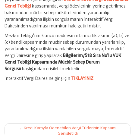
Genel Tebliği
kapsamında; vergi ödevlerinin yerine getirilmesi
bakımından mücbir sebep hükümlerinden yararlanılıp,
yararlanılmadığına ilişkin sorgulamanın İnteraktif Vergi
Dairesinden yapılması mümkün hale getirilmiştir.
Mezkur Tebliği’nin 3 üncü maddesinin birinci fıkrasının (a), b) ve
(c) bendi kapsamında mücbir sebep durumundan yararlanılıp,
yararlanılmadığına ilişkin yapılabilen sorgulamaya, İnteraktif
Vergi Dairesine giriş yapılarak
Bilgilerim/518 Sıra No’lu VUK
Genel Tebliği Kapsamında Mücbir Sebep Durum
Sorgusu
başlığından erişilebilmektedir.
İnteraktif Vergi Dairesine giriş için
TIKLAYINIZ
Post
←
Kredi Kartıyla Ödenebilen Vergi Türlerinin Kapsamı
navigation
Genişletildi