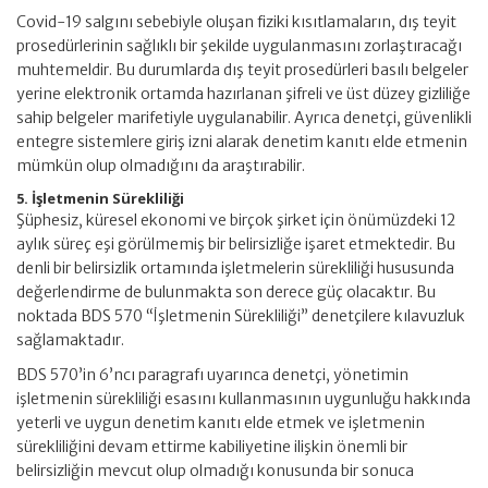
Covid-19 salgını sebebiyle oluşan fiziki kısıtlamaların, dış teyit
prosedürlerinin sağlıklı bir şekilde uygulanmasını zorlaştıracağı
muhtemeldir. Bu durumlarda dış teyit prosedürleri basılı belgeler
yerine elektronik ortamda hazırlanan şifreli ve üst düzey gizliliğe
sahip belgeler marifetiyle uygulanabilir. Ayrıca denetçi, güvenlikli
entegre sistemlere giriş izni alarak denetim kanıtı elde etmenin
mümkün olup olmadığını da araştırabilir.
5. İşletmenin Sürekliliği
Şüphesiz, küresel ekonomi ve birçok şirket için önümüzdeki 12
aylık süreç eşi görülmemiş bir belirsizliğe işaret etmektedir. Bu
denli bir belirsizlik ortamında işletmelerin sürekliliği hususunda
değerlendirme de bulunmakta son derece güç olacaktır. Bu
noktada BDS 570 “İşletmenin Sürekliliği” denetçilere kılavuzluk
sağlamaktadır.
BDS 570’in 6’ncı paragrafı uyarınca denetçi, yönetimin
işletmenin sürekliliği esasını kullanmasının uygunluğu hakkında
yeterli ve uygun denetim kanıtı elde etmek ve işletmenin
sürekliliğini devam ettirme kabiliyetine ilişkin önemli bir
belirsizliğin mevcut olup olmadığı konusunda bir sonuca