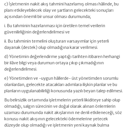
c) İşletmenin nakit akış tahmini hazırlamış olması hâlinde, bu
planı etkileyebilecek olay ve şartların gelecekteki sonuçları
açısından önemli bir unsur olması durumunda;
i. Bu tahminin hazırlanması için üretilen temel verilerin
güvenilirliğinin değerlendirilmesi ve
ii. Bu tahminin temelini oluşturan varsayımlar için yeterli
dayanak (destek) olup olmadığına karar verilmesi.
d) Yönetimin değerlendirme yaptığı tarihten itibaren herhangi
bir ilâve bilgi veya durumun ortaya çıkıp çıkmadığının
değerlendirilmesi.
e) Yönetimden ve -uygun hâllerde- üst yönetimden sorumlu
olanlardan, gelecekte atacakları adımlara ilişkin planlar ve bu
planların uygulanabilirliği konusunda yazılı beyan talep edilmesi.
Bu belirsizlik ortamında işletmelerin yeterli likiditeye sahip olup
olmadığı, salgın sürecinin ve doğal olarak alınan önlemlerin
uzaması durumunda nakit akışlarının ne denli etkileneceği, söz
konusu nakit akışının gelecekteki ödemelerine yetecek
düzeyde olup olmadığı ve işletmenin yeni kaynak bulma