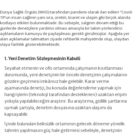
Dünya Sağlık Örgütü (WHO) tarafından pandemi olarak ilan edilen “Covid-
19”un insan sağlının yanı sıra, üretim, ticaret ve ulaşım gibi birçok alanda
kısıtlayıcı etkileri bulunmaktadır. Bu sebeple, salgının devam ettiği bu
günlerde denetçilere yardımcı olması amacıyla bir takım yönlendirici
açıklamaların kamuoyu ile paylaşılması gerekli görülmüştür. Aşağıda yer
alan açıklamalar talimattan ziyade rehberlik mahiyetinde olup, olaydan
olaya farklılık gösterebilmektedir.
1. Yeni Denetim Sözleşmesinin Kabulü
Seyahat etmenin ve ofis ortamında çalışmanın kısıtlanması
durumunda, yeni denetçinin bir önceki denetçinin çalışmalarını
gözden geçirmesi imkânsız hale gelebilir. Karar verme
aşamasında denetçi, bu konuda değerlendirme yapmak için
hangi işlerin (teknoloji tarafından desteklenen) uzaktan erişim
yoluyla yapılabileceğini araştırır. Bu araştırma, gizlilik şartlarına
uymak şartıyla, denetim dosyasına uzaktan ulaşımı da
kapsayabilir.
İçinde bulunulan belirsizlik ortamının gelecek döneme yönelik
tahmin yapılmasını güç hale getirmesi sebebiyle, denetçinin