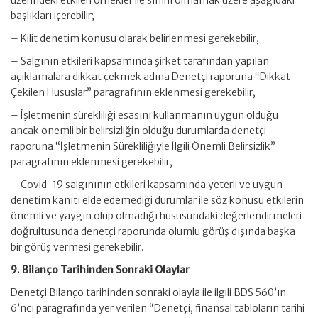
üzerindeki etkileri örnekler ile sınırlı olmamak üzere aşağıdaki
başlıkları içerebilir;
– Kilit denetim konusu olarak belirlenmesi gerekebilir,
– Salgının etkileri kapsamında şirket tarafından yapılan
açıklamalara dikkat çekmek adına Denetçi raporuna “Dikkat
Çekilen Hususlar” paragrafının eklenmesi gerekebilir,
– İşletmenin sürekliliği esasını kullanmanın uygun olduğu
ancak önemli bir belirsizliğin olduğu durumlarda denetçi
raporuna “İşletmenin Sürekliliğiyle İlgili Önemli Belirsizlik”
paragrafının eklenmesi gerekebilir,
– Covid-19 salgınının etkileri kapsamında yeterli ve uygun
denetim kanıtı elde edemediği durumlar ile söz konusu etkilerin
önemli ve yaygın olup olmadığı hususundaki değerlendirmeleri
doğrultusunda denetçi raporunda olumlu görüş dışında başka
bir görüş vermesi gerekebilir.
9. Bilanço Tarihinden Sonraki Olaylar
Denetçi Bilanço tarihinden sonraki olayla ile ilgili BDS 560’ın
6’ncı paragrafında yer verilen “Denetçi, finansal tabloların tarihi