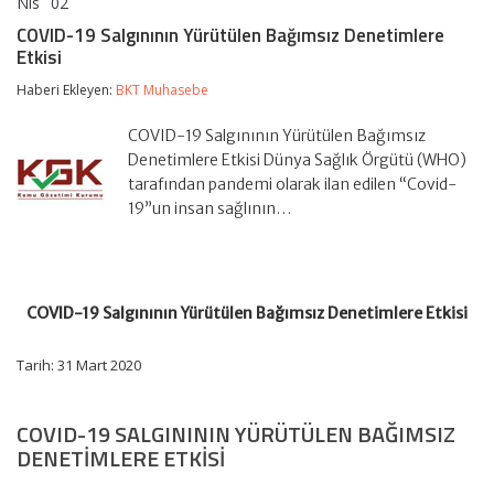
Nis
02
COVID-
yorumlar kapalı
19
COVID-19 Salgınının Yürütülen Bağımsız Denetimlere
Salgınının
Etkisi
Yürütülen
Bağımsız
Haberi Ekleyen:
BKT Muhasebe
Denetimlere
Etkisi
için
COVID-19 Salgınının Yürütülen Bağımsız
Denetimlere Etkisi Dünya Sağlık Örgütü (WHO)
tarafından pandemi olarak ilan edilen “Covid-
19”un insan sağlının…
COVID-19 Salgınının Yürütülen Bağımsız Denetimlere Etkisi
Tarih: 31 Mart 2020
COVID-19 SALGINININ YÜRÜTÜLEN BAĞIMSIZ
DENETIMLERE ETKISI