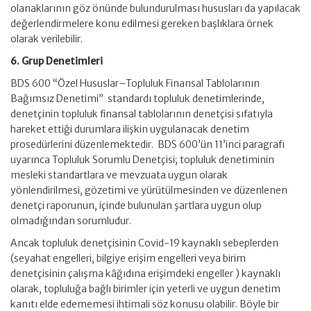
olanaklarının göz önünde bulundurulması hususları da yapılacak
değerlendirmelere konu edilmesi gereken başlıklara örnek
olarak verilebilir.
6. Grup Denetimleri
BDS 600 “Özel Hususlar–Topluluk Finansal Tablolarının
Bağımsız Denetimi” standardı topluluk denetimlerinde,
denetçinin topluluk finansal tablolarının denetçisi sıfatıyla
hareket ettiği durumlara ilişkin uygulanacak denetim
prosedürlerini düzenlemektedir. BDS 600’ün 11’inci paragrafı
uyarınca Topluluk Sorumlu Denetçisi; topluluk denetiminin
mesleki standartlara ve mevzuata uygun olarak
yönlendirilmesi, gözetimi ve yürütülmesinden ve düzenlenen
denetçi raporunun, içinde bulunulan şartlara uygun olup
olmadığından sorumludur.
Ancak topluluk denetçisinin Covid-19 kaynaklı sebeplerden
(seyahat engelleri, bilgiye erişim engelleri veya birim
denetçisinin çalışma kâğıdına erişimdeki engeller ) kaynaklı
olarak, topluluğa bağlı birimler için yeterli ve uygun denetim
kanıtı elde edememesi ihtimali söz konusu olabilir. Böyle bir