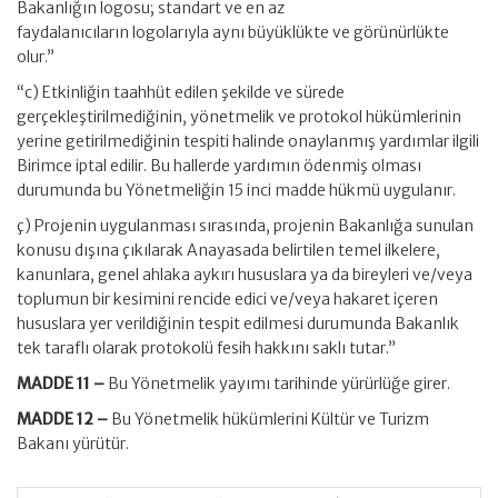
Bakanlığın logosu; standart ve en az
faydalanıcıların logolarıyla aynı büyüklükte ve görünürlükte
olur.”
“c) Etkinliğin taahhüt edilen şekilde ve sürede
gerçekleştirilmediğinin, yönetmelik ve protokol hükümlerinin
yerine getirilmediğinin tespiti halinde onaylanmış yardımlar ilgili
Birimce iptal edilir. Bu hallerde yardımın ödenmiş olması
durumunda bu Yönetmeliğin 15 inci madde hükmü uygulanır.
ç) Projenin uygulanması sırasında, projenin Bakanlığa sunulan
konusu dışına çıkılarak Anayasada belirtilen temel ilkelere,
kanunlara, genel ahlaka aykırı hususlara ya da bireyleri ve/veya
toplumun bir kesimini rencide edici ve/veya hakaret içeren
hususlara yer verildiğinin tespit edilmesi durumunda Bakanlık
tek taraflı olarak protokolü fesih hakkını saklı tutar.”
MADDE 11 –
Bu Yönetmelik yayımı tarihinde yürürlüğe girer.
MADDE 12 –
Bu Yönetmelik hükümlerini Kültür ve Turizm
Bakanı yürütür.