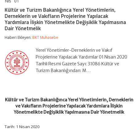
Nis
01
Kültür
yorumlar kapalı
ve
Kültür ve Turizm Bakanlığınca Yerel Yönetimlerin,
Turizm
Derneklerin ve Vakıfların Projelerine Yapılacak
Bakanlığınca
Yardımlara İlişkin Yönetmelikte Değişiklik Yapılmasına
Yerel
Dair Yönetmelik
Yönetimlerin,
Derneklerin
Haberi Ekleyen:
ve
BKT Muhasebe
Vakıfların
Projelerine
Yerel Yönetimler-Derneklerin ve Vakıf
Yapılacak
Projelerine Yapılacak Yardımlar 01 Nisan 2020
Yardımlara
İlişkin
Tarihli Resmi Gazete Sayı: 31086 Kültür ve
Yönetmelikte
Turizm Bakanlığından: M…
Değişiklik
Yapılmasına
Dair
Yönetmelik
için
Kültür ve Turizm Bakanlığınca Yerel Yönetimlerin, Derneklerin
ve Vakıfların Projelerine Yapılacak Yardımlara İlişkin
Yönetmelikte Değişiklik Yapılmasına Dair Yönetmelik
Tarih: 1 Nisan 2020