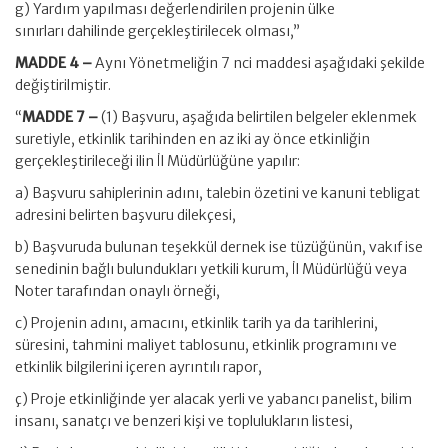
g) Yardım yapılması değerlendirilen projenin ülke
sınırları dahilinde gerçekleştirilecek olması,”
MADDE 4 –
Aynı Yönetmeliğin 7 nci maddesi aşağıdaki şekilde
değiştirilmiştir.
“
MADDE 7 –
(1) Başvuru, aşağıda belirtilen belgeler eklenmek
suretiyle, etkinlik tarihinden en az iki ay önce etkinliğin
gerçekleştirileceği ilin İl Müdürlüğüne yapılır:
a) Başvuru sahiplerinin adını, talebin özetini ve kanuni tebligat
adresini belirten başvuru dilekçesi,
b) Başvuruda bulunan teşekkül dernek ise tüzüğünün, vakıf ise
senedinin bağlı bulundukları yetkili kurum, İl Müdürlüğü veya
Noter tarafından onaylı örneği,
c) Projenin adını, amacını, etkinlik tarih ya da tarihlerini,
süresini, tahmini maliyet tablosunu, etkinlik programını ve
etkinlik bilgilerini içeren ayrıntılı rapor,
ç) Proje etkinliğinde yer alacak yerli ve yabancı panelist, bilim
insanı, sanatçı ve benzeri kişi ve toplulukların listesi,