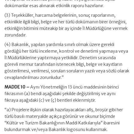
dokümanlar esas alınarak etkinlik raporu hazırlanır.
(3) Teşekküller, harcama belgelerinin, sonuç raporlarının,
etkinlikle ilgili bilgi, belge ve her türlü dokümanın birer örneğini,
etkinliğin bitimini müteakip bir ay içinde İl Müdürlüğüne vermek
zorundadır.
(4) Bakanlık, yapılan yardımla sınırlı olmak üzere gerekli
gördüğü her türlü inceleme, kontrol ve denetimi yapmaya veya
İl Müdürlüklerine yaptırmaya yetkilidir. Denetim sırasında
görevli memur tarafından istenecek bilgi, belge ve kayıtların
gösterilmesi, verilmesi, sorulan soruların yazılı veya sözlü olarak
cevaplandırılması zorunludur.”
MADDE 10 –
Aynı Yönetmeliğin 13 üncü maddesinin birinci
fıkrasının (a) bendi aşağıdaki şekilde değiştirilmiş ve aynı
fıkraya aşağıdaki (c) ve (ç) bentleri eklenmiştir.
“a) Projelere ilişkin olarak hazırlayacakları afiş, broşür gibi her
türlü basılı materyalde açıkça görünür ve okunur biçimde
“Kültür ve Turizm Bakanlığının Maddi Katkılarıyla” ibaresini
bulundurmak ve/veya Bakanlık logosunu kullanmak.