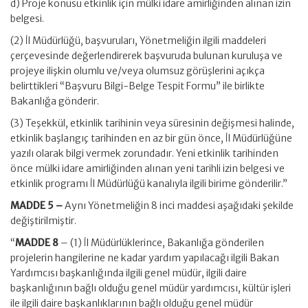
d) Proje konusu etkinlik için mülki idare amirliğinden alınan izin
belgesi.
(2) İl Müdürlüğü, başvuruları, Yönetmeliğin ilgili maddeleri
çerçevesinde değerlendirerek başvuruda bulunan kuruluşa ve
projeye ilişkin olumlu ve/veya olumsuz görüşlerini açıkça
belirttikleri “Başvuru Bilgi-Belge Tespit Formu” ile birlikte
Bakanlığa gönderir.
(3) Teşekkül, etkinlik tarihinin veya süresinin değişmesi halinde,
etkinlik başlangıç tarihinden en az bir gün önce, İl Müdürlüğüne
yazılı olarak bilgi vermek zorundadır. Yeni etkinlik tarihinden
önce mülki idare amirliğinden alınan yeni tarihli izin belgesi ve
etkinlik programı İl Müdürlüğü kanalıyla ilgili birime gönderilir.”
MADDE 5 –
Aynı Yönetmeliğin 8 inci maddesi aşağıdaki şekilde
değiştirilmiştir.
“
MADDE 8
– (1) İl Müdürlüklerince, Bakanlığa gönderilen
projelerin hangilerine ne kadar yardım yapılacağı ilgili Bakan
Yardımcısı başkanlığında ilgili genel müdür, ilgili daire
başkanlığının bağlı olduğu genel müdür yardımcısı, kültür işleri
ile ilgili daire başkanlıklarının bağlı olduğu genel müdür