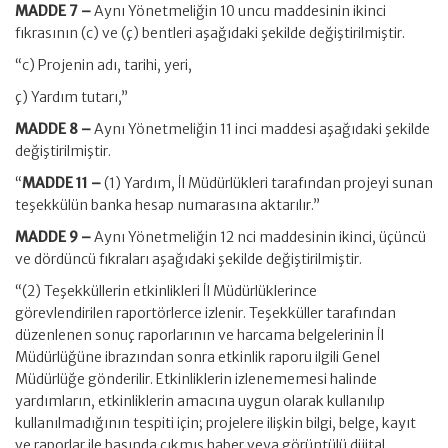
MADDE 7 –
Aynı Yönetmeliğin 10 uncu maddesinin ikinci
fıkrasının (c) ve (ç) bentleri aşağıdaki şekilde değiştirilmiştir.
“c) Projenin adı, tarihi, yeri,
ç) Yardım tutarı,”
MADDE 8 –
Aynı Yönetmeliğin 11 inci maddesi aşağıdaki şekilde
değiştirilmiştir.
“
MADDE 11 –
(1) Yardım, İl Müdürlükleri tarafından projeyi sunan
teşekkülün banka hesap numarasına aktarılır.”
MADDE 9 –
Aynı Yönetmeliğin 12 nci maddesinin ikinci, üçüncü
ve dördüncü fıkraları aşağıdaki şekilde değiştirilmiştir.
“(2) Teşekküllerin etkinlikleri İl Müdürlüklerince
görevlendirilen raportörlerce izlenir. Teşekküller tarafından
düzenlenen sonuç raporlarının ve harcama belgelerinin İl
Müdürlüğüne ibrazından sonra etkinlik raporu ilgili Genel
Müdürlüğe gönderilir. Etkinliklerin izlenememesi halinde
yardımların, etkinliklerin amacına uygun olarak kullanılıp
kullanılmadığının tespiti için; projelere ilişkin bilgi, belge, kayıt
ve raporlar ile basında çıkmış haber veya görüntülü dijital