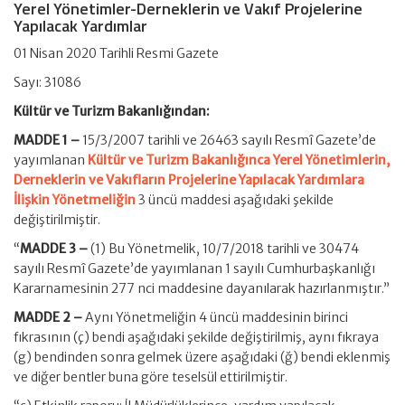
Yerel Yönetimler-Derneklerin ve Vakıf Projelerine
Yapılacak Yardımlar
01 Nisan 2020 Tarihli Resmi Gazete
Sayı: 31086
Kültür ve Turizm Bakanlığından:
MADDE 1 –
15/3/2007 tarihli ve 26463 sayılı Resmî Gazete’de
yayımlanan
Kültür ve Turizm Bakanlığınca Yerel Yönetimlerin,
Derneklerin ve Vakıfların Projelerine Yapılacak Yardımlara
İlişkin Yönetmeliğin
3 üncü maddesi aşağıdaki şekilde
değiştirilmiştir.
“
MADDE 3 –
(1) Bu Yönetmelik, 10/7/2018 tarihli ve 30474
sayılı Resmî Gazete’de yayımlanan 1 sayılı Cumhurbaşkanlığı
Kararnamesinin 277 nci maddesine dayanılarak hazırlanmıştır.”
MADDE 2 –
Aynı Yönetmeliğin 4 üncü maddesinin birinci
fıkrasının (ç) bendi aşağıdaki şekilde değiştirilmiş, aynı fıkraya
(g) bendinden sonra gelmek üzere aşağıdaki (ğ) bendi eklenmiş
ve diğer bentler buna göre teselsül ettirilmiştir.