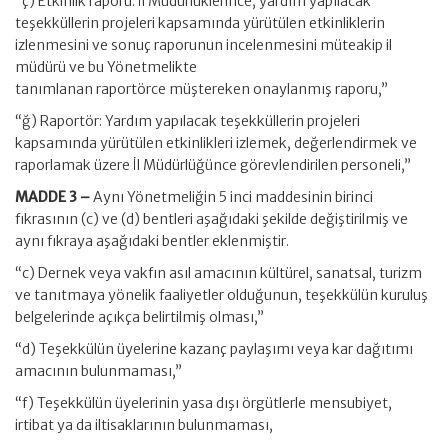
“ç) Etkinlik raporu: İl Müdürlüklerince, yardım yapılacak
teşekküllerin projeleri kapsamında yürütülen etkinliklerin
izlenmesini ve sonuç raporunun incelenmesini müteakip il
müdürü ve bu Yönetmelikte
tanımlanan raportörce müştereken onaylanmış raporu,”
“ğ) Raportör: Yardım yapılacak teşekküllerin projeleri
kapsamında yürütülen etkinlikleri izlemek, değerlendirmek ve
raporlamak üzere İl Müdürlüğünce görevlendirilen personeli,”
MADDE 3 –
Aynı Yönetmeliğin 5 inci maddesinin birinci
fıkrasının (c) ve (d) bentleri aşağıdaki şekilde değiştirilmiş ve
aynı fıkraya aşağıdaki bentler eklenmiştir.
“c) Dernek veya vakfın asıl amacının kültürel, sanatsal, turizm
ve tanıtmaya yönelik faaliyetler olduğunun, teşekkülün kuruluş
belgelerinde açıkça belirtilmiş olması,”
“d) Teşekkülün üyelerine kazanç paylaşımı veya kar dağıtımı
amacının bulunmaması,”
“f) Teşekkülün üyelerinin yasa dışı örgütlerle mensubiyet,
irtibat ya da iltisaklarının bulunmaması,