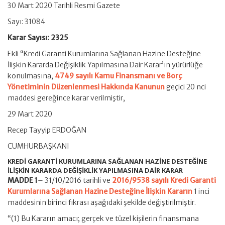
30 Mart 2020 Tarihli Resmi Gazete
Sayı: 31084
Karar Sayısı: 2325
Ekli “Kredi Garanti Kurumlarına Sağlanan Hazine Desteğine
İlişkin Kararda Değişiklik Yapılmasına Dair Karar’ın yürürlüğe
konulmasına,
4749 sayılı Kamu Finansmanı ve Borç
Yönetiminin Düzenlenmesi Hakkında Kanunun
geçici 20 nci
maddesi gereğince karar verilmiştir,
29 Mart 2020
Recep Tayyip ERDOĞAN
CUMHURBAŞKANI
KREDİ GARANTİ KURUMLARINA SAĞLANAN HAZİNE DESTEĞİNE
İLİŞKİN KARARDA DEĞİŞİKLİK YAPILMASINA DAİR KARAR
MADDE 1
– 31/10/2016 tarihli ve
2016/9538 sayılı Kredi Garanti
Kurumlarına Sağlanan Hazine Desteğine İlişkin Kararın
1 inci
maddesinin birinci fıkrası aşağıdaki şekilde değiştirilmiştir.
“(1) Bu Kararın amacı; gerçek ve tüzel kişilerin finansmana