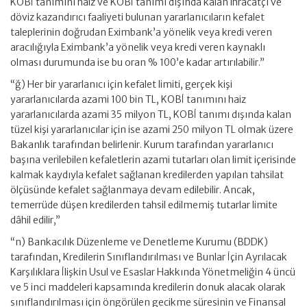
KOBİ tanımını haiz ve KOBİ tanımı dışında kalan ihracatçı ve
döviz kazandırıcı faaliyeti bulunan yararlanıcıların kefalet
taleplerinin doğrudan Eximbank’a yönelik veya kredi veren
aracılığıyla Eximbank’a yönelik veya kredi veren kaynaklı
olması durumunda ise bu oran % 100’e kadar artırılabilir.”
“ğ) Her bir yararlanıcı için kefalet limiti, gerçek kişi
yararlanıcılarda azami 100 bin TL, KOBİ tanımını haiz
yararlanıcılarda azami 35 milyon TL, KOBİ tanımı dışında kalan
tüzel kişi yararlanıcılar için ise azami 250 milyon TL olmak üzere
Bakanlık tarafından belirlenir. Kurum tarafından yararlanıcı
başına verilebilen kefaletlerin azami tutarları olan limit içerisinde
kalmak kaydıyla kefalet sağlanan kredilerden yapılan tahsilat
ölçüsünde kefalet sağlanmaya devam edilebilir. Ancak,
temerrüde düşen kredilerden tahsil edilmemiş tutarlar limite
dâhil edilir,”
“n) Bankacılık Düzenleme ve Denetleme Kurumu (BDDK)
tarafından, Kredilerin Sınıflandırılması ve Bunlar İçin Ayrılacak
Karşılıklara İlişkin Usul ve Esaslar Hakkında Yönetmeliğin 4 üncü
ve 5 inci maddeleri kapsamında kredilerin donuk alacak olarak
sınıflandırılması için öngörülen gecikme süresinin ve Finansal