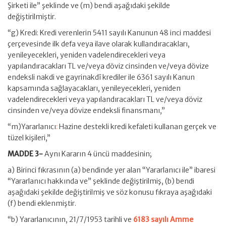
Şirketi ile” şeklinde ve (m) bendi aşağıdaki şekilde
değiştirilmiştir.
“g) Kredi: Kredi verenlerin 5411 sayılı Kanunun 48 inci maddesi
çerçevesinde ilk defa veya ilave olarak kullandıracakları,
yenileyecekleri, yeniden vadelendirecekleri veya
yapılandıracakları TL ve/veya döviz cinsinden ve/veya dövize
endeksli nakdi ve gayrinakdî krediler ile 6361 sayılı Kanun
kapsamında sağlayacakları, yenileyecekleri, yeniden
vadelendirecekleri veya yapılandıracakları TL ve/veya döviz
cinsinden ve/veya dövize endeksli finansmanı,”
“m)Yararlanıcı
:
Hazine destekli kredi kefaleti kullanan gerçek ve
tüzel kişileri,”
MADDE 3-
Aynı Kararın 4 üncü maddesinin;
a) Birinci fıkrasının (a) bendinde yer alan “Yararlanıcı ile” ibaresi
“Yararlanıcı hakkında ve” şeklinde değiştirilmiş, (b) bendi
aşağıdaki şekilde değiştirilmiş ve söz konusu fıkraya aşağıdaki
(f) bendi eklenmiştir.
“b) Yararlanıcının, 21/7/1953 tarihli ve
6183 sayılı Amme