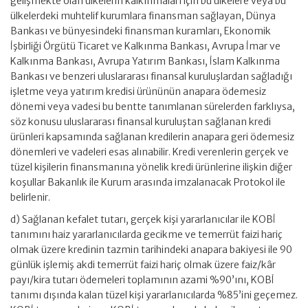
gelişmekte olan ülkelerin kalkınmaları için bu ülkelere veya bu
ülkelerdeki muhtelif kurumlara finansman sağlayan, Dünya
Bankası ve bünyesindeki finansman kuramları, Ekonomik
İşbirliği Örgütü Ticaret ve Kalkınma Bankası, Avrupa İmar ve
Kalkınma Bankası, Avrupa Yatırım Bankası, İslam Kalkınma
Bankası ve benzeri uluslararası finansal kuruluşlardan sağladığı
işletme veya yatırım kredisi ürününün anapara ödemesiz
dönemi veya vadesi bu bentte tanımlanan sürelerden farklıysa,
söz konusu uluslararası finansal kuruluştan sağlanan kredi
ürünleri kapsamında sağlanan kredilerin anapara geri ödemesiz
dönemleri ve vadeleri esas alınabilir. Kredi verenlerin gerçek ve
tüzel kişilerin finansmanına yönelik kredi ürünlerine ilişkin diğer
koşullar Bakanlık ile Kurum arasında imzalanacak Protokol ile
belirlenir.
d) Sağlanan kefalet tutarı, gerçek kişi yararlanıcılar ile KOBİ
tanımını haiz yararlanıcılarda gecikme ve temerrüt faizi hariç
olmak üzere kredinin tazmin tarihindeki anapara bakiyesi ile 90
günlük işlemiş akdi temerrüt faizi hariç olmak üzere faiz/kâr
payı/kira tutarı ödemeleri toplamının azami %90’ını, KOBİ
tanımı dışında kalan tüzel kişi yararlanıcılarda %85’ini geçemez.