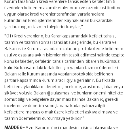
Kurum tarafından kredi verenlere tahsis edilen kefalet limiti
üzerinden belirlenen azami kefalet oranı ve tazmin üst limitine
uygun olarak kredi verenler tarafından yararlanıcılara
kullandırılan kredi işlemlerinden kaynaklanan bu Karardaki
şartlara uygun tazmin taleplerini karşılar,”
“(11) Kredi verenlerin, bu Karar kapsamındaki kefalet tahsis,
tazmin ve tazmin sonrası tahsilat süreçlerinde, bu Karara ve
Bakanlık ile Kurum arasında imzalanan protokollerde belirlenen
usul ve esaslara aykırı işlemlerinin tespit edilmesi halinde tespite
konu kefaletler, kefaletin tahsis tarihinden itibaren hükümsüz
kalır. Bu kapsamdaki kefaletler için yapılan tazmin ödemeleri
Bakanlık İle Kurum arasında yapılan protokolde belirlenen
şartlar kapsamında Kurum aracılığıyla geri alınır. Bu fıkrada
belirtilen aykırılıkların denetim, inceleme, araştırma, ihbar veya
şikâyet yoluyla Bakanlığa ulaşması ve bunların önemli nitelikte
somut bilgi ve belgelere dayanması halinde Bakanlık, gerekli
inceleme ve denetim sonuçlanana kadar yalnızca ilgili
kefaletlere mahsus olmak üzere kefaletleri askıya almaya ve
tazmin ödemelerini durdurmaya yetkilidir.”
MADDE 6-
Aynı Kararın 7 nci maddesinin ikinci fıkrasında yer