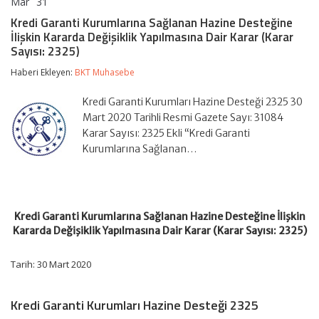
Mar
31
Kredi
yorumlar kapalı
Garanti
Kredi Garanti Kurumlarına Sağlanan Hazine Desteğine
Kurumlarına
İlişkin Kararda Değişiklik Yapılmasına Dair Karar (Karar
Sağlanan
Sayısı: 2325)
Hazine
Desteğine
Haberi Ekleyen:
BKT Muhasebe
İlişkin
Kararda
Değişiklik
Kredi Garanti Kurumları Hazine Desteği 2325 30
Yapılmasına
Mart 2020 Tarihli Resmi Gazete Sayı: 31084
Dair
Karar Sayısı: 2325 Ekli “Kredi Garanti
Karar
(Karar
Kurumlarına Sağlanan…
Sayısı:
2325)
için
Kredi Garanti Kurumlarına Sağlanan Hazine Desteğine İlişkin
Kararda Değişiklik Yapılmasına Dair Karar (Karar Sayısı: 2325)
Tarih: 30 Mart 2020
Kredi Garanti Kurumları Hazine Desteği 2325