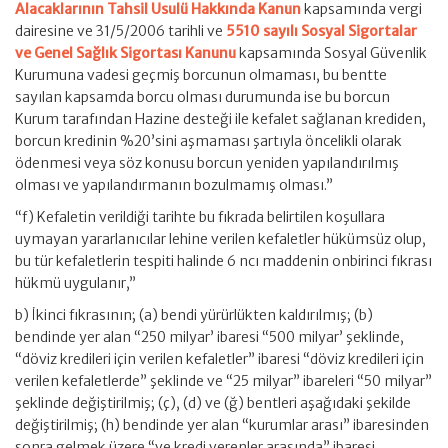
Alacaklarının Tahsil Usulü Hakkında Kanun
kapsamında vergi
dairesine ve 31/5/2006 tarihli ve
5510 sayılı Sosyal Sigortalar
ve Genel Sağlık Sigortası Kanunu
kapsamında Sosyal Güvenlik
Kurumuna vadesi geçmiş borcunun olmaması, bu bentte
sayılan kapsamda borcu olması durumunda ise bu borcun
Kurum tarafından Hazine desteği ile kefalet sağlanan krediden,
borcun kredinin %20’sini aşmaması şartıyla öncelikli olarak
ödenmesi veya söz konusu borcun yeniden yapılandırılmış
olması ve yapılandırmanın bozulmamış olması.”
“f) Kefaletin verildiği tarihte bu fıkrada belirtilen koşullara
uymayan yararlanıcılar lehine verilen kefaletler hükümsüz olup,
bu tür kefaletlerin tespiti halinde 6 ncı maddenin onbirinci fıkrası
hükmü uygulanır,”
b) İkinci fıkrasının; (a) bendi yürürlükten kaldırılmış; (b)
bendinde yer alan “250 milyar’ ibaresi “500 milyar’ şeklinde,
“döviz kredileri için verilen kefaletler” ibaresi “döviz kredileri için
verilen kefaletlerde” şeklinde ve “25 milyar” ibareleri “50 milyar”
şeklinde değiştirilmiş; (ç), (d) ve (ğ) bentleri aşağıdaki şekilde
değiştirilmiş; (h) bendinde yer alan “kurumlar arası” ibaresinden
sonra gelmek üzere “ve kredi verenler arasında” ibaresi