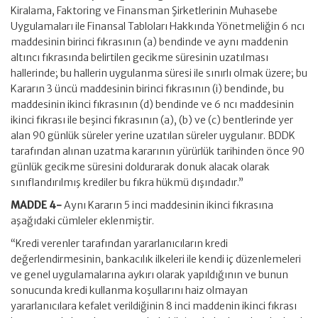
Kiralama, Faktoring ve Finansman Şirketlerinin Muhasebe
Uygulamaları ile Finansal Tabloları Hakkında Yönetmeliğin 6 ncı
maddesinin birinci fıkrasının (a) bendinde ve aynı maddenin
altıncı fıkrasında belirtilen gecikme süresinin uzatılması
hallerinde; bu hallerin uygulanma süresi ile sınırlı olmak üzere; bu
Kararın 3 üncü maddesinin birinci fıkrasının (i) bendinde, bu
maddesinin ikinci fıkrasının (d) bendinde ve 6 ncı maddesinin
ikinci fıkrası ile beşinci fıkrasının (a), (b) ve (c) bentlerinde yer
alan 90 günlük süreler yerine uzatılan süreler uygulanır. BDDK
tarafından alınan uzatma kararının yürürlük tarihinden önce 90
günlük gecikme süresini doldurarak donuk alacak olarak
sınıflandırılmış krediler bu fıkra hükmü dışındadır.”
MADDE 4-
Aynı Kararın 5 inci maddesinin ikinci fıkrasına
aşağıdaki cümleler eklenmiştir.
“Kredi verenler tarafından yararlanıcıların kredi
değerlendirmesinin, bankacılık ilkeleri ile kendi iç düzenlemeleri
ve genel uygulamalarına aykırı olarak yapıldığının ve bunun
sonucunda kredi kullanma koşullarını haiz olmayan
yararlanıcılara kefalet verildiğinin 8 inci maddenin ikinci fıkrası