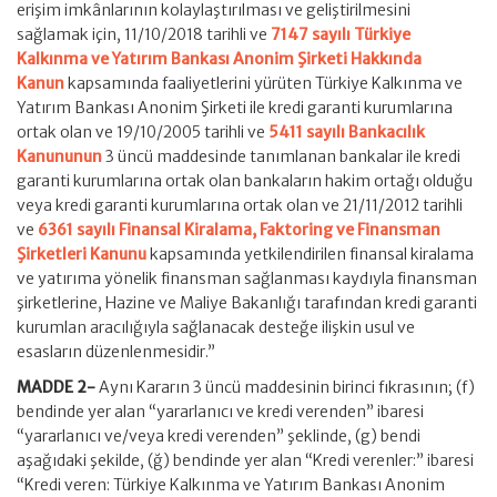
erişim imkânlarının kolaylaştırılması ve geliştirilmesini
sağlamak için, 11/10/2018 tarihli ve
7147 sayılı Türkiye
Kalkınma ve Yatırım Bankası Anonim Şirketi Hakkında
Kanun
kapsamında faaliyetlerini yürüten Türkiye Kalkınma ve
Yatırım Bankası Anonim Şirketi ile kredi garanti kurumlarına
ortak olan ve 19/10/2005 tarihli ve
5411 sayılı Bankacılık
Kanununun
3 üncü maddesinde tanımlanan bankalar ile kredi
garanti kurumlarına ortak olan bankaların hakim ortağı olduğu
veya kredi garanti kurumlarına ortak olan ve 21/11/2012 tarihli
ve
6361 sayılı Finansal Kiralama, Faktoring ve Finansman
Şirketleri Kanunu
kapsamında yetkilendirilen finansal kiralama
ve yatırıma yönelik finansman sağlanması kaydıyla finansman
şirketlerine, Hazine ve Maliye Bakanlığı tarafından kredi garanti
kurumlan aracılığıyla sağlanacak desteğe ilişkin usul ve
esasların düzenlenmesidir.”
MADDE 2-
Aynı Kararın 3 üncü maddesinin birinci fıkrasının; (f)
bendinde yer alan “yararlanıcı ve kredi verenden” ibaresi
“yararlanıcı ve/veya kredi verenden” şeklinde, (g) bendi
aşağıdaki şekilde, (ğ) bendinde yer alan “Kredi verenler:” ibaresi
“Kredi veren: Türkiye Kalkınma ve Yatırım Bankası Anonim