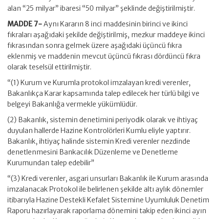
alan “25 milyar” ibaresi “50 milyar” şeklinde değiştirilmiştir.
MADDE 7-
Aynı Kararın 8 inci maddesinin birinci ve ikinci
fıkraları aşağıdaki şekilde değiştirilmiş, mezkur maddeye ikinci
fıkrasından sonra gelmek üzere aşağıdaki üçüncü fıkra
eklenmiş ve maddenin mevcut üçüncü fıkrası dördüncü fıkra
olarak teselsül ettirilmiştir.
“(1) Kurum ve Kurumla protokol imzalayan kredi verenler,
Bakanlıkça Karar kapsamında talep edilecek her türlü bilgi ve
belgeyi Bakanlığa vermekle yükümlüdür.
(2) Bakanlık, sistemin denetimini periyodik olarak ve ihtiyaç
duyulan hallerde Hazine Kontrolörleri Kumlu eliyle yaptırır.
Bakanlık, ihtiyaç halinde sistemin Kredi verenler nezdinde
denetlenmesini Bankacılık Düzenleme ve Denetleme
Kurumundan talep edebilir”
“(3) Kredi verenler, asgari unsurları Bakanlık ile Kurum arasında
imzalanacak Protokol ile belirlenen şekilde altı aylık dönemler
itibarıyla Hazine Destekli Kefalet Sistemine Uyumluluk Denetim
Raporu hazırlayarak raporlama dönemini takip eden ikinci ayın