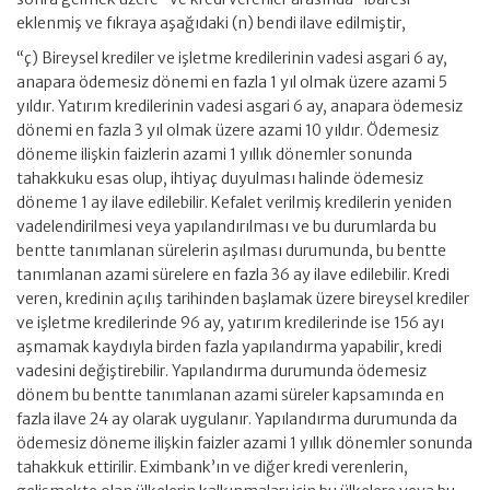
eklenmiş ve fıkraya aşağıdaki (n) bendi ilave edilmiştir,
“ç) Bireysel krediler ve işletme kredilerinin vadesi asgari 6 ay,
anapara ödemesiz dönemi en fazla 1 yıl olmak üzere azami 5
yıldır. Yatırım kredilerinin vadesi asgari 6 ay, anapara ödemesiz
dönemi en fazla 3 yıl olmak üzere azami 10 yıldır. Ödemesiz
döneme ilişkin faizlerin azami 1 yıllık dönemler sonunda
tahakkuku esas olup, ihtiyaç duyulması halinde ödemesiz
döneme 1 ay ilave edilebilir. Kefalet verilmiş kredilerin yeniden
vadelendirilmesi veya yapılandırılması ve bu durumlarda bu
bentte tanımlanan sürelerin aşılması durumunda, bu bentte
tanımlanan azami sürelere en fazla 36 ay ilave edilebilir. Kredi
veren, kredinin açılış tarihinden başlamak üzere bireysel krediler
ve işletme kredilerinde 96 ay, yatırım kredilerinde ise 156 ayı
aşmamak kaydıyla birden fazla yapılandırma yapabilir, kredi
vadesini değiştirebilir. Yapılandırma durumunda ödemesiz
dönem bu bentte tanımlanan azami süreler kapsamında en
fazla ilave 24 ay olarak uygulanır. Yapılandırma durumunda da
ödemesiz döneme ilişkin faizler azami 1 yıllık dönemler sonunda
tahakkuk ettirilir. Eximbank’ın ve diğer kredi verenlerin,