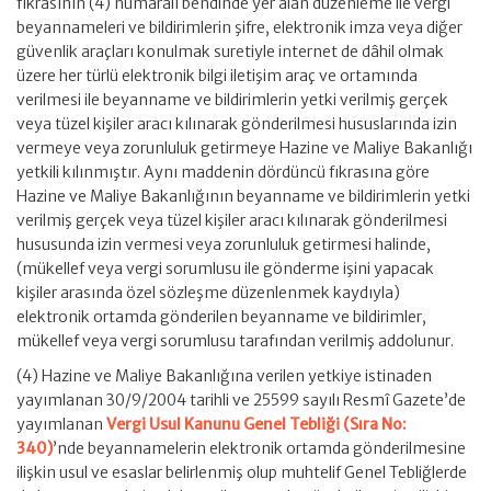
fıkrasının (4) numaralı bendinde yer alan düzenleme ile vergi
beyannameleri ve bildirimlerin şifre, elektronik imza veya diğer
güvenlik araçları konulmak suretiyle internet de dâhil olmak
üzere her türlü elektronik bilgi iletişim araç ve ortamında
verilmesi ile beyanname ve bildirimlerin yetki verilmiş gerçek
veya tüzel kişiler aracı kılınarak gönderilmesi hususlarında izin
vermeye veya zorunluluk getirmeye Hazine ve Maliye Bakanlığı
yetkili kılınmıştır. Aynı maddenin dördüncü fıkrasına göre
Hazine ve Maliye Bakanlığının beyanname ve bildirimlerin yetki
verilmiş gerçek veya tüzel kişiler aracı kılınarak gönderilmesi
hususunda izin vermesi veya zorunluluk getirmesi halinde,
(mükellef veya vergi sorumlusu ile gönderme işini yapacak
kişiler arasında özel sözleşme düzenlenmek kaydıyla)
elektronik ortamda gönderilen beyanname ve bildirimler,
mükellef veya vergi sorumlusu tarafından verilmiş addolunur.
(4) Hazine ve Maliye Bakanlığına verilen yetkiye istinaden
yayımlanan 30/9/2004 tarihli ve 25599 sayılı Resmî Gazete’de
yayımlanan
Vergi Usul Kanunu Genel Tebliği (Sıra No:
340)
’nde beyannamelerin elektronik ortamda gönderilmesine
ilişkin usul ve esaslar belirlenmiş olup muhtelif Genel Tebliğlerde