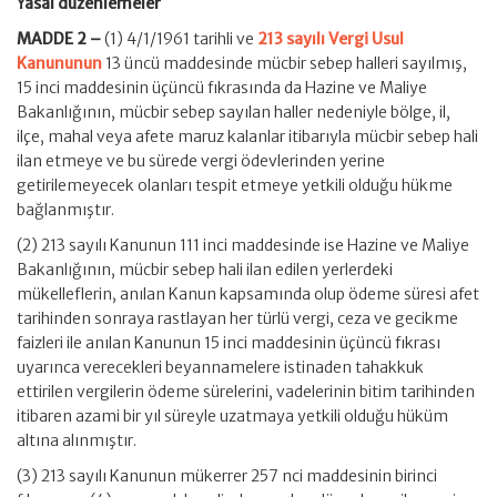
Yasal düzenlemeler
MADDE 2 –
(1) 4/1/1961 tarihli ve
213 sayılı Vergi Usul
Kanununun
13 üncü maddesinde mücbir sebep halleri sayılmış,
15 inci maddesinin üçüncü fıkrasında da Hazine ve Maliye
Bakanlığının, mücbir sebep sayılan haller nedeniyle bölge, il,
ilçe, mahal veya afete maruz kalanlar itibarıyla mücbir sebep hali
ilan etmeye ve bu sürede vergi ödevlerinden yerine
getirilemeyecek olanları tespit etmeye yetkili olduğu hükme
bağlanmıştır.
(2) 213 sayılı Kanunun 111 inci maddesinde ise Hazine ve Maliye
Bakanlığının, mücbir sebep hali ilan edilen yerlerdeki
mükelleflerin, anılan Kanun kapsamında olup ödeme süresi afet
tarihinden sonraya rastlayan her türlü vergi, ceza ve gecikme
faizleri ile anılan Kanunun 15 inci maddesinin üçüncü fıkrası
uyarınca verecekleri beyannamelere istinaden tahakkuk
ettirilen vergilerin ödeme sürelerini, vadelerinin bitim tarihinden
itibaren azami bir yıl süreyle uzatmaya yetkili olduğu hüküm
altına alınmıştır.
(3) 213 sayılı Kanunun mükerrer 257 nci maddesinin birinci