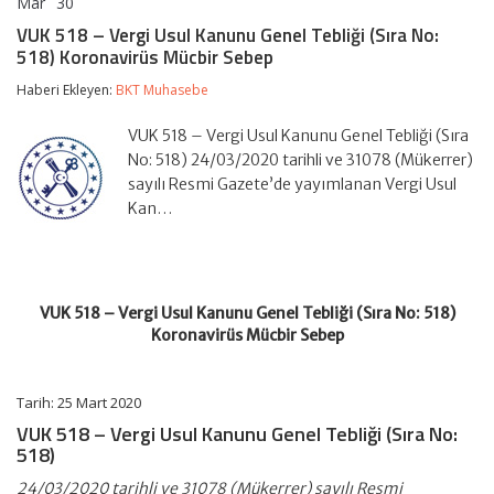
Mar
30
VUK
yorumlar kapalı
518
VUK 518 – Vergi Usul Kanunu Genel Tebliği (Sıra No:
–
518) Koronavirüs Mücbir Sebep
Vergi
Usul
Haberi Ekleyen:
BKT Muhasebe
Kanunu
Genel
Tebliği
VUK 518 – Vergi Usul Kanunu Genel Tebliği (Sıra
(Sıra
No: 518) 24/03/2020 tarihli ve 31078 (Mükerrer)
No:
sayılı Resmi Gazete’de yayımlanan Vergi Usul
518)
Kan…
Koronavirüs
Mücbir
Sebep
için
VUK 518 – Vergi Usul Kanunu Genel Tebliği (Sıra No: 518)
Koronavirüs Mücbir Sebep
Tarih: 25 Mart 2020
VUK 518 – Vergi Usul Kanunu Genel Tebliği (Sıra No:
518)
24/03/2020 tarihli ve 31078 (Mükerrer) sayılı Resmi