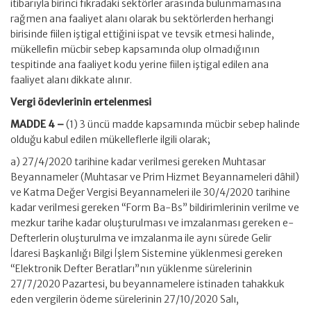
itibarıyla birinci fıkradaki sektörler arasında bulunmamasına
rağmen ana faaliyet alanı olarak bu sektörlerden herhangi
birisinde fiilen iştigal ettiğini ispat ve tevsik etmesi halinde,
mükellefin mücbir sebep kapsamında olup olmadığının
tespitinde ana faaliyet kodu yerine fiilen iştigal edilen ana
faaliyet alanı dikkate alınır.
Vergi ödevlerinin ertelenmesi
MADDE 4 –
(1) 3 üncü madde kapsamında mücbir sebep halinde
olduğu kabul edilen mükelleflerle ilgili olarak;
a) 27/4/2020 tarihine kadar verilmesi gereken Muhtasar
Beyannameler (Muhtasar ve Prim Hizmet Beyannameleri dâhil)
ve Katma Değer Vergisi Beyannameleri ile 30/4/2020 tarihine
kadar verilmesi gereken “Form Ba-Bs” bildirimlerinin verilme ve
mezkur tarihe kadar oluşturulması ve imzalanması gereken e-
Defterlerin oluşturulma ve imzalanma ile aynı sürede Gelir
İdaresi Başkanlığı Bilgi İşlem Sistemine yüklenmesi gereken
“Elektronik Defter Beratları”nın yüklenme sürelerinin
27/7/2020 Pazartesi, bu beyannamelere istinaden tahakkuk
eden vergilerin ödeme sürelerinin 27/10/2020 Salı,