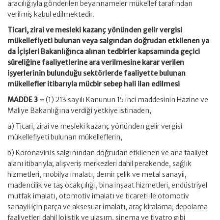
aracılığıyla gönderilen beyannameler mükellef tarafından
verilmiş kabul edilmektedir.
Ticari, zirai ve mesleki kazanç yönünden gelir vergisi
mükellefiyeti bulunan veya salgından doğrudan etkilenen ya
da İçişleri Bakanlığınca alınan tedbirler kapsamında geçici
süreliğine faaliyetlerine ara verilmesine karar verilen
işyerlerinin bulunduğu sektörlerde faaliyette bulunan
mükellefler itibarıyla mücbir sebep hali ilan edilmesi
MADDE 3 –
(1) 213 sayılı Kanunun 15 inci maddesinin Hazine ve
Maliye Bakanlığına verdiği yetkiye istinaden;
a) Ticari, zirai ve mesleki kazanç yönünden gelir vergisi
mükellefiyeti bulunan mükelleflerin,
b) Koronavirüs salgınından doğrudan etkilenen ve ana faaliyet
alanı itibarıyla; alışveriş merkezleri dahil perakende, sağlık
hizmetleri, mobilya imalatı, demir çelik ve metal sanayii,
madencilik ve taş ocakçılığı, bina inşaat hizmetleri, endüstriyel
mutfak imalatı, otomotiv imalatı ve ticareti ile otomotiv
sanayii için parça ve aksesuar imalatı, araç kiralama, depolama
faaliyetleri dahil lojistik ve ulaşım, sinema ve tiyatro gibi