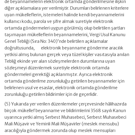
de beyannamelerin elektronik ortamda gönderilmesine ilişkin
diğer açıklamalara yer verilmiştir. Durumları belirlenen kriterlere
uyan mükelleflerin, istemeleri halinde kendi beyannamelerini
kullanıcı kodu, parola ve şifre almak suretiyle elektronik
ortamda göndermeleri uygun görülmüş olup belirtilen şartları
taşımayan mükelleflerin beyannamelerini, Vergi Usul Kanunu
Genel Tebliği (Sıra No: 340)’nde belirtilen açıklamalar
doğrultusunda, elektronik beyanname gönderme aracılık
yetkisi almış bulunan gerçek veya tüzel kişiler vasıtasıyla anılan
Tebliğ ekinde yer alan sözleşmelerden durumlarına uyan
sözleşmeyi düzenlemek suretiyle elektronik ortamda
göndermeleri gerektiği açıklanmıştır. Ayrıca elektronik
ortamda gönderilme zorunluluğu getirilen beyannameler için
belirlenen usul ve esaslar, elektronik ortamda gönderilme
zorunluluğu getirilen bildirimler için de geçerlidir.
(5) Yukarıda yer verilen düzenlemeler çerçevesinde hâlihazırda
birçok mükellef beyanname ve bildirimlerini 3568 sayılı Kanun
uyarınca yetki almış Serbest Muhasebeci, Serbest Muhasebeci
Mali Müşavir ve Yeminli Mali Müşavirler (meslek mensubu)
aracılığıyla göndermek zorunda olup meslek mensupları