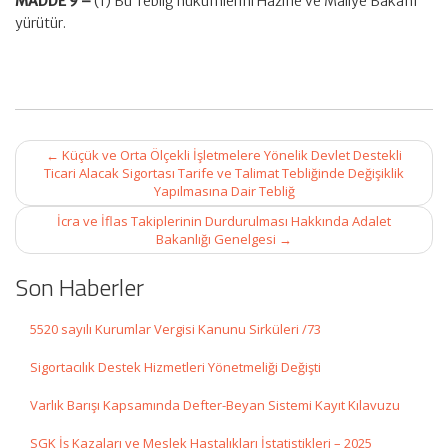
MADDE 9 –
(1) Bu Tebliğ hükümlerini Hazine ve Maliye Bakanı
yürütür.
Post
←
Küçük ve Orta Ölçekli İşletmelere Yönelik Devlet Destekli
navigation
Ticari Alacak Sigortası Tarife ve Talimat Tebliğinde Değişiklik
Yapılmasına Dair Tebliğ
İcra ve İflas Takiplerinin Durdurulması Hakkında Adalet
Bakanlığı Genelgesi
→
Son Haberler
5520 sayılı Kurumlar Vergisi Kanunu Sirküleri /73
Sigortacılık Destek Hizmetleri Yönetmeliği Değişti
Varlık Barışı Kapsamında Defter-Beyan Sistemi Kayıt Kılavuzu
SGK İş Kazaları ve Meslek Hastalıkları İstatistikleri – 2025