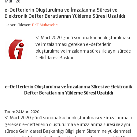
Mar
28
e-
yorumlar kapalı
Defterlerin
e-Defterlerin Oluşturulma ve İmzalanma Süresi ve
Oluşturulma
Elektronik Defter Beratlarının Yükleme Süresi Uzatıldı
ve
İmzalanma
Haberi Ekleyen:
BKT Muhasebe
Süresi
ve
Elektronik
31 Mart 2020 günü sonuna kadar oluşturulması
Defter
ve imzalanması gereken e-defterlerin
Beratlarının
oluşturulma ve imzalanma süresi ile aynı sürede
Yükleme
Gelir İdaresi Başkan…
Süresi
Uzatıldı
için
e-Defterlerin Oluşturulma ve İmzalanma Süresi ve Elektronik
Defter Beratlarının Yükleme Süresi Uzatıldı
Tarih: 24 Mart 2020
31 Mart 2020 günü sonuna kadar oluşturulması ve imzalanması
gereken e-defterlerin oluşturulma ve imzalanma süresi ile aynı
sürede Gelir İdaresi Başkanlığı Bilgi İşlem Sistemine yüklenmesi