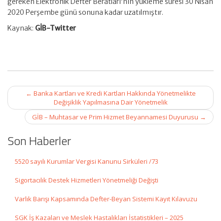
gereken Elektronik Defter Beratları’nın yükleme süresi 30 Nisan
2020 Perşembe günü sonuna kadar uzatılmıştır.
Kaynak:
GİB-Twitter
Post
←
Banka Kartları ve Kredi Kartları Hakkında Yönetmelikte
navigation
Değişiklik Yapılmasına Dair Yönetmelik
GİB – Muhtasar ve Prim Hizmet Beyannamesi Duyurusu
→
Son Haberler
5520 sayılı Kurumlar Vergisi Kanunu Sirküleri /73
Sigortacılık Destek Hizmetleri Yönetmeliği Değişti
Varlık Barışı Kapsamında Defter-Beyan Sistemi Kayıt Kılavuzu
SGK İş Kazaları ve Meslek Hastalıkları İstatistikleri – 2025