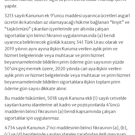
yapılır.
3213 sayılı Kanunun ek 9’uncu maddesi uyarınca ücretleri asgarî
ücretin iki katından az olamayacağı hükme bağlanan “linyit” ve
“taşkömürü” çıkarılan işyerlerinde yer altında çalışan
sigortalılar için birinci fıkranın uygulanmasında (a) bendi
uyarınca belirlenecek günlük kazanç 341 Türk Lirası olarak ve
2019 yılının aynı ayına ilişkin Kuruma verilen aylık prim ve
hizmet belgelerinde veya muhtasar ve prim hizmet
beyannamelerinde bildirilen prim ödeme gün sayısının yüzde
50’sini geçmemek üzere, 2020 yılında cari aya ilişkin verilen
aylık prim ve hizmet belgelerinde veya muhtasar ve prim hizmet
beyannamelerinde bildirilen sigortalılara ilişkin toplam prim
ödeme gün sayısı dikkate alınır.
Bu madde hükümleri, 5018 sayılı Kanuna ekli (I) sayılı cetvelde
sayılan kamu idarelerine ait kadro ve pozisyonlarda 4’üncü
maddenin birinci fıkrasının (a) bendi kapsamında çalışan
sigortalılar için uygulanmaz.
4734 sayılı Kanunun 2’nci maddesinin birinci fıkrasının (a), (b),
(c) ve (d) bentlerinde sayılan idareler tarafından ilgili mevzuatı