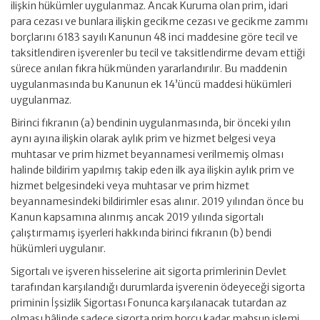
ilişkin hükümler uygulanmaz. Ancak Kuruma olan prim, idari
para cezası ve bunlara ilişkin gecikme cezası ve gecikme zammı
borçlarını 6183 sayılı Kanunun 48 inci maddesine göre tecil ve
taksitlendiren işverenler bu tecil ve taksitlendirme devam ettiği
sürece anılan fıkra hükmünden yararlandırılır. Bu maddenin
uygulanmasında bu Kanunun ek 14’üncü maddesi hükümleri
uygulanmaz.
Birinci fıkranın (a) bendinin uygulanmasında, bir önceki yılın
aynı ayına ilişkin olarak aylık prim ve hizmet belgesi veya
muhtasar ve prim hizmet beyannamesi verilmemiş olması
halinde bildirim yapılmış takip eden ilk aya ilişkin aylık prim ve
hizmet belgesindeki veya muhtasar ve prim hizmet
beyannamesindeki bildirimler esas alınır. 2019 yılından önce bu
Kanun kapsamına alınmış ancak 2019 yılında sigortalı
çalıştırmamış işyerleri hakkında birinci fıkranın (b) bendi
hükümleri uygulanır.
Sigortalı ve işveren hisselerine ait sigorta primlerinin Devlet
tarafından karşılandığı durumlarda işverenin ödeyeceği sigorta
priminin İşsizlik Sigortası Fonunca karşılanacak tutardan az
olması hâlinde sadece sigorta prim borcu kadar mahsup işlemi