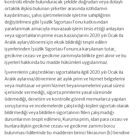
kontrolü elinde bulunduracak şekilde doğrudan veya dolaylı
ortaklık ilişkisi bulunan şirketler arasında istihdamın
kaydırılması, şahıs işletmelerinde işletme sahipliğinin
değiştirilmesi gibi İşsizlik Sigortası Fonu katkısından
yararlanmak amacıyla muvazaalı işlem tesis ettiği anlaşılan
veya sigortalıların prime esas kazançlarını 2020 yılı Ocak ila
Aralık ayları/dönemi için eksik bildirdiği tespit edilen
işyerlerinden İşsizlik Sigortası Fonunca karşılanan tutar,
gecikme cezası ve gecikme zammıyla birlikte geri alınır ve bu
işyerleri hakkında bu madde hükümleri uygulanmaz.
İşverenlerin çalıştırdıkları sigortalılarla ilgili 2020 yılı Ocak ila
Aralık aylarına/dönemine ait aylık prim ve hizmet belgelerini
veya muhtasar ve prim hizmet beyannamelerini yasal süresi
içerisinde vermediği, sigorta primlerini yasal süresinde
ödemediği, denetim ve kontrolle görevli memurlarca yapılan
soruşturma ve incelemelerde çalıştırdığı kişileri sigortalı olarak
bildirmediği veya bildirilen sigortalının fiilen çalışmadığı
durumlarının tespit edilmesi, Kuruma prim, idari para cezası ve
bunlara ilişkin gecikme cezası ve gecikme zammı borcu
bulunması hâllerinde bu maddenin birinci fıkrasının (b) bendine