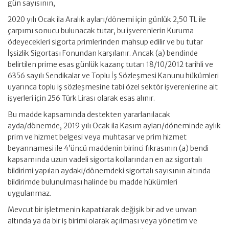
gün sayısının,
2020 yılı Ocak ila Aralık ayları/dönemi için günlük 2,50 TL ile
çarpımı sonucu bulunacak tutar, bu işverenlerin Kuruma
ödeyecekleri sigorta primlerinden mahsup edilir ve bu tutar
İşsizlik Sigortası Fonundan karşılanır. Ancak (a) bendinde
belirtilen prime esas günlük kazanç tutarı 18/10/2012 tarihli ve
6356 sayılı Sendikalar ve Toplu İş Sözleşmesi Kanunu hükümleri
uyarınca toplu iş sözleşmesine tabi özel sektör işverenlerine ait
işyerleri için 256 Türk Lirası olarak esas alınır.
Bu madde kapsamında destekten yararlanılacak
ayda/dönemde, 2019 yılı Ocak ila Kasım ayları/döneminde aylık
prim ve hizmet belgesi veya muhtasar ve prim hizmet
beyannamesi ile 4’üncü maddenin birinci fıkrasının (a) bendi
kapsamında uzun vadeli sigorta kollarından en az sigortalı
bildirimi yapılan aydaki/dönemdeki sigortalı sayısının altında
bildirimde bulunulması halinde bu madde hükümleri
uygulanmaz.
Mevcut bir işletmenin kapatılarak değişik bir ad ve unvan
altında ya da bir iş birimi olarak açılması veya yönetim ve