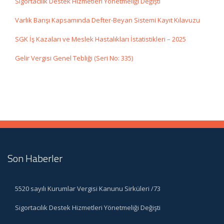
Sigortacılık Destek Hizmetleri Yönetmeliği Değişti
Varlık Barışı Kapsamında Defter-Beyan Sistemi Kayıt Kılavuzu
SGK İş Kazaları ve Meslek Hastalıkları İstatistikleri – 2025
Gelir Vergisi Genel Tebliği (Seri No: 335)
Son Haberler
5520 sayılı Kurumlar Vergisi Kanunu Sirküleri /73
Sigortacılık Destek Hizmetleri Yönetmeliği Değişti