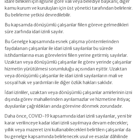
idare birlikleri için ilgisine göre vali veya belediye başkanı; diğer
kamu kurum ve kuruluşları için üst yönetici tarafından belirlenir.
Bu belirleme yetkisi devredilebilir.
Bu kapsamda dönüşümlü çalışanlar fiilen göreve gelmedikleri
süre zarfında idari izinli sayılır.
Bu Genelge kapsamında esnek çalışma yöntemlerinden
faydalanan çalışanlar ile idari izinli sayılanlar bu sürede
istihdamlarına esas görevlerini fiilen yerine getirmiş sayılırlar.
Uzaktan veya dönüşümlü çalışanlar ile görev yerinde çalışanlar
hizmetin yürütülmesi sorumluluğu açısından eşittir. Uzaktan
veya dönüşümlü çalışanlar ile idari izinli sayılanların mali ve
sosyal hak ve yardımları ile diğer özlük hakları saklıdır.
İdari izinliler, uzaktan veya dönüşümlü çalışanlar amirlerinin izni
dışında görev mahallerinden ayrılamazlar ve hizmetine ihtiyaç
duyulanlar çağrıldıkları anda görevine dönmek zorundadır.
Daha önce, COVID-19 kapsamında idari izinli sayılanlar, yeni bir
karar verilinceye kadar idari izinli sayılmaya devam edecekler;
yıllık veya mazeret izni kullanabilecekleri belirtilen çalışanlar da
bu genelge kapsamında belirlenecek usul ve esaslar dâhilinde