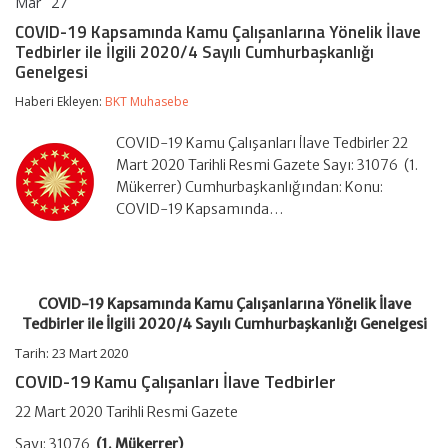
Mar
27
COVID-
yorumlar kapalı
19
COVID-19 Kapsamında Kamu Çalışanlarına Yönelik İlave
Kapsamında
Tedbirler ile İlgili 2020/4 Sayılı Cumhurbaşkanlığı
Kamu
Genelgesi
Çalışanlarına
Yönelik
Haberi Ekleyen:
BKT Muhasebe
İlave
Tedbirler
ile
COVID-19 Kamu Çalışanları İlave Tedbirler 22
İlgili
Mart 2020 Tarihli Resmi Gazete Sayı: 31076 (1.
2020/4
Mükerrer) Cumhurbaşkanlığından: Konu:
Sayılı
Cumhurbaşkanlığı
COVID-19 Kapsamında…
Genelgesi
için
COVID-19 Kapsamında Kamu Çalışanlarına Yönelik İlave
Tedbirler ile İlgili 2020/4 Sayılı Cumhurbaşkanlığı Genelgesi
Tarih: 23 Mart 2020
COVID-19 Kamu Çalışanları İlave Tedbirler
22 Mart 2020 Tarihli Resmi Gazete
Sayı: 31076
(1. Mükerrer)