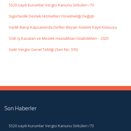
5520 sayılı Kurumlar Vergisi Kanunu Sirküleri /73
Sigortacılık Destek Hizmetleri Yönetmeliği Değişti
Varlık Barışı Kapsamında Defter-Beyan Sistemi Kayıt Kılavuzu
SGK İş Kazaları ve Meslek Hastalıkları İstatistikleri – 2025
Gelir Vergisi Genel Tebliği (Seri No: 335)
Son Haberler
5520 sayılı Kurumlar Vergisi Kanunu Sirküleri /73