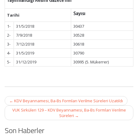
Yayımlandığı Resmî Gazete’nin
Sayısı
Tarihi
1-
31/5/2018
30437
2-
7/9/2018
30528
3-
7/12/2018
30618
4-
31/5/2019
30790
5-
31/12/2019
30995 (5. Mükerrer)
Post
←
KDV Beyannamesi, Ba-Bs Formları Verilme Süreleri Uzatıldı
navigation
VUK Sirküleri 129 – KDV Beyannamesi, Ba-Bs Formları Verilme
Süreleri
→
Son Haberler