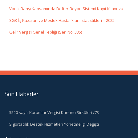
Varlık Barışı Kapsamında Defter-Beyan Sistemi Kayıt Kılavuzu
SGK İş Kazaları ve Meslek Hastalıkları İstatistikleri – 2025
Gelir Vergisi Genel Tebliği (Seri No: 335)
Son Haberler
5520 sayılı Kurumlar Vergisi Kanunu Sirküleri /73
Sigortacılık Destek Hizmetleri Yönetmeliği Değişti