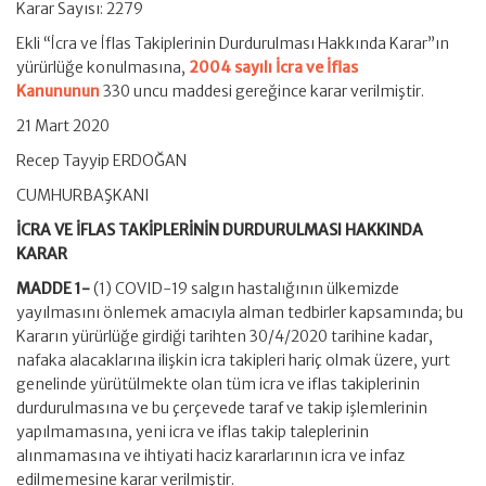
Karar Sayısı: 2279
Ekli “İcra ve İflas Takiplerinin Durdurulması Hakkında Karar”ın
yürürlüğe konulmasına,
2004 sayılı İcra ve İflas
Kanununun
330 uncu maddesi gereğince karar verilmiştir.
21 Mart 2020
Recep Tayyip ERDOĞAN
CUMHURBAŞKANI
İCRA VE İFLAS TAKİPLERİNİN DURDURULMASI HAKKINDA
KARAR
MADDE 1-
(1) COVID-19 salgın hastalığının ülkemizde
yayılmasını önlemek amacıyla alman tedbirler kapsamında; bu
Kararın yürürlüğe girdiği tarihten 30/4/2020 tarihine kadar,
nafaka alacaklarına ilişkin icra takipleri hariç olmak üzere, yurt
genelinde yürütülmekte olan tüm icra ve iflas takiplerinin
durdurulmasına ve bu çerçevede taraf ve takip işlemlerinin
yapılmamasına, yeni icra ve iflas takip taleplerinin
alınmamasına ve ihtiyati haciz kararlarının icra ve infaz
edilmemesine karar verilmiştir.