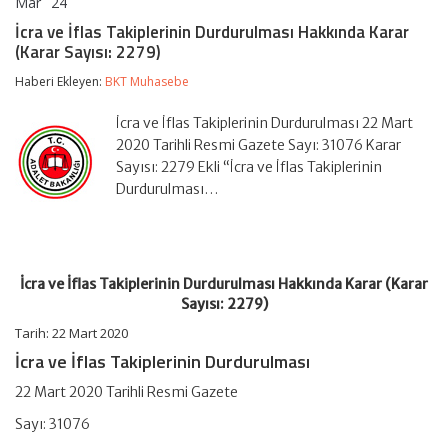
Mar
24
İcra
yorumlar kapalı
ve
İcra ve İflas Takiplerinin Durdurulması Hakkında Karar
İflas
(Karar Sayısı: 2279)
Takiplerinin
Durdurulması
Haberi Ekleyen:
BKT Muhasebe
Hakkında
Karar
(Karar
İcra ve İflas Takiplerinin Durdurulması 22 Mart
Sayısı:
2020 Tarihli Resmi Gazete Sayı: 31076 Karar
2279)
Sayısı: 2279 Ekli “İcra ve İflas Takiplerinin
için
Durdurulması…
İcra ve İflas Takiplerinin Durdurulması Hakkında Karar (Karar
Sayısı: 2279)
Tarih: 22 Mart 2020
İcra ve İflas Takiplerinin Durdurulması
22 Mart 2020 Tarihli Resmi Gazete
Sayı: 31076