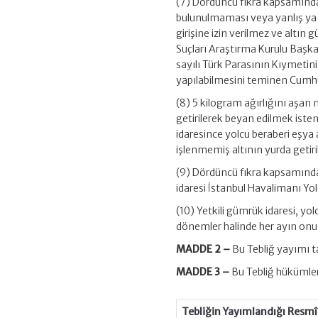
(7) Dördüncü fıkra kapsamında 
bulunulmaması veya yanlış ya 
girişine izin verilmez ve altın
Suçları Araştırma Kurulu Başkanl
sayılı Türk Parasının Kıymet
yapılabilmesini teminen Cumhur
(8) 5 kilogram ağırlığını aşa
getirilerek beyan edilmek isten
idaresince yolcu beraberi eşya 
işlenmemiş altının yurda getiril
(9) Dördüncü fıkra kapsamında 
idaresi İstanbul Havalimanı Y
(10) Yetkili gümrük idaresi, yol
dönemler halinde her ayın onun
MADDE 2 –
Bu Tebliğ yayımı ta
MADDE 3 –
Bu Tebliğ hükümler
Tebliğin Yayımlandığı Resmî