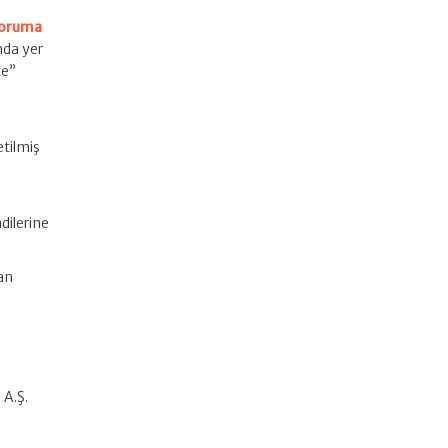
Koruma
nda yer
ce”
etilmiş
dilerine
dan
 A.Ş.