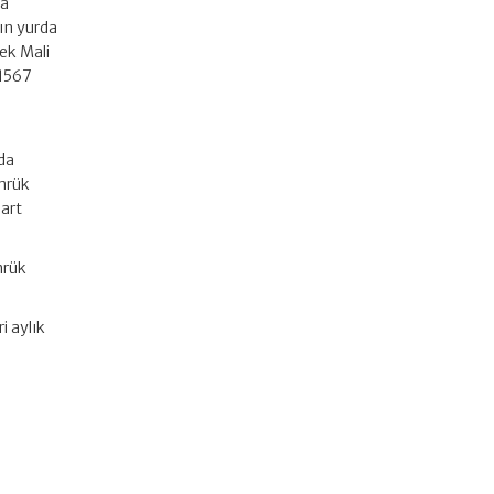
da
ın yurda
rek Mali
 1567
da
ümrük
dart
mrük
i aylık