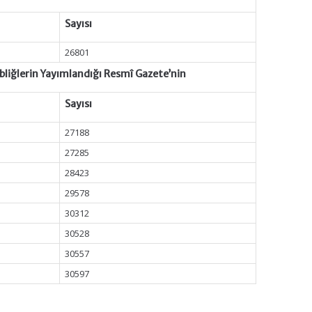
Sayısı
26801
ebliğlerin Yayımlandığı Resmî Gazete’nin
Sayısı
27188
27285
28423
29578
30312
30528
30557
30597