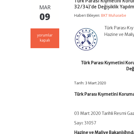
Türk Parası Kıymetini Korum
32/34)’de Değişiklik Yapıl
MAR
09
Haberi Ekleyen:
BKT Muhasebe
Türk Parası Kı
Hazine ve Mali
Türk
yorumlar
Parası
kapalı
Kıymetini
Koruma
Hakkında
32
Türk Parası Kıymetini Kor
Sayılı
Değ
Karara
İlişkin
Tebliğ
Tarih: 3 Mart 2020
(Tebliğ
No:
Türk Parası Kıymetini Koru
2008-
32/34)’de
Değişiklik
Yapılmasına
03 Mart 2020 Tarihli Resmi Ga
Dair
Tebliğ
Sayı: 31057
(No:
2020-
Hazine ve Maliye Bakanlığınd