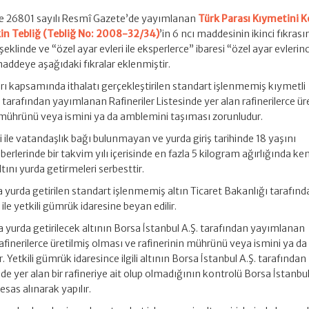
ve 26801 sayılı Resmî Gazete’de yayımlanan
Türk Parası Kıymetini 
şkin Tebliğ (Tebliğ No: 2008-32/34)
’in 6 ncı maddesinin ikinci fıkrası
şeklinde ve “özel ayar evleri ile eksperlerce” ibaresi “özel ayar evlerin
maddeye aşağıdaki fıkralar eklenmiştir.
arı kapsamında ithalatı gerçekleştirilen standart işlenmemiş kıymetli
tarafından yayımlanan Rafineriler Listesinde yer alan rafinerilerce ür
in mührünü veya ismini ya da amblemini taşıması zorunludur.
 ile vatandaşlık bağı bulunmayan ve yurda giriş tarihinde 18 yaşını
erlerinde bir takvim yılı içerisinde en fazla 5 kilogram ağırlığında ken
tını yurda getirmeleri serbesttir.
yurda getirilen standart işlenmemiş altın Ticaret Bakanlığı tarafın
e yetkili gümrük idaresine beyan edilir.
yurda getirilecek altının Borsa İstanbul A.Ş. tarafından yayımlanan
 rafinerilerce üretilmiş olması ve rafinerinin mührünü veya ismini ya da
Yetkili gümrük idaresince ilgili altının Borsa İstanbul A.Ş. tarafından
de yer alan bir rafineriye ait olup olmadığının kontrolü Borsa İstanbul
sas alınarak yapılır.