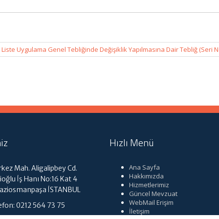
lı Liste Uygulama Genel Tebliğinde Değişiklik Yapılmasına Dair Tebliğ (Seri N
iz
Hızlı Menü
Ana Sayfa
kez Mah. Aligalipbey Cd.
Hakkımızda
ioğlu İş Hanı No:16 Kat 4
Hizmetlerimiz
Gaziosmanpaşa İSTANBUL
Güncel Mevzuat
WebMail Erişim
efon: 0212 564 73 75
İletişim