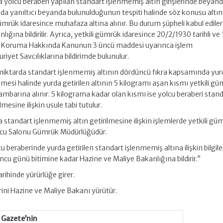
yolcu beraberi yapılan standart işlenmemiş altın girişlerinde beyan
da yanıltıcı beyanda bulunulduğunun tespiti halinde söz konusu altın
 gümrük idaresince muhafaza altına alınır. Bu durum şüpheli kabul edile
ığına bildirilir. Ayrıca, yetkili gümrük idaresince 20/2/1930 tarihli ve
ini Koruma Hakkında Kanunun 3 üncü maddesi uyarınca işlem
iyet Savcılıklarına bildirimde bulunulur.
n miktarda standart işlenmemiş altının dördüncü fıkra kapsamında yur
mesi halinde yurda getirilen altının 5 kilogramı aşan kısmı yetkili g
ambarına alınır. 5 kilograma kadar olan kısmı ise yolcu beraberi stan
mesine ilişkin usule tabi tutulur.
standart işlenmemiş altın getirilmesine ilişkin işlemlerde yetkili gü
olcu Salonu Gümrük Müdürlüğüdür.
cu beraberinde yurda getirilen standart işlenmemiş altına ilişkin bilgiler
cu günü bitimine kadar Hazine ve Maliye Bakanlığına bildirir.”
rihinde yürürlüğe girer.
ini Hazine ve Maliye Bakanı yürütür.
 Gazete’nin