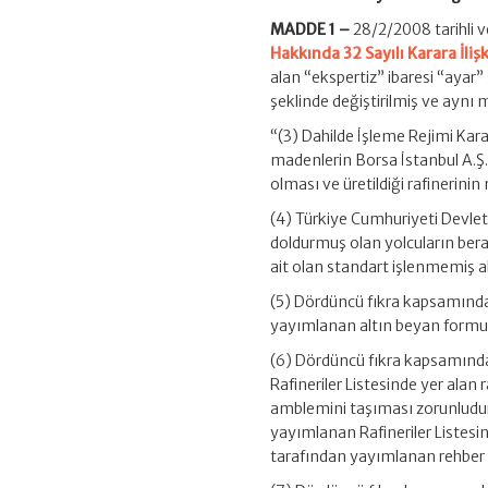
32/57)
için
MADDE 1 –
28/2/2008 tarihli 
Hakkında 32 Sayılı Karara İli
alan “ekspertiz” ibaresi “ayar” 
şeklinde değiştirilmiş ve aynı 
“(3) Dahilde İşleme Rejimi Kar
madenlerin Borsa İstanbul A.Ş. 
olması ve üretildiği rafinerin
(4) Türkiye Cumhuriyeti Devleti
doldurmuş olan yolcuların berab
ait olan standart işlenmemiş al
(5) Dördüncü fıkra kapsamında 
yayımlanan altın beyan formu il
(6) Dördüncü fıkra kapsamında 
Rafineriler Listesinde yer alan
amblemini taşıması zorunludur. 
yayımlanan Rafineriler Listesin
tarafından yayımlanan rehber e