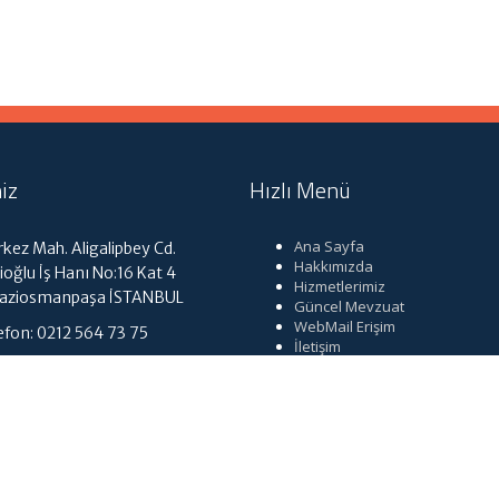
iz
Hızlı Menü
Ana Sayfa
kez Mah. Aligalipbey Cd.
Hakkımızda
ioğlu İş Hanı No:16 Kat 4
Hizmetlerimiz
Gaziosmanpaşa İSTANBUL
Güncel Mevzuat
WebMail Erişim
efon: 0212 564 73 75
İletişim
tmuhasebe@gmail.com