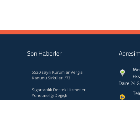
Son Haberler
Adresim
Mer
5520 sayılı Kurumlar Vergisi
Ekş
Kanunu Sirküleri /73
Daire 24 
Sigortacılık Destek Hizmetleri
Tel
Yönetmeliği Değişti
bk