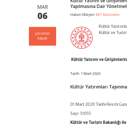
Kültür Yatırım ve Girişimle
Yapılmasına Dair Yönetmel
MAR
06
Haberi Ekleyen:
BKT Muhasebe
Kültür Yatırıml
Kültür ve Turiz
Kültür
yorumlar
Yatırım
kapalı
ve
Girişimlerine
Taşınmaz
Kullandırılması
Kültür Yatırım ve Girişimler
Hakkında
Yönetmelikte
Değişiklik
Tarih: 1 Mart 2020
Yapılmasına
Dair
Kültür Yatırımları Taşınma
Yönetmelik
için
01 Mart 2020 Tarihi Resmi Gaz
Sayı: 31055
Kültür ve Turizm Bakanlığı ile