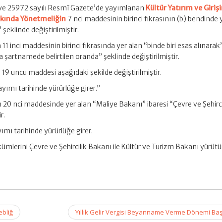
 ve 25972 sayılı Resmî Gazete’de yayımlanan
Kültür Yatırım ve Giriş
kkında Yönetmeliğin
7 nci maddesinin birinci fıkrasının (b) bendinde 
 şeklinde değiştirilmiştir.
1 inci maddesinin birinci fıkrasında yer alan “binde biri esas alınarak”
nda şartnamede belirtilen oranda” şeklinde değiştirilmiştir.
9 uncu maddesi aşağıdaki şekilde değiştirilmiştir.
ımı tarihinde yürürlüğe girer.”
20 nci maddesinde yer alan “Maliye Bakanı” ibaresi “Çevre ve Şehirci
r.
mı tarihinde yürürlüğe girer.
lerini Çevre ve Şehircilik Bakanı ile Kültür ve Turizm Bakanı yürütü
ebliğ
Yıllık Gelir Vergisi Beyanname Verme Dönemi Ba