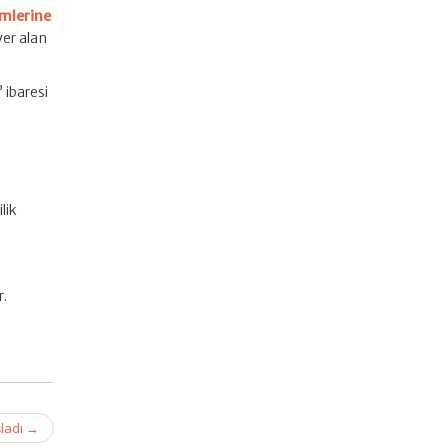
imlerine
yer alan
 ibaresi
lik
r.
şladı
→