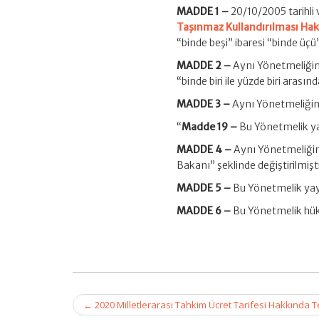
MADDE 1 –
20/10/2005 tarihli
Taşınmaz Kullandırılması Ha
“binde beşi” ibaresi “binde üçü”
MADDE 2 –
Aynı Yönetmeliğin 1
“binde biri ile yüzde biri arası
MADDE 3 –
Aynı Yönetmeliğin 1
“
Madde 19 –
Bu Yönetmelik yay
MADDE 4 –
Aynı Yönetmeliğin 
Bakanı” şeklinde değiştirilmişti
MADDE 5 –
Bu Yönetmelik yayı
MADDE 6 –
Bu Yönetmelik hüküm
Post
←
2020 Milletlerarası Tahkim Ücret Tarifesi Hakkında T
navigation