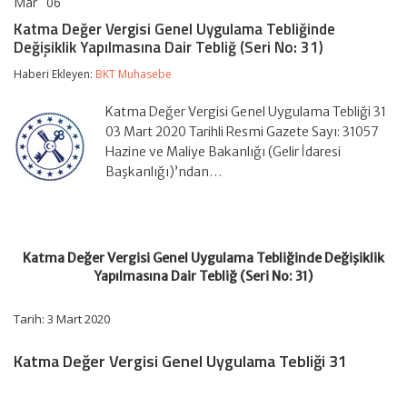
Mar
06
Katma
yorumlar kapalı
Değer
Katma Değer Vergisi Genel Uygulama Tebliğinde
Vergisi
Değişiklik Yapılmasına Dair Tebliğ (Seri No: 31)
Genel
Uygulama
Haberi Ekleyen:
BKT Muhasebe
Tebliğinde
Değişiklik
Yapılmasına
Katma Değer Vergisi Genel Uygulama Tebliği 31
Dair
03 Mart 2020 Tarihli Resmi Gazete Sayı: 31057
Tebliğ
Hazine ve Maliye Bakanlığı (Gelir İdaresi
(Seri
Başkanlığı)’ndan…
No:
31)
için
Katma Değer Vergisi Genel Uygulama Tebliğinde Değişiklik
Yapılmasına Dair Tebliğ (Seri No: 31)
Tarih: 3 Mart 2020
Katma Değer Vergisi Genel Uygulama Tebliği 31