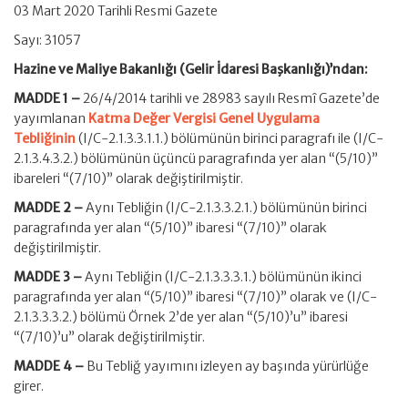
03 Mart 2020 Tarihli Resmi Gazete
Sayı: 31057
Hazine ve Maliye Bakanlığı (Gelir İdaresi Başkanlığı)’ndan:
MADDE 1 –
26/4/2014 tarihli ve 28983 sayılı Resmî Gazete’de
yayımlanan
Katma Değer Vergisi Genel Uygulama
Tebliğinin
(I/C-2.1.3.3.1.1.) bölümünün birinci paragrafı ile (I/C-
2.1.3.4.3.2.) bölümünün üçüncü paragrafında yer alan “(5/10)”
ibareleri “(7/10)” olarak değiştirilmiştir.
MADDE 2 –
Aynı Tebliğin (I/C-2.1.3.3.2.1.) bölümünün birinci
paragrafında yer alan “(5/10)” ibaresi “(7/10)” olarak
değiştirilmiştir.
MADDE 3 –
Aynı Tebliğin (I/C-2.1.3.3.3.1.) bölümünün ikinci
paragrafında yer alan “(5/10)” ibaresi “(7/10)” olarak ve (I/C-
2.1.3.3.3.2.) bölümü Örnek 2’de yer alan “(5/10)’u” ibaresi
“(7/10)’u” olarak değiştirilmiştir.
MADDE 4 –
Bu Tebliğ yayımını izleyen ay başında yürürlüğe
girer.