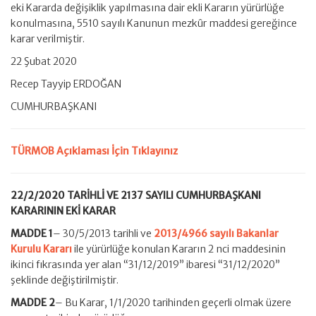
Hakkında
eki Kararda değişiklik yapılmasına dair ekli Kararın yürürlüğe
Karar
konulmasına, 5510 sayılı Kanunun mezkûr maddesi gereğince
(Karar
karar verilmiştir.
Sayısı:
2137)
22 Şubat 2020
için
Recep Tayyip ERDOĞAN
CUMHURBAŞKANI
TÜRMOB Açıklaması İçin Tıklayınız
22/2/2020 TARİHLİ VE 2137 SAYILI CUMHURBAŞKANI
KARARININ EKİ KARAR
MADDE 1
– 30/5/2013 tarihli ve
2013/4966 sayılı Bakanlar
Kurulu Kararı
ile yürürlüğe konulan Kararın 2 nci maddesinin
ikinci fıkrasında yer alan “31/12/2019” ibaresi “31/12/2020”
şeklinde değiştirilmiştir.
MADDE 2
– Bu Karar, 1/1/2020 tarihinden geçerli olmak üzere