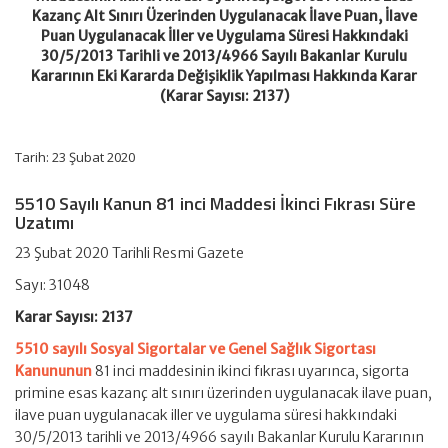
Alt
Kazanç Alt Sınırı Üzerinden Uygulanacak İlave Puan, İlave
Sınırı
Puan Uygulanacak İller ve Uygulama Süresi Hakkındaki
Üzerinden
30/5/2013 Tarihli ve 2013/4966 Sayılı Bakanlar Kurulu
Uygulanacak
Kararının Eki Kararda Değişiklik Yapılması Hakkında Karar
İlave
(Karar Sayısı: 2137)
Puan,
İlave
Puan
Uygulanacak
Tarih: 23 Şubat 2020
İller
ve
5510 Sayılı Kanun 81 inci Maddesi İkinci Fıkrası Süre
Uygulama
Uzatımı
Süresi
Hakkındaki
30/5/2013
23 Şubat 2020 Tarihli Resmi Gazete
Tarihli
Sayı: 31048
ve
2013/4966
Karar Sayısı: 2137
Sayılı
Bakanlar
5510 sayılı Sosyal Sigortalar ve Genel Sağlık Sigortası
Kurulu
Kanununun
Kararının
81 inci maddesinin ikinci fıkrası uyarınca, sigorta
Eki
primine esas kazanç alt sınırı üzerinden uygulanacak ilave puan,
Kararda
ilave puan uygulanacak iller ve uygulama süresi hakkındaki
Değişiklik
30/5/2013 tarihli ve 2013/4966 sayılı Bakanlar Kurulu Kararının
Yapılması