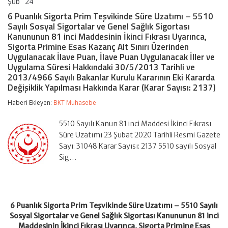
Şub
24
6
yorumlar kapalı
Puanlık
6 Puanlık Sigorta Prim Teşvikinde Süre Uzatımı – 5510
Sigorta
Sayılı Sosyal Sigortalar ve Genel Sağlık Sigortası
Prim
Kanununun 81 inci Maddesinin İkinci Fıkrası Uyarınca,
Teşvikinde
Sigorta Primine Esas Kazanç Alt Sınırı Üzerinden
Süre
Uzatımı
Uygulanacak İlave Puan, İlave Puan Uygulanacak İller ve
–
Uygulama Süresi Hakkındaki 30/5/2013 Tarihli ve
5510
2013/4966 Sayılı Bakanlar Kurulu Kararının Eki Kararda
Sayılı
Değişiklik Yapılması Hakkında Karar (Karar Sayısı: 2137)
Sosyal
Sigortalar
Haberi Ekleyen:
BKT Muhasebe
ve
Genel
Sağlık
5510 Sayılı Kanun 81 inci Maddesi İkinci Fıkrası
Sigortası
Süre Uzatımı 23 Şubat 2020 Tarihli Resmi Gazete
Kanununun
Sayı: 31048 Karar Sayısı: 2137 5510 sayılı Sosyal
81
inci
Sig…
Maddesinin
İkinci
Fıkrası
Uyarınca,
Sigorta
6 Puanlık Sigorta Prim Teşvikinde Süre Uzatımı – 5510 Sayılı
Primine
Sosyal Sigortalar ve Genel Sağlık Sigortası Kanununun 81 inci
Esas
Maddesinin İkinci Fıkrası Uyarınca, Sigorta Primine Esas
Kazanç