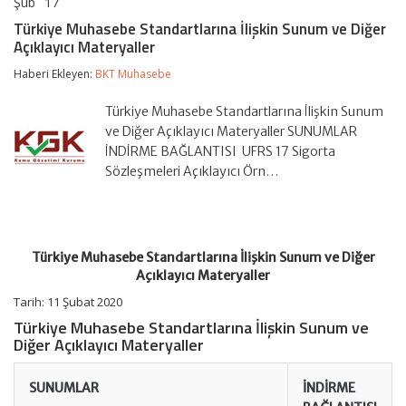
Şub
17
Türkiye
yorumlar kapalı
Muhasebe
Türkiye Muhasebe Standartlarına İlişkin Sunum ve Diğer
Standartlarına
Açıklayıcı Materyaller
İlişkin
Sunum
Haberi Ekleyen:
BKT Muhasebe
ve
Diğer
Açıklayıcı
Türkiye Muhasebe Standartlarına İlişkin Sunum
Materyaller
ve Diğer Açıklayıcı Materyaller SUNUMLAR
için
İNDİRME BAĞLANTISI UFRS 17 Sigorta
Sözleşmeleri Açıklayıcı Örn…
Türkiye Muhasebe Standartlarına İlişkin Sunum ve Diğer
Açıklayıcı Materyaller
Tarih: 11 Şubat 2020
Türkiye Muhasebe Standartlarına İlişkin Sunum ve
Diğer Açıklayıcı Materyaller
SUNUMLAR
İNDİRME