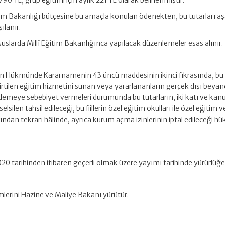
790 TL, grup eğitimi için aylık 221 TL olarak belirlenmiştir.
Eğitim Bakanlığı bütçesine bu amaçla konulan ödenekten, bu tutarları a
şılanır.
uslarda Millî Eğitim Bakanlığınca yapılacak düzenlemeler esas alınır.
nun Hükmünde Kararnamenin 43 üncü maddesinin ikinci fıkrasında, bu
lirtilen eğitim hizmetini sunan veya yararlananların gerçek dışı beya
demeye sebebiyet vermeleri durumunda bu tutarların, iki katı ve kan
eselsilen tahsil edileceği, bu fiillerin özel eğitim okulları ile özel eğitim v
ından tekrarı hâlinde, ayrıca kurum açma izinlerinin iptal edileceği h
020 tarihinden itibaren geçerli olmak üzere yayımı tarihinde yürürlüğe 
mlerini Hazine ve Maliye Bakanı yürütür.