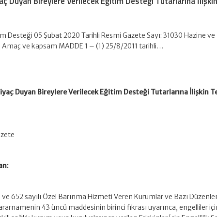
aç Duyan Bireylere Verilecek Eğitim Desteği Tutarlarına İlişki
im Desteği 05 Şubat 2020 Tarihli Resmi Gazete Sayı: 31030 Hazine ve
 Amaç ve kapsam MADDE 1 – (1) 25/8/2011 tarihli…
iyaç Duyan Bireylere Verilecek Eğitim Desteği Tutarlarına İlişkin T
azete
an:
hli ve 652 sayılı Özel Barınma Hizmeti Veren Kurumlar ve Bazı Düzenl
namenin 43 üncü maddesinin birinci fıkrası uyarınca, engelliler içi