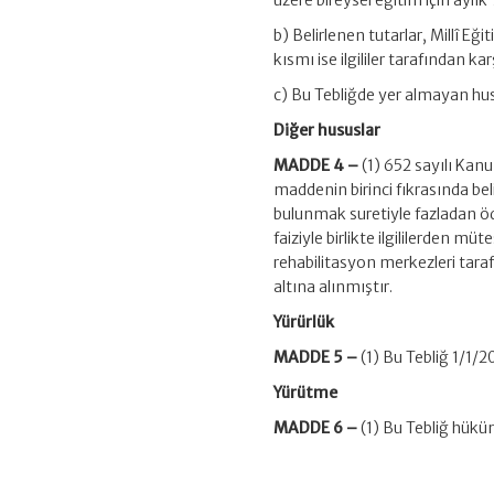
üzere bireysel eğitim için aylık 
b) Belirlenen tutarlar, Millî 
kısmı ise ilgililer tarafından kar
c) Bu Tebliğde yer almayan hus
Diğer hususlar
MADDE 4 –
(1) 652 sayılı Ka
maddenin birinci fıkrasında be
bulunmak suretiyle fazladan ö
faiziyle birlikte ilgililerden müt
rehabilitasyon merkezleri taraf
altına alınmıştır.
Yürürlük
MADDE 5 –
(1) Bu Tebliğ 1/1/2
Yürütme
MADDE 6 –
(1) Bu Tebliğ hükü