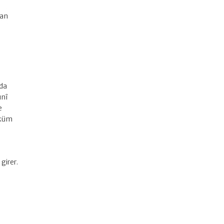
şan
nda
unî
e
üküm
girer.