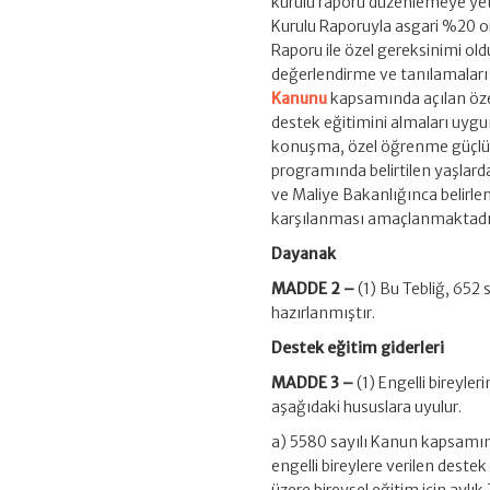
kurulu raporu düzenlemeye yetki
Kurulu Raporuyla asgari %20 or
Raporu ile özel gereksinimi old
değerlendirme ve tanılamaları 
Kanunu
kapsamında açılan özel 
destek eğitimini almaları uygun 
konuşma, özel öğrenme güçlüğü
programında belirtilen yaşlarda
ve Maliye Bakanlığınca belirle
karşılanması amaçlanmaktadı
Dayanak
MADDE 2 –
(1) Bu Tebliğ, 65
hazırlanmıştır.
Destek eğitim giderleri
MADDE 3 –
(1) Engelli bireyle
aşağıdaki hususlara uyulur.
a) 5580 sayılı Kanun kapsamınd
engelli bireylere verilen dest