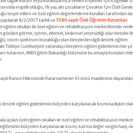
li sağlık kurum veya kuruluşlarınca verilen Erişkinler İçin Engellilik S
anında engelli olduğu, 18 yaş altı çocukların Çocuklar İçin Özel Gere
uğu tespit edilen ve özel eğitim değerlendirme kurulları tarafından da
yapılarak 8/2/2007 tarihli ve
5580 sayılı Özel Öğretim Kurumları
eğitim okulları ile özel eğitim ve rehabilitasyon merkezlerinde veril
görülen görme, işitme, zihinsel, bedensel yetersizliği olan bireyler ile
, otizm spektrum bozukluğu olan bireylerden ilgili destek eğitim
ki Türkiye Cumhuriyeti vatandaşı bireylerin eğitim giderlerinin her yı
nen tutarının, Millî Eğitim Bakanlığı bütçesine bu amaçla konulan ö
r.
2 sayılı Kanun Hükmünde Kararnamenin 43 üncü maddesine dayanılar
rin destek eğitim giderlerinin bütçeden karşılanacak kısmına ilişkin ola
a açılan özel eğitim okulları ile özel eğitim ve rehabilitasyon merkez
ek eğitiminin bütçeden karşılanacak kısmı; katma değer vergisi hariç 