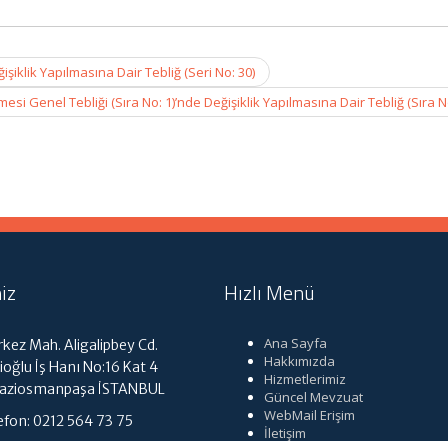
klik Yapılmasına Dair Tebliğ (Seri No: 30)
i Genel Tebliği (Sıra No: 1)’nde Değişiklik Yapılmasına Dair Tebliğ (Sıra N
iz
Hızlı Menü
Ana Sayfa
kez Mah. Aligalipbey Cd.
Hakkımızda
ioğlu İş Hanı No:16 Kat 4
Hizmetlerimiz
Gaziosmanpaşa İSTANBUL
Güncel Mevzuat
WebMail Erişim
efon: 0212 564 73 75
İletişim