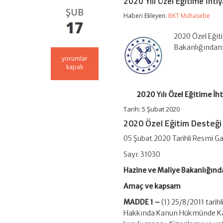
2020 Yılı Özel Eğitime İhtiy
ŞUB
Haberi Ekleyen:
BKT Muhasebe
17
2020 Özel Eğit
Bakanlığından:
2020
yorumlar
Yılı
kapalı
Özel
Eğitime
İhtiyaç
2020 Yılı Özel Eğitime İht
Duyan
Bireylere
Tarih: 5 Şubat 2020
Verilecek
2020 Özel Eğitim Desteği
Eğitim
Desteği
05 Şubat 2020 Tarihli Resmi G
Tutarlarına
İlişkin
Sayı: 31030
Tebliğ
için
Hazine ve Maliye Bakanlığınd
Amaç ve kapsam
MADDE 1 –
(1) 25/8/2011 tari
Hakkında Kanun Hükmünde Karar