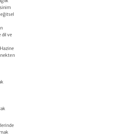
ağlık
ksinim
 eğitsel
en
 dil ve
l Hazine
denekten
ak
rak
lerinde
olmak