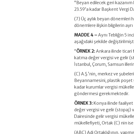
“Beyan edilecek geri kazanım
23.59’a kadar Başkent Vergi D
(7) Üç aylık beyan dönemleri 
dönemlere ilişkin bilgilerin ay
MADDE 4 –
Aynı Tebliğin 5 i
aşağıdaki şekilde değiştirilmişti
“
ÖRNEK 2:
Ankara ilinde ticari
katma değer vergisi ve gelir (
İstanbul, Çorum, Samsun illerind
(C) A.Ş.’nin, merkez ve şubele
Beyannamesini, plastik poşet 
kadar kurumlar vergisi mükell
göndermesi gerekmektedir.
ÖRNEK 3:
Konya ilinde faaliye
değer vergisi ve gelir (stopaj) 
Dairesinde gelir vergisi mükelle
mükellefiyeti, Ortak (C) nin ise
(ABC) Adi Ortaklığının, yapmış