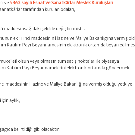
li ve
5362 sayılı Esnaf ve Sanatkârlar Meslek Kuruluşları
anatkârlar tarafından kurulan odaları,
ü maddesi aşağıdaki şekilde değiştirilmiştir.
Kanunun ek 11 inci maddesinin Hazine ve Maliye Bakanlığına vermiş ol
anım Katılım Payı Beyannamesinin elektronik ortamda beyan edilmes
 mükellefi olsun veya olmasın tüm satış noktaları ile piyasaya
zanım Katılım Payı Beyannamelerini elektronik ortamda göndermek
inci maddesinin Hazine ve Maliye Bakanlığına vermiş olduğu yetkiye
için aylık,
ğıda belirtildiği gibi olacaktır: