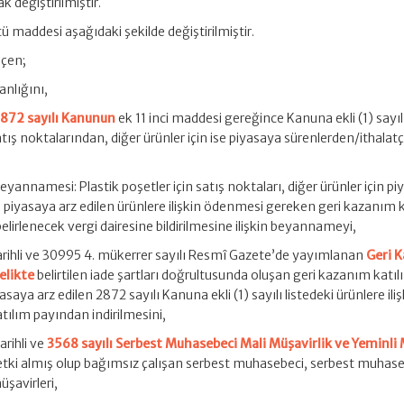
k değiştirilmiştir.
ü maddesi aşağıdaki şekilde değiştirilmiştir.
eçen;
anlığını,
872 sayılı Kanunun
ek 11 inci maddesi gereğince Kanuna ekli (1) sayılı
satış noktalarından, diğer ürünler için ise piyasaya sürenlerden/ithalat
yannamesi: Plastik poşetler için satış noktaları, diğer ürünler için p
n piyasaya arz edilen ürünlere ilişkin ödenmesi gereken geri kazanım 
lirlenecek vergi dairesine bildirilmesine ilişkin beyannameyi,
rihli ve 30995 4. mükerrer sayılı Resmî Gazete’de yayımlanan
Geri 
elikte
belirtilen iade şartları doğrultusunda oluşan geri kazanım katıl
saya arz edilen 2872 sayılı Kanuna ekli (1) sayılı listedeki ürünlere iliş
ılım payından indirilmesini,
rihli ve
3568 sayılı Serbest Muhasebeci Mali Müşavirlik ve Yeminli 
tki almış olup bağımsız çalışan serbest muhasebeci, serbest muhas
şavirleri,