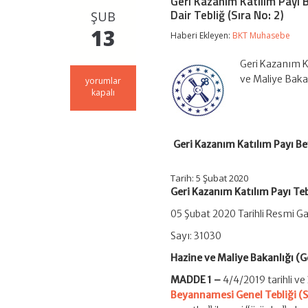
Geri Kazanım Katılım Payı B
Dair Tebliğ (Sıra No: 2)
ŞUB
13
Haberi Ekleyen:
BKT Muhasebe
Geri Kazanım Ka
ve Maliye Bakan
Geri
yorumlar
Kazanım
kapalı
Katılım
Payı
Beyannamesi
Genel
Geri Kazanım Katılım Payı Bey
Tebliği
(Sıra
No:
Tarih: 5 Şubat 2020
1)’nde
Geri Kazanım Katılım Payı Teb
Değişiklik
Yapılmasına
05 Şubat 2020 Tarihli Resmi G
Dair
Tebliğ
Sayı: 31030
(Sıra
No:
Hazine ve Maliye Bakanlığı (Ge
2)
için
MADDE 1 –
4/4/2019 tarihli v
Beyannamesi Genel Tebliği (Sı