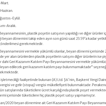
-Mart.
-Haziran.
ustos-Eylül.
ım-Aralık.
eyannamesinin, plastik poşetin satışının yapıldığı ve diğer ürünler i
iği beyan dönemini takip eden ayın son günü saat 23.59’a kadar yetkil
gönderilmesi gerekmektedir.
ı Beyannamesini vermekle yükümlü olanlar, beyan dönemi içerisinde
tede yer alan ürünlerden plastik poşetlerin satışını diğer ürünlerin ise p
lar dahi Geri Kazanım Katılım Payı Beyannamesini vermekle yükümlüd
yan edilecek geri kazanım katılım payı bulunmamaktadır” seçeneğ
rekmektedir.
işletmeciliği faaliyetinde bulunan (A) Ltd. Şti.’nin, Başkent Vergi Dai
vergisi ve gelir (stopaj) vergisi mükellefiyeti bulunmaktadır. Peraken
rün satışlarında tüketicilere ücret karşılığında plastik poşet vermekted
mi içerisinde tüketicilere hiç plastik poşet satışı yapmamıştır.
Nisan/2020 beyan dönemine ait Geri Kazanım Katılım Payı Beyanname