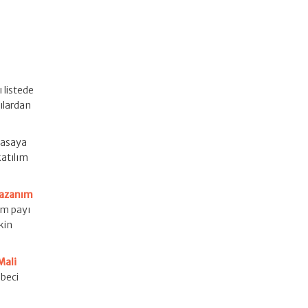
 listede
çılardan
iyasaya
katılım
Kazanım
ım payı
kin
Mali
ebeci