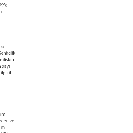
59’a
u
 bu
ehircilik
 ilişkin
m payı
gili il
nım
 eden ve
nım