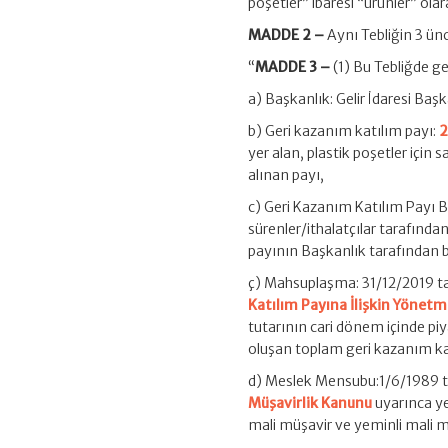
poşetler” ibaresi “ürünler” olara
MADDE 2 –
Aynı Tebliğin 3 ünc
“
MADDE 3 –
(1) Bu Tebliğde g
a) Başkanlık: Gelir İdaresi Başk
b) Geri kazanım katılım payı:
2
yer alan, plastik poşetler için 
alınan payı,
c) Geri Kazanım Katılım Payı Be
sürenler/ithalatçılar tarafında
payının Başkanlık tarafından be
ç) Mahsuplaşma: 31/12/2019 ta
Katılım Payına İlişkin Yönetm
tutarının cari dönem içinde piya
oluşan toplam geri kazanım kat
d) Meslek Mensubu:1/6/1989 ta
Müşavirlik Kanunu
uyarınca ye
mali müşavir ve yeminli mali mü