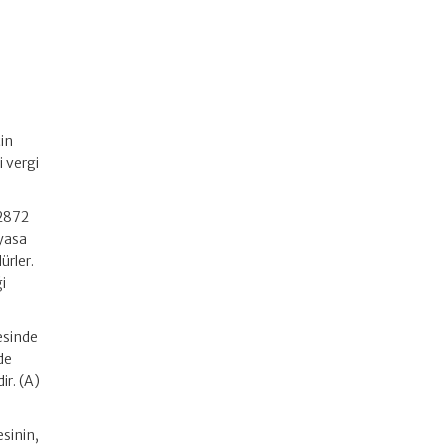
çin
i vergi
 2872
iyasa
ürler.
i
resinde
de
ir. (A)
sinin,