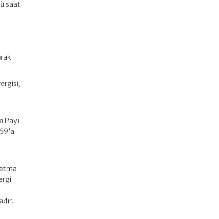
ü saat
arak
ergisi,
ım Payı
.59’a
 katma
ergi
adır.