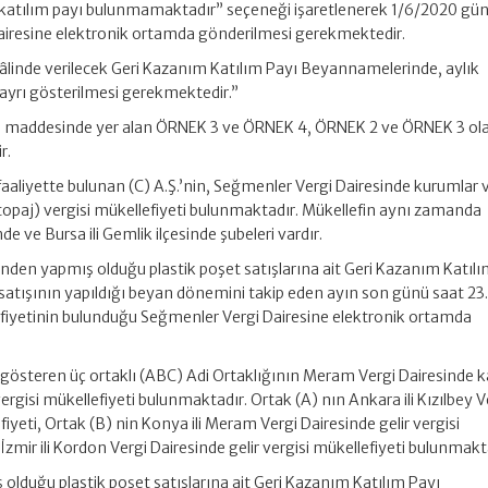
 katılım payı bulunmamaktadır” seçeneği işaretlenerek 1/6/2020 gün
airesine elektronik ortamda gönderilmesi gerekmektedir.
hâlinde verilecek Geri Kazanım Katılım Payı Beyannamelerinde, aylık
rı ayrı gösterilmesi gerekmektedir.”
nci maddesinde yer alan ÖRNEK 3 ve ÖRNEK 4, ÖRNEK 2 ve ÖRNEK 3 ol
r.
 faaliyette bulunan (C) A.Ş.’nin, Seğmenler Vergi Dairesinde kurumlar v
stopaj) vergisi mükellefiyeti bulunmaktadır. Mükellefin aynı zamanda
e ve Bursa ili Gemlik ilçesinde şubeleri vardır.
rinden yapmış olduğu plastik poşet satışlarına ait Geri Kazanım Katıl
satışının yapıldığı beyan dönemini takip eden ayın son günü saat 23
efiyetinin bulunduğu Seğmenler Vergi Dairesine elektronik ortamda
t gösteren üç ortaklı (ABC) Adi Ortaklığının Meram Vergi Dairesinde
vergisi mükellefiyeti bulunmaktadır. Ortak (A) nın Ankara ili Kızılbey V
fiyeti, Ortak (B) nin Konya ili Meram Vergi Dairesinde gelir vergisi
 İzmir ili Kordon Vergi Dairesinde gelir vergisi mükellefiyeti bulunmakt
 olduğu plastik poşet satışlarına ait Geri Kazanım Katılım Payı