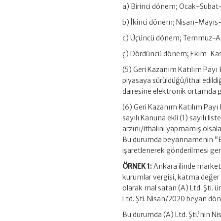
a) Birinci dönem; Ocak-Şubat
b) İkinci dönem; Nisan-Mayıs
c) Üçüncü dönem; Temmuz-Ağ
ç) Dördüncü dönem; Ekim-Kas
(5) Geri Kazanım Katılım Payı B
piyasaya sürüldüğü/ithal edild
dairesine elektronik ortamda 
(6) Geri Kazanım Katılım Pay
sayılı Kanuna ekli (1) sayılı lis
arzını/ithalini yapmamış olsa
Bu durumda beyannamenin “Be
işaretlenerek gönderilmesi ge
ÖRNEK 1:
Ankara ilinde market 
kurumlar vergisi, katma değer 
olarak mal satan (A) Ltd. Şti. ü
Ltd. Şti. Nisan/2020 beyan döne
Bu durumda (A) Ltd. Şti.’nin 