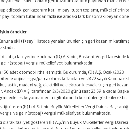
, beyan edecekleri toplam geri kazanım katılım payından mahsup edebi
p edilecek geri kazanım katılım payı tutarı toplamı, mükelleflerin 
m payı toplam tutarından fazla ise aradaki fark bir sonraki beyan dö
lişkin örnekler
Kanuna ekli (1) sayılı listede yer alan ürünler için geri kazanım katılım
maktadır.
il satışı faaliyetinde bulunan (D) A.Ş.’nin, Başkent Vergi Dairesinde
 gelir (stopaj) vergisi mükellefiyeti bulunmaktadır.
150 adet otomobil ithal etmiştir. Bu durumda, (D) A.Ş. Ocak/2020
lerde orijinal eşya/parça olarak kullanılan ve 2872 sayılı Kanuna ekli
(akü, lastik, madeni yağ, elektrikli ve elektronik eşyalar) için geri kaza
r. Ancak (D) A.Ş. tarafından 2/3/2020 günü saat 23.59’a kadar Başke
önderilecek beyannamenin ilgili alanında bu ürünler gösterilecektir.
lastiği üreten (E) Ltd. Şti.’nin Büyük Mükellefler Vergi Dairesi Başkanlı
ergisi ve gelir (stopaj) vergisi mükellefiyeti bulunmaktadır.
si olarak faaliyet gösteren (F) A.Ş.’nin Büyük Mükellefler Vergi Dairesi
, katma değer vergisi ve gelir (stopaj) vergisi mükellefiyeti bulunmak