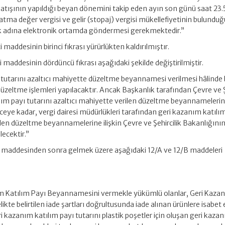
atışının yapıldığı beyan dönemini takip eden ayın son günü saat 23.
atma değer vergisi ve gelir (stopaj) vergisi mükellefiyetinin bulunduğ
ık adına elektronik ortamda göndermesi gerekmektedir.”
i maddesinin birinci fıkrası yürürlükten kaldırılmıştır.
i maddesinin dördüncü fıkrası aşağıdaki şekilde değiştirilmiştir.
 tutarını azaltıcı mahiyette düzeltme beyannamesi verilmesi hâlinde
üzeltme işlemleri yapılacaktır. Ancak Başkanlık tarafından Çevre ve Ş
ım payı tutarını azaltıcı mahiyette verilen düzeltme beyannamelerine
nceye kadar, vergi dairesi müdürlükleri tarafından geri kazanım katılı
len düzeltme beyannamelerine ilişkin Çevre ve Şehircilik Bakanlığının il
lecektir.”
ci maddesinden sonra gelmek üzere aşağıdaki 12/A ve 12/B maddeleri
ım Katılım Payı Beyannamesini vermekle yükümlü olanlar, Geri Kaza
ikte belirtilen iade şartları doğrultusunda iade alınan ürünlere isabet
i kazanım katılım payı tutarını plastik poşetler için oluşan geri kaza