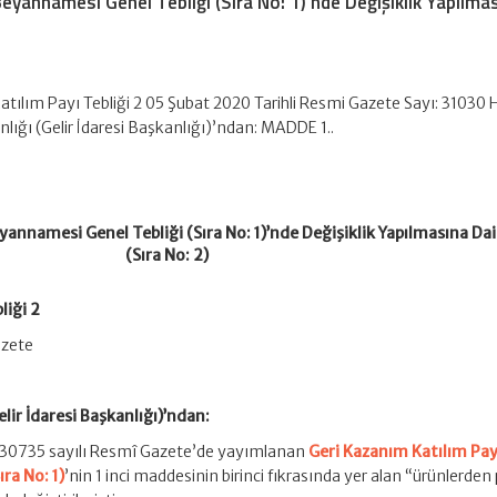
eyannamesi Genel Tebliği (Sıra No: 1)’nde Değişiklik Yapılma
tılım Payı Tebliği 2 05 Şubat 2020 Tarihli Resmi Gazete Sayı: 31030 
lığı (Gelir İdaresi Başkanlığı)’ndan: MADDE 1..
annamesi Genel Tebliği (Sıra No: 1)’nde Değişiklik Yapılmasına Dai
(Sıra No: 2)
liği 2
azete
lir İdaresi Başkanlığı)’ndan:
e 30735 sayılı Resmî Gazete’de yayımlanan
Geri Kazanım Katılım Pay
ra No: 1)
’nin 1 inci maddesinin birinci fıkrasında yer alan “ürünlerden 