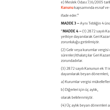
e) Meslek Odası:7/6/2005 tarih
Kanunu
kapsamında esnaf ve s
ifade eder.”
MADDE 3 –
Aynı Tebliğin 4 ünc
“
MADDE 4 –
(1) 2872 sayılı 
yetkiye dayanılarak Geri Kaz
zorunluluğu getirilmiştir.
(2) Gelir veya kurumlar vergisi
sürenler/ithalatçılar Geri Ka
zorundadırlar.
(3) 2872 sayılı Kanunun ek 11 
dayanılarak beyan dönemleri;
a) Kurumlar vergisi mükellefleri 
b) Diğerleri için üç aylık,
olarak belirlenmiştir.
(4) Üç aylık beyan dönemleri aşa