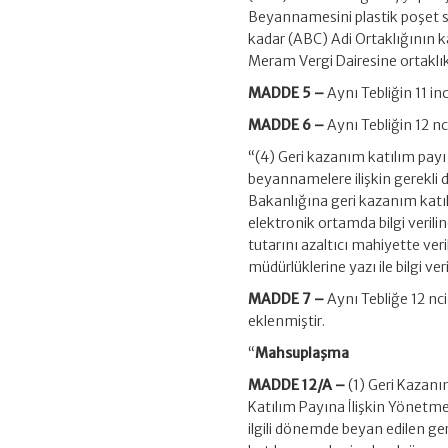
Beyannamesini plastik poşet s
kadar (ABC) Adi Ortaklığının k
Meram Vergi Dairesine ortakl
MADDE 5 –
Aynı Tebliğin 11 inc
MADDE 6 –
Aynı Tebliğin 12 nc
“(4) Geri kazanım katılım payı
beyannamelere ilişkin gerekli d
Bakanlığına geri kazanım katıl
elektronik ortamda bilgi verili
tutarını azaltıcı mahiyette veri
müdürlüklerine yazı ile bilgi veri
MADDE 7 –
Aynı Tebliğe 12 n
eklenmiştir.
“
Mahsuplaşma
MADDE 12/A –
(1) Geri Kazan
Katılım Payına İlişkin Yönetmel
ilgili dönemde beyan edilen ger