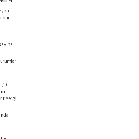
lirler.
beyan
nemine
 payına
 kurumlar
 (1)
nım
nt Vergi
ğında
tadır.