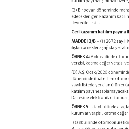
katılım payı hariç olmak üzere
(2) Bir beyan döneminde mahsu
edecekleri geri kazanım katılı
devredilecektir.
Geri kazanım katılım payına i
MADDE 12/B –
(1) 2872 sayılı 
ilişkin örnekler aşağıda yer al
ÖRNEK 4:
Ankara ilinde otomob
vergisi, katma değer vergisi ve
(D) A.Ş. Ocak/2020 döneminde 
döneminde ithal edilen otomobil
sayılı listede yer alan ürünler 
katılım payı hesaplamayacaktı
Dairesine elektronik ortamda g
ÖRNEK 5:
İstanbul ilinde araç 
kurumlar vergisi, katma değer v
İstanbul ilinde otomobil üretici
Başkanlığında kurumlar vergisi