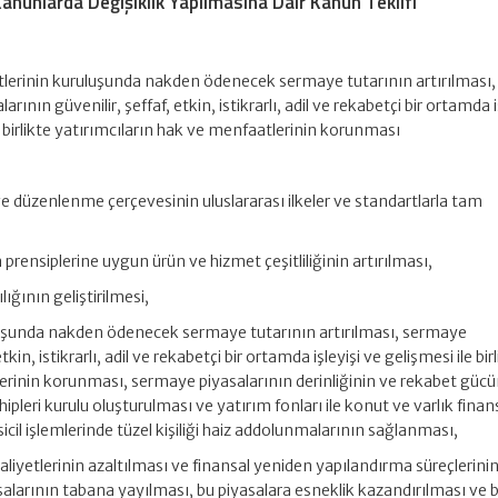
Kanunlarda Değişiklik Yapılmasına Dair Kanun Teklifi
etlerinin kuruluşunda nakden ödenecek sermaye tutarının artırılması,
rının güvenilir, şeffaf, etkin, istikrarlı, adil ve rekabetçi bir ortamda i
e birlikte yatırımcıların hak ve menfaatlerinin korunması
 düzenlenme çerçevesinin uluslararası ilkeler ve standartlarla tam
prensiplerine uygun ürün ve hizmet çeşitliliğinin artırılması,
ğının geliştirilmesi,
uluşunda nakden ödenecek sermaye tutarının artırılması, sermaye
tkin, istikrarlı, adil ve rekabetçi bir ortamda işleyişi ve gelişmesi ile bir
erinin korunması, sermaye piyasalarının derinliğinin ve rekabet güc
hipleri kurulu oluşturulması ve yatırım fonları ile konut ve varlık fin
sicil işlemlerinde tüzel kişiliği haiz addolunmalarının sağlanması,
iyetlerinin azaltılması ve finansal yeniden yapılandırma süreçlerini
salarının tabana yayılması, bu piyasalara esneklik kazandırılması ve