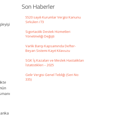
Son Haberler
5520 sayılı Kurumlar Vergisi Kanunu
Sirküleri /73
şleyişi
Sigortacılık Destek Hizmetleri
Yönetmeliği Değişti
Varlık Barışı Kapsamında Defter-
Beyan Sistemi Kayıt Kılavuzu
SGK İş Kazaları ve Meslek Hastalıkları
İstatistikleri – 2025
Gelir Vergisi Genel Tebliği (Seri No:
335)
likte
ünün
ansmanı
n
 banka