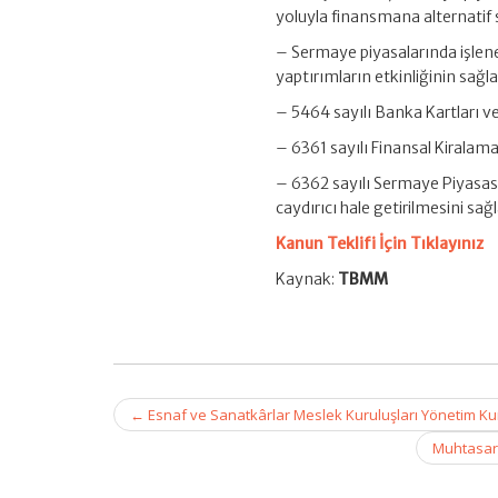
yoluyla finansmana alternatif
– Sermaye piyasalarında işlenen
yaptırımların etkinliğinin sağ
– 5464 sayılı Banka Kartları v
– 6361 sayılı Finansal Kiralam
– 6362 sayılı Sermaye Piyasası
caydırıcı hale getirilmesini s
Kanun Teklifi İçin Tıklayınız
Kaynak:
TBMM
Post
←
Esnaf ve Sanatkârlar Meslek Kuruluşları Yönetim Ku
navigation
Muhtasar