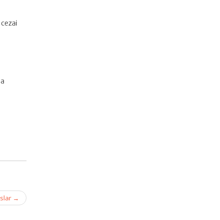
 cezai
ha
slar
→