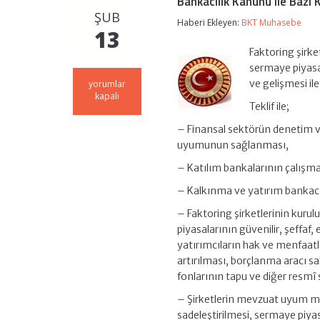
Bankacılık Kanunu ile Bazı 
ŞUB
Haberi Ekleyen:
BKT Muhasebe
13
Faktoring şirk
sermaye piyasala
Bankacılık
ve gelişmesi il
yorumlar
Kanunu
kapalı
Teklif ile;
ile
Bazı
– Finansal sektörün denetim ve
Kanunlarda
Değişiklik
uyumunun sağlanması,
Yapılmasına
– Katılım bankalarının çalışma 
Dair
Kanun
– Kalkınma ve yatırım bankacılı
Teklifi
için
– Faktoring şirketlerinin kur
piyasalarının güvenilir, şeffaf, e
yatırımcıların hak ve menfaatl
artırılması, borçlanma aracı sa
fonlarının tapu ve diğer resmî 
– Şirketlerin mevzuat uyum mal
sadeleştirilmesi, sermaye piya