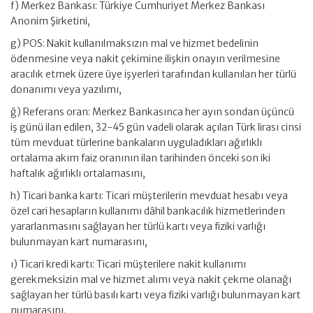
f) Merkez Bankası: Türkiye Cumhuriyet Merkez Bankası
Anonim Şirketini,
g) POS: Nakit kullanılmaksızın mal ve hizmet bedelinin
ödenmesine veya nakit çekimine ilişkin onayın verilmesine
aracılık etmek üzere üye işyerleri tarafından kullanılan her türlü
donanımı veya yazılımı,
ğ) Referans oran: Merkez Bankasınca her ayın sondan üçüncü
iş günü ilan edilen, 32-45 gün vadeli olarak açılan Türk lirası cinsi
tüm mevduat türlerine bankaların uyguladıkları ağırlıklı
ortalama akım faiz oranının ilan tarihinden önceki son iki
haftalık ağırlıklı ortalamasını,
h) Ticari banka kartı: Ticari müşterilerin mevduat hesabı veya
özel cari hesapların kullanımı dâhil bankacılık hizmetlerinden
yararlanmasını sağlayan her türlü kartı veya fiziki varlığı
bulunmayan kart numarasını,
ı) Ticari kredi kartı: Ticari müşterilere nakit kullanımı
gerekmeksizin mal ve hizmet alımı veya nakit çekme olanağı
sağlayan her türlü basılı kartı veya fiziki varlığı bulunmayan kart
numarasını,