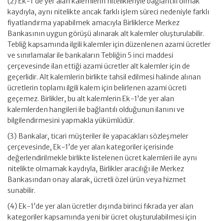
(2) Ek-1’de yer alan kalemlerin nitelikleriyle bağlantılı olmak
kaydıyla, aynı nitelikte ancak farklı işlem süreci nedeniyle farklı
fiyatlandırma yapabilmek amacıyla Birliklerce Merkez
Bankasının uygun görüşü alınarak alt kalemler oluşturulabilir.
Tebliğ kapsamında ilgili kalemler için düzenlenen azami ücretler
ve sınırlamalar ile bankaların Tebliğin 5 inci maddesi
çerçevesinde ilan ettiği azami ücretler alt kalemler için de
geçerlidir. Alt kalemlerin birlikte tahsil edilmesi halinde alınan
ücretlerin toplamı ilgili kalem için belirlenen azami ücreti
geçemez. Birlikler, bu alt kalemlerin Ek-1’de yer alan
kalemlerden hangileri ile bağlantılı olduğunun ilanını ve
bilgilendirmesini yapmakla yükümlüdür.
(3) Bankalar, ticari müşteriler ile yapacakları sözleşmeler
çerçevesinde, Ek-1’de yer alan kategoriler içerisinde
değerlendirilmekle birlikte listelenen ücret kalemleri ile aynı
nitelikte olmamak kaydıyla, Birlikler aracılığı ile Merkez
Bankasından onay alarak, ücretli özel ürün veya hizmet
sunabilir.
(4) Ek-1’de yer alan ücretler dışında birinci fıkrada yer alan
kategoriler kapsamında yeni bir ücret oluşturulabilmesi için