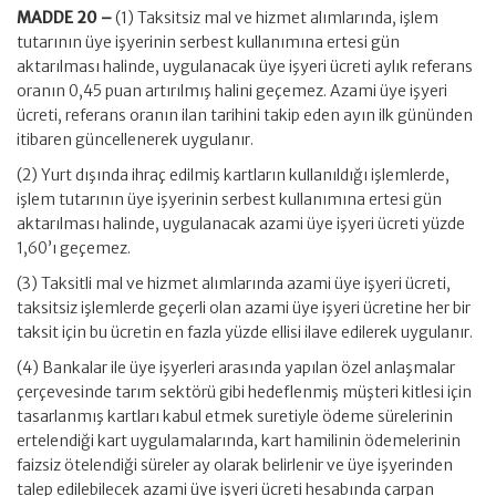
MADDE 20 –
(1) Taksitsiz mal ve hizmet alımlarında, işlem
tutarının üye işyerinin serbest kullanımına ertesi gün
aktarılması halinde, uygulanacak üye işyeri ücreti aylık referans
oranın 0,45 puan artırılmış halini geçemez. Azami üye işyeri
ücreti, referans oranın ilan tarihini takip eden ayın ilk gününden
itibaren güncellenerek uygulanır.
(2) Yurt dışında ihraç edilmiş kartların kullanıldığı işlemlerde,
işlem tutarının üye işyerinin serbest kullanımına ertesi gün
aktarılması halinde, uygulanacak azami üye işyeri ücreti yüzde
1,60’ı geçemez.
(3) Taksitli mal ve hizmet alımlarında azami üye işyeri ücreti,
taksitsiz işlemlerde geçerli olan azami üye işyeri ücretine her bir
taksit için bu ücretin en fazla yüzde ellisi ilave edilerek uygulanır.
(4) Bankalar ile üye işyerleri arasında yapılan özel anlaşmalar
çerçevesinde tarım sektörü gibi hedeflenmiş müşteri kitlesi için
tasarlanmış kartları kabul etmek suretiyle ödeme sürelerinin
ertelendiği kart uygulamalarında, kart hamilinin ödemelerinin
faizsiz ötelendiği süreler ay olarak belirlenir ve üye işyerinden
talep edilebilecek azami üye işyeri ücreti hesabında çarpan