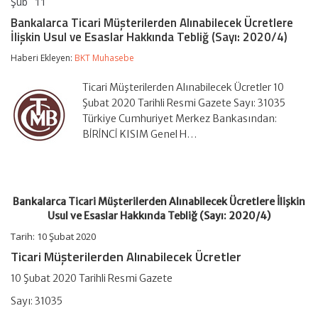
Şub
11
Bankalarca
yorumlar kapalı
Ticari
Bankalarca Ticari Müşterilerden Alınabilecek Ücretlere
Müşterilerden
İlişkin Usul ve Esaslar Hakkında Tebliğ (Sayı: 2020/4)
Alınabilecek
Ücretlere
Haberi Ekleyen:
BKT Muhasebe
İlişkin
Usul
ve
Ticari Müşterilerden Alınabilecek Ücretler 10
Esaslar
Şubat 2020 Tarihli Resmi Gazete Sayı: 31035
Hakkında
Türkiye Cumhuriyet Merkez Bankasından:
Tebliğ
BİRİNCİ KISIM Genel H…
(Sayı:
2020/4)
için
Bankalarca Ticari Müşterilerden Alınabilecek Ücretlere İlişkin
Usul ve Esaslar Hakkında Tebliğ (Sayı: 2020/4)
Tarih: 10 Şubat 2020
Ticari Müşterilerden Alınabilecek Ücretler
10 Şubat 2020 Tarihli Resmi Gazete
Sayı: 31035