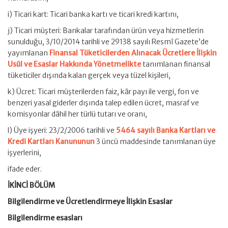
i) Ticari kart: Ticari banka kartı ve ticari kredi kartını,
j) Ticari müşteri: Bankalar tarafından ürün veya hizmetlerin
sunulduğu, 3/10/2014 tarihli ve 29138 sayılı Resmî Gazete’de
yayımlanan
Finansal Tüketicilerden Alınacak Ücretlere İlişkin
Usûl ve Esaslar Hakkında Yönetmelikte
tanımlanan finansal
tüketiciler dışında kalan gerçek veya tüzel kişileri,
k) Ücret: Ticari müşterilerden faiz, kâr payı ile vergi, fon ve
benzeri yasal giderler dışında talep edilen ücret, masraf ve
komisyonlar dâhil her türlü tutarı ve oranı,
l) Üye işyeri: 23/2/2006 tarihli ve
5464 sayılı Banka Kartları ve
Kredi Kartları Kanununun
3 üncü maddesinde tanımlanan üye
işyerlerini,
ifade eder.
İKİNCİ BÖLÜM
Bilgilendirme ve Ücretlendirmeye İlişkin Esaslar
Bilgilendirme esasları