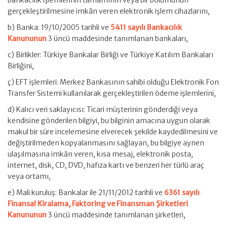
bankacılık işlemlerinin tamamının veya bir bölümünün
gerçekleştirilmesine imkân veren elektronik işlem cihazlarını,
b) Banka: 19/10/2005 tarihli ve
5411 sayılı Bankacılık
Kanununun
3 üncü maddesinde tanımlanan bankaları,
c) Birlikler: Türkiye Bankalar Birliği ve Türkiye Katılım Bankaları
Birliğini,
ç) EFT işlemleri: Merkez Bankasının sahibi olduğu Elektronik Fon
Transfer Sistemi kullanılarak gerçekleştirilen ödeme işlemlerini,
d) Kalıcı veri saklayıcısı: Ticari müşterinin gönderdiği veya
kendisine gönderilen bilgiyi, bu bilginin amacına uygun olarak
makul bir süre incelemesine elverecek şekilde kaydedilmesini ve
değiştirilmeden kopyalanmasını sağlayan, bu bilgiye aynen
ulaşılmasına imkân veren, kısa mesaj, elektronik posta,
internet, disk, CD, DVD, hafıza kartı ve benzeri her türlü araç
veya ortamı,
e) Mali kuruluş: Bankalar ile 21/11/2012 tarihli ve
6361 sayılı
Finansal Kiralama, Faktoring ve Finansman Şirketleri
Kanununun
3 üncü maddesinde tanımlanan şirketleri,