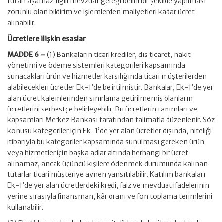
tutarı aşamaz. İlgili mevzuat gereği belirli bir şekilde yapılması
zorunlu olan bildirim ve işlemlerden maliyetleri kadar ücret
alınabilir.
Ücretlere ilişkin esaslar
MADDE 6 –
(1) Bankaların ticari krediler, dış ticaret, nakit
yönetimi ve ödeme sistemleri kategorileri kapsamında
sunacakları ürün ve hizmetler karşılığında ticari müşterilerden
alabilecekleri ücretler Ek-1’de belirtilmiştir. Bankalar, Ek-1’de yer
alan ücret kalemlerinden sınırlama getirilmemiş olanların
ücretlerini serbestçe belirleyebilir. Bu ücretlerin tanımları ve
kapsamları Merkez Bankası tarafından talimatla düzenlenir. Söz
konusu kategoriler için Ek-1’de yer alan ücretler dışında, niteliği
itibarıyla bu kategoriler kapsamında sunulması gereken ürün
veya hizmetler için başka adlar altında herhangi bir ücret
alınamaz, ancak üçüncü kişilere ödenmek durumunda kalınan
tutarlar ticari müşteriye aynen yansıtılabilir. Katılım bankaları
Ek-1’de yer alan ücretlerdeki kredi, faiz ve mevduat ifadelerinin
yerine sırasıyla finansman, kâr oranı ve fon toplama terimlerini
kullanabilir.