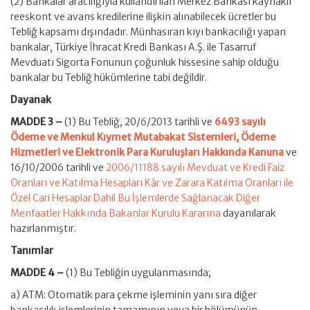
(2) Bankalar aracılığıyla kullandırılan Merkez Bankası kaynaklı
reeskont ve avans kredilerine ilişkin alınabilecek ücretler bu
Tebliğ kapsamı dışındadır. Münhasıran kıyı bankacılığı yapan
bankalar, Türkiye İhracat Kredi Bankası A.Ş. ile Tasarruf
Mevduatı Sigorta Fonunun çoğunluk hissesine sahip olduğu
bankalar bu Tebliğ hükümlerine tabi değildir.
Dayanak
MADDE 3 –
(1) Bu Tebliğ, 20/6/2013 tarihli ve
6493 sayılı
Ödeme ve Menkul Kıymet Mutabakat Sistemleri, Ödeme
Hizmetleri ve Elektronik Para Kuruluşları Hakkında Kanuna
ve
16/10/2006 tarihli ve
2006/11188 sayılı Mevduat ve Kredi Faiz
Oranları ve Katılma Hesapları Kâr ve Zarara Katılma Oranları ile
Özel Cari Hesaplar Dahil Bu İşlemlerde Sağlanacak Diğer
Menfaatler Hakkında Bakanlar Kurulu Kararına
dayanılarak
hazırlanmıştır.
Tanımlar
MADDE 4 –
(1) Bu Tebliğin uygulanmasında;
a) ATM: Otomatik para çekme işleminin yanı sıra diğer