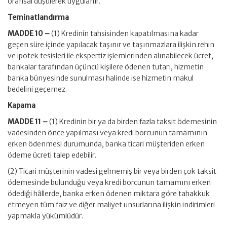
oransal düşülerek uygulanır.
Teminatlandırma
MADDE 10 –
(1) Kredinin tahsisinden kapatılmasına kadar
geçen süre içinde yapılacak taşınır ve taşınmazlara ilişkin rehin
ve ipotek tesisleri ile ekspertiz işlemlerinden alınabilecek ücret,
bankalar tarafından üçüncü kişilere ödenen tutarı, hizmetin
banka bünyesinde sunulması halinde ise hizmetin makul
bedelini geçemez.
Kapama
MADDE 11 –
(1) Kredinin bir ya da birden fazla taksit ödemesinin
vadesinden önce yapılması veya kredi borcunun tamamının
erken ödenmesi durumunda, banka ticari müşteriden erken
ödeme ücreti talep edebilir.
(2) Ticari müşterinin vadesi gelmemiş bir veya birden çok taksit
ödemesinde bulunduğu veya kredi borcunun tamamını erken
ödediği hâllerde, banka erken ödenen miktara göre tahakkuk
etmeyen tüm faiz ve diğer maliyet unsurlarına ilişkin indirimleri
yapmakla yükümlüdür.