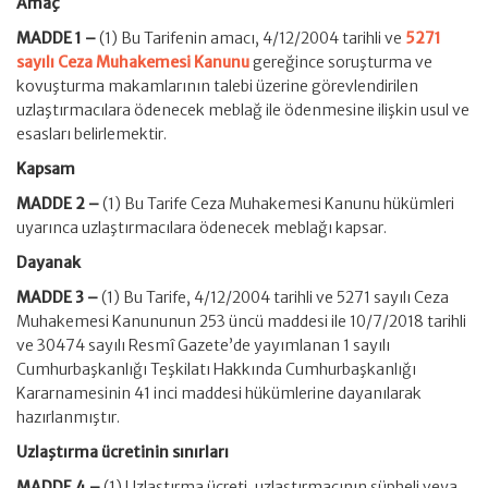
Amaç
MADDE 1 –
(1) Bu Tarifenin amacı, 4/12/2004 tarihli ve
5271
sayılı Ceza Muhakemesi Kanunu
gereğince soruşturma ve
kovuşturma makamlarının talebi üzerine görevlendirilen
uzlaştırmacılara ödenecek meblağ ile ödenmesine ilişkin usul ve
esasları belirlemektir.
Kapsam
MADDE 2 –
(1) Bu Tarife Ceza Muhakemesi Kanunu hükümleri
uyarınca uzlaştırmacılara ödenecek meblağı kapsar.
Dayanak
MADDE 3 –
(1) Bu Tarife, 4/12/2004 tarihli ve 5271 sayılı Ceza
Muhakemesi Kanununun 253 üncü maddesi ile 10/7/2018 tarihli
ve 30474 sayılı Resmî Gazete’de yayımlanan 1 sayılı
Cumhurbaşkanlığı Teşkilatı Hakkında Cumhurbaşkanlığı
Kararnamesinin 41 inci maddesi hükümlerine dayanılarak
hazırlanmıştır.
Uzlaştırma ücretinin sınırları
MADDE 4 –
(1) Uzlaştırma ücreti, uzlaştırmacının şüpheli veya