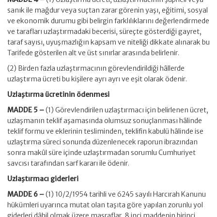
sanık ile mağdur veya suçtan zarar görenin yaşı, eğitimi, sosyal
ve ekonomik durumu gibi belirgin farklılıklarını değerlendirmede
ve tarafları uzlaştırmadaki becerisi, süreçte gösterdiği gayret,
taraf sayısı, uyuşmazlığın kapsam ve niteliği dikkate alınarak bu
Tarifede gösterilen alt ve üst sınırlar arasında belirlenir.
(2) Birden fazla uzlaştırmacının görevlendirildiği hâllerde
uzlaştırma ücreti bu kişilere ayrı ayrı ve eşit olarak ödenir.
Uzlaştırma ücretinin ödenmesi
MADDE 5 –
(1) Görevlendirilen uzlaştırmacı için belirlenen ücret,
uzlaşmanın teklif aşamasında olumsuz sonuçlanması hâlinde
teklif formu ve eklerinin tesliminden, teklifin kabulü hâlinde ise
uzlaştırma süreci sonunda düzenlenecek raporun ibrazından
sonra makûl süre içinde uzlaştırmadan sorumlu Cumhuriyet
savcısı tarafından sarf kararı ile ödenir.
Uzlaştırmacı giderleri
MADDE 6 –
(1) 10/2/1954 tarihli ve 6245 sayılı Harcırah Kanunu
hükümleri uyarınca mutat olan taşıta göre yapılan zorunlu yol
giderleri dâhil olmak üzere masraflar, 8 inci maddenin birinci